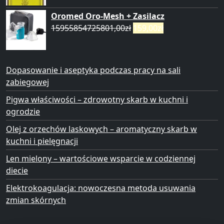
Oromed Oro-Mesh + Zasilacz
15955854725801,00
zł
159,00
zł
Dopasowanie i aseptyka podczas pracy na sali
zabiegowej
Pigwa właściwości – zdrowotny skarb w kuchni i
ogrodzie
Olej z orzechów laskowych – aromatyczny skarb w
kuchni i pielęgnacji
Len mielony – wartościowe wsparcie w codziennej
diecie
Elektrokoagulacja: nowoczesna metoda usuwania
zmian skórnych