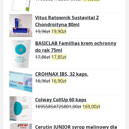
Vitus Ratownik Sustavital Z
Chondroityną 80ml
19,96
zł
19,90
zł
BASICLAB Famillias krem ochronny
do rąk 75ml
17,86
zł
17,85
zł
CROHNAX IBS, 32 kaps.
16,96
zł
16,90
zł
Colway CollUp 60 kaps
16955854725801,00
zł
169,00
zł
Cerutin JUNIOR syrop malinowy dla