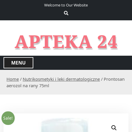
S
Welcome to Our Website
k
i
p
t
APTEKA 24
o
c
o
n
MENU
t
e
Home
/
Nutrikosmetyki i leki dermatologiczne
/ Prontosan
n
aerozol na rany 75ml
t
Sale!