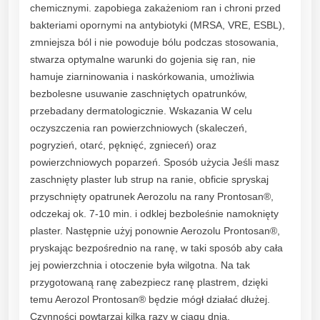
chemicznymi. zapobiega zakażeniom ran i chroni przed
n
bakteriami opornymi na antybiotyki (MRSA, VRE, ESBL),
y
zmniejsza ból i nie powoduje bólu podczas stosowania,
7
stwarza optymalne warunki do gojenia się ran, nie
5
hamuje ziarninowania i naskórkowania, umożliwia
m
bezbolesne usuwanie zaschniętych opatrunków,
l
przebadany dermatologicznie. Wskazania W celu
q
oczyszczenia ran powierzchniowych (skaleczeń,
u
pogryzień, otarć, pęknięć, zgnieceń) oraz
a
powierzchniowych poparzeń. Sposób użycia Jeśli masz
n
zaschnięty plaster lub strup na ranie, obficie spryskaj
t
przyschnięty opatrunek Aerozolu na rany Prontosan®,
i
odczekaj ok. 7-10 min. i odklej bezboleśnie namoknięty
t
plaster. Następnie użyj ponownie Aerozolu Prontosan®,
y
pryskając bezpośrednio na ranę, w taki sposób aby cała
jej powierzchnia i otoczenie była wilgotna. Na tak
przygotowaną ranę zabezpiecz ranę plastrem, dzięki
temu Aerozol Prontosan® będzie mógł działać dłużej.
Czynności powtarzaj kilka razy w ciągu dnia.