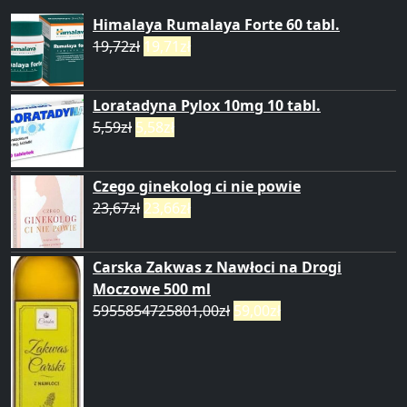
Himalaya Rumalaya Forte 60 tabl.
19,72
zł
19,71
zł
Loratadyna Pylox 10mg 10 tabl.
5,59
zł
5,58
zł
Czego ginekolog ci nie powie
23,67
zł
23,66
zł
Carska Zakwas z Nawłoci na Drogi
Moczowe 500 ml
5955854725801,00
zł
59,00
zł