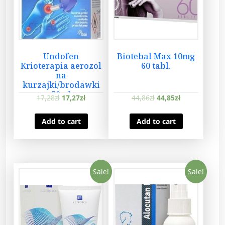
Undofen
Biotebal Max 10mg
Krioterapia aerozol
60 tabl.
na
kurzajki/brodawki
50ml
17,28
zł
17,27
zł
44,86
zł
44,85
zł
Add to cart
Add to cart
Sale!
Sale!