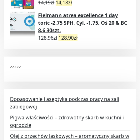
14,19
zł
14,18
zł
Fielmann atrea excellence 1 day
toric -2.75 SPH, Cyl. -1.75, Oś 20 & BC
8.6 30szt.
128,96
zł
128,90
zł
zzzzz
Dopasowanie i aseptyka podczas pracy na sali
zabiegowej
Pigwa właściwości – zdrowotny skarb w kuchni i
ogrodzie
Olej z orzechów laskowych – aromatyczny skarb w