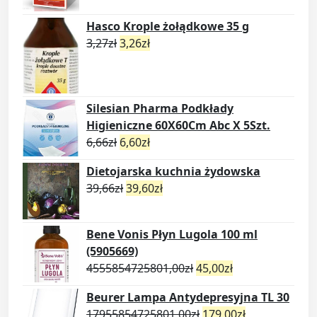
Hasco Krople żołądkowe 35 g
3,27
zł
3,26
zł
Silesian Pharma Podkłady
Higieniczne 60X60Cm Abc X 5Szt.
6,66
zł
6,60
zł
Dietojarska kuchnia żydowska
39,66
zł
39,60
zł
Bene Vonis Płyn Lugola 100 ml
(5905669)
4555854725801,00
zł
45,00
zł
Beurer Lampa Antydepresyjna TL 30
17955854725801,00
zł
179,00
zł