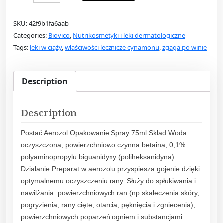
r
o
SKU:
42f9b1fa6aab
n
Categories:
Biovico
,
Nutrikosmetyki i leki dermatologiczne
t
Tags:
leki w ciąży
,
właściwości lecznicze cynamonu
,
zgaga po winie
o
s
a
Description
n
a
e
Description
r
Postać Aerozol Opakowanie Spray 75ml Skład Woda
o
oczyszczona, powierzchniowo czynna betaina, 0,1%
z
polyaminopropylu biguanidyny (poliheksanidyna).
o
Działanie Preparat w aerozolu przyspiesza gojenie dzięki
l
optymalnemu oczyszczeniu rany. Służy do spłukiwania i
n
nawilżania: powierzchniowych ran (np.skaleczenia skóry,
a
pogryzienia, rany cięte, otarcia, pęknięcia i zgniecenia),
r
powierzchniowych poparzeń ogniem i substancjami
a