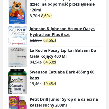
dzieci na odporność przeziębienie
120ml
8,70
zł
8,69
zł
Johnson & Johnson Acuvue Oasys
Hydraclear Plus 6 szt
63,66
zł
63,65
zł
La Roche Posay Lipikar Balsam Do
Ciała Kojący 400 Ml
84,54
zł
84,53
zł
Swanson Catuaba Bark 465mg 60
kaps
19,46
zł
19,45
zł
Petit Drill Junior Syrop dla dzieci na
kaszel suchy 200ml