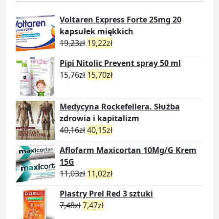
Voltaren Express Forte 25mg 20
kapsułek miękkich
19,23
zł
19,22
zł
Pipi Nitolic Prevent spray 50 ml
15,76
zł
15,70
zł
Medycyna Rockefellera. Służba
zdrowia i kapitalizm
40,16
zł
40,15
zł
Aflofarm Maxicortan 10Mg/G Krem
15G
11,03
zł
11,02
zł
Plastry Prel Red 3 sztuki
7,48
zł
7,47
zł