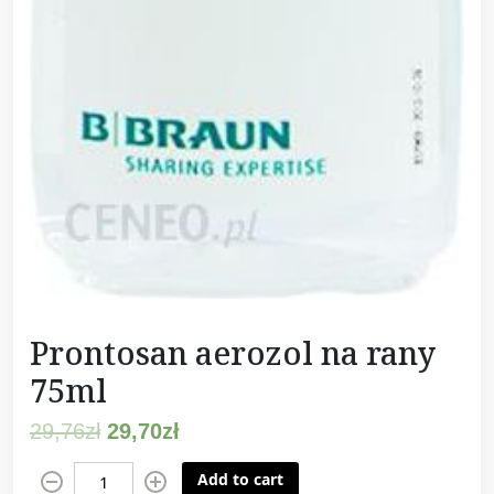
Prontosan aerozol na rany
75ml
29,76
zł
29,70
zł
P
Add to cart