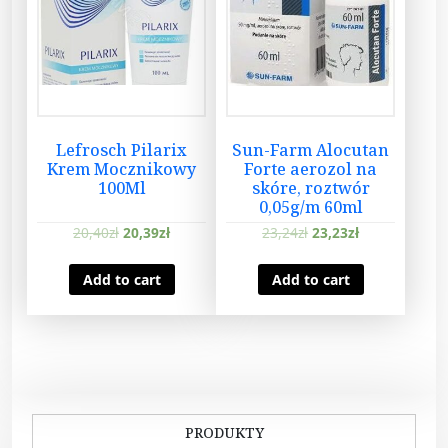
Lefrosch Pilarix
Sun-Farm Alocutan
Krem Mocznikowy
Forte aerozol na
100Ml
skóre, roztwór
0,05g/m 60ml
20,40
zł
20,39
zł
23,24
zł
23,23
zł
Add to cart
Add to cart
PRODUKTY