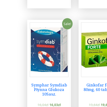
Sale!
Symphar Symdiab
Ginkofar f
Płynna Glukoza
80mg, 60 ta
10Sasz.
16,04
zł
16,03
zł
19,64
zł
19,