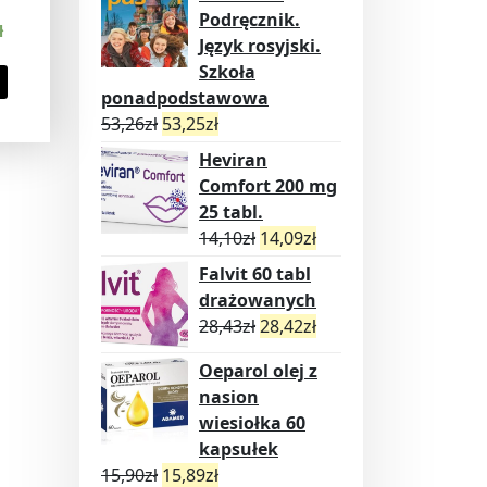
Podręcznik.
ł
Język rosyjski.
Szkoła
ponadpodstawowa
53,26
zł
53,25
zł
Heviran
Comfort 200 mg
25 tabl.
14,10
zł
14,09
zł
Falvit 60 tabl
drażowanych
28,43
zł
28,42
zł
Oeparol olej z
nasion
wiesiołka 60
kapsułek
15,90
zł
15,89
zł