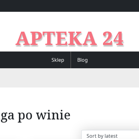
APTEKA 24
Sklep
Blog
ga po winie