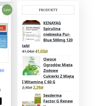
Sale!
PRODUKTY
KENAYAG
Spirulina
niebieska Pur-
Blue 500mg 120
tabl
41,04
zł
41,03
zł
Owoce
Ogrodów Mięta
 60
Ziołowe
Cukierki Z Miętą
I Witaminą C 60 G
2,30
zł
2,29
zł
ł
Sesderma
Factor G Renew