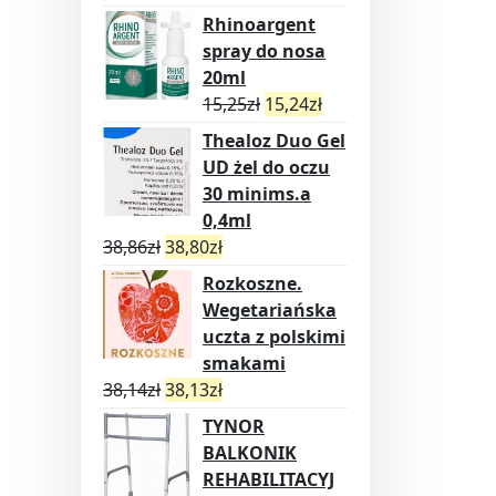
Rhinoargent
spray do nosa
20ml
15,25
zł
15,24
zł
Thealoz Duo Gel
UD żel do oczu
30 minims.a
0,4ml
38,86
zł
38,80
zł
Rozkoszne.
Wegetariańska
uczta z polskimi
smakami
38,14
zł
38,13
zł
TYNOR
BALKONIK
REHABILITACYJ