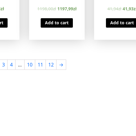
3
zł
1198,00
zł
1197,99
zł
41,94
zł
41,93
z
rt
Add to cart
Add to cart
3
4
…
10
11
12
→