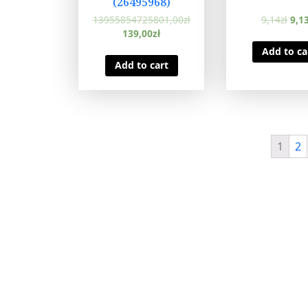
(26495968)
13955854725801,00
zł
9,14
zł
9,1
139,00
zł
Add to ca
Add to cart
1
2