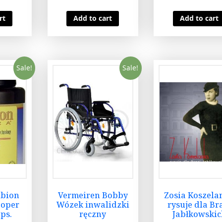
rt
Add to cart
Add to cart
Sale!
Sale!
lbion
Vermeiren Bobby
Zosia Koszela
ooper
Wózek inwalidzki
rysuje dla Br
ps.
ręczny
Jabłkowskic