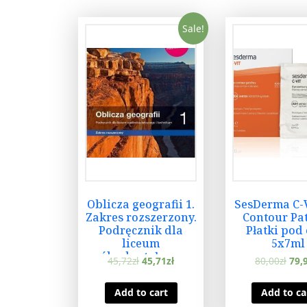
Sale!
Oblicza geografii 1.
SesDerma C-V
Zakres rozszerzony.
Contour Pa
Podręcznik dla
Płatki pod
liceum
5x7ml
ogólnokształcącego
45,72
zł
45,71
zł
80,00
zł
79,
i technikum. Szkoły
ponadpodstawowe
Add to cart
Add to ca