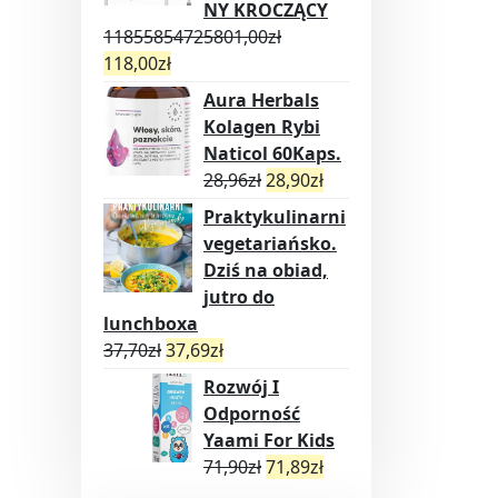
NY KROCZĄCY
11855854725801,00
zł
118,00
zł
Aura Herbals
Kolagen Rybi
Naticol 60Kaps.
28,96
zł
28,90
zł
Praktykulinarni
vegetariańsko.
Dziś na obiad,
jutro do
lunchboxa
37,70
zł
37,69
zł
Rozwój I
Odporność
Yaami For Kids
71,90
zł
71,89
zł