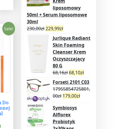
Krem
liposomowy
50ml + Serum liposomowe
30ml
230,00
zł
229,99
zł
Sale!
Jurlique Radiant
Skin Foaming
Cleanser Krem
Oczyszczający
80 G
68,16
zł
68,10
zł
Forseti 2101 C03
17955854725801,
00
zł
179,00
zł
m Do
Symbiosys
onej
ml
Alflorex
Probiotyk
ł
2x30kaps.