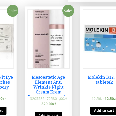
Sale!
Sale!
it Eye
Mesoestetic Age
Molekin B12,
tches
Element Anti
tabletek
 oczy
Wrinkle Night
Cream Krem
Przeciwzmarszczko
99
zł
32055854725801,00
zł
12,56
zł
12,50
z
wy Na Noc 50 ml
320,00
zł
rt
Add to cart
Add to cart