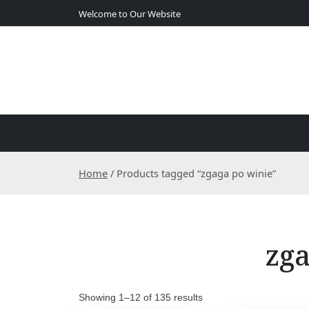
S
Welcome to Our Website
k
i
p
t
o
c
o
n
t
e
Home
/ Products tagged “zgaga po winie”
n
t
zga
Showing 1–12 of 135 results