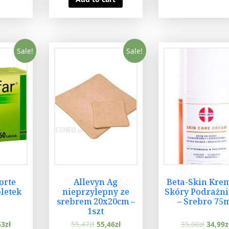
Sale!
Sale!
orte
Allevyn Ag
Beta-Skin Kre
bletek
nieprzylepny ze
Skóry Podrażni
srebrem 20x20cm –
– Srebro 75
1szt
63
zł
55,47
zł
55,46
zł
35,00
zł
34,99
z