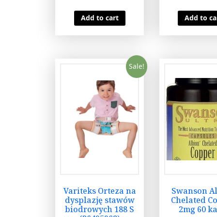
Add to cart
Add to ca
Sale!
Variteks Orteza na
Swanson A
dysplazję stawów
Chelated C
biodrowych 188 S
2mg 60 ka