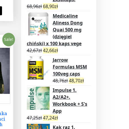
68,96
zł
68,90
zł
Medicaline
Aliness Dong
Quai 500 mg
(dzięgiel
Sale!
chiński) x 100 kaps vege
42,67
zł
42,66
zł
Jarrow
Formulas MSM
100veg caps
48,76
zł
48,70
zł
Impulse 1.
A2/A2+.
Workbook + S's
App
nka
47,25
zł
47,24
zł
aci
h
Kak raz 1.