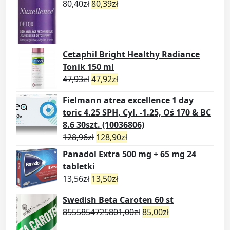
80,40
zł
80,39
zł
Cetaphil Bright Healthy Radiance
Tonik 150 ml
47,93
zł
47,92
zł
Fielmann atrea excellence 1 day
toric 4.25 SPH, Cyl. -1.25, Oś 170 & BC
8.6 30szt. (10036806)
128,96
zł
128,90
zł
Panadol Extra 500 mg + 65 mg 24
tabletki
13,56
zł
13,50
zł
Swedish Beta Caroten 60 st
8555854725801,00
zł
85,00
zł