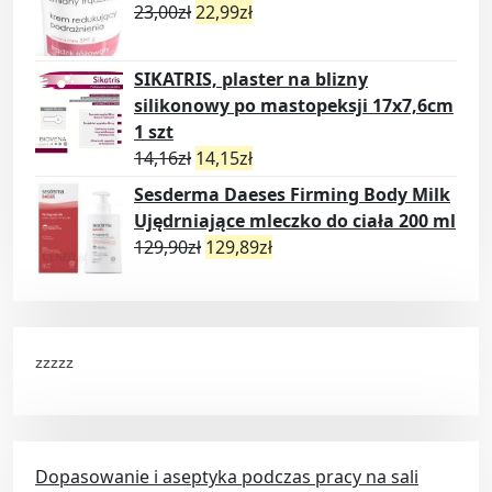
23,00
zł
22,99
zł
SIKATRIS, plaster na blizny
silikonowy po mastopeksji 17x7,6cm
1 szt
14,16
zł
14,15
zł
Sesderma Daeses Firming Body Milk
Ujędrniające mleczko do ciała 200 ml
129,90
zł
129,89
zł
zzzzz
Dopasowanie i aseptyka podczas pracy na sali