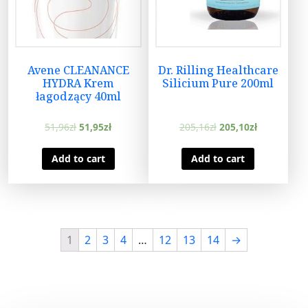
Avene CLEANANCE
Dr. Rilling Healthcare
HYDRA Krem
Silicium Pure 200ml
łagodzący 40ml
51,96
zł
51,95
zł
205,16
zł
205,10
zł
Add to cart
Add to cart
1
2
3
4
…
12
13
14
→