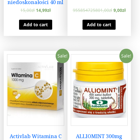
niedoskonałości 40 ml
15,00
zł
14,99
zł
955854725801,00
zł
9,00
zł
Add to cart
Add to cart
Sale!
Sale!
Activlab Witamina C
ALLIOMINT 300mg