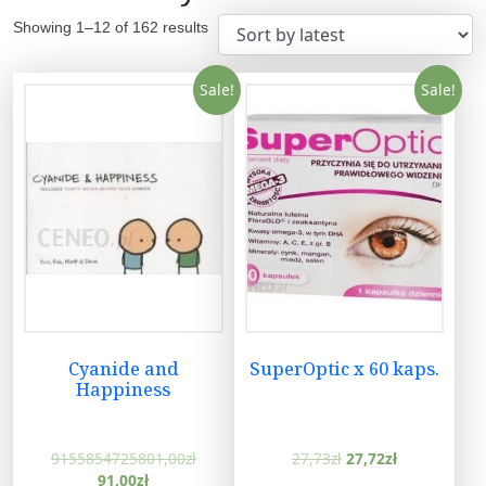
Showing 1–12 of 162 results
Sale!
Sale!
Cyanide and
SuperOptic x 60 kaps.
Happiness
9155854725801,00
zł
27,73
zł
27,72
zł
91,00
zł