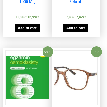
1000 Mg
30tabl.
17,00
zł
16,99
zł
7,83
zł
7,82
zł
Add to cart
Add to cart
Sale!
Sale!