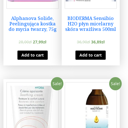
Alphanova Solide,
BIODERMA Sensibio
Peelingująca kostka
H2O płyn micelarny
do mycia twarzy, 75g
skóra wrażliwa 500ml
28,00
zł
27,99
zł
36,90
zł
36,89
zł
Add to cart
Add to cart
Sale!
Sale!