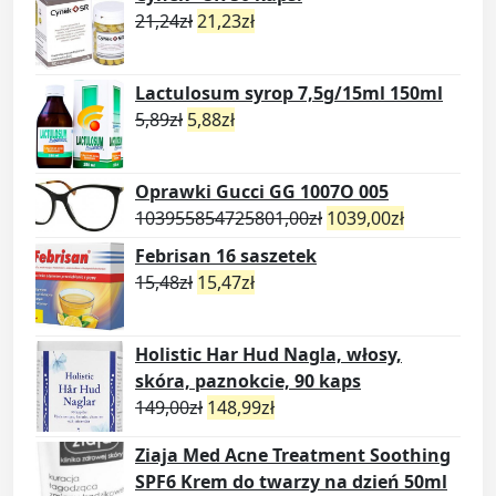
21,24
zł
21,23
zł
Lactulosum syrop 7,5g/15ml 150ml
5,89
zł
5,88
zł
Oprawki Gucci GG 1007O 005
103955854725801,00
zł
1039,00
zł
Febrisan 16 saszetek
15,48
zł
15,47
zł
Holistic Har Hud Nagla, włosy,
skóra, paznokcie, 90 kaps
149,00
zł
148,99
zł
Ziaja Med Acne Treatment Soothing
SPF6 Krem do twarzy na dzień 50ml