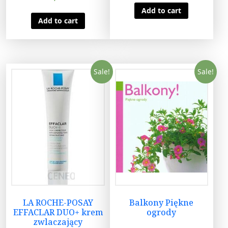
Add to cart
Add to cart
Sale!
Sale!
LA ROCHE-POSAY
Balkony Piękne
EFFACLAR DUO+ krem
ogrody
zwlaczający