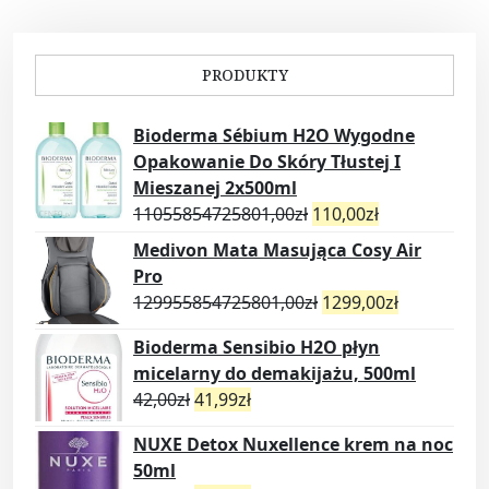
PRODUKTY
Bioderma Sébium H2O Wygodne
Opakowanie Do Skóry Tłustej I
Mieszanej 2x500ml
11055854725801,00
zł
110,00
zł
Medivon Mata Masująca Cosy Air
Pro
129955854725801,00
zł
1299,00
zł
Bioderma Sensibio H2O płyn
micelarny do demakijażu, 500ml
42,00
zł
41,99
zł
NUXE Detox Nuxellence krem na noc
50ml