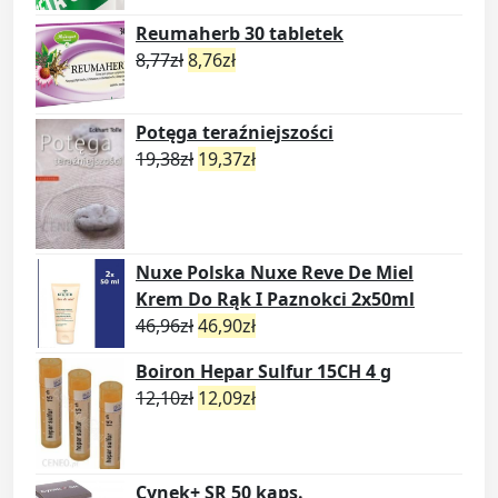
Reumaherb 30 tabletek
8,77
zł
8,76
zł
Potęga teraźniejszości
19,38
zł
19,37
zł
Nuxe Polska Nuxe Reve De Miel
Krem Do Rąk I Paznokci 2x50ml
46,96
zł
46,90
zł
Boiron Hepar Sulfur 15CH 4 g
12,10
zł
12,09
zł
Cynek+ SR 50 kaps.