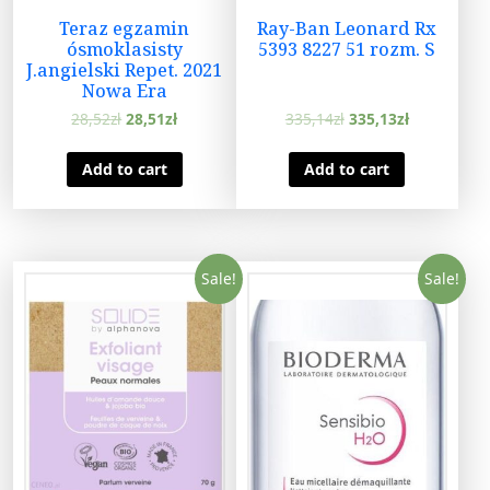
Teraz egzamin
Ray-Ban Leonard Rx
ósmoklasisty
5393 8227 51 rozm. S
J.angielski Repet. 2021
Nowa Era
28,52
zł
28,51
zł
335,14
zł
335,13
zł
Add to cart
Add to cart
Sale!
Sale!