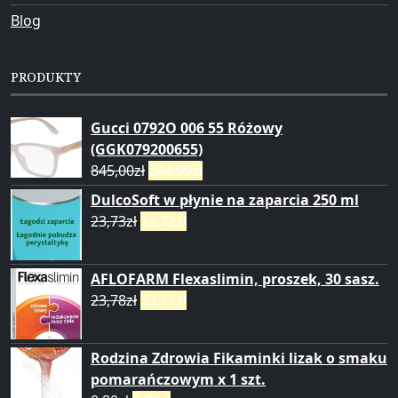
Blog
PRODUKTY
Gucci 0792O 006 55 Różowy
(GGK079200655)
845,00
zł
844,99
zł
DulcoSoft w płynie na zaparcia 250 ml
23,73
zł
23,72
zł
AFLOFARM Flexaslimin, proszek, 30 sasz.
23,78
zł
23,77
zł
Rodzina Zdrowia Fikaminki lizak o smaku
pomarańczowym x 1 szt.