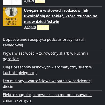
0,80
zł
0,79
zł
Uwięzieni w słowach rodziców. Jak
uwolnić się od zaklęć, które rzucono na
nas w dzieciństwie
32,95
zł
32,94
zł
Dopasowanie i aseptyka podczas pracy na sali
zabiegowej
Pigwa właściwości – zdrowotny skarb w kuchni i
ogrodzie
Olej z orzechów laskowych – aromatyczny skarb w
kuchni i pielęgnacji
Len mielony – wartościowe wsparcie w codziennej
diecie
Elektrokoagulacja: nowoczesna metoda usuwania
zmian skórnych