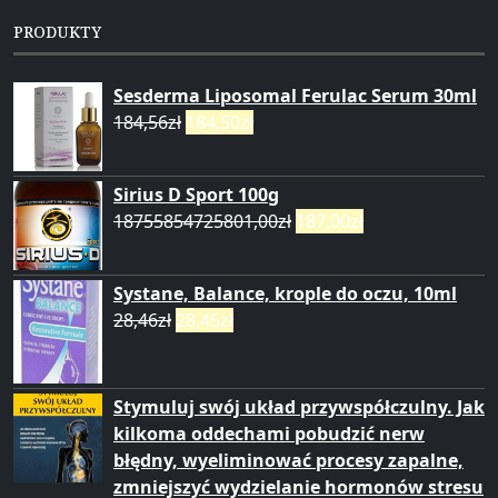
PRODUKTY
Sesderma Liposomal Ferulac Serum 30ml
184,56
zł
184,50
zł
Sirius D Sport 100g
18755854725801,00
zł
187,00
zł
Systane, Balance, krople do oczu, 10ml
28,46
zł
28,45
zł
Stymuluj swój układ przywspółczulny. Jak
kilkoma oddechami pobudzić nerw
błędny, wyeliminować procesy zapalne,
zmniejszyć wydzielanie hormonów stresu