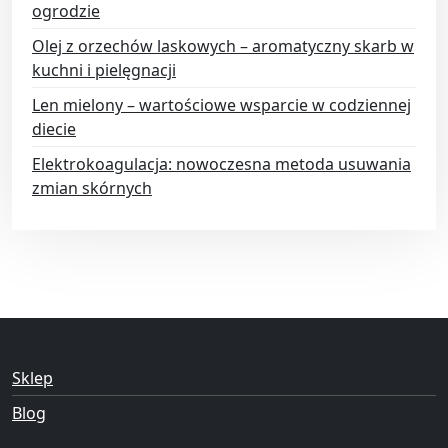
ogrodzie
Olej z orzechów laskowych – aromatyczny skarb w
kuchni i pielęgnacji
Len mielony – wartościowe wsparcie w codziennej
diecie
Elektrokoagulacja: nowoczesna metoda usuwania
zmian skórnych
Sklep
Blog