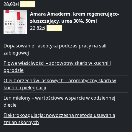
28,03
zł
28,02
zł
Amara Amaderm, krem regenerująco-
złuszczający, urea 30%, 50ml
22,82
zł
22,81
zł
Dopasowanie i aseptyka podczas pracy na sali
zabiegowej
Pigwa właściwości – zdrowotny skarb w kuchni i
ogrodzie
Olej z orzechów laskowych – aromatyczny skarb w
kuchni i pielęgnacji
Len mielony – wartościowe wsparcie w codziennej
diecie
Elektrokoagulacja: nowoczesna metoda usuwania
zmian skórnych