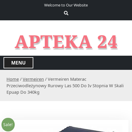
S
Welcome to Our Website
k
i
p
t
APTEKA 24
o
c
o
n
MENU
t
e
Home
/
Vermeiren
/ Vermeiren Materac
n
Przeciwodleżynowy Rurowy Las 500 Do Iv Stopnia W Skali
t
Epuap Do 340kg
Sale!