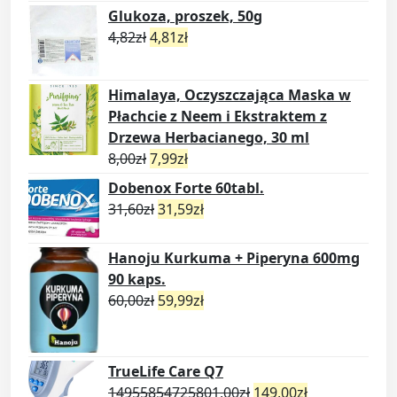
Glukoza, proszek, 50g
4,82
zł
4,81
zł
Himalaya, Oczyszczająca Maska w
Płachcie z Neem i Ekstraktem z
Drzewa Herbacianego, 30 ml
8,00
zł
7,99
zł
Dobenox Forte 60tabl.
31,60
zł
31,59
zł
Hanoju Kurkuma + Piperyna 600mg
90 kaps.
60,00
zł
59,99
zł
TrueLife Care Q7
14955854725801,00
zł
149,00
zł