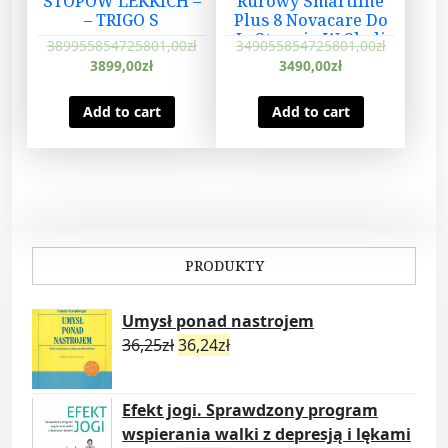
STOPÓW LEKKICH –
Rurowy Smartline
– TRIGO S
Plus 8 Novacare Do
Iv Stopnia W Skali
389955854725801,00
zł
349055854725801,00
zł
Epuap
3899,00
zł
3490,00
zł
Add to cart
Add to cart
PRODUKTY
Umysł ponad nastrojem
36,25
zł
36,24
zł
Efekt jogi. Sprawdzony program
wspierania walki z depresją i lękami