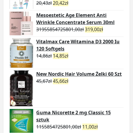
20,43
zł
20,42
zł
Mesoestetic Age Element Anti
Wrinkle Concentrate Serum 30ml
31955854725801,00
zł
319,00
zł
Vitalmax Care Witamina D3 2000 Iu
120 Softgels
14,86
zł
14,85
zł
New Nordic Hair Volume Żelki 60 Szt
45,67
zł
45,66
zł
Guma Nicorette 2 mg Classic 15
sztuk
1155854725801,00
zł
11,00
zł