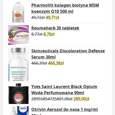
PharmoVit kolagen biotyna MSM
koenzym Q10 500 ml
49,72
zł
49,71
zł
Reumaherb 30 tabletek
8,77
zł
8,76
zł
Skinceuticals Discoloration Defense
Serum 30ml
466,39
zł
466,38
zł
Yves Saint Laurent Black Opium
Woda Perfumowana 90ml
28955854725801,00
zł
289,00
zł
Otrivin Aerozol do nosa 1 mg/ml