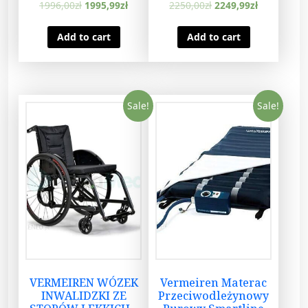
1996,00
zł
1995,99
zł
2250,00
zł
2249,99
zł
Add to cart
Add to cart
Sale!
Sale!
VERMEIREN WÓZEK
Vermeiren Materac
INWALIDZKI ZE
Przeciwodleżynowy