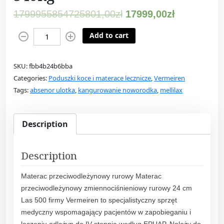
1799955854725801,00
zł
17999,00
zł
V
Add to cart
e
r
SKU:
fbb4b24b6bba
m
Categories:
Poduszki koce i materace lecznicze
,
Vermeiren
e
Tags:
absenor ulotka
,
kangurowanie noworodka
,
mellilax
i
r
e
Description
n
M
a
Description
t
Materac przeciwodleżynowy rurowy Materac
e
przeciwodleżynowy zmiennociśnieniowy rurowy 24 cm
r
Las 500 firmy Vermeiren to specjalistyczny sprzęt
a
medyczny wspomagający pacjentów w zapobieganiu i
c
leczeniu odleżyn do IV stopnia według EPUAP. Należy do