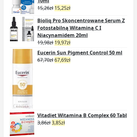
10ml
15,26
zł
15,25
zł
Bioliq Pro Skoncentrowane Serum Z
Fotostabilną Witaminą C I
Niacynamidem 20ml
19,98
zł
19,97
zł
Eucerin Sun Pigment Control 50 ml
67,70
zł
67,69
zł
Vitadiet Witamina B Complex 60 Tabl
3,86
zł
3,85
zł