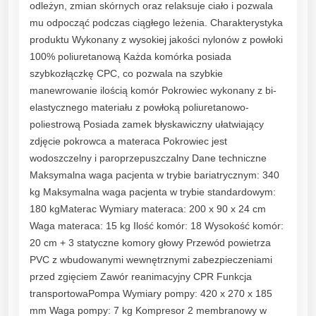
odleżyn, zmian skórnych oraz relaksuje ciało i pozwala
r
mu odpocząć podczas ciągłego leżenia. Charakterystyka
o
produktu Wykonany z wysokiej jakości nylonów z powłoki
w
100% poliuretanową Każda komórka posiada
y
szybkozłączkę CPC, co pozwala na szybkie
L
manewrowanie ilością komór Pokrowiec wykonany z bi-
a
elastycznego materiału z powłoką poliuretanowo-
s
poliestrową Posiada zamek błyskawiczny ułatwiający
5
zdjęcie pokrowca a materaca Pokrowiec jest
0
wodoszczelny i paroprzepuszczalny Dane techniczne
0
Maksymalna waga pacjenta w trybie bariatrycznym: 340
D
kg Maksymalna waga pacjenta w trybie standardowym:
o
180 kgMaterac Wymiary materaca: 200 x 90 x 24 cm
I
Waga materaca: 15 kg Ilość komór: 18 Wysokość komór:
v
20 cm + 3 statyczne komory głowy Przewód powietrza
S
PVC z wbudowanymi wewnętrznymi zabezpieczeniami
t
przed zgięciem Zawór reanimacyjny CPR Funkcja
o
transportowaPompa Wymiary pompy: 420 x 270 x 185
p
mm Waga pompy: 7 kg Kompresor 2 membranowy w
n