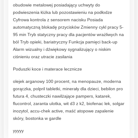
obudowie metalowej posiadający uchwyty do
i
podwieszenia łóżka lub pozostawieniu na podłodze
a
Cyfrowa kontrola z sensorem nacisku Posiada
W
automatyczną blokadę przycisków Zmienny cykl pracy 5-
S
95 min Tryb statyczny pracy dla pacjentów wrażliwych na
k
ból Tryb opieki, bariatryczny Funkcja pamięci back-up
a
Alarm wizualny i dźwiękowy sygnalizujący o niskim
l
ciśnieniu oraz utracie zasilania
i
E
Poduszki koce i materace lecznicze
p
u
olejek arganowy 100 procent, na menopauze, moderna
a
gorączka, polpril tabletki, minerały dla dzieci, bebilon pro
p
futura 4, chusteczki nawilżające pampers, katarek,
D
flucontrol, zaranta ulotka, wit d3 z k2, biofenac lek, solgar
o
inozytol, accu-chek active, maść atopowe zapalenie
3
skóry, bostonka w gardle
4
yyyyy
0