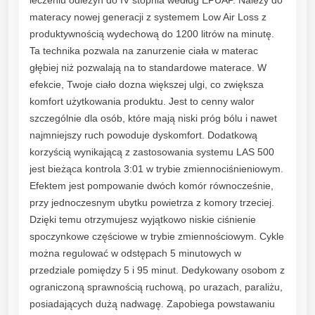
P
materacy nowej generacji z systemem Low Air Loss z
r
produktywnością wydechową do 1200 litrów na minutę.
z
Ta technika pozwala na zanurzenie ciała w materac
e
głębiej niż pozwalają na to standardowe materace. W
c
efekcie, Twoje ciało dozna większej ulgi, co zwiększa
i
komfort użytkowania produktu. Jest to cenny walor
w
szczególnie dla osób, które mają niski próg bólu i nawet
o
najmniejszy ruch powoduje dyskomfort. Dodatkową
d
korzyścią wynikającą z zastosowania systemu LAS 500
l
jest bieżąca kontrola 3:01 w trybie zmiennociśnieniowym.
e
Efektem jest pompowanie dwóch komór równocześnie,
ż
przy jednoczesnym ubytku powietrza z komory trzeciej.
y
Dzięki temu otrzymujesz wyjątkowo niskie ciśnienie
n
spoczynkowe częściowe w trybie zmiennościowym. Cykle
o
można regulować w odstępach 5 minutowych w
w
przedziale pomiędzy 5 i 95 minut. Dedykowany osobom z
y
ograniczoną sprawnością ruchową, po urazach, paraliżu,
R
posiadających dużą nadwagę. Zapobiega powstawaniu
u