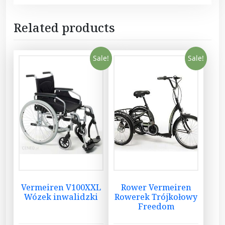
k
g
Related products
q
u
a
Sale!
Sale!
n
t
i
t
y
Vermeiren V100XXL
Rower Vermeiren
Wózek inwalidzki
Rowerek Trójkołowy
Freedom