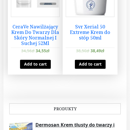
S
h
a
k
CeraVe Nawilżający
Svr Xerial 50
e
Krem Do Twarzy Dla
Extreme Krem do
r
Skóry Normalnej I
stóp 50ml
Suchej 52Ml
q
u
34,56
zł
34,55
zł
38,50
zł
38,49
zł
a
n
Add to cart
Add to cart
t
i
t
y
PRODUKTY
Dermosan Krem tłusty do twarzy i