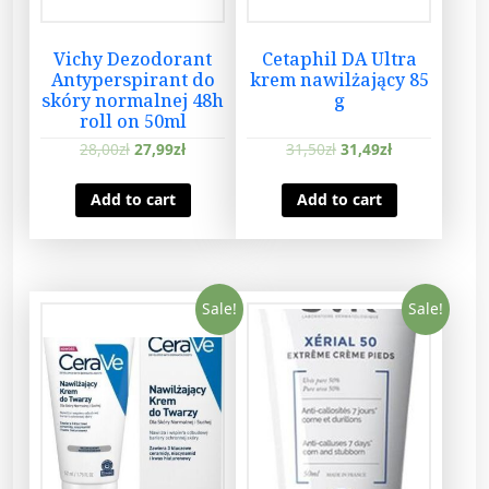
t
w
Vichy Dezodorant
Cetaphil DA Ultra
ł
Antyperspirant do
krem nawilżający 85
skóry normalnej 48h
g
o
roll on 50ml
s
28,00
zł
27,99
zł
31,50
zł
31,49
zł
ó
w
Add to cart
Add to cart
1
5
t
u
Sale!
Sale!
b
e
k
x
6
g
+