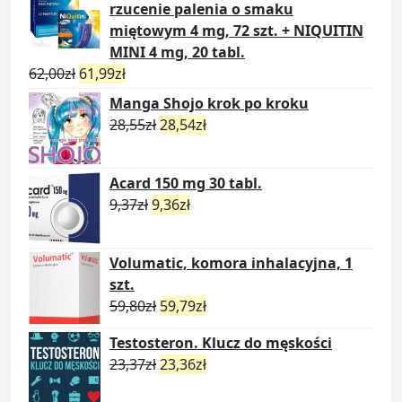
rzucenie palenia o smaku
miętowym 4 mg, 72 szt. + NIQUITIN
MINI 4 mg, 20 tabl.
62,00
zł
61,99
zł
Manga Shojo krok po kroku
28,55
zł
28,54
zł
Acard 150 mg 30 tabl.
9,37
zł
9,36
zł
Volumatic, komora inhalacyjna, 1
szt.
59,80
zł
59,79
zł
Testosteron. Klucz do męskości
23,37
zł
23,36
zł