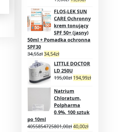
FLOS-LEK SUN
CARE Ochronny
krem tonujący
SPF 50+ (jasny)
50ml + Pomadka ochronna
SPF30
34,55
zł
34,54
zł
LITTLE DOCTOR
LD 250U
195,00
zł
194,99
zł
Natrium
Chloratum,
Polpharma
0,9%, 100 sztuk
po 10ml
4055854725801,00
zł
40,00
zł