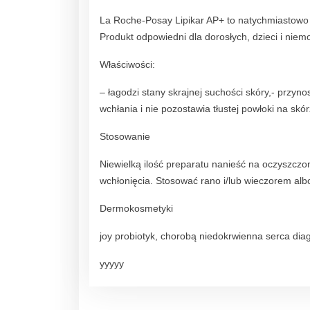
La Roche-Posay Lipikar AP+ to natychmiastowo k
Produkt odpowiedni dla dorosłych, dzieci i niem
Właściwości:
– łagodzi stany skrajnej suchości skóry,- przynos
wchłania i nie pozostawia tłustej powłoki na sk
Stosowanie
Niewielką ilość preparatu nanieść na oczyszczo
wchłonięcia. Stosować rano i/lub wieczorem alb
Dermokosmetyki
joy probiotyk, chorobą niedokrwienna serca diag
yyyyy