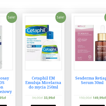
Sale!
Sale!
Posay
Cetaphil EM
Sesderma Retia
 DS
Emulsja Micelarna
Serum 30ml
on
do mycia 250ml
ieżowy
a
95
zł
34,00
zł
33,99
zł
150,00
zł
149,99
zł
 125ml