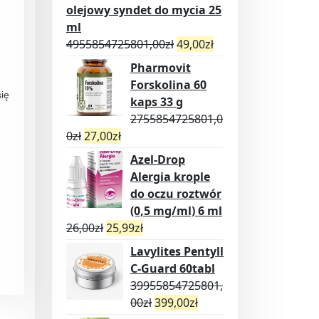
olejowy syndet do mycia 25
ml
4955854725801,00
zł
49,00
zł
Pharmovit
Forskolina 60
się
kaps 33 g
2755854725801,0
0
zł
27,00
zł
Azel-Drop
Alergia krople
do oczu roztwór
(0,5 mg/ml) 6 ml
26,00
zł
25,99
zł
Lavylites Pentyll
C-Guard 60tabl
39955854725801,
00
zł
399,00
zł