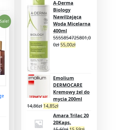
A-Derma
Biology
Nawilżająca
Sale!
Woda Micelarna
400ml
5555854725801,0
0
zł
55,00
zł
Emolium
DERMOCARE
Kremowy żel do
ge
mycia 200ml
14,86
zł
14,85
zł
Amara Trilac 20
20Kaps.
15,60
zł
15,59
zł