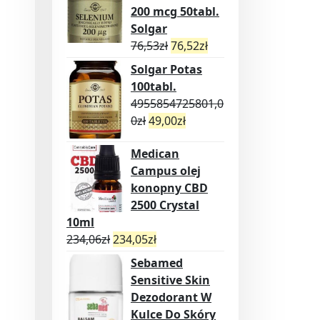
200 mcg 50tabl.
Solgar
76,53
zł
76,52
zł
Solgar Potas
100tabl.
4955854725801,0
0
zł
49,00
zł
Medican
Campus olej
konopny CBD
2500 Crystal
10ml
234,06
zł
234,05
zł
Sebamed
Sensitive Skin
Dezodorant W
Kulce Do Skóry