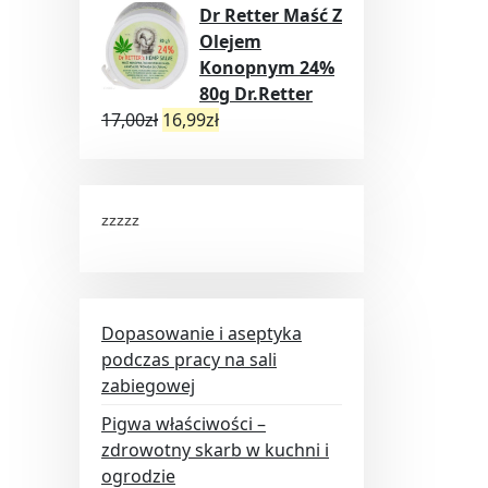
Dr Retter Maść Z
Olejem
Konopnym 24%
80g Dr.Retter
17,00
zł
16,99
zł
zzzzz
Dopasowanie i aseptyka
podczas pracy na sali
zabiegowej
Pigwa właściwości –
zdrowotny skarb w kuchni i
ogrodzie