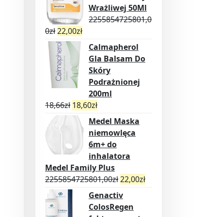
Wrażliwej 50Ml
2255854725801,0
0
zł
22,00
zł
Calmapherol
Gla Balsam Do
Skóry
Podrażnionej
200ml
18,66
zł
18,60
zł
Medel Maska
niemowlęca
6m+ do
inhalatora
Medel Family Plus
2255854725801,00
zł
22,00
zł
Genactiv
ColosRegen