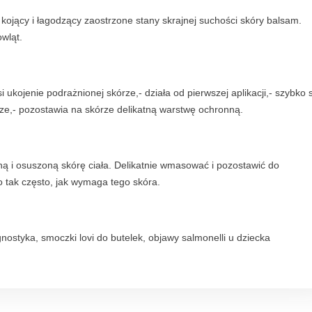
ojący i łagodzący zaostrzone stany skrajnej suchości skóry balsam.
owląt.
i ukojenie podrażnionej skórze,- działa od pierwszej aplikacji,- szybko 
órze,- pozostawia na skórze delikatną warstwę ochronną.
ną i osuszoną skórę ciała. Delikatnie wmasować i pozostawić do
o tak często, jak wymaga tego skóra.
nostyka, smoczki lovi do butelek, objawy salmonelli u dziecka