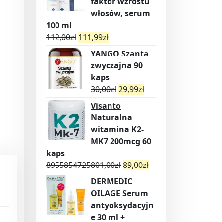
faktor wzrostu
włosów, serum
100 ml
112,00
zł
111,99
zł
YANGO Szanta
zwyczajna 90
kaps
30,00
zł
29,99
zł
Visanto
Naturalna
witamina K2-
MK7 200mcg 60
kaps
8955854725801,00
zł
89,00
zł
DERMEDIC
OILAGE Serum
antyoksydacyjn
e 30 ml +