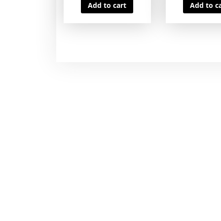
Add to cart
Add to c
zapalenia skóry
łuszczycy 150ml