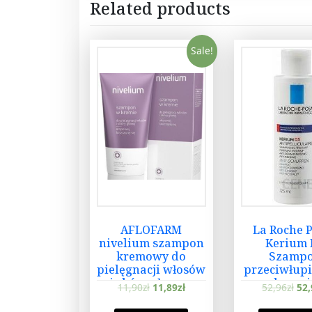
Related products
Sale!
AFLOFARM
La Roche 
nivelium szampon
Kerium
kremowy do
Szamp
pielęgnacji włosów
przeciwłup
i skóry głowy z
kuracj
11,90
zł
11,89
zł
52,96
zł
52,
objawami
intensywna
atopowego