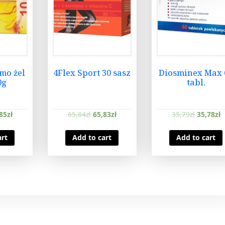
mo żel
4Flex Sport 30 sasz
Diosminex Max 
0g
tabl.
85
zł
65,84
zł
65,83
zł
35,79
zł
35,78
zł
art
Add to cart
Add to cart