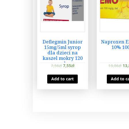
Deflegmin Junior
Naproxen E
15mg/5ml syrop
10% 10
dla dzieci na
kaszel mokry 120
ml
7,56
zł
7,55
zł
13,86
zł
13,
Add to cart
Add to c