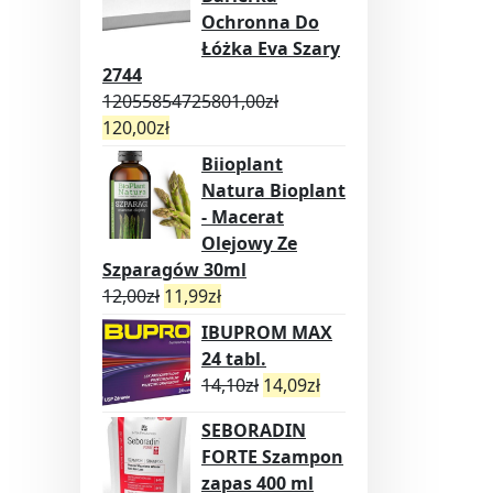
Ochronna Do
Łóżka Eva Szary
2744
12055854725801,00
zł
120,00
zł
Biioplant
Natura Bioplant
- Macerat
Olejowy Ze
Szparagów 30ml
12,00
zł
11,99
zł
IBUPROM MAX
24 tabl.
14,10
zł
14,09
zł
SEBORADIN
FORTE Szampon
zapas 400 ml