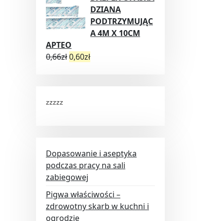
DZIANA
PODTRZYMUJĄC
A 4M X 10CM
APTEO
0,66
zł
0,60
zł
zzzzz
Dopasowanie i aseptyka
podczas pracy na sali
zabiegowej
Pigwa właściwości –
zdrowotny skarb w kuchni i
ogrodzie