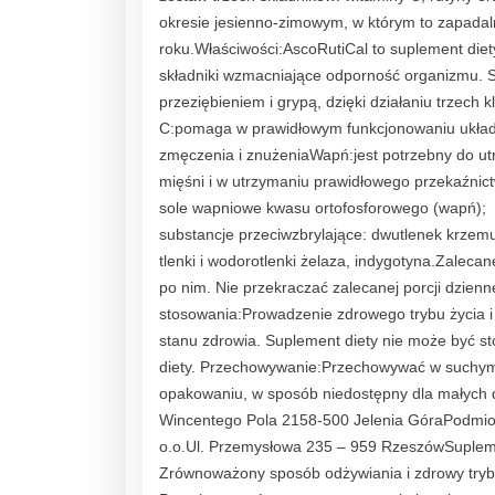
okresie jesienno-zimowym, w którym to zapadaln
roku.Właściwości:AscoRutiCal to suplement die
składniki wzmacniające odporność organizmu. 
przeziębieniem i grypą, dzięki działaniu trzech
C:pomaga w prawidłowym funkcjonowaniu układ
zmęczenia i znużeniaWapń:jest potrzebny do u
mięśni i w utrzymaniu prawidłowego przekaźnic
sole wapniowe kwasu ortofosforowego (wapń); że
substancje przeciwzbrylające: dwutlenek krzem
tlenki i wodorotlenki żelaza, indygotyna.Zaleca
po nim. Nie przekraczać zalecanej porcji dzienn
stosowania:Prowadzenie zdrowego trybu życia 
stanu zdrowia. Suplement diety nie może być st
diety. Przechowywanie:Przechowywać w suchym 
opakowaniu, w sposób niedostępny dla małych d
Wincentego Pola 2158-500 Jelenia GóraPodmiot 
o.o.Ul. Przemysłowa 235 – 959 RzeszówSuplemen
Zrównoważony sposób odżywiania i zdrowy tryb 