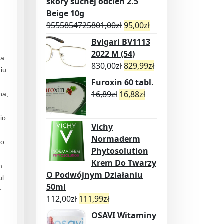
skóry suchej odcień 2.5
Beige 10g
9555854725801,00
zł
95,00
zł
Bvlgari BV1113
2022 M (54)
ia
830,00
zł
829,99
zł
iu
Furoxin 60 tabl.
16,89
zł
16,88
zł
na;
io
Vichy
Normaderm
go
Phytosolution
Krem Do Twarzy
m
O Podwójnym Działaniu
l.
50ml
z
112,00
zł
111,99
zł
OSAVI Witaminy