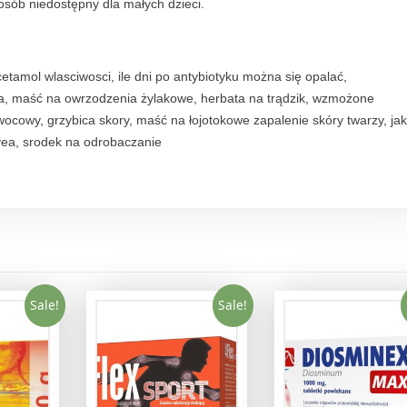
sób niedostępny dla małych dzieci.
acetamol wlasciwosci, ile dni po antybiotyku można się opalać,
a, maść na owrzodzenia żylakowe, herbata na trądzik, wzmożone
wocowy, grzybica skory, maść na łojotokowe zapalenie skóry twarzy, jak
ivea, srodek na odrobaczanie
Sale!
Sale!