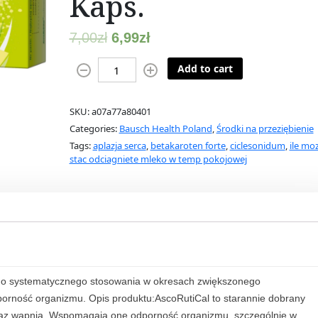
Kaps.
7,00
zł
6,99
zł
A
Add to cart
s
c
SKU:
a07a77a80401
o
Categories:
Bausch Health Poland
,
Środki na przeziębienie
r
Tags:
aplazja serca
,
betakaroten forte
,
ciclesonidum
,
ile mo
u
stac odciagniete mleko w temp pokojowej
t
i
c
a
l
3
0
 do systematycznego stosowania w okresach zwiększonego
K
orność organizmu. Opis produktu:AscoRutiCal to starannie dobrany
a
oraz wapnia. Wspomagają one odporność organizmu, szczególnie w