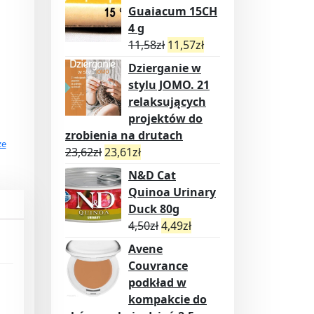
Guaiacum 15CH
4 g
11,58
zł
11,57
zł
Dzierganie w
stylu JOMO. 21
relaksujących
projektów do
zrobienia na drutach
ze
23,62
zł
23,61
zł
N&D Cat
Quinoa Urinary
Duck 80g
4,50
zł
4,49
zł
Avene
Couvrance
podkład w
kompakcie do