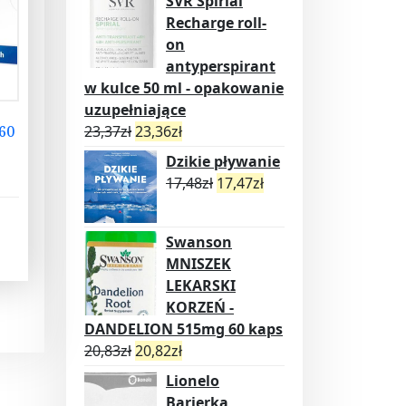
SVR Spirial
Recharge roll-
on
antyperspirant
w kulce 50 ml - opakowanie
uzupełniające
23,37
zł
23,36
zł
60
Dzikie pływanie
17,48
zł
17,47
zł
Swanson
MNISZEK
LEKARSKI
KORZEŃ -
DANDELION 515mg 60 kaps
20,83
zł
20,82
zł
Lionelo
Barierka