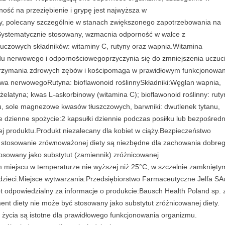
p
ość na przeziębienie i grypę jest najwyższa w
s
ty, polecany szczególnie w stanach zwiększonego zapotrzebowania na
.
Systematycznie stosowany, wzmacnia odporność w walce z
q
 kluczowych składników: witaminy C, rutyny oraz wapnia.Witamina
u
u nerwowego i odpornościowegoprzyczynia się do zmniejszenia uczuc
a
trzymania zdrowych zębów i kościpomaga w prawidłowym funkcjonowan
n
twa nerwowegoRutyna: bioflawonoid roślinnySkładniki:Węglan wapnia,
t
latyna; kwas L-askorbinowy (witamina C); bioflawonoid roślinny: ruty
i
u, sole magnezowe kwasów tłuszczowych, barwniki: dwutlenek tytanu,
t
ne dzienne spożycie:2 kapsułki dziennie podczas posiłku lub bezpośredn
y
ej produktu.Produkt niezalecany dla kobiet w ciąży.Bezpieczeństwo
i stosowanie zrównoważonej diety są niezbędne dla zachowania dobre
osowany jako substytut (zamiennik) zróżnicowanej
miejscu w temperaturze nie wyższej niż 25°C, w szczelnie zamknięty
zieci.Miejsce wytwarzania:Przedsiębiorstwo Farmaceutyczne Jelfa SAu
odpowiedzialny za informacje o produkcie:Bausch Health Poland sp. 
t diety nie może być stosowany jako substytut zróżnicowanej diety.
życia są istotne dla prawidłowego funkcjonowania organizmu.