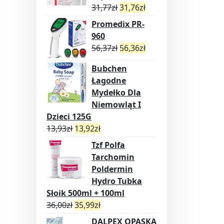
31,77
zł
31,76
zł
Promedix PR-
960
56,37
zł
56,36
zł
Bubchen
Łagodne
Mydełko Dla
Niemowląt I
Dzieci 125G
13,93
zł
13,92
zł
Tzf Polfa
Tarchomin
Poldermin
Hydro Tubka
Słoik 500ml + 100ml
36,00
zł
35,99
zł
DALPEX OPASKA