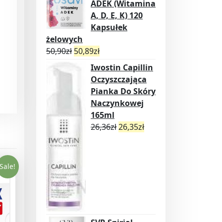
ADEK (Witamina
A, D, E, K) 120
Kapsułek
żelowych
50,90
zł
50,89
zł
Iwostin Capillin
Oczyszczająca
Pianka Do Skóry
Naczynkowej
165ml
26,36
zł
26,35
zł
Sale!