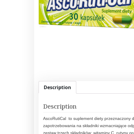
Description
Description
AscoRutiCal to suplement diety przeznaczony
zapotrzebowania na składniki wzmacniające odp
zestaw trzech składników: witaminy C, rutyny 