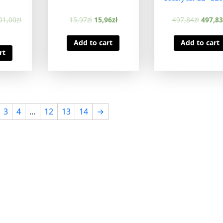
01,00
zł
15,97
zł
15,96
zł
497,84
zł
497,83
Add to cart
Add to cart
rt
3
4
…
12
13
14
→