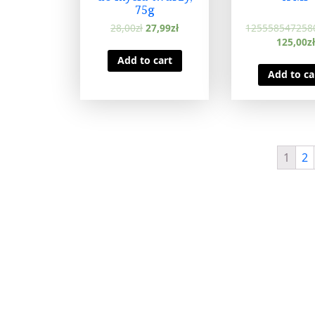
75g
28,00
zł
27,99
zł
125558547258
125,00
zł
Add to cart
Add to ca
1
2