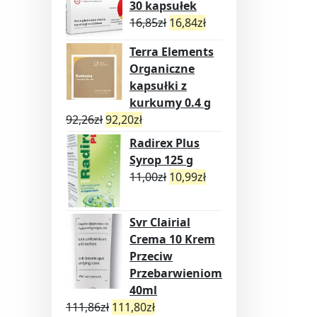
30 kapsułek
16,85
zł
16,84
zł
Terra Elements
Organiczne
kapsułki z
kurkumy 0.4 g
92,26
zł
92,20
zł
Radirex Plus
Syrop 125 g
11,00
zł
10,99
zł
Svr Clairial
Crema 10 Krem
Przeciw
Przebarwieniom
40ml
111,86
zł
111,80
zł