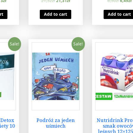
73
zł
21,32
zł
21,31
zł
6,50
zł
6,49
zł
rt
Add to cart
Add to cart
Sale!
Sale!
 Detox
Podróż za jeden
Nutridrink Pro
ety 10
uśmiech
smak owoc
leśnych 12×12