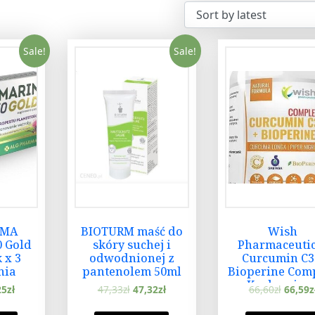
Sale!
Sale!
RMA
BIOTURM maść do
Wish
0 Gold
skóry suchej i
Pharmaceutic
 x 3
odwodnionej z
Curcumin C3
nia
pantenolem 50ml
Bioperine Com
Kurkumina 
25
zł
47,33
zł
47,32
zł
66,60
zł
66,59
z
Piperyna 120k