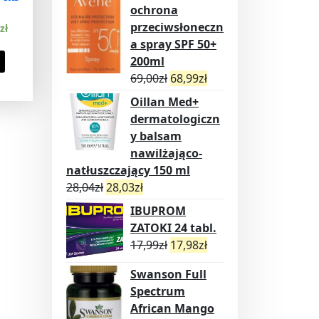
ochrona
przeciwsłoneczn
zł
a spray SPF 50+
200ml
69,00
zł
68,99
zł
Oillan Med+
dermatologiczn
y balsam
nawilżająco-
natłuszczający 150 ml
28,04
zł
28,03
zł
IBUPROM
ZATOKI 24 tabl.
17,99
zł
17,98
zł
Swanson Full
Spectrum
African Mango