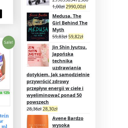
1,00
zł
2990,00
zł
Medusa. The
Girl Behind The
Myth
59,83
zł
59,82
zł
Sale!
Jin Shin Jyutsu.
Japońska
technika
uzdrawiania
dotykiem. Jak samodzielnie
przywrócić zdrowy
przepływ energii w ciele i
wyeliminować ponad 50
powszech
28,36
zł
28,30
zł
tein
Avene Bardzo
ów
wysoka
5 ml