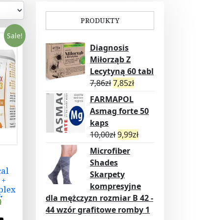
PRODUKTY
Sale!
Diagnosis
Miłorząb Z
Lecytyną 60 tabl
7,86
zł
7,85
zł
FARMAPOL
Asmag forte 50
kaps
10,00
zł
9,99
zł
Microfiber
Shades
al
Skarpety
 +
kompresyjne
plex
dla mężczyzn rozmiar B 42 -
I
ł
aps.
44 wzór grafitowe romby 1