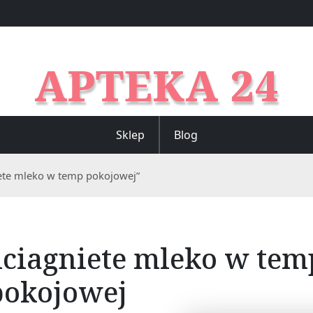
APTEKA 24
Sklep
Blog
iete mleko w temp pokojowej”
odciagniete mleko w tem
pokojowej