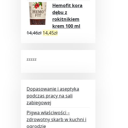
Hemofit kora
dębu z
rokitnikiem
krem 100 ml
14,46
zł
14,45
zł
zzzzz
Dopasowanie i aseptyka
podczas pracy na sali
zabiegowej
Pigwa właściwości –
zdrowotny skarb w kuchni i
ogrodzie