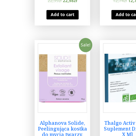
22,99
zł
22,98
zł
12,74
zł
12,
Add to cart
Add to ca
Sale!
Alphanova Solide,
Thalgo Activ
Peelingująca kostka
Suplement Di
do mycia twarzy,
X Ml