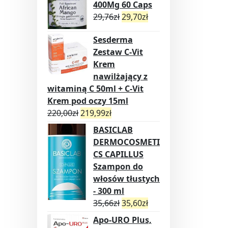
400Mg 60 Caps
29,76
zł
29,70
zł
Sesderma
Zestaw C-Vit
Krem
nawilżający z
witaminą C 50ml + C-Vit
Krem pod oczy 15ml
220,00
zł
219,99
zł
BASICLAB
DERMOCOSMETI
CS CAPILLUS
Szampon do
włosów tłustych
- 300 ml
35,66
zł
35,60
zł
Apo-URO Plus,