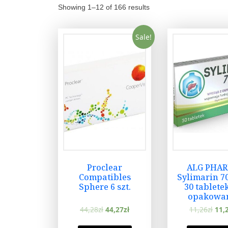
Showing 1–12 of 166 results
Sale!
Proclear
ALG PHA
Compatibles
Sylimarin 7
Sphere 6 szt.
30 tabletek
opakowa
44,28
zł
44,27
zł
11,26
zł
11,