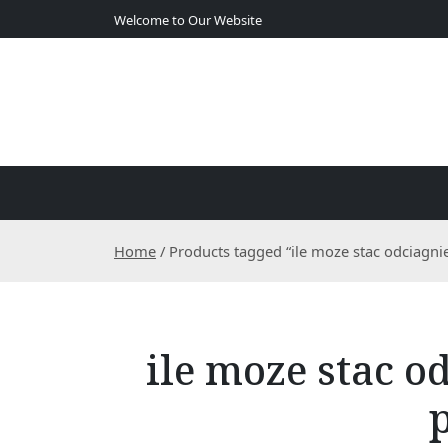
S
Welcome to Our Website
k
i
p
t
o
c
o
n
t
e
Home
/ Products tagged “ile moze stac odciagn
n
t
ile moze stac 