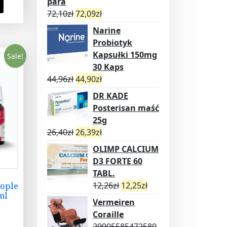
para
72,10
zł
72,09
zł
Narine
Probiotyk
Kapsułki 150mg
Sale!
30 Kaps
44,96
zł
44,90
zł
DR KADE
Posterisan maść
25g
26,40
zł
26,39
zł
OLIMP CALCIUM
D3 FORTE 60
TABL.
12,26
zł
12,25
zł
ople
ml
Vermeiren
Coraille
29905585472580