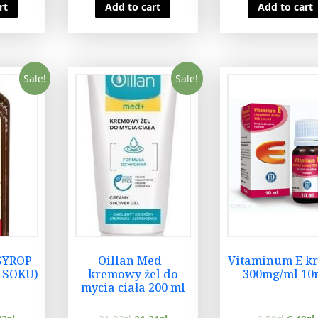
rt
Add to cart
Add to cart
Sale!
Sale!
SYROP
Oillan Med+
Vitaminum E kr
 SOKU)
kremowy żel do
300mg/ml 10
mycia ciała 200 ml