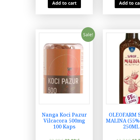
Add to cart
Add to ca
Sale!
Nanga Koci Pazur
OLEOFARM 
Vilcacora 500mg
MALINA (55%
100 Kaps
250ML