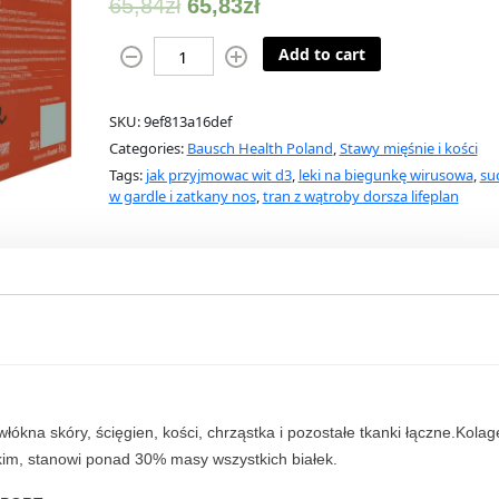
65,84
zł
65,83
zł
4
Add to cart
F
l
SKU:
9ef813a16def
e
Categories:
Bausch Health Poland
,
Stawy mięśnie i kości
x
Tags:
jak przyjmowac wit d3
,
leki na biegunkę wirusowa
,
su
S
w gardle i zatkany nos
,
tran z wątroby dorsza lifeplan
p
o
r
t
3
0
s
a
s
łókna skóry, ścięgien, kości, chrząstka i pozostałe tkanki łączne.Kola
z
kim, stanowi ponad 30% masy wszystkich białek.
q