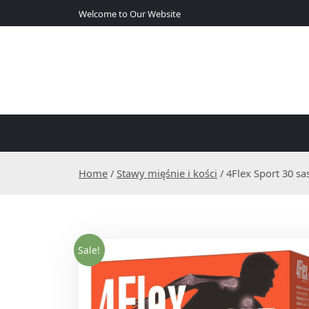
S
Welcome to Our Website
k
i
p
t
o
c
o
n
t
e
Home
/
Stawy mięśnie i kości
/ 4Flex Sport 30 sa
n
t
Sale!