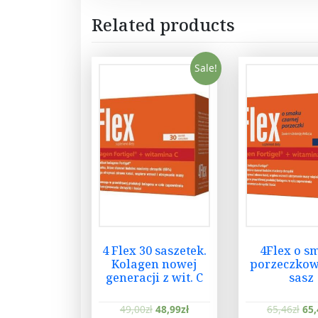
Related products
Sale!
4 Flex 30 saszetek.
4Flex o s
Kolagen nowej
porzeczko
generacji z wit. C
sasz
49,00
zł
48,99
zł
65,46
zł
65,