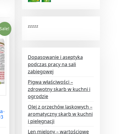
zzzzz
Sale!
Dopasowanie i aseptyka
podczas pracy na sali
zabiegowej
Pigwa właściwości –
zdrowotny skarb w kuchni i
ogrodzie
Olej z orzechów laskowych –
a-
aromatyczny skarb w kuchni
D3
i pielęgnacji
z
Len mielony – wartościowe