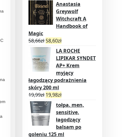
Anastasia
Greywolf
ma
Witchcraft A
Handbook of
Magic
58,66
zł
58,60
zł
 C
LA ROCHE
LIPIKAR SYNDET
AP+ Krem
myjący
łagodzący podrażnienia
ina
skóry 200 ml
19,99
zł
19,98
zł
iem
tołpa. men,
sensitive,
ia
łagodzący
balsam po
goleniu 125 ml