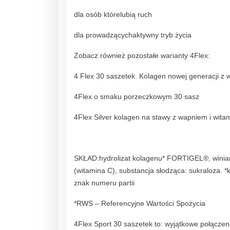
dla osób którelubią ruch
dla prowadzącychaktywny tryb życia
Zobacz również pozostałe warianty 4Flex:
4 Flex 30 saszetek. Kolagen nowej generacji z w
4Flex o smaku porzeczkowym 30 sasz
4Flex Silver kolagen na stawy z wapniem i wita
SKŁAD:hydrolizat kolagenu* FORTIGEL®, winian
(witamina C), substancja słodząca: sukraloza. 
znak numeru partii
*RWS – Referencyjne Wartości Spożycia
4Flex Sport 30 saszetek to: wyjątkowe połącze