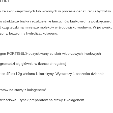
u
 SPORT
a
ze skór wieprzowych lub wołowych w procesie denaturacji i hydrolizy.
n
t
 strukturze białka i rozdzielenie łańcuchów białkowych z poskręcanyc
i
ad cząsteczki na mniejsze molekuły w środowisku wodnym. W jej wyniku
t
zony, bezwonny hydrolizat kolagenu.
y
olagen FORTIGEL® pozyskiwany ze skór wieprzowych i wołowych
gromadzi się głównie w tkance chrzęstnej
e 4Flex i 2g winianu L-karnityny. Wystarczy 1 saszetka dziennie!
.
aratów na stawy z kolagenem*
wartościowa, Rynek preparatów na stawy z kolagenem.