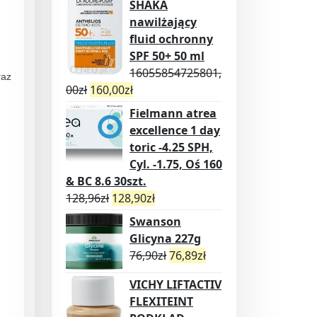
SHAKA
nawilżający
fluid ochronny
SPF 50+ 50 ml
16055854725801,
raz
00
zł
160,00
zł
Fielmann atrea
excellence 1 day
toric -4.25 SPH,
Cyl. -1.75, Oś 160
& BC 8.6 30szt.
128,96
zł
128,90
zł
Swanson
Glicyna 227g
76,90
zł
76,89
zł
VICHY LIFTACTIV
FLEXITEINT