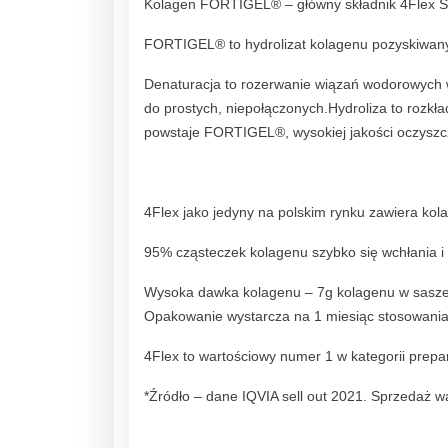
Kolagen FORTIGEL® – główny składnik 4Flex
FORTIGEL® to hydrolizat kolagenu pozyskiwany 
Denaturacja to rozerwanie wiązań wodorowych w
do prostych, niepołączonych.Hydroliza to rozkł
powstaje FORTIGEL®, wysokiej jakości oczyszc
4Flex jako jedyny na polskim rynku zawiera k
95% cząsteczek kolagenu szybko się wchłania i 
Wysoka dawka kolagenu – 7g kolagenu w saszetc
Opakowanie wystarcza na 1 miesiąc stosowania
4Flex to wartościowy numer 1 w kategorii prep
*Źródło – dane IQVIA sell out 2021. Sprzedaż 