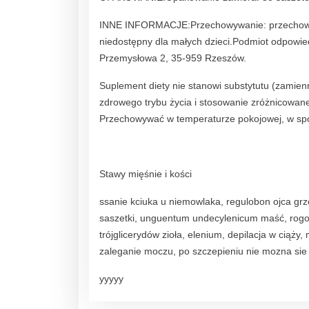
INNE INFORMACJE:Przechowywanie: przechowy
niedostępny dla małych dzieci.Podmiot odpowiedz
Przemysłowa 2, 35-959 Rzeszów.
Suplement diety nie stanowi substytutu (zamien
zdrowego trybu życia i stosowanie zróżnicowan
Przechowywać w temperaturze pokojowej, w spo
Stawy mięśnie i kości
ssanie kciuka u niemowlaka, regulobon ojca grzeg
saszetki, unguentum undecylenicum maść, rogo
trójglicerydów zioła, elenium, depilacja w ciąży
zaleganie moczu, po szczepieniu nie mozna sie
yyyyy