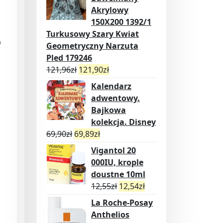
Akrylowy
150X200 1392/1
Turkusowy Szary Kwiat
h
Geometryczny Narzuta
Pled 179246
121,96
zł
121,90
zł
Kalendarz
adwentowy.
Bajkowa
kolekcja. Disney
69,90
zł
69,89
zł
Vigantol 20
000IU, krople
doustne 10ml
12,55
zł
12,54
zł
La Roche-Posay
Anthelios