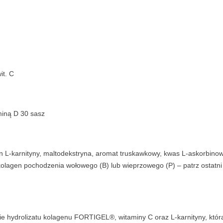
it. C
miną D 30 sasz
 L-karnityny, maltodekstryna, aromat truskawkowy, kwas L-askorbino
*kolagen pochodzenia wołowego (B) lub wieprzowego (P) – patrz ostatni
nie hydrolizatu kolagenu FORTIGEL®, witaminy C oraz L-karnityny, któr