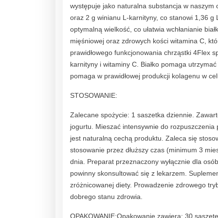
występuje jako naturalna substancja w naszym
oraz 2 g winianu L-karnityny, co stanowi 1,36 
optymalną wielkość, co ułatwia wchłanianie bi
mięśniowej oraz zdrowych kości witamina C, 
prawidłowego funkcjonowania chrząstki 4Flex s
karnityny i witaminy C. Białko pomaga utrzymać
pomaga w prawidłowej produkcji kolagenu w cel
STOSOWANIE:
Zalecane spożycie: 1 saszetka dziennie. Zawart
jogurtu. Mieszać intensywnie do rozpuszczenia 
jest naturalną cechą produktu. Zaleca się sto
stosowanie przez dłuższy czas (minimum 3 miesia
dnia. Preparat przeznaczony wyłącznie dla osób 
powinny skonsultować się z lekarzem. Suplemen
zróżnicowanej diety. Prowadzenie zdrowego tryb
dobrego stanu zdrowia.
OPAKOWANIE:Opakowanie zawiera: 30 saszete