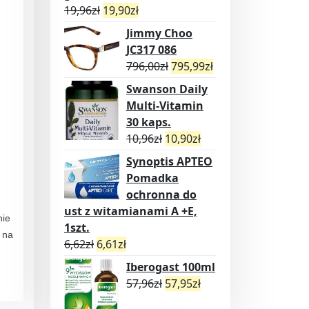
19,96
zł
19,90
zł
Jimmy Choo
JC317 086
796,00
zł
795,99
zł
Swanson Daily
Multi-Vitamin
30 kaps.
10,96
zł
10,90
zł
Synoptis APTEO
Pomadka
ochronna do
ust z witamianami A +E,
nie
1szt.
a na
6,62
zł
6,61
zł
Iberogast 100ml
57,96
zł
57,95
zł