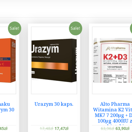
Sale!
Sale!
maku
Urazym 30 kaps.
Alto Pharma
wym 30
Witamina K2 Vit
MK7 7 200µg + 
100µg 4000IU 
prebiotykiem
45
zł
17,48
zł
17,47
zł
63,96
zł
63,90
zł
120kaps