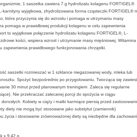
 organizmie; 1 saszetka zawiera 7 g hydrolizatu kolagenu FORTIGEL®
g L-karnityny wyjątkowa, zhydrolizowana forma cząsteczki FORTIGEL® 
ałko, które przyczynia się do wzrostu i pomaga w utrzymaniu masy
która pomaga w prawidłowej produkcji kolagenu w celu zapewnienia
port to wyjątkowe połączenie hydrolizatu kolagenu FORTIGEL®, L-
 zdrowe kości, wspiera wzrost i utrzymanie masy mięśniowej. Witamina
u zapewnienia prawidłowego funkcjonowania chrząstki.
ość saszetki rozmieszać w 1 szklance niegazowanej wody, mleka lub
proszku. Spożyć bezpośrednio po przygotowaniu. Tworząca się zawies
sowanie 30 minut przed planowanym treningiem. Zaleca się regularne
̨ce). Nie przekraczać zalecanej porcji do spożycia w ciągu
dorosłych. Kobiety w ciąży i matki karmiące piersią przed zastosowan
ty diety nie mogą być stosowane jako substytut (zamiennik)
u życia i stosowanie zrównoważonej diety są niezbędne dla zachowan
k x 9,42 g