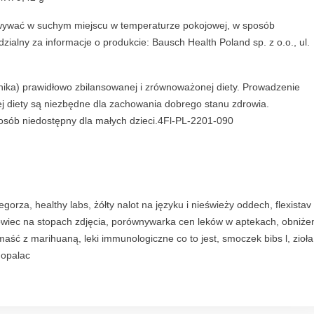
wać w suchym miejscu w temperaturze pokojowej, w sposób
ialny za informacje o produkcie: Bausch Health Poland sp. z o.o., ul.
nika) prawidłowo zbilansowanej i zrównoważonej diety. Prowadzenie
ej diety są niezbędne dla zachowania dobrego stanu zdrowia.
sób niedostępny dla małych dzieci.4Fl-PL-2201-090
orza, healthy labs, żółty nalot na języku i nieświeży oddech, flexistav
wiec na stopach zdjęcia, porównywarka cen leków w aptekach, obniże
, maść z marihuaną, leki immunologiczne co to jest, smoczek bibs l, zioł
 opalac