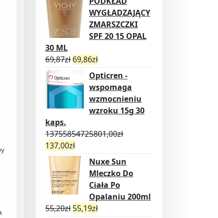
PODKŁAD
WYGŁADZAJĄCY
ZMARSZCZKI
SPF 20 15 OPAL
30 ML
69,87
zł
69,86
zł
Opticren -
wspomaga
wzmocnieniu
wzroku 15g 30
kaps.
13755854725801,00
zł
137,00
zł
wy
Nuxe Sun
Mleczko Do
Ciała Po
Opalaniu 200ml
55,20
zł
55,19
zł
a