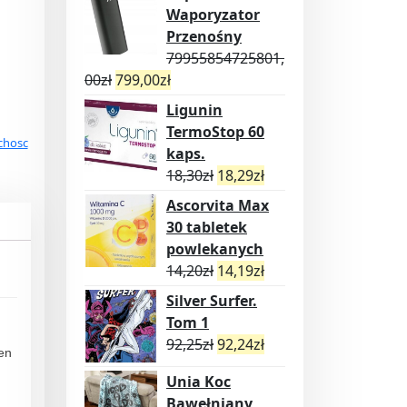
Waporyzator
Przenośny
79955854725801,
00
zł
799,00
zł
Ligunin
TermoStop 60
chosc
kaps.
18,30
zł
18,29
zł
Ascorvita Max
30 tabletek
powlekanych
14,20
zł
14,19
zł
Silver Surfer.
Tom 1
92,25
zł
92,24
zł
gen
Unia Koc
Bawełniany