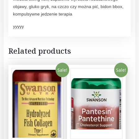
.
objawy, gluko gryk, na czczo czy można pić, bidon bbox,
q
kompulsywne jedzenie terapia
u
a
yyyyy
n
t
i
Related products
t
y
Sale!
Sale!