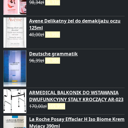
98,34
zł
98,33
zł
Avene Delikatny żel do demakijażu oczu
125ml
40,00
zł
39,99
zł
Deutsche grammatik
96,39
zł
96,38
zł
ARMEDICAL BALKONIK DO WSTAWANIA
DWUFUNKCYJNY STAŁY KROCZĄCY AR-023
170,00
zł
169,99
zł
La Roche Posay Effaclar H Iso Biome Krem
Myjący 390ml