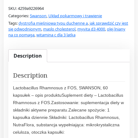
a
SKU:
4259a9226964
n
Categories:
Swanson
,
Układ pokarmowy i trawienie
s
Tags:
dystrofia mięśniowa typu duchenne a
,
jak sprawdzić czy jest
o
się odwodnionym
,
maslo cholesterol
,
myvita d3 4000
,
olej lniany
n
na co pomaga
,
witamina c dla 3 latka
L
a
c
Description
t
o
Description
b
a
Lactobacillus Rhamnosus z FOS, SWANSON, 60
c
kapsułek – opis produktuSuplement diety – Lactobacillus
i
Rhamnosus z FOS.Zastosowanie: suplementacja diety w
l
składniki aktywne preparatu.Zalecane spożycie: 1
l
kapsułka dziennie.Składniki: Lactobacillus Rhamnosus,
u
NutraFlora, substancja wypełniająca: mikrokrystaliczna
s
celuloza, otoczka kapsułki:
R