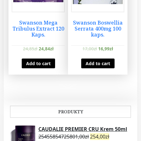
Swanson Mega
Swanson Boswellia
Tribulus Extract 120
Serrata 400mg 100
Kaps.
kaps.
24,85
zł
24,84
zł
17,00
zł
16,99
zł
Add to cart
Add to cart
PRODUKTY
CAUDALIE PREMIER CRU Krem 50ml
25455854725801,00
zł
254,00
zł