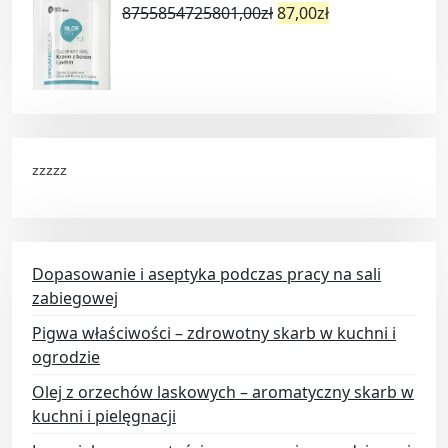
8755854725801,00
zł
87,00
zł
zzzzz
Dopasowanie i aseptyka podczas pracy na sali
zabiegowej
Pigwa właściwości – zdrowotny skarb w kuchni i
ogrodzie
Olej z orzechów laskowych – aromatyczny skarb w
kuchni i pielęgnacji