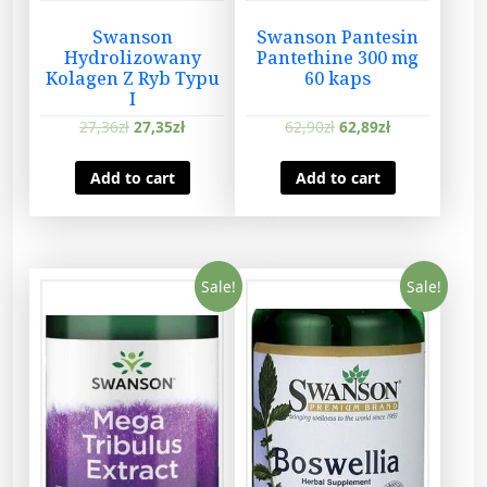
Swanson
Swanson Pantesin
Hydrolizowany
Pantethine 300 mg
Kolagen Z Ryb Typu
60 kaps
I
27,36
zł
27,35
zł
62,90
zł
62,89
zł
Add to cart
Add to cart
Sale!
Sale!