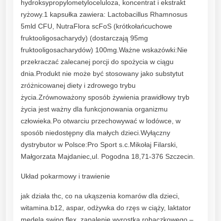
hydroksypropylometyloceluloza, koncentrat i ekstrakt
h
ryżowy.1 kapsułka zawiera: Lactobacillus Rhamnosus
a
5mld CFU, NutraFlora scFoS (krótkołańcuchowe
m
fruktooligosacharydy) (dostarczają 95mg
n
fruktooligosacharydów) 100mg.Ważne wskazówki:Nie
o
przekraczać zalecanej porcji do spożycia w ciągu
s
dnia.Produkt nie może być stosowany jako substytut
u
zróżnicowanej diety i zdrowego trybu
s
życia.Zrównoważony sposób żywienia prawidłowy tryb
z
życia jest ważny dla funkcjonowania organizmu
F
człowieka.Po otwarciu przechowywać w lodówce, w
O
sposób niedostępny dla małych dzieci.Wyłączny
S
dystrybutor w Polsce:Pro Sport s.c.Mikołaj Filarski,
6
Małgorzata Majdaniec,ul. Pogodna 18,71-376 Szczecin.
0
k
Układ pokarmowy i trawienie
a
jak działa thc, co na ukąszenia komarów dla dzieci,
p
witamina.b12, aspar, odżywka do rzęs w ciąży, laktator
s
medela swing flex, zapalenie wyrostka robaczkowego –