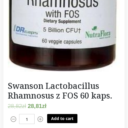
Swanson Lactobacillus
Rhamnosus z FOS 60 kaps.
28,82
zł
28,81
zł
S
Add to cart
w