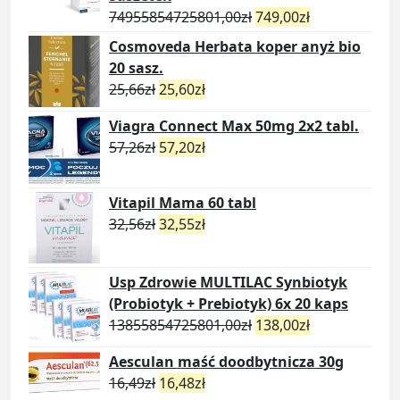
74955854725801,00
zł
749,00
zł
Cosmoveda Herbata koper anyż bio
20 sasz.
25,66
zł
25,60
zł
Viagra Connect Max 50mg 2x2 tabl.
57,26
zł
57,20
zł
Vitapil Mama 60 tabl
32,56
zł
32,55
zł
Usp Zdrowie MULTILAC Synbiotyk
(Probiotyk + Prebiotyk) 6x 20 kaps
13855854725801,00
zł
138,00
zł
Aesculan maść doodbytnicza 30g
16,49
zł
16,48
zł