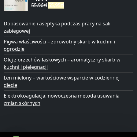
55,96
zł
55,95
zł
Dopasowanie i aseptyka podczas pracy na sali
zabiegowej
Pigwa właściwości – zdrowotny skarb w kuchni i
ogrodzie
Olej z orzechów laskowych – aromatyczny skarb w
kuchni i pielęgnacji
Len mielony – wartościowe wsparcie w codziennej
diecie
Elektrokoagulacja: nowoczesna metoda usuwania
zmian skórnych