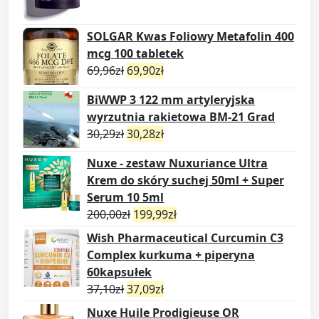
SOLGAR Kwas Foliowy Metafolin 400
mcg 100 tabletek
69,96
zł
69,90
zł
BiWWP 3 122 mm artyleryjska
wyrzutnia rakietowa BM-21 Grad
30,29
zł
30,28
zł
Nuxe - zestaw Nuxuriance Ultra
Krem do skóry suchej 50ml + Super
Serum 10 5ml
200,00
zł
199,99
zł
Wish Pharmaceutical Curcumin C3
Complex kurkuma + piperyna
60kapsułek
37,10
zł
37,09
zł
Nuxe Huile Prodigieuse OR