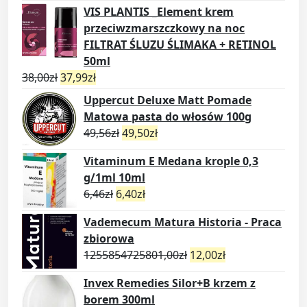
VIS PLANTIS _Element krem
przeciwzmarszczkowy na noc
FILTRAT ŚLUZU ŚLIMAKA + RETINOL
50ml
38,00
zł
37,99
zł
Uppercut Deluxe Matt Pomade
Matowa pasta do włosów 100g
49,56
zł
49,50
zł
Vitaminum E Medana krople 0,3
g/1ml 10ml
6,46
zł
6,40
zł
Vademecum Matura Historia - Praca
zbiorowa
1255854725801,00
zł
12,00
zł
Invex Remedies Silor+B krzem z
borem 300ml