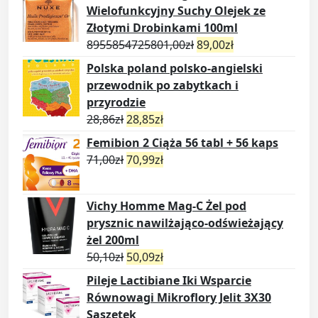
Wielofunkcyjny Suchy Olejek ze
Złotymi Drobinkami 100ml
8955854725801,00
zł
89,00
zł
Polska poland polsko-angielski
przewodnik po zabytkach i
przyrodzie
28,86
zł
28,85
zł
Femibion 2 Ciąża 56 tabl + 56 kaps
71,00
zł
70,99
zł
Vichy Homme Mag-C Żel pod
prysznic nawilżająco-odświeżający
żel 200ml
50,10
zł
50,09
zł
Pileje Lactibiane Iki Wsparcie
Równowagi Mikroflory Jelit 3X30
Saszetek