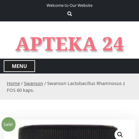
S
Welcome to Our Website
k
i
p
t
APTEKA 24
o
c
o
n
MENU
t
e
Home
/
Swanson
/ Swanson Lactobacillus Rhamnosus z
n
FOS 60 kaps.
t
Sale!