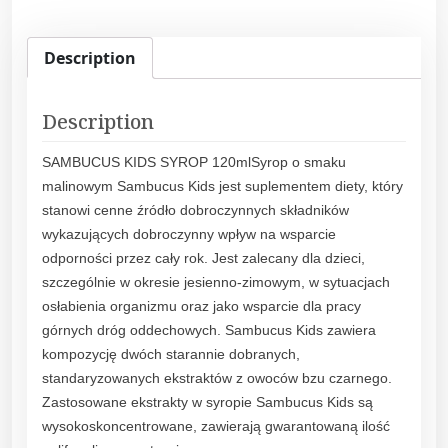
u
s
f
Description
o
r
Description
K
i
SAMBUCUS KIDS SYROP 120mlSyrop o smaku
d
malinowym Sambucus Kids jest suplementem diety, który
s
stanowi cenne źródło dobroczynnych składników
s
wykazujących dobroczynny wpływ na wsparcie
y
odporności przez cały rok. Jest zalecany dla dzieci,
r
szczególnie w okresie jesienno-zimowym, w sytuacjach
o
osłabienia organizmu oraz jako wsparcie dla pracy
p
górnych dróg oddechowych. Sambucus Kids zawiera
1
kompozycję dwóch starannie dobranych,
2
standaryzowanych ekstraktów z owoców bzu czarnego.
0
Zastosowane ekstrakty w syropie Sambucus Kids są
m
wysokoskoncentrowane, zawierają gwarantowaną ilość
l