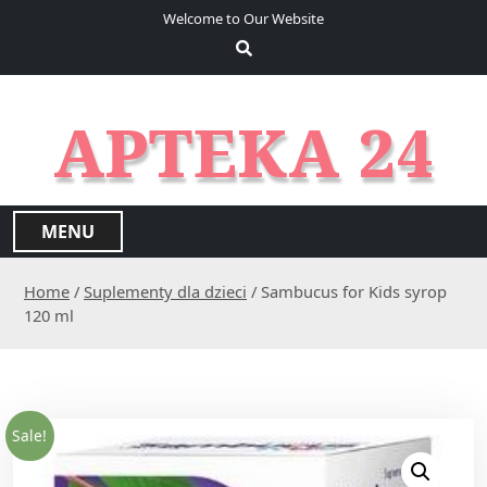
S
Welcome to Our Website
k
i
p
t
APTEKA 24
o
c
o
n
MENU
t
e
Home
/
Suplementy dla dzieci
/ Sambucus for Kids syrop
n
120 ml
t
Sale!