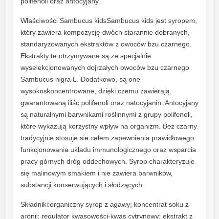
polifenoli oraz antocyjany.
q
u
Właściwości Sambucus kidsSambucus kids jest syropem,
a
który zawiera kompozycję dwóch starannie dobranych,
n
standaryzowanych ekstraktów z owoców bzu czarnego.
t
Ekstrakty te otrzymywane są ze specjalnie
i
wyselekcjonowanych dojrzałych owoców bzu czarnego
t
Sambucus nigra L. Dodatkowo, są one
y
wysokoskoncentrowane, dzięki czemu zawierają
gwarantowaną iliść polifenoli oraz natocyjanin. Antocyjany
są naturalnymi barwnikami roślinnymi z grupy polifenoli,
które wykazują korzystny wpływ na organizm. Bez czarny
tradycyjnie stosuje sie celem zapewnienia prawidłowego
funkcjonowania układu immunologicznego oraz wsparcia
pracy górnych dróg oddechowych. Syrop charakteryzuje
się malinowym smakiem i nie zawiera barwników,
substancji konserwujących i słodzących.
Składniki:organiczny syrop z agawy; koncentrat soku z
aronii; regulator kwasowości-kwas cytrynowy; ekstrakt z