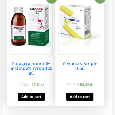
Zatogrip Junior 6+
Vivomixx Krople
malinowy syrop 120
10ml
ml
17,62
zł
17,61
zł
54,00
zł
53,99
zł
Add to cart
Add to cart