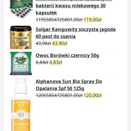
bakterii kwasu mlekowego 30
kapsułek
11955854725801,00
zł
119,00
zł
Solgar Kanguwity soczysta jagoda
60 past do ssania
43,96
zł
43,90
zł
Owoc Borówki czernicy 50g
6,84
zł
6,83
zł
Alphanova Sun Bio Spray Do
Opalania Spf 50 125g
12055854725801,00
zł
120,00
zł