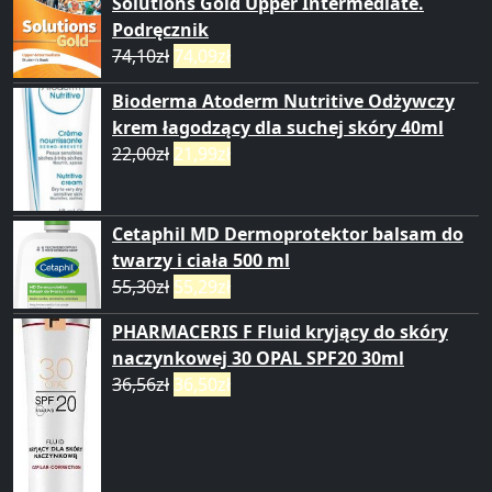
Solutions Gold Upper Intermediate.
Podręcznik
74,10
zł
74,09
zł
Bioderma Atoderm Nutritive Odżywczy
krem łagodzący dla suchej skóry 40ml
22,00
zł
21,99
zł
Cetaphil MD Dermoprotektor balsam do
twarzy i ciała 500 ml
55,30
zł
55,29
zł
PHARMACERIS F Fluid kryjący do skóry
naczynkowej 30 OPAL SPF20 30ml
36,56
zł
36,50
zł