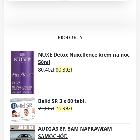
PRODUKTY
NUXE Detox Nuxellence krem na noc
50ml
80,40
zł
80,39
zł
Belid SR 3 x 60 tabl.
77,00
zł
76,99
zł
AUDI A3 8P. SAM NAPRAWIAM
SAMOCHÓD