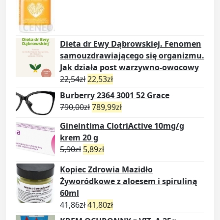
Dieta dr Ewy Dąbrowskiej. Fenomen
samouzdrawiającego się organizmu.
Jak działa post warzywno-owocowy
22,54
zł
22,53
zł
Burberry 2364 3001 52 Grace
790,00
zł
789,99
zł
Gineintima ClotriActive 10mg/g
krem 20 g
5,90
zł
5,89
zł
Kopiec Zdrowia Mazidło
Żyworódkowe z aloesem i spiruliną
60ml
41,86
zł
41,80
zł