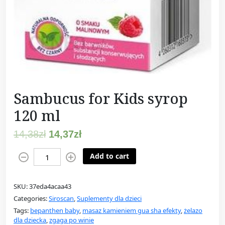
Sambucus for Kids syrop
120 ml
14,38
zł
14,37
zł
S
Add to cart
a
m
SKU:
37eda4acaa43
b
Categories:
Siroscan
,
Suplementy dla dzieci
u
Tags:
bepanthen baby
,
masaz kamieniem gua sha efekty
,
żelazo
c
dla dziecka
,
zgaga po winie