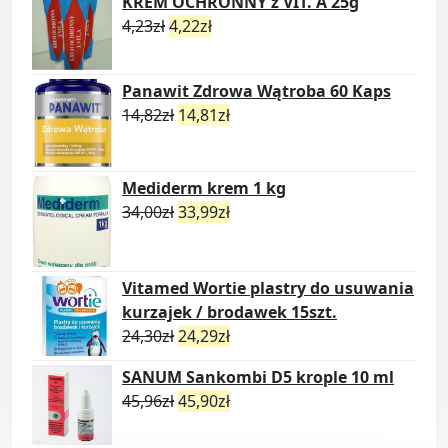
KREM OCHRONNY z VIT. A 25g
4,23
zł
4,22
zł
Panawit Zdrowa Wątroba 60 Kaps
14,82
zł
14,81
zł
Mediderm krem 1 kg
34,00
zł
33,99
zł
Vitamed Wortie plastry do usuwania
kurzajek / brodawek 15szt.
24,30
zł
24,29
zł
SANUM Sankombi D5 krople 10 ml
45,96
zł
45,90
zł