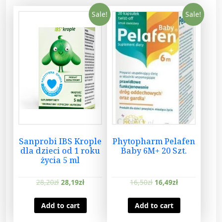
Sale!
Sale!
Sanprobi IBS Krople
Phytopharm Pelafen
dla dzieci od 1 roku
Baby 6M+ 20 Szt.
życia 5 ml
28,20
zł
28,19
zł
16,50
zł
16,49
zł
Add to cart
Add to cart