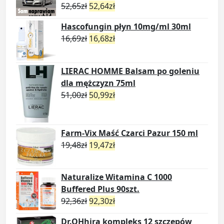
52,65
zł
52,64
zł
Hascofungin płyn 10mg/ml 30ml
16,69
zł
16,68
zł
LIERAC HOMME Balsam po goleniu
dla mężczyzn 75ml
51,00
zł
50,99
zł
Farm-Vix Maść Czarci Pazur 150 ml
19,48
zł
19,47
zł
Naturalize Witamina C 1000
Buffered Plus 90szt.
92,36
zł
92,30
zł
Dr.OHhira kompleks 12 szczepów