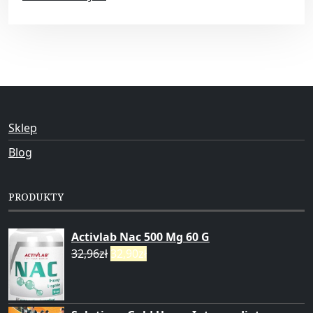
Sklep
Blog
PRODUKTY
Activlab Nac 500 Mg 60 G
32,96
zł
32,90
zł