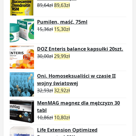
89,64
zł
89,63
zł
Pumilen, maść, 75ml
15,36
zł
15,30
zł
DOZ Enteris balance kapsułki 20szt.
30,00
zł
29,99
zł
Oni. Homoseksualiści w czasie II
wojny światowej
32,93
zł
32,92
zł
MenMAG magnez dla mężczyzn 30
tabl
10,86
zł
10,80
zł
Life Extension Optimized