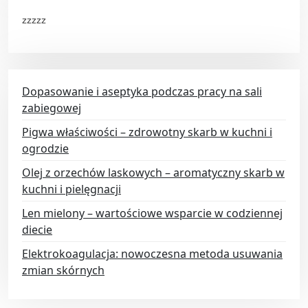
zzzzz
Dopasowanie i aseptyka podczas pracy na sali
zabiegowej
Pigwa właściwości – zdrowotny skarb w kuchni i
ogrodzie
Olej z orzechów laskowych – aromatyczny skarb w
kuchni i pielęgnacji
Len mielony – wartościowe wsparcie w codziennej
diecie
Elektrokoagulacja: nowoczesna metoda usuwania
zmian skórnych