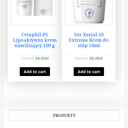
t
l
a
j
ą
Cetaphil PS
Svr Xerial 50
c
Lipoaktywny krem
Extreme Krem do
y
nawilżający 100 g
stóp 50ml
5
0
34,94
zł
34,93
zł
38,50
zł
38,49
zł
m
l
Add to cart
Add to cart
+
S
e
r
u
m
PRODUKTY
l
i