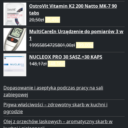
OstroVit Vitamin K2 200 Natto MK-7 90
tabs
20,50
zł
20,49
zł
MultiCareIn Urządzenie do pomiarów 3 w
1
19955854725801,00
zł
199,00
zł
NUCLEOX PRO 30 SASZ.+30 KAPS
148,17
zł
148,16
zł
Dopasowanie i aseptyka podczas pracy na sali
zabiegowej
Pigwa właściwości – zdrowotny skarb w kuchni i
ogrodzie
Olej z orzechów laskowych – aromatyczny skarb w