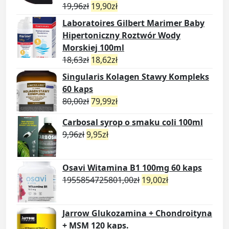
19,96
zł
19,90
zł
Laboratoires Gilbert Marimer Baby
Hipertoniczny Roztwór Wody
Morskiej 100ml
18,63
zł
18,62
zł
Singularis Kolagen Stawy Kompleks
60 kaps
80,00
zł
79,99
zł
Carbosal syrop o smaku coli 100ml
9,96
zł
9,95
zł
Osavi Witamina B1 100mg 60 kaps
1955854725801,00
zł
19,00
zł
Jarrow Glukozamina + Chondroityna
+ MSM 120 kaps.