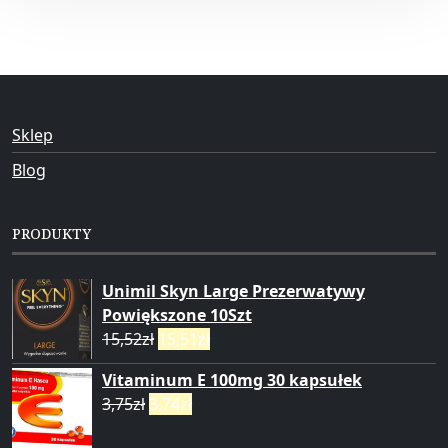
Sklep
Blog
PRODUKTY
Unimil Skyn Large Prezerwatywy
Powiększone 10Szt
15,52
zł
15,51
zł
Vitaminum E 100mg 30 kapsułek
3,75
zł
3,74
zł