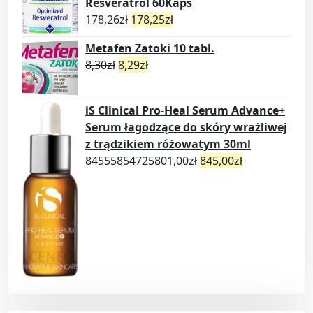
Resveratrol 60Kaps
178,26
zł
178,25
zł
Metafen Zatoki 10 tabl.
8,30
zł
8,29
zł
iS Clinical Pro-Heal Serum Advance+
Serum łagodzące do skóry wrażliwej
z trądzikiem różowatym 30ml
84555854725801,00
zł
845,00
zł