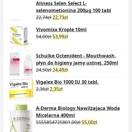
Aliness Selen Select L-
p
selenometionina 200µg 100 tabl
o
22,74
zł
22,73
zł
s
o
Vivomixx Krople 10ml
m
54,00
zł
53,99
zł
o
w
e
Schulke Octenident - Mouthwash,
3
płyn do higieny jamy ustnej, 250ml
0
24,50
zł
24,49
zł
m
Vigalex Bio 1000 IU 30 tabl.
l
2,36
zł
2,35
zł
q
u
a
A-Derma Biology Nawilżająca Woda
n
Micelarna 400ml
t
5555854725801,00
zł
55,00
zł
i