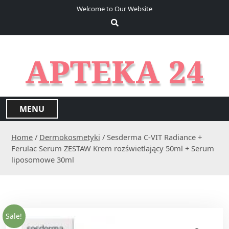
S
Welcome to Our Website
k
i
p
t
APTEKA 24
o
c
o
n
MENU
t
e
Home
/
Dermokosmetyki
/ Sesderma C-VIT Radiance +
n
Ferulac Serum ZESTAW Krem rozświetlający 50ml + Serum
t
liposomowe 30ml
Sale!