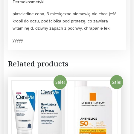
Dermokosmetyki
a
d
piascledine cena, 3 miesięczne niemowlę nie chce jeść,
i
kropli do oczu, podściółka pod protezę, co zawiera
a
witaminę d, dziwny zapach z pochwy, chrapanie leki
n
yyyyy
c
e
+
Related products
F
e
r
Sale!
Sale!
u
l
a
c
S
e
r