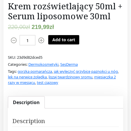
Krem rozświetlający 50ml +
Serum liposomowe 30ml
220,00
zł
219,99
zł
S
Add to cart
e
s
SKU:
23d9d82dced5
d
Categories:
Dermokosmetyki
,
SesDerma
e
Tags:
gorzka pomarańcza
,
jak wyleczyć grzybicę paznokci u nóg
,
r
lek na nerwice żołądka
,
liszaj twardzinowy sromu
,
miesiączka 2
m
razy w miesiącu
,
test ciązowy
a
C
-
Description
V
I
Description
T
R