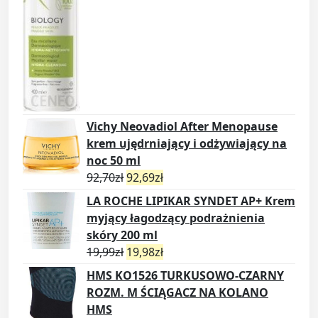
t
y
Vichy Neovadiol After Menopause
krem ujędrniający i odżywiający na
noc 50 ml
92,70
zł
92,69
zł
LA ROCHE LIPIKAR SYNDET AP+ Krem
myjący łagodzący podrażnienia
skóry 200 ml
19,99
zł
19,98
zł
HMS KO1526 TURKUSOWO-CZARNY
ROZM. M ŚCIĄGACZ NA KOLANO
HMS