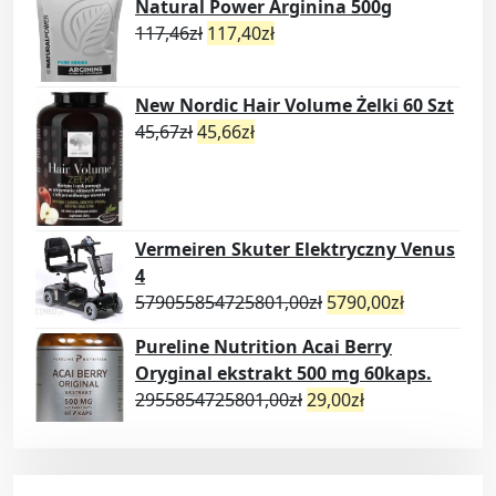
Natural Power Arginina 500g
117,46
zł
117,40
zł
New Nordic Hair Volume Żelki 60 Szt
45,67
zł
45,66
zł
Vermeiren Skuter Elektryczny Venus
4
579055854725801,00
zł
5790,00
zł
Pureline Nutrition Acai Berry
Oryginal ekstrakt 500 mg 60kaps.
2955854725801,00
zł
29,00
zł