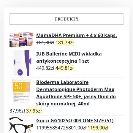
PRODUKTY
MamaDHA Premium + 4 x 60 kaps.
181,80
zł
181,79
zł
IUB Ballerine MIDI wkładka
antykoncepcyjna 1 szt
449,82
zł
449,81
zł
Bioderma Laboratoire
Dermatologique Photoderm Max
Aquafluide SPF 50+, jasny fluid do
skóry normalnej, 40ml
37,96
zł
37,95
zł
Gucci GG1025O 003 ONE SIZE (51)
119955854725801,00
zł
1199,00
zł