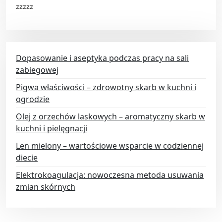
zzzzz
Dopasowanie i aseptyka podczas pracy na sali
zabiegowej
Pigwa właściwości – zdrowotny skarb w kuchni i
ogrodzie
Olej z orzechów laskowych – aromatyczny skarb w
kuchni i pielęgnacji
Len mielony – wartościowe wsparcie w codziennej
diecie
Elektrokoagulacja: nowoczesna metoda usuwania
zmian skórnych