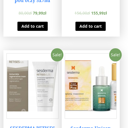
pod oczy 5x7ml
80,00
zł
79,99
zł
156,00
zł
155,99
zł
Add to cart
Add to cart
Sale!
Sale!