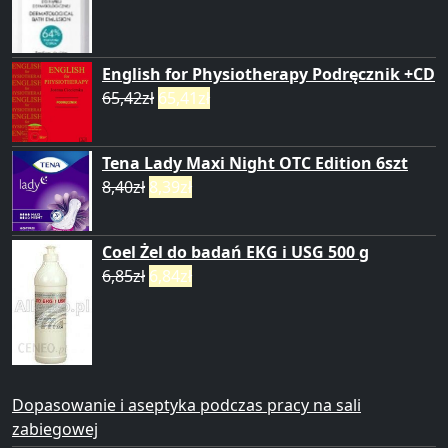
English for Physiotherapy Podręcznik +CD
65,42
zł
65,41
zł
Tena Lady Maxi Night OTC Edition 6szt
8,40
zł
8,39
zł
Coel Żel do badań EKG i USG 500 g
6,85
zł
6,84
zł
Dopasowanie i aseptyka podczas pracy na sali
zabiegowej