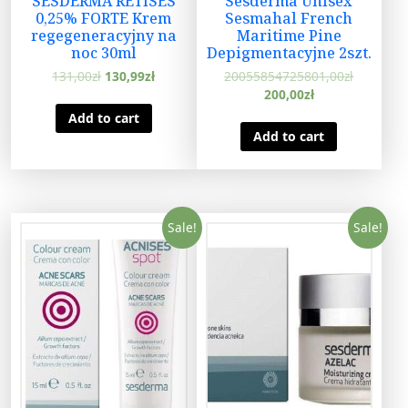
SESDERMA RETISES
Sesderma Unisex
0,25% FORTE Krem
Sesmahal French
regegeneracyjny na
Maritime Pine
noc 30ml
Depigmentacyjne 2szt.
131,00
zł
130,99
zł
20055854725801,00
zł
200,00
zł
Add to cart
Add to cart
Sale!
Sale!