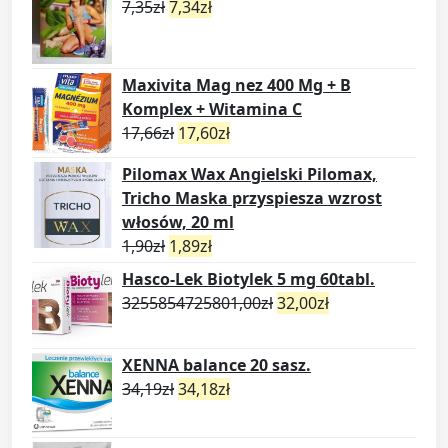
7,35
zł
7,34
zł
Maxivita Mag nez 400 Mg + B
Komplex + Witamina C
17,66
zł
17,60
zł
Pilomax Wax Angielski Pilomax,
Tricho Maska przyspiesza wzrost
włosów, 20 ml
1,90
zł
1,89
zł
Hasco-Lek Biotylek 5 mg 60tabl.
3255854725801,00
zł
32,00
zł
XENNA balance 20 sasz.
34,19
zł
34,18
zł