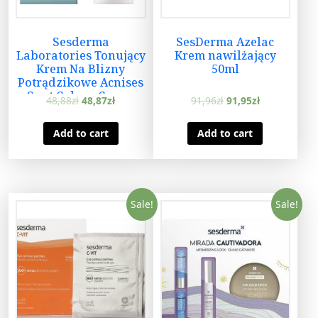
Sesderma
SesDerma Azelac
Laboratories Tonujący
Krem nawilżający
Krem Na Blizny
50ml
Potrądzikowe Acnises
Spot Colour Cream
48,88
zł
48,87
zł
91,96
zł
91,95
zł
15ml
Add to cart
Add to cart
Sale!
Sale!