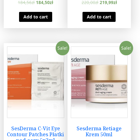
Serum liposomowe
184,56
zł
184,50
zł
220,00
zł
219,99
zł
30ml
Add to cart
Add to cart
Sale!
Sale!
SesDerma C-Vit Eye
Sesderma Retiage
Contour Patches Płatki
Krem 50ml