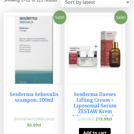
Sale!
Sale!
Sesderma Sebovalis
Sesderma Daeses
szampon, 200ml
Lifting Cream +
Liposomal Serum
ZESTAW Krem
liftingujący 50ml +
8055854725801,00
zł
220,00
zł
219,99
zł
erum liposomowe
80,00
zł
liftingujące 30ml
Add to cart