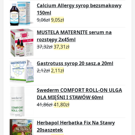
Calcium Allergy syrop bezsmakowy
150ml
9,06
zł
9,05
zł
MUSTELA MATERNITE serum na
rozstępy 2x45ml
37,32
zł
37,31
zł
Gastrotuss syrop 20 sasz.a 20ml
2,12
zł
2,11
zł
Swederm COMFORT ROLL-ON ULGA
DLA MIĘŚNI I STAWÓW 60ml
41,86
zł
41,80
zł
Herbapol Herbatka Fix Na Stawy
20saszetek