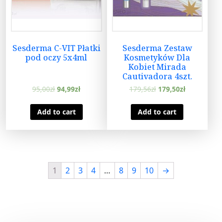
Sesderma C-VIT Płatki
Sesderma Zestaw
pod oczy 5x4ml
Kosmetyków Dla
Kobiet Mirada
Cautivadora 4szt.
95,00
zł
94,99
zł
179,56
zł
179,50
zł
Add to cart
Add to cart
1
2
3
4
…
8
9
10
→