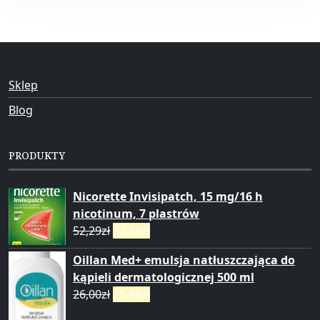
Sklep
Blog
PRODUKTY
Nicorette Invisipatch, 15 mg/16 h
nicotinum, 7 plastrów
52,29
zł
52,28
zł
Oillan Med+ emulsja natłuszczająca do
kąpieli dermatologicznej 500 ml
26,00
zł
25,99
zł