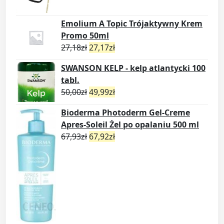
Emolium A Topic Trójaktywny Krem
Promo 50ml
27,18
zł
27,17
zł
SWANSON KELP - kelp atlantycki 100
tabl.
50,00
zł
49,99
zł
Bioderma Photoderm Gel-Creme
Apres-Soleil Żel po opalaniu 500 ml
67,93
zł
67,92
zł