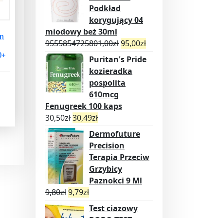
Podkład
korygujący 04
miodowy beż 30ml
in
9555854725801,00
zł
95,00
zł
0+
Puritan's Pride
kozieradka
pospolita
610mcg
Fenugreek 100 kaps
30,50
zł
30,49
zł
Dermofuture
Precision
Terapia Przeciw
Grzybicy
Paznokci 9 Ml
9,80
zł
9,79
zł
Test ciazowy