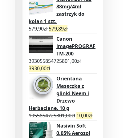
88mg/4ml
zastrzyk do
kolan 1 szt.
579,90
zł
579,89
zł
Canon
imagePROGRAF
TM-200
393055854725801,00
zł
3930,00
zł
Orientana
Maseczka z
glinki Neem i
Drzewo
Herbaciane. 10 g
1055854725801,00
zł
10,00
zł
Nasivin Soft
0.05% Aerozol