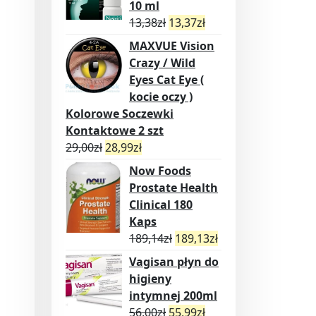
10 ml
13,38
zł
13,37
zł
MAXVUE Vision
Crazy / Wild
Eyes Cat Eye (
kocie oczy )
Kolorowe Soczewki
Kontaktowe 2 szt
29,00
zł
28,99
zł
Now Foods
Prostate Health
Clinical 180
Kaps
189,14
zł
189,13
zł
Vagisan płyn do
higieny
intymnej 200ml
56,00
zł
55,99
zł