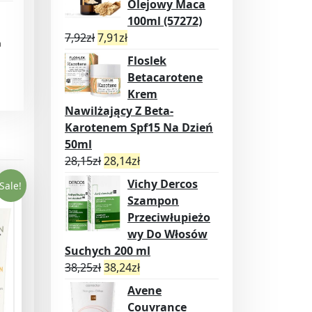
Olejowy Maca
100ml (57272)
7,92
zł
7,91
zł
n
Floslek
Betacarotene
Krem
Nawilżający Z Beta-
Karotenem Spf15 Na Dzień
50ml
28,15
zł
28,14
zł
Vichy Dercos
Sale!
Szampon
Przeciwłupieżo
wy Do Włosów
Suchych 200 ml
38,25
zł
38,24
zł
Avene
Couvrance