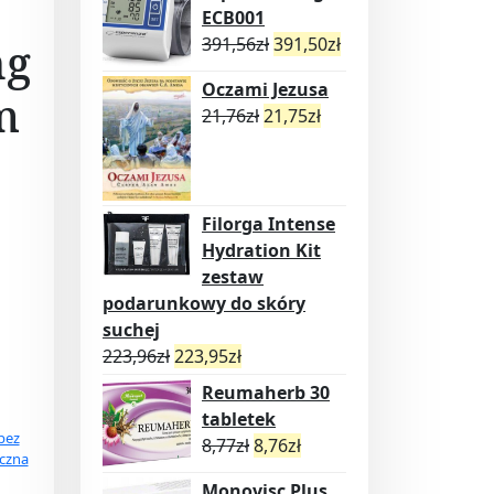
ECB001
ng
391,56
zł
391,50
zł
Oczami Jezusa
m
21,76
zł
21,75
zł
Filorga Intense
Hydration Kit
zestaw
podarunkowy do skóry
suchej
223,96
zł
223,95
zł
Reumaherb 30
tabletek
bez
8,77
zł
8,76
zł
iczna
Monovisc Plus