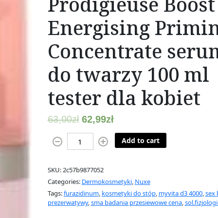
Prodigieuse Boost
Energising Primi
Concentrate seru
do twarzy 100 ml
tester dla kobiet
63,00
zł
62,99
zł
N
Add to cart
U
X
SKU:
2c57b9877052
E
Categories:
Dermokosmetyki
,
Nuxe
C
Tags:
furazidinum
,
kosmetyki do stóp
,
myvita d3 4000
,
sex 
r
prezerwatywy
,
sma badania przesiewowe cena
,
sol.fizjolog
è