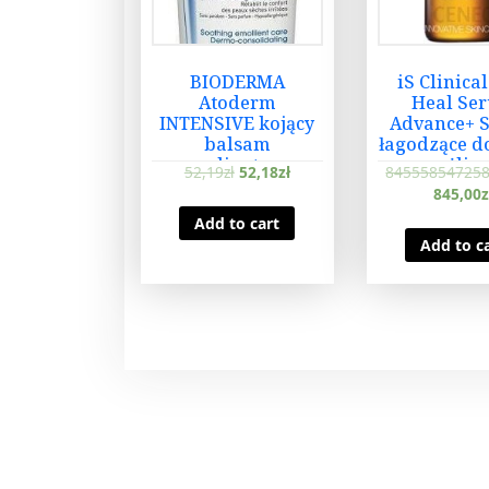
BIODERMA
iS Clinical
Atoderm
Heal Se
INTENSIVE kojący
Advance+ 
balsam
łagodzące d
emolientowy
wrażliwe
52,19
zł
52,18
zł
845558547258
500ml
trądzik
845,00
z
różowatym
Add to cart
Add to c