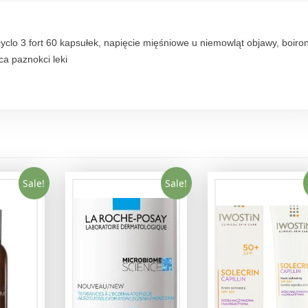
r
z
y
cyclo 3 fort 60 kapsułek, napięcie mięśniowe u niemowląt objawy, boiro
1
ica paznokci leki
0
0
m
l
t
e
s
Sale!
Sale!
t
e
r
d
l
a
k
o