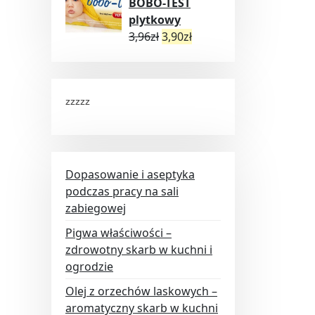
BOBO-TEST
plytkowy
3,96
zł
3,90
zł
zzzzz
Dopasowanie i aseptyka
podczas pracy na sali
zabiegowej
Pigwa właściwości –
zdrowotny skarb w kuchni i
ogrodzie
Olej z orzechów laskowych –
aromatyczny skarb w kuchni