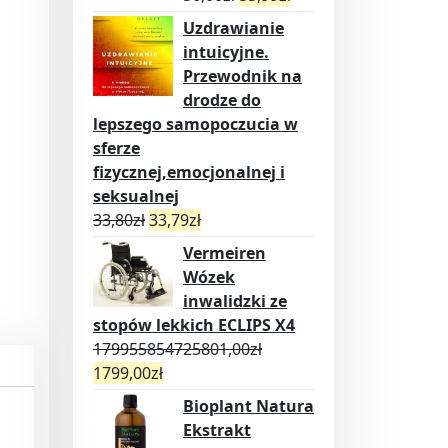
Uzdrawianie
intuicyjne.
Przewodnik na
drodze do
lepszego samopoczucia w
sferze
fizycznej,emocjonalnej i
seksualnej
33,80
zł
33,79
zł
Vermeiren
Wózek
inwalidzki ze
stopów lekkich ECLIPS X4
179955854725801,00
zł
1799,00
zł
Bioplant Natura
Ekstrakt