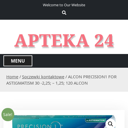
S
Welcome to Our Website
k
i
p
t
APTEKA 24
o
c
o
n
MENU
t
e
Home
/
Soczewki kontaktowe
/ ALCON PRECISION1 FOR
n
ASTIGMATISM 30 -2,25; – 1,25; 120 ALCON
t
Sale!