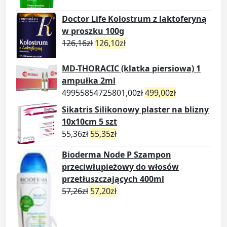
Doctor Life Kolostrum z laktoferyną
w proszku 100g
126,16
zł
126,10
zł
MD-THORACIC (klatka piersiowa) 1
ampułka 2ml
49955854725801,00
zł
499,00
zł
Sikatris Silikonowy plaster na blizny
10x10cm 5 szt
55,36
zł
55,35
zł
Bioderma Node P Szampon
przeciwłupieżowy do włosów
przetłuszczających 400ml
57,26
zł
57,20
zł