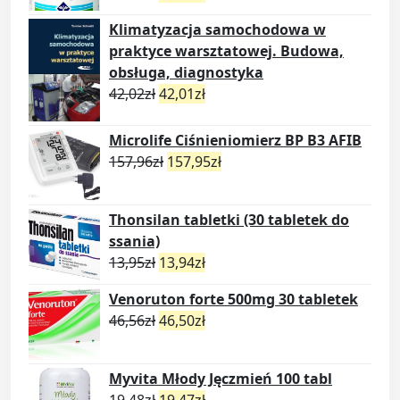
Klimatyzacja samochodowa w
praktyce warsztatowej. Budowa,
obsługa, diagnostyka
42,02
zł
42,01
zł
Microlife Ciśnieniomierz BP B3 AFIB
157,96
zł
157,95
zł
Thonsilan tabletki (30 tabletek do
ssania)
13,95
zł
13,94
zł
Venoruton forte 500mg 30 tabletek
46,56
zł
46,50
zł
Myvita Młody Jęczmień 100 tabl