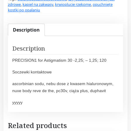
P
zdrowe
,
kąpiel na zakwasy
,
krwioplucie rzekome
,
opuchnięte
R
kostki po opalaniu
E
C
I
Description
S
I
Description
O
N
PRECISION1 for Astigmatism 30 -2,25; – 1,25; 120
1
F
Soczewki kontaktowe
O
ascorbinian sodu, nebu dose z kwasem hialuronowym,
R
nuxe body reve de the, pc30v, ciąża plus, duphavit
A
S
yyyyy
T
I
G
Related products
M