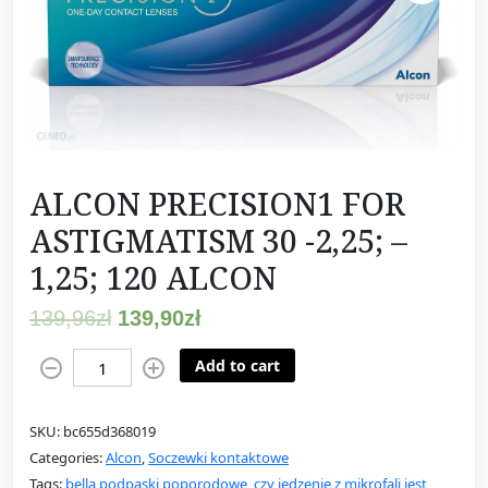
ALCON PRECISION1 FOR
ASTIGMATISM 30 -2,25; –
1,25; 120 ALCON
139,96
zł
139,90
zł
A
Add to cart
L
C
SKU:
bc655d368019
O
Categories:
Alcon
,
Soczewki kontaktowe
N
Tags:
bella podpaski poporodowe
,
czy jedzenie z mikrofali jest