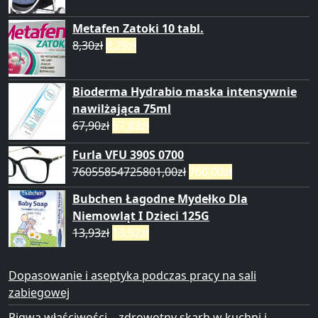
Metafen Zatoki 10 tabl.
8,30
zł
8,29
zł
Bioderma Hydrabio maska intensywnie
nawilżająca 75ml
67,90
zł
67,89
zł
Furla VFU 390S 0700
76055854725801,00
zł
760,00
zł
Bubchen Łagodne Mydełko Dla
Niemowląt I Dzieci 125G
13,93
zł
13,92
zł
Dopasowanie i aseptyka podczas pracy na sali
zabiegowej
Pigwa właściwości – zdrowotny skarb w kuchni i