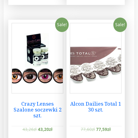
1
2
0
Sale!
Sale!
A
L
C
O
N
q
u
a
n
t
i
Crazy Lenses
Alcon Dailies Total 1
t
Szalone soczewki 2
30 szt.
szt.
y
43,26
zł
43,20
zł
77,60
zł
77,59
zł