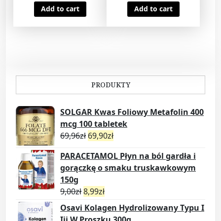
Add to cart
Add to cart
PRODUKTY
SOLGAR Kwas Foliowy Metafolin 400
mcg 100 tabletek
69,96
zł
69,90
zł
PARACETAMOL Płyn na ból gardła i
gorączkę o smaku truskawkowym
150g
9,00
zł
8,99
zł
Osavi Kolagen Hydrolizowany Typu I
Iii W Proszku 300g