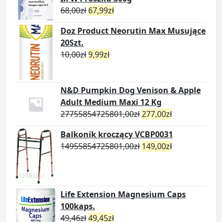
68,00
zł
67,99
zł
Doz Product Neorutin Max Musujące
20Szt.
10,00
zł
9,99
zł
N&D Pumpkin Dog Venison & Apple
Adult Medium Maxi 12 Kg
27755854725801,00
zł
277,00
zł
Balkonik kroczący VCBP0031
14955854725801,00
zł
149,00
zł
Life Extension Magnesium Caps
100kaps.
49,46
zł
49,45
zł