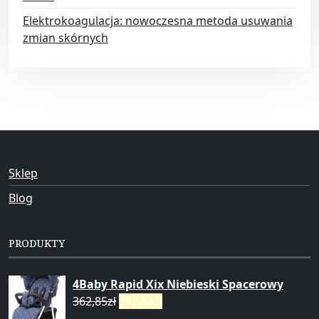
Elektrokoagulacja: nowoczesna metoda usuwania
zmian skórnych
Sklep
Blog
PRODUKTY
4Baby Rapid Xix Niebieski Spacerowy
362,85
zł
362,84
zł