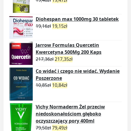
19,48
zł
19,47
zł
Diohespan max 1000mg 30 tabletek
19,16
zł
19,15
zł
Jarrow Formulas Quercetin
Kwercetyna 500Mg 200 Kaps
217,36
zł
217,35
zł
Co widać i czego nie widać. Wydanie
Poszerzone
10,85
zł
10,84
zł
Vichy Normaderm Żel przeciw
niedoskonałościom głęboko
oczyszczający pory 400ml
79,50
zł
79,49
zł