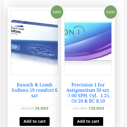
A
T
Sale!
Sale!
I
S
M
3
0
-
2
,
2
5
Bausch & Lomb
Precision 1 for
;
Soflens 59 comfort 6
Astigmatism 30 szt.
-
szt
-7.00 SPH, Cyl. -1.25,
1
Oś 20 & BC 8.50
,
30,00
zł
29,99
zł
139,96
zł
139,90
zł
2
5
Add to cart
Add to cart
;