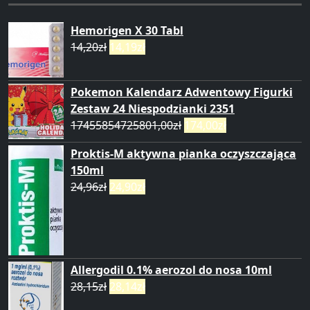
Hemorigen X 30 Tabl
14,20
zł
14,19
zł
Pokemon Kalendarz Adwentowy Figurki
Zestaw 24 Niespodzianki 2351
17455854725801,00
zł
174,00
zł
Proktis-M aktywna pianka oczyszczająca
150ml
24,96
zł
24,90
zł
Allergodil 0.1% aerozol do nosa 10ml
28,15
zł
28,14
zł