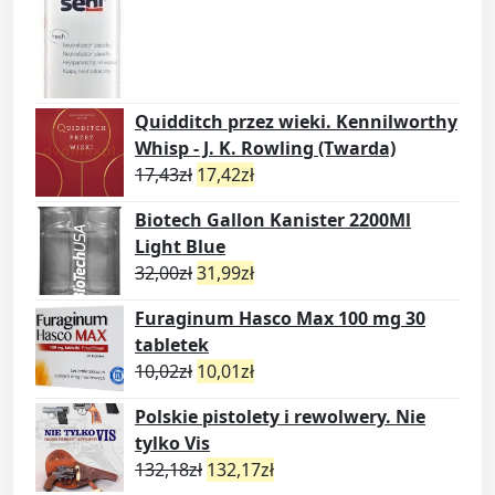
Quidditch przez wieki. Kennilworthy
Whisp - J. K. Rowling (Twarda)
17,43
zł
17,42
zł
Biotech Gallon Kanister 2200Ml
Light Blue
32,00
zł
31,99
zł
Furaginum Hasco Max 100 mg 30
tabletek
10,02
zł
10,01
zł
Polskie pistolety i rewolwery. Nie
tylko Vis
132,18
zł
132,17
zł