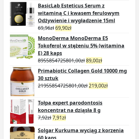
BasicLab Esteticus Serum z
witaminą C i kwasem ferulowym
Odżywienie i wygładzenie 15ml
69,96
zł
69,90
zł
MonoDerma MonoDerma E5
Tokoferol w stężeniu 5% (witamina
E) 28 kaps
8955854725801,00
zł
89,00
zł
Primabiotic Collagen Gold 10000 mg
30 sztuk
21955854725801,00
zł
219,00
zł
Tołpa expert parodontosis
koncentrat na dziąsła 8 g
7,92
zł
7,91
zł
Solgar Kurkuma wyciąg z korzenia
60 kaps