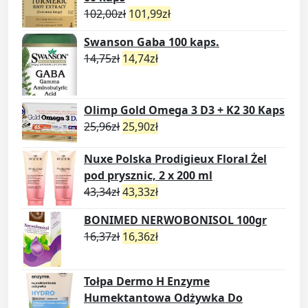
102,00
zł
101,99
zł
Swanson Gaba 100 kaps.
14,75
zł
14,74
zł
Olimp Gold Omega 3 D3 + K2 30 Kaps
25,96
zł
25,90
zł
Nuxe Polska Prodigieux Floral Żel
pod prysznic, 2 x 200 ml
43,34
zł
43,33
zł
BONIMED NERWOBONISOL 100gr
16,37
zł
16,36
zł
Tołpa Dermo H Enzyme
Humektantowa Odżywka Do