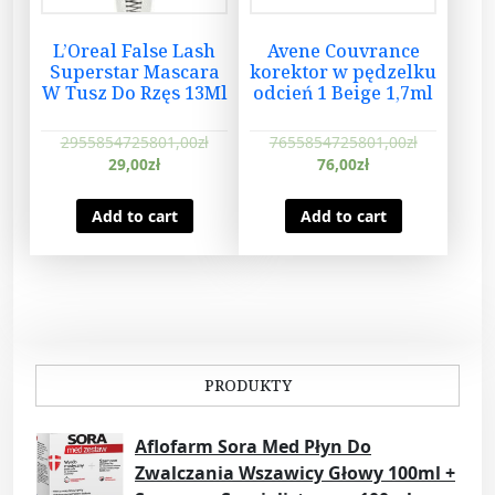
L’Oreal False Lash
Avene Couvrance
Superstar Mascara
korektor w pędzelku
W Tusz Do Rzęs 13Ml
odcień 1 Beige 1,7ml
2955854725801,00
zł
7655854725801,00
zł
29,00
zł
76,00
zł
Add to cart
Add to cart
PRODUKTY
Aflofarm Sora Med Płyn Do
Zwalczania Wszawicy Głowy 100ml +