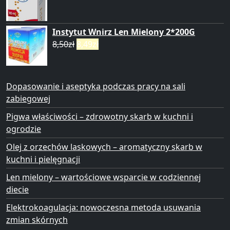
Instytut Wnirz Len Mielony 2*200G
8,50
zł
8,49
zł
Dopasowanie i aseptyka podczas pracy na sali
zabiegowej
Pigwa właściwości – zdrowotny skarb w kuchni i
ogrodzie
Olej z orzechów laskowych – aromatyczny skarb w
kuchni i pielęgnacji
Len mielony – wartościowe wsparcie w codziennej
diecie
Elektrokoagulacja: nowoczesna metoda usuwania
zmian skórnych