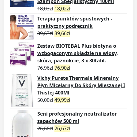
Szampon Specjalistyczny 100ml
18,03
zł
18,02
zł
Terapia punktów spustowych -
praktyczny podręcznik
39,67
zł
39,66
zł
Zestaw BIOTEBAL Plus biotyna o
wzbogaconym składzie na włosy,
skóra, paznokcie, 3 x 30tabl.
76,96
zł
76,90
zł
Vichy Purete Thermale Mineralny
Płyn Micelarny Do Skóry Mieszanej I
Tłustej 400Ml
50,00
zł
49,99
zł
Seni profesjonalny neutralizator
zapachów 500 ml
26,68
zł
26,67
zł