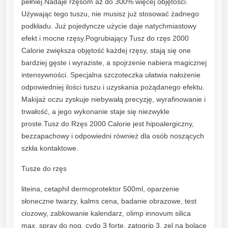
pełniej.Nadaje rzęsom aż do 300% więcej objętości.
r
Używając tego tuszu, nie musisz już stosować żadnego
i
podkładu. Już pojedyncze użycie daje natychmiastowy
e
efekt i mocne rzęsy.Pogrubiający Tusz do rzęs 2000
D
Calorie zwiększa objętość każdej rzęsy, stają się one
r
bardziej gęste i wyraziste, a spojrzenie nabiera magicznej
a
intensywności. Specjalna szczoteczka ułatwia nałożenie
m
odpowiedniej ilości tuszu i uzyskania pożądanego efektu.
a
Makijaż oczu zyskuje niebywałą precyzję, wyrafinowanie i
t
trwałość, a jego wykonanie staje się niezwykle
i
proste.Tusz do Rzęs 2000 Calorie jest hipoalergiczny,
c
bezzapachowy i odpowiedni również dla osób noszących
V
szkła kontaktowe.
o
l
Tusze do rzęs
u
liteina, cetaphil dermoprotektor 500ml, oparzenie
m
słoneczne twarzy, kalms cena, badanie obrazowe, test
e
ciozowy, zabkowanie kalendarz, olimp innovum silica
t
max, spray do nog, cydo 3 forte, zatogrip 3, zel na bolace