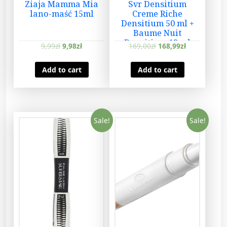
Ziaja Mamma Mia
Svr Densitium
y
lano-maść 15ml
Creme Riche
9
Densitium 50 ml +
m
Baume Nuit
l
Densitium 13 ml
9,99
zł
9,98
zł
169,00
zł
168,99
zł
q
u
Add to cart
Add to cart
a
n
t
i
Sale!
Sale!
t
y