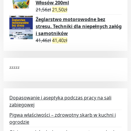
Włosów 200ml
21,56
zł
21,50
zł
Żeglarstwo motorowodne bez
stresu. Techniki dla niepełnych załóg
i samotników
41,46
zł
41,40
zł
zzzzz
Dopasowanie i aseptyka podczas pracy na sali
zabiegowej
Pigwa właściwości – zdrowotny skarb w kuchni i
ogrodzie