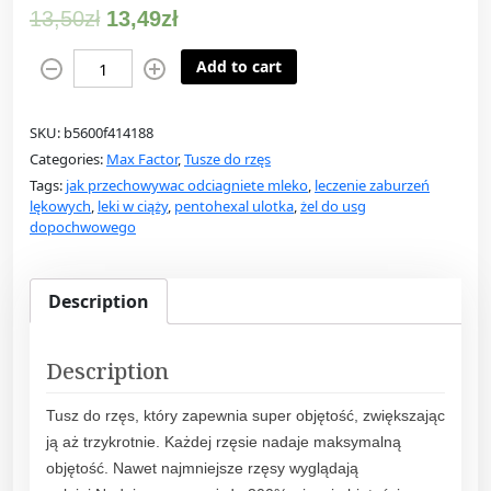
13,50
zł
13,49
zł
M
Add to cart
a
x
SKU:
b5600f414188
F
Categories:
Max Factor
,
Tusze do rzęs
a
Tags:
jak przechowywac odciagniete mleko
,
leczenie zaburzeń
c
lękowych
,
leki w ciąży
,
pentohexal ulotka
,
żel do usg
t
dopochwowego
o
r
2
Description
0
0
Description
0
C
Tusz do rzęs, który zapewnia super objętość, zwiększając
a
ją aż trzykrotnie. Każdej rzęsie nadaje maksymalną
l
objętość. Nawet najmniejsze rzęsy wyglądają
o