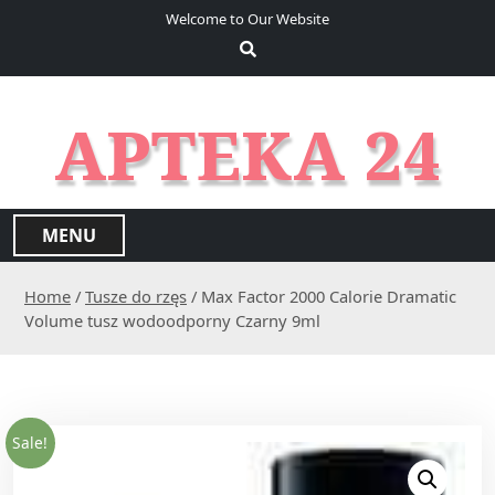
S
Welcome to Our Website
k
i
p
t
APTEKA 24
o
c
o
n
MENU
t
e
Home
/
Tusze do rzęs
/ Max Factor 2000 Calorie Dramatic
n
Volume tusz wodoodporny Czarny 9ml
t
Sale!