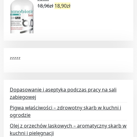
18,96
zł
18,90
zł
zzzzz
Dopasowanie i aseptyka podczas pracy na sali
zabiegowej
Pigwa właściwości – zdrowotny skarb w kuchni i
ogrodzie
Olej z orzechów laskowych – aromatyczny skarb w
kuchni i pielęgnacji