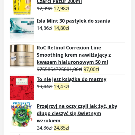
Czarci Pazur 200ml
12,99
zł
12,98
zł
Isla Mint 30 pastylek do ssania
14,86
zł
14,80
zł
RoC Retinol Correxion Line
Smoothing krem nawilżający z
kwasem hialuronowym 50 ml
9755854725801,00
zł
97,00
zł
To nie jest książka do matmy
19,44
zł
19,43
zł
Przejrzyj na oczy czyli jak żyć, aby
długo cieszyć się świetnym
wzrokiem
24,86
zł
24,85
zł