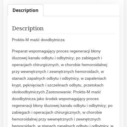
-
M
Description
m
a
Description
ś
ć
Proktis-M maść doodbytnicza
d
o
Preparat wspomagający proces regeneracji błony
o
śluzowej kanału odbytu i odbytnicy; po zabiegach i
d
operacjach chirurgicznych, w chorobie hemoroidalnej
b
przy wewnętrznych i zewnętrznych hemoroidach, w
y
stanach zapalnych odbytu i odbytnicy, w zapaleniach
t
krypt, pęknięciach i szczelinach odbytu, przetokach
n
okołoodbytniczych.Zastosowanie: Proktis-M maść
i
doodbytnicza jako środek wspomagający proces
c
regeneracji błony śluzowej kanału odbytu i odbytnicy; po
z
zabiegach i operacjach chirurgicznych, w chorobie
a
hemoroidalnej przy wewnętrznych i zewnętrznych
3
hemoroidach, w stanach zapalnych odbytu i odbytnicy, w