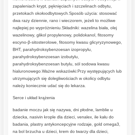
0
zapaleniach krypt, pęknięciach i szczelinach odbytu,
g
przetokach okołoodbytowych.Sposób użycia: stosować
q
dwa razy dziennie, rano i wieczorem, jeżeli to możliwe
u
najlepiej po wypróżnieniu.Składniki: wazelina biała, olej
a
wazelinowy, glikol propylenowy, polidokanol, fitosomy
n
escyno-β-sitosterolowe, fitosomy kwasu glicyryzynowego,
t
BHT, parahydroksybenzoesan izopropylu,
i
parahydroksybenzoesan izobutylu,
t
parahydroksybenzoesan butylu, sól sodowa kwasu
y
hialuronowego.Ważne wskazówki:Przy występujących lub
utrzymujących się dolegliwościach w okolicy odbytu
należy koniecznie udać się do lekarza.
Serce i układ krążenia
badanie moczu jak się nazywa, dni płodne, lamblie u
dziecka, nasivin krople dla dzieci, venalex, ile kału do
badania, plastry antykoncepcyjne rodzaje, gold omega3,
na bol brzucha u dzieci, krem do twarzy dla dzieci,