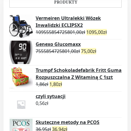
PRODUKTY
Vermeiren Ultralekki Wózek
Inwalidzki ECLIPSX2
109555854725801,00
zł
1095,00
zł
Genexo Glucomaxx
7555854725801,00
zł
75,00
zł
Trumpf Schokoladefabrik Fritt Guma
Rozpuszczalna Z Witaminą C 1szt
1,86
zł
1,80
zł
czyli sytuacji
0,56
zł
Skuteczne metody na PCOS
36,95
zł
36,94
zł