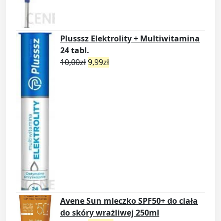
Plusssz Elektrolity + Multiwitamina
24 tabl.
10,00
zł
9,99
zł
Avene Sun mleczko SPF50+ do ciała
do skóry wrażliwej 250ml