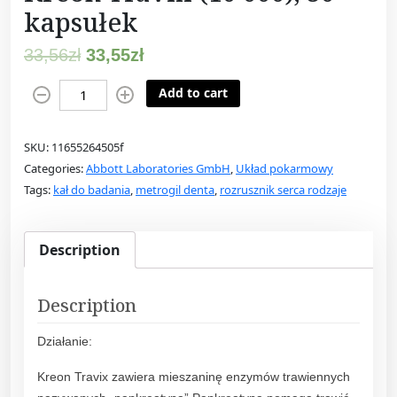
kapsułek
33,56
zł
33,55
zł
K
Add to cart
r
e
SKU:
11655264505f
o
Categories:
Abbott Laboratories GmbH
,
Układ pokarmowy
n
Tags:
kał do badania
,
metrogil denta
,
rozrusznik serca rodzaje
T
r
a
Description
v
i
x
Description
(
Działanie:
1
0
Kreon Travix zawiera mieszaninę enzymów trawiennych
0