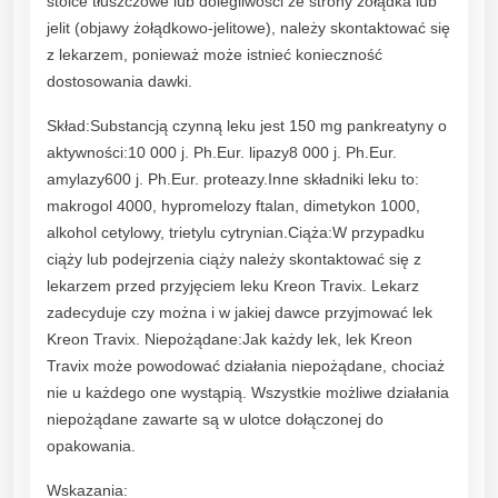
stolce tłuszczowe lub dolegliwości ze strony żołądka lub
i
jelit (objawy żołądkowo-jelitowe), należy skontaktować się
t
z lekarzem, ponieważ może istnieć konieczność
y
dostosowania dawki.
Skład:Substancją czynną leku jest 150 mg pankreatyny o
aktywności:10 000 j. Ph.Eur. lipazy8 000 j. Ph.Eur.
amylazy600 j. Ph.Eur. proteazy.Inne składniki leku to:
makrogol 4000, hypromelozy ftalan, dimetykon 1000,
alkohol cetylowy, trietylu cytrynian.Ciąża:W przypadku
ciąży lub podejrzenia ciąży należy skontaktować się z
lekarzem przed przyjęciem leku Kreon Travix. Lekarz
zadecyduje czy można i w jakiej dawce przyjmować lek
Kreon Travix. Niepożądane:Jak każdy lek, lek Kreon
Travix może powodować działania niepożądane, chociaż
nie u każdego one wystąpią. Wszystkie możliwe działania
niepożądane zawarte są w ulotce dołączonej do
opakowania.
Wskazania: