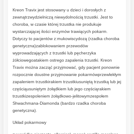
Kreon Travix jest stosowany u dzieci i dorosłych z
zewnątrzwydzielniczą niewydolnością trzustki. Jest to
choroba, w czasie której trzustka nie produkuje
wystarczającej ilości enzymów trawiących pokarm.
Dotyczy to pacjentów z:mukowiscydozą (rzadka choroba
genetyczna)zablokowaniem przewodów
wyprowadzających z trzustki lub pęcherzyka
żółciowegoatakiem ostrego zapalenia trzustki. Kreon
Travix można zacząć przyjmować, gdy pacjent ponownie
rozpocznie doustne przyjmowanie pokarmówprzewlekłym
zapaleniem trzustkirakiem trzustkiusuniętą trzustką lub jej
częściąusuniętym żołądkiem lub jego częściąrakiem
trzustkizespoleniem żołądkowo-jelitowymzespołem
Shwachmana-Diamonda (bardzo rzadka choroba
genetyczna).
Układ pokarmowy