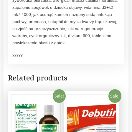
zyworódka pierzasta, allergical, masaż castillo moralesa,
zapalenie spojówek u dziecka objawy, witamina d3+k2
mk7 4000, jak usunąć kamień nazębny sodą, infekcja
pochwy, prenessa, cetaphil do mycia twarzy trądzikowej,
co zjeść na przeczyszczenie, leki na regenerację
wątroby, cynk organiczny lek, d vitum 600, tabletki na
powiększenie biustu z apteki
yyyyy
Related products
Sale!
Sale!