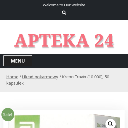
S
Welcome to Our Website
k
i
p
t
APTEKA 24
o
c
o
n
MENU
t
e
Home
/
Układ pokarmowy
/ Kreon Travix (10 000), 50
n
kapsułek
t
Sale!