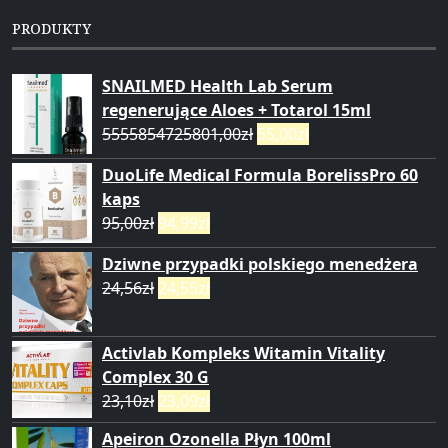
PRODUKTY
SNAILMED Health Lab Serum
regenerujące Aloes + Totarol 15ml
5555854725801,00
zł
55,00
zł
DuoLife Medical Formula BorelissPro 60
kaps
95,00
zł
94,99
zł
Dziwne przypadki polskiego menedżera
24,56
zł
24,55
zł
Activlab Kompleks Witamin Vitality
Complex 30 G
23,10
zł
23,09
zł
Apeiron Ozonella Płyn 100ml