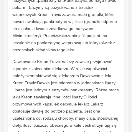
nazywanych „pankreatyna”.Pankreatyna pomaga trawić
0
pokarm. Enzymy są pozyskiwane z trzustek
0
wieprzowych.Kreon Travix zawiera małe granulki, które
)
powoli uwalniają pankreatynę w jelicie (granulki odporne
,
na działanie kwasu żołądkowego, nazywane
5
Minimikrosfery). Przeciwwskazania:jeśli pacjent ma
0
uczulenie na pankreatynę wieprzową lub którykolwiek z
k
pozostałych składników tego leku
a
p
Dawkowanie:Kreon Travix należy zawsze przyjmować
s
zgodnie z zaleceniami lekarza. W razie wątpliwości
u
należy skontaktować się z lekarzem.Dawkowanie leku
ł
Kreon Travix:Dawka jest mierzona w jednostkach lipazy.
e
Lipaza jest jednym z enzymów pankreatyny. Różne moce
k
leku Kreon zawierają inne ilości lipazy.O ilości
q
przyjmowanych kapsułek decyduje lekarz.Lekarz
u
dostosuje dawkę do potrzeb pacjenta. Jest ona
a
uzależniona od: rodzaju choroby, masy ciała, stosowanej
n
diety, ilości tłuszczu obecnego w kale.Jeśli utrzymują się
t