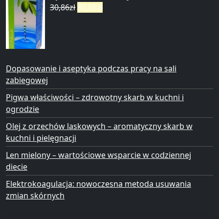
30,86
zł
30,85
zł
Dopasowanie i aseptyka podczas pracy na sali
zabiegowej
Pigwa właściwości – zdrowotny skarb w kuchni i
ogrodzie
Olej z orzechów laskowych – aromatyczny skarb w
kuchni i pielęgnacji
Len mielony – wartościowe wsparcie w codziennej
diecie
Elektrokoagulacja: nowoczesna metoda usuwania
zmian skórnych