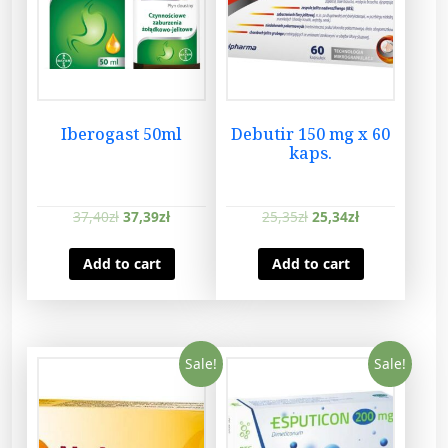
Iberogast 50ml
Debutir 150 mg x 60
kaps.
37,40
zł
37,39
zł
25,35
zł
25,34
zł
Add to cart
Add to cart
Sale!
Sale!