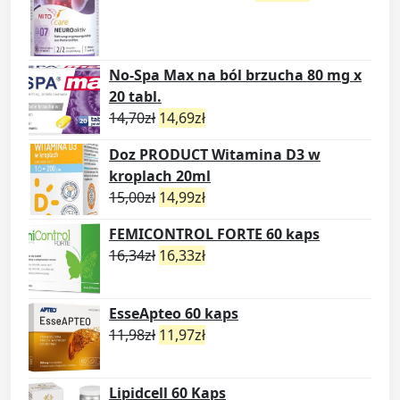
No-Spa Max na ból brzucha 80 mg x
20 tabl.
14,70
zł
14,69
zł
Doz PRODUCT Witamina D3 w
kroplach 20ml
15,00
zł
14,99
zł
FEMICONTROL FORTE 60 kaps
16,34
zł
16,33
zł
EsseApteo 60 kaps
11,98
zł
11,97
zł
Lipidcell 60 Kaps