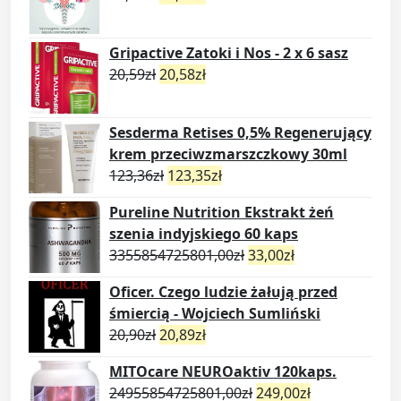
Gripactive Zatoki i Nos - 2 x 6 sasz
20,59
zł
20,58
zł
Sesderma Retises 0,5% Regenerujący
krem przeciwzmarszczkowy 30ml
123,36
zł
123,35
zł
Pureline Nutrition Ekstrakt żeń
szenia indyjskiego 60 kaps
3355854725801,00
zł
33,00
zł
Oficer. Czego ludzie żałują przed
śmiercią - Wojciech Sumliński
20,90
zł
20,89
zł
MITOcare NEUROaktiv 120kaps.
24955854725801,00
zł
249,00
zł