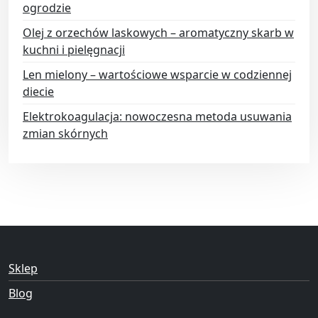
ogrodzie
Olej z orzechów laskowych – aromatyczny skarb w
kuchni i pielęgnacji
Len mielony – wartościowe wsparcie w codziennej
diecie
Elektrokoagulacja: nowoczesna metoda usuwania
zmian skórnych
Sklep
Blog