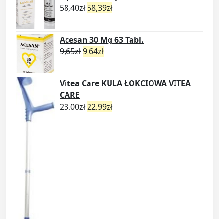
58,40
zł
58,39
zł
Acesan 30 Mg 63 Tabl.
9,65
zł
9,64
zł
Vitea Care KULA ŁOKCIOWA VITEA
CARE
23,00
zł
22,99
zł