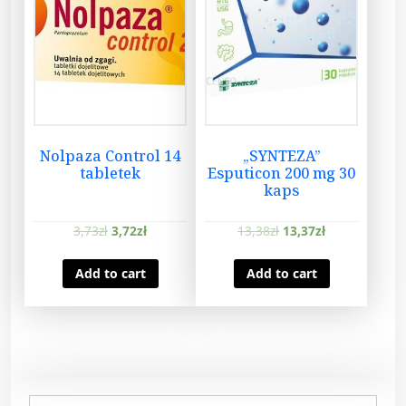
Nolpaza Control 14
„SYNTEZA”
tabletek
Esputicon 200 mg 30
kaps
3,73
zł
3,72
zł
13,38
zł
13,37
zł
Add to cart
Add to cart