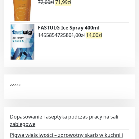
72,00
zł
71,99
zł
FASTULG Ice Spray 400ml
1455854725801,00
zł
14,00
zł
zzzzz
Dopasowanie i aseptyka podczas pracy na sali
zabiegowej
Pigwa właściwości – zdrowotny skarb w kuchni i