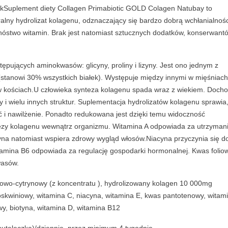
0
kSuplement diety Collagen Primabiotic GOLD Colagen Natubay to
s
uralny hydrolizat kolagenu, odznaczający się bardzo dobrą wchłanialnoś
z
nóstwo witamin. Brak jest natomiast sztucznych dodatków, konserwantó
t
u
ępujących aminokwasów: glicyny, proliny i lizyny. Jest ono jednym z
k
(stanowi 30% wszystkich białek). Występuje między innymi w mięśniach
q
 w kościach.U człowieka synteza kolagenu spada wraz z wiekiem. Docho
u
 i wielu innych struktur. Suplementacja hydrolizatów kolagenu sprawia
a
 i nawilżenie. Ponadto redukowana jest dzięki temu widoczność
n
ezy kolagenu wewnątrz organizmu. Witamina A odpowiada za utrzyman
t
tyna natomiast wspiera zdrowy wygląd włosów.Niacyna przyczynia się d
i
tamina B6 odpowiada za regulację gospodarki hormonalnej. Kwas folio
t
wasów.
y
łkowo-cytrynowy (z koncentratu ), hydrolizowany kolagen 10 000mg
skwiniowy, witamina C, niacyna, witamina E, kwas pantotenowy, witam
owy, biotyna, witamina D, witamina B12