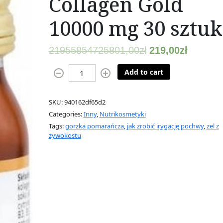
Collagen Gold
10000 mg 30 sztuk
21955854725801,00
zł
219,00
zł
P
Add to cart
r
i
SKU:
940162df65d2
m
Categories:
Inny
,
Nutrikosmetyki
a
Tags:
gorzka pomarańcza
,
jak zrobić irygację pochwy
,
zel z
b
zywokostu
i
o
t
i
c
C