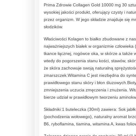
Prima Zdrowie Collagen Gold 10000 mg 30 sztu
wysokiej jakości produkt, oferujący czysty i nat
przez organizm. W jego składzie znajduje się m
słodzików.
Właściwości Kolagen to białko zbudowane z nast
najważniejszych białek w organizmie człowieka 
tkance łącznej, rogówce oka, w skórze a także
wtedy do pogorszenia stanu kości, stawów, skóry
że skóra zachowuje swoją naturalną sprężystość
zmarszczek.Witamina C jest niezbędna do synt
prawidłowego stanu skóry i błon śluzowych.Bio
zmniejszenia uczucia zmęczenia i znużenia. Wi
bierze udział w prawidłowym tworzeniu aminok
Składniki:1 buteleczka (30ml) zawiera: Sok jab
(pochodzenia wołowego), naturalny aromat brzo
B6, ryboflamina, tiamina, witamina A, kwas foli