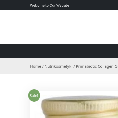
S
Welcome to Our Website
k
i
p
t
o
c
o
n
t
e
Home
/
Nutrikosmetyki
/ Primabiotic Collagen G
n
t
Sale!