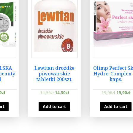
LSKA
Lewitan drożdże
Olimp Perfect S
beauty
piwowarskie
Hydro-Complex 
l
tabletki 200szt.
kaps.
9
zł
14,36
zł
14,30
zł
19,96
zł
19,90
zł
art
Add to cart
Add to cart