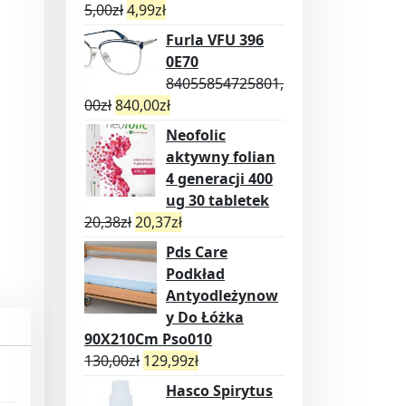
5,00
zł
4,99
zł
Furla VFU 396
0E70
84055854725801,
00
zł
840,00
zł
Neofolic
aktywny folian
4 generacji 400
ug 30 tabletek
20,38
zł
20,37
zł
Pds Care
Podkład
Antyodleżynow
y Do Łóżka
90X210Cm Pso010
130,00
zł
129,99
zł
Hasco Spirytus