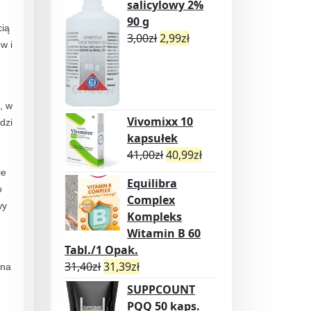
salicylowy 2%
90 g
cią
3,00
zł
2,99
zł
w i
, w
Vivomixx 10
dzi
kapsułek
,
41,00
zł
40,99
zł
ie
Equilibra
o
Complex
wy
Kompleks
Witamin B 60
Tabl./1 Opak.
31,40
zł
31,39
zł
ina
SUPPCOUNT
PQQ 50 kaps.