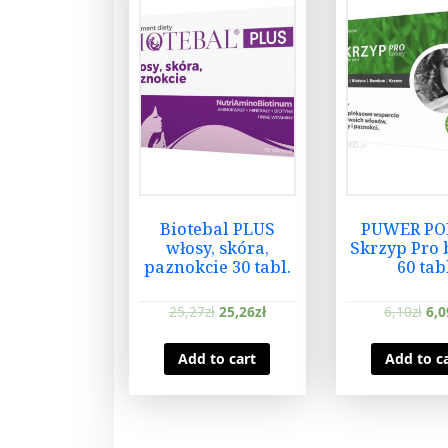
Biotebal PLUS
PUWER PO
włosy, skóra,
Skrzyp Pro 
paznokcie 30 tabl.
60 tab
25,27
zł
25,26
zł
6,10
zł
6,0
Add to cart
Add to c