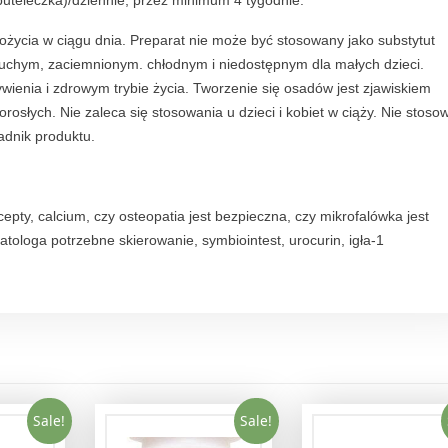
buteleczka)/dziennie, przez minimum 4 tygodnie.
pożycia w ciągu dnia. Preparat nie może być stosowany jako substytut
uchym, zaciemnionym. chłodnym i niedostępnym dla małych dzieci.
enia i zdrowym trybie życia. Tworzenie się osadów jest zjawiskiem
osłych. Nie zaleca się stosowania u dzieci i kobiet w ciąży. Nie stoso
adnik produktu.
cepty, calcium, czy osteopatia jest bezpieczna, czy mikrofalówka jest
atologa potrzebne skierowanie, symbiointest, urocurin, igła-1
Sale!
Sale!