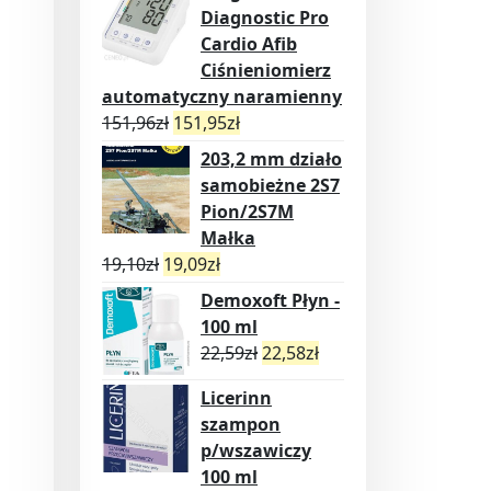
Diagnostic Pro
Cardio Afib
Ciśnieniomierz
automatyczny naramienny
151,96
zł
151,95
zł
203,2 mm działo
samobieżne 2S7
Pion/2S7M
Małka
19,10
zł
19,09
zł
Demoxoft Płyn -
100 ml
22,59
zł
22,58
zł
Licerinn
szampon
p/wszawiczy
100 ml