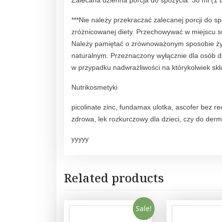
Zalecana dzienna porcja do spożycia: 30 ml (1 
***Nie należy przekraczać zalecanej porcji do s
zróżnicowanej diety. Przechowywać w miejscu s
Należy pamiętać o zrównoważonym sposobie żywi
naturalnym. Przeznaczony wyłącznie dla osób dor
w przypadku nadwrażliwości na którykolwiek skł
Nutrikosmetyki
picolinate zinc, fundamax ulotka, ascofer bez re
zdrowa, lek rozkurczowy dla dzieci, czy do derm
yyyyy
Related products
Sale!