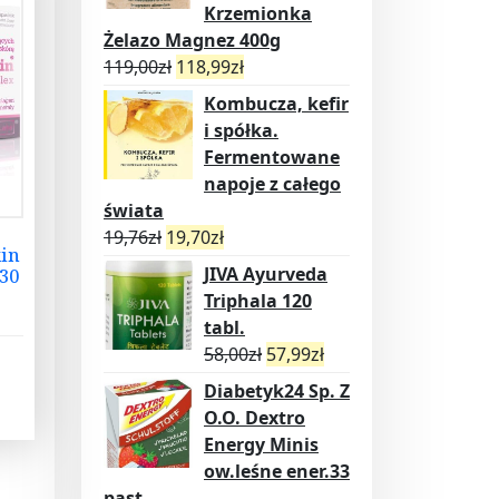
Krzemionka
Żelazo Magnez 400g
119,00
zł
118,99
zł
Kombucza, kefir
i spółka.
Fermentowane
napoje z całego
świata
19,76
zł
19,70
zł
kin
JIVA Ayurveda
30
Triphala 120
tabl.
58,00
zł
57,99
zł
Diabetyk24 Sp. Z
O.O. Dextro
Energy Minis
ow.leśne ener.33
past.