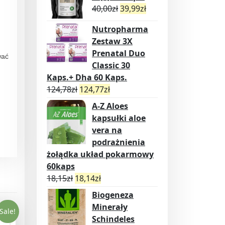
40,00
zł
39,99
zł
Nutropharma
Zestaw 3X
Prenatal Duo
wać
Classic 30
Kaps.+ Dha 60 Kaps.
124,78
zł
124,77
zł
A-Z Aloes
kapsułki aloe
vera na
podrażnienia
żołądka układ pokarmowy
60kaps
18,15
zł
18,14
zł
Biogeneza
Minerały
Sale!
Schindeles