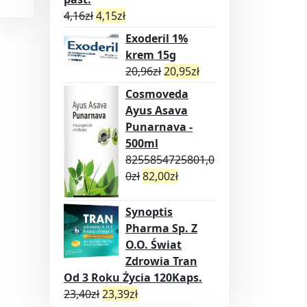
4,16
zł
4,15
zł
Exoderil 1%
krem 15g
20,96
zł
20,95
zł
Cosmoveda
Ayus Asava
Punarnava -
500ml
8255854725801,0
0
zł
82,00
zł
Synoptis
Pharma Sp. Z
O.O. Świat
Zdrowia Tran
Od 3 Roku Życia 120Kaps.
23,40
zł
23,39
zł