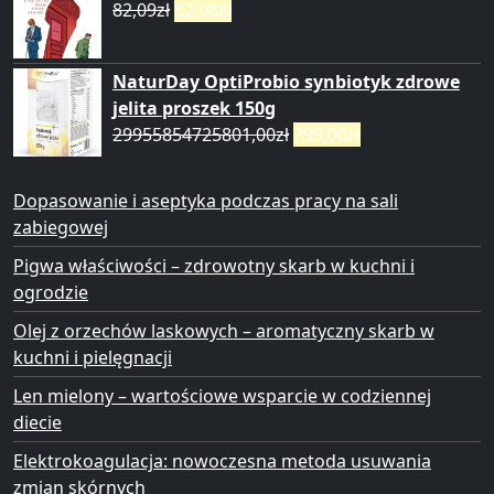
82,09
zł
82,08
zł
NaturDay OptiProbio synbiotyk zdrowe
jelita proszek 150g
29955854725801,00
zł
299,00
zł
Dopasowanie i aseptyka podczas pracy na sali
zabiegowej
Pigwa właściwości – zdrowotny skarb w kuchni i
ogrodzie
Olej z orzechów laskowych – aromatyczny skarb w
kuchni i pielęgnacji
Len mielony – wartościowe wsparcie w codziennej
diecie
Elektrokoagulacja: nowoczesna metoda usuwania
zmian skórnych