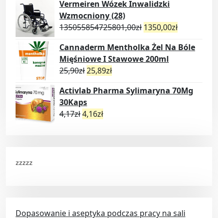
Vermeiren Wózek Inwalidzki
Wzmocniony (28)
135055854725801,00
zł
1350,00
zł
Cannaderm Mentholka Żel Na Bóle
Mięśniowe I Stawowe 200ml
25,90
zł
25,89
zł
Activlab Pharma Sylimaryna 70Mg
30Kaps
4,17
zł
4,16
zł
zzzzz
Dopasowanie i aseptyka podczas pracy na sali