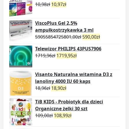
10,98
zł
10,97
zł
ViscoPlus Gel 2,5%
ampułkostrzykawka 3 ml
59055854725801,00
zł
590,00
zł
Telewizor PHILIPS 43PUS7906
1719,96
zł
1719,95
zł
Visanto Naturalna witamina D3 z
lanoliny 4000 IU 60 kaps
18,96
zł
18,90
zł
TiB KIDS - Probiotyk dla dzieci
Organiczne żelki 30 szt
109,00
zł
108,99
zł