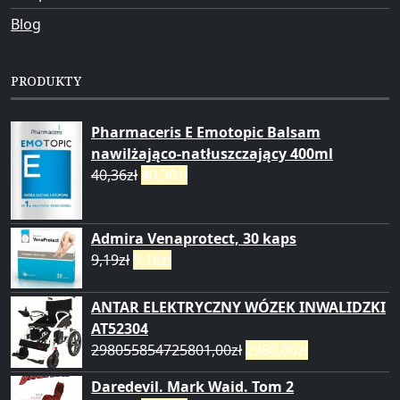
Blog
PRODUKTY
Pharmaceris E Emotopic Balsam
nawilżająco-natłuszczający 400ml
40,36
zł
40,30
zł
Admira Venaprotect, 30 kaps
9,19
zł
9,18
zł
ANTAR ELEKTRYCZNY WÓZEK INWALIDZKI
AT52304
298055854725801,00
zł
2980,00
zł
Daredevil. Mark Waid. Tom 2