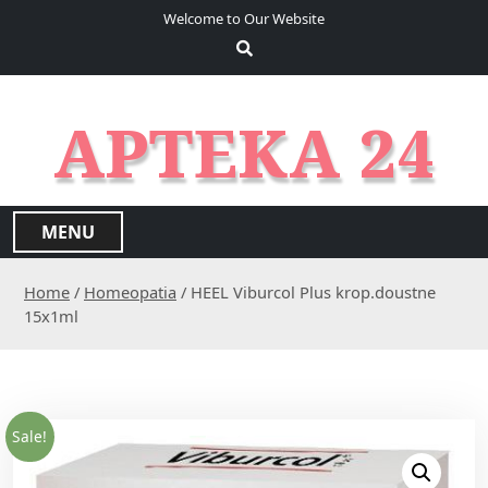
S
Welcome to Our Website
k
i
p
t
APTEKA 24
o
c
o
n
MENU
t
e
Home
/
Homeopatia
/ HEEL Viburcol Plus krop.doustne
n
15x1ml
t
Sale!