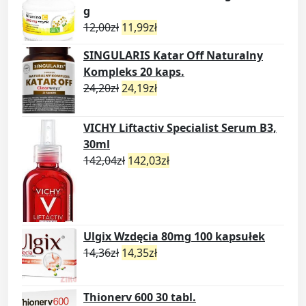
g
12,00
zł
11,99
zł
SINGULARIS Katar Off Naturalny
Kompleks 20 kaps.
24,20
zł
24,19
zł
VICHY Liftactiv Specialist Serum B3,
30ml
142,04
zł
142,03
zł
Ulgix Wzdęcia 80mg 100 kapsułek
14,36
zł
14,35
zł
Thionerv 600 30 tabl.