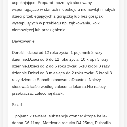
uspokajające. Preparat może być stosowany
u
wspomagająco w stanach niepokoju u niemowląt i małych
s
dzieci przebiegających z gorączką lub bez gorączki,
k
występujących w przebiegu np. ząbkowania, kolki
r
niemowlęcej lub przeziębienia.
o
p
Dawkowanie
.
d
Dorośli i dzieci od 12 roku życia: 1 pojemnik 3 razy
o
dziennie.Dzieci od 6 do 12 roku życia: 10 kropli 3 razy
u
dziennie.Dzieci od 2 do 5 roku życia: 5-10 kropli 3 razy
s
dziennie.Dzieci od 3 miesiąca do 2 roku życia: 5 kropli 3
t
razy dziennie.Sposób stosowaniaDoustnie.Należy
n
stosować ściśle według zalecenia lekarza.Nie należy
e
przekraczać zaleconej dawki.
1
Skład
5
x
1 pojemnik zawiera: substancje czynne: Atropa bella-
1
donna D6 11mg, Matricaria recutita D4 25mg, Pulsatilla
m