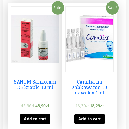
Sale!
Sale!
SANUM Sankombi
Camilia na
D5 krople 10 ml
ząbkowanie 10
dawek x 1ml
45,96
zł
45,90
zł
18,30
zł
18,29
zł
Add to cart
Add to cart