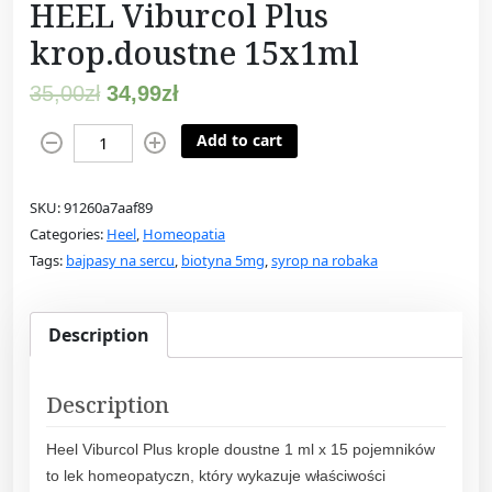
HEEL Viburcol Plus
krop.doustne 15x1ml
35,00
zł
34,99
zł
H
Add to cart
E
E
SKU:
91260a7aaf89
L
Categories:
Heel
,
Homeopatia
V
Tags:
bajpasy na sercu
,
biotyna 5mg
,
syrop na robaka
i
b
u
Description
r
c
o
Description
l
Heel Viburcol Plus krople doustne 1 ml x 15 pojemników
P
to lek homeopatyczn, który wykazuje właściwości
l