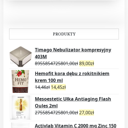
PRODUKTY
Timago Nebulizator kompresyjny
403M
8955854725801,00
zł
89,00
zł
Hemofit kora dębu z rokitnikiem
krem 100 ml
14,46
zł
14,45
zł
Mesoestetic Ułka Antiaging Flash
Oules 2ml
2755854725801,00
zł
27,00
zł
Activlab Vitamin C 2000 mg Zinc 150