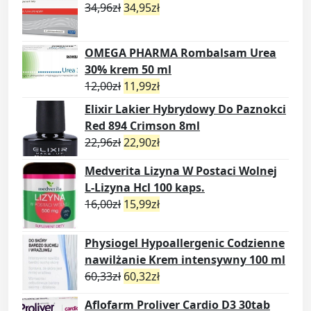
34,96
zł
34,95
zł
OMEGA PHARMA Rombalsam Urea
30% krem 50 ml
12,00
zł
11,99
zł
Elixir Lakier Hybrydowy Do Paznokci
Red 894 Crimson 8ml
22,96
zł
22,90
zł
Medverita Lizyna W Postaci Wolnej
L-Lizyna Hcl 100 kaps.
16,00
zł
15,99
zł
Physiogel Hypoallergenic Codzienne
nawilżanie Krem intensywny 100 ml
60,33
zł
60,32
zł
Aflofarm Proliver Cardio D3 30tab