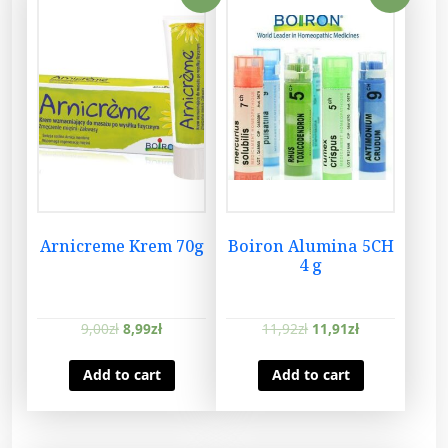
Arnicreme Krem 70g
Boiron Alumina 5CH
4 g
9,00
zł
8,99
zł
11,92
zł
11,91
zł
Add to cart
Add to cart