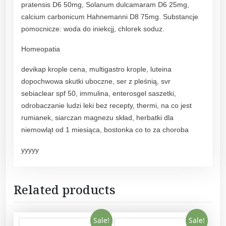
pratensis D6 50mg, Solanum dulcamaram D6 25mg,
l
calcium carbonicum Hahnemanni D8 75mg. Substancje
q
pomocnicze: woda do iniekcjj, chlorek soduz.
u
a
Homeopatia
n
devikap krople cena, multigastro krople, luteina
t
dopochwowa skutki uboczne, ser z pleśnią, svr
i
sebiaclear spf 50, immulina, enterosgel saszetki,
t
odrobaczanie ludzi leki bez recepty, thermi, na co jest
y
rumianek, siarczan magnezu skład, herbatki dla
niemowląt od 1 miesiąca, bostonka co to za choroba
yyyyy
Related products
Sale!
Sale!