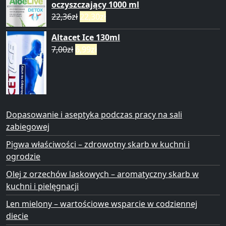
oczyszczający 1000 ml
22,36
zł
22,30
zł
Altacet Ice 130ml
7,00
zł
6,99
zł
Dopasowanie i aseptyka podczas pracy na sali
zabiegowej
Pigwa właściwości – zdrowotny skarb w kuchni i
ogrodzie
Olej z orzechów laskowych – aromatyczny skarb w
kuchni i pielęgnacji
Len mielony – wartościowe wsparcie w codziennej
diecie