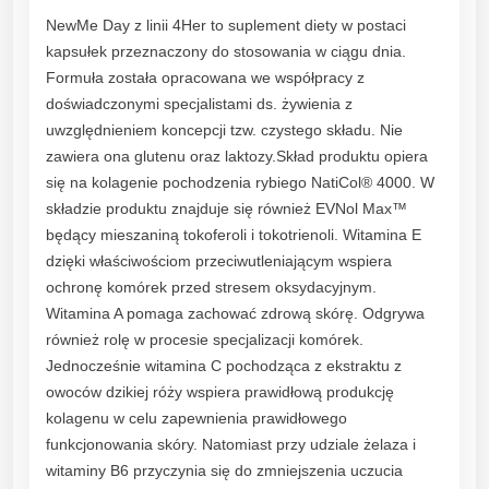
N
NewMe Day z linii 4Her to suplement diety w postaci
e
kapsułek przeznaczony do stosowania w ciągu dnia.
w
Formuła została opracowana we współpracy z
M
doświadczonymi specjalistami ds. żywienia z
e
uwzględnieniem koncepcji tzw. czystego składu. Nie
Z
zawiera ona glutenu oraz laktozy.Skład produktu opiera
e
się na kolagenie pochodzenia rybiego NatiCol® 4000. W
s
składzie produktu znajduje się również EVNol Max™
t
będący mieszaniną tokoferoli i tokotrienoli. Witamina E
a
dzięki właściwościom przeciwutleniającym wspiera
w
ochronę komórek przed stresem oksydacyjnym.
6
Witamina A pomaga zachować zdrową skórę. Odgrywa
0
również rolę w procesie specjalizacji komórek.
k
Jednocześnie witamina C pochodząca z ekstraktu z
a
owoców dzikiej róży wspiera prawidłową produkcję
p
kolagenu w celu zapewnienia prawidłowego
s
funkcjonowania skóry. Natomiast przy udziale żelaza i
q
witaminy B6 przyczynia się do zmniejszenia uczucia
u