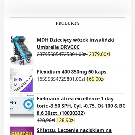
PRODUKTY
MDH Dziecięcy wózek inwalidzki
Umbrella DRVG0C
237955854725801,00
zł
2379,00
zł
Flexidium 400 850mg 60 kaps
16555854725801,00
zł
165,00
zł
Fielmann atrea excellence 1 day
toric -3.50 SPH, Cyl. -0.75, Oś 100 & BC
8.6 30szt. (10030332)
128,96
zł
128,90
zł
Shiatsu. Leczenie naciskiem na