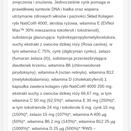
zmęczenia i znużenia. Jednocześnie cynk pomaga w
a
prawidłowej syntezie DNA i białka oraz wspiera
n
utrzymanie zdrowych włosów i paznokci.Skład:Kolagen
t
rybi NatiCol® 4000, skrobia ryżowa, witamina E (EVNol
i
Max™ 30% mieszanina tokoferoli i tokotrienoli),
t
substancja glazurująca: hydroksypropylometyloceluloza,
y
suchy ekstrakt z owoców dzikiej róży (Rosa canina), w
tym witamina C 75%, cynk (diglicynian cynku), żelazo
(fumaran żelaza (II)), substancja przeciwzbrylająca:
dwutlenek krzemu, witamina B6 (chlorowodorek
pirydoksyny), witamina A (octan retinylu), witamina B12
(metylokobalamina), witamina D (cholekalcyferol).1
kapsułka zawiera:kolagen rybi‑NatiCol® 4000 200 mg,
ekstrakt suchy z owoców dzikiej róży 66,67 mg, w tym
witamina C 50 mg (62,5%)*, witamina E 30 mg (250%)*,
w tym tokotrienole 24 mg i tokoferole 6 mg, cynk 15 mg
(150%)*, żelazo 15 mg (107%)*, witamina A 400 µg
(50%)*, witamina B6 2 mg (143%)*, witamina B12 25 µg
(1000%)*, witamina D 25 µg (500%)*.*RWS –