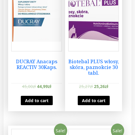
DUCRAY Anacaps
Biotebal PLUS włosy,
REACTIV 30Kaps.
skóra, paznokcie 30
tabl.
45,00
zł
44,99
zł
25,27
zł
25,26
zł
Add to cart
Add to cart
Sale!
Sale!