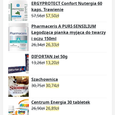
ERGYPROTECT Confort Nutergia 60
kaps. Trawienie
57,56
zł
57,50
zł
Pharmaceris A PURI-SENSILIUM
Łagodząca pianka myjąca do twarzy
i oczu 150ml
26,34
zł
26,33
zł
DIFORTAN żel 50g
13,26
zł
13,20
zł
Szachownica
30,75
zł
30,74
zł
Centrum Energia 30 tabletek
26,90
zł
26,89
zł