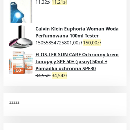
11,22
zł
11,21
zł
Calvin Klein Euphoria Woman Woda
Perfumowana 100ml Tester
15055854725801,00
zł
150,00
zł
FLOS-LEK SUN CARE Ochronny krem
tonujący SPF 50+ (jasny) 50ml +
Pomadka ochronna SPF30
34,55
zł
34,54
zł
zzzzz