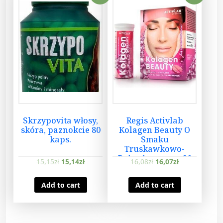
Skrzypovita włosy,
Regis Activlab
skóra, paznokcie 80
Kolagen Beauty O
kaps.
Smaku
Truskawkowo-
Rabarbarowym 20
15,15
zł
15,14
zł
16,08
zł
16,07
zł
tabl
Add to cart
Add to cart