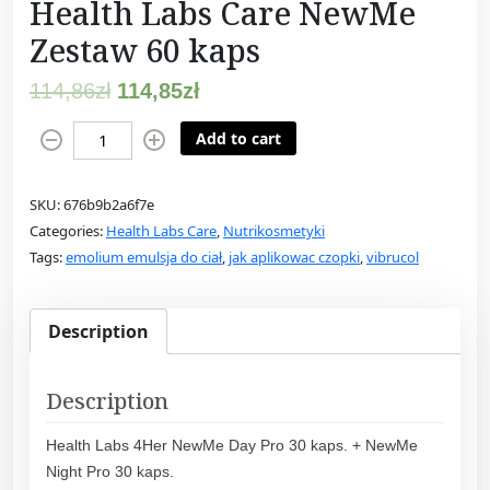
Health Labs Care NewMe
Zestaw 60 kaps
114,86
zł
114,85
zł
H
Add to cart
e
a
SKU:
676b9b2a6f7e
l
Categories:
Health Labs Care
,
Nutrikosmetyki
t
Tags:
emolium emulsja do ciał
,
jak aplikowac czopki
,
vibrucol
h
L
a
Description
b
s
C
Description
a
Health Labs 4Her NewMe Day Pro 30 kaps. + NewMe
r
Night Pro 30 kaps.
e