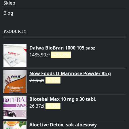
Sklep
Blog
PRODUKTY
Daiwa BioBran 1000 105 sasz
1485,90
zł
1485,89
zł
Now Foods D-Mannose Powder 85 g
74,96
zł
74,95
zł
Biotebal Max 10 mg x 30 tabl.
26,37
zł
26,36
zł
AloeLive Detox, sok aloesowy