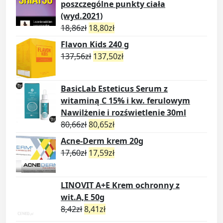
poszczególne punkty ciała
(wyd.2021)
18,86
zł
18,80
zł
Flavon Kids 240 g
137,56
zł
137,50
zł
BasicLab Esteticus Serum z
witaminą C 15% i kw. ferulowym
Nawilżenie i rozświetlenie 30ml
80,66
zł
80,65
zł
Acne-Derm krem 20g
17,60
zł
17,59
zł
LINOVIT A+E Krem ochronny z
wit.A,E 50g
8,42
zł
8,41
zł