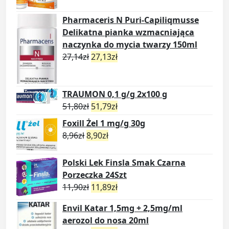
Pharmaceris N Puri-Capiliqmusse
Delikatna pianka wzmacniająca
naczynka do mycia twarzy 150ml
27,14
zł
27,13
zł
TRAUMON 0,1 g/g 2x100 g
51,80
zł
51,79
zł
Foxill Żel 1 mg/g 30g
8,96
zł
8,90
zł
Polski Lek Finsla Smak Czarna
Porzeczka 24Szt
11,90
zł
11,89
zł
Envil Katar 1,5mg + 2,5mg/ml
aerozol do nosa 20ml