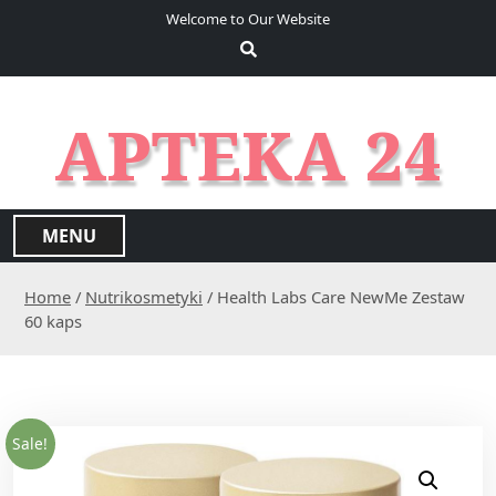
S
Welcome to Our Website
k
i
p
t
APTEKA 24
o
c
o
n
MENU
t
e
Home
/
Nutrikosmetyki
/ Health Labs Care NewMe Zestaw
n
60 kaps
t
Sale!