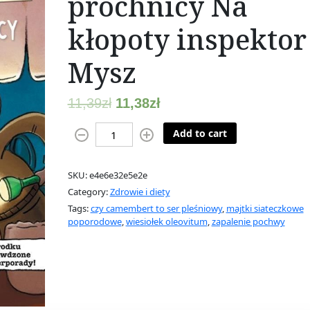
próchnicy Na
kłopoty inspektor
Mysz
11,39
zł
11,38
zł
A
Add to cart
t
a
SKU:
e4e6e32e5e2e
k
Category:
Zdrowie i diety
g
Tags:
czy camembert to ser pleśniowy
,
majtki siateczkowe
a
poporodowe
,
wiesiołek oleovitum
,
zapalenie pochwy
n
g
u
p
r