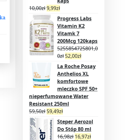
kaps
10,00
zł
9,99
zł
ka
Progress Labs
Vitamin K2
Vitamk 7
200Mcg 120kaps
5255854725801,0
0
zł
52,00
zł
La Roche Posay
Anthelios XL
komfortowe
mleczko SPF 50+
nieperfumowane Water
Resistant 250ml
59,50
zł
59,49
zł
Steper Aerozol
Do Stóp 80 ml
16,98
zł
16,97
zł