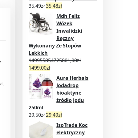
35,49
zł
35,48
zł
Mdh Feliz
Wózek
Inwalidzki
Ręczny
Wykonany Ze Stopów
Lekkich
149955854725801,00
zł
y
1499,00
zł
Aura Herbals
i,
Jodadrop
bioaktyne
źródło jodu
250ml
29,50
zł
29,49
zł
IsoTrade Koc
elektryczny