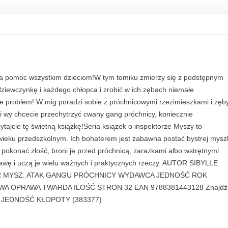
ó
c
h
n
i
c
y
 na pomoc wszystkim dzieciom!W tym tomiku zmierzy się z podstępnym
N
dziewczynkę i każdego chłopca i zrobić w ich zębach niemałe
a
ie problem! W mig poradzi sobie z próchnicowymi rzezimieszkami i zęb
k
i i wy chcecie przechytrzyć cwany gang próchnicy, koniecznie
ł
ytajcie tę świetną książkę!Seria książek o inspektorze Myszy to
o
wieku przedszkolnym. Ich bohaterem jest zabawna postać bystrej myszk
p
m pokonać złość, broni je przed próchnicą, zarazkami albo wstrętnymi
o
awę i uczą je wielu ważnych i praktycznych rzeczy. AUTOR SIBYLLE
t
R MYSZ. ATAK GANGU PRÓCHNICY WYDAWCA JEDNOŚĆ ROK
y
WA OPRAWA TWARDA ILOŚĆ STRON 32 EAN 9788381443128 Znajdź
i
F JEDNOŚĆ KŁOPOTY (383377)
n
s