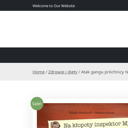
S
Welcome to Our Website
k
i
p
t
o
c
o
n
t
e
Home
/
Zdrowie i diety
/ Atak gangu próchnicy N
n
t
Sale!