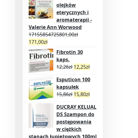
olejków
eterycznych i
aromaterapii -
Valerie Ann Worwood
17155854725801,00
zł
171,00
zł
Fibrotin 30
kaps.
12,26
zł
12,25
zł
Esputicon 100
kapsułek
15,86
zł
15,80
zł
DUCRAY KELUAL
DS Szampon do
postępowania
w ciężkich
stanach łupieżowych 100ml