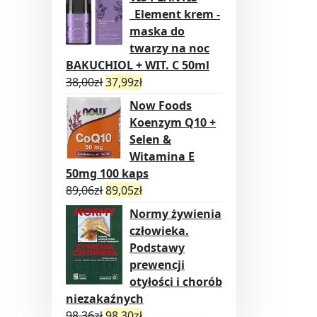
_Element krem -
maska do
twarzy na noc
BAKUCHIOL + WIT. C 50ml
38,00
zł
37,99
zł
Now Foods
Koenzym Q10 +
Selen &
Witamina E
50mg 100 kaps
89,06
zł
89,05
zł
Normy żywienia
człowieka.
Podstawy
prewencji
otyłości i chorób
niezakaźnych
98,36
zł
98,30
zł