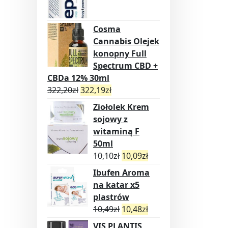
Cosma
Cannabis Olejek
konopny Full
Spectrum CBD +
CBDa 12% 30ml
322,20
zł
322,19
zł
Ziołolek Krem
sojowy z
witaminą F
50ml
10,10
zł
10,09
zł
Ibufen Aroma
na katar x5
plastrów
10,49
zł
10,48
zł
VIS PLANTIS