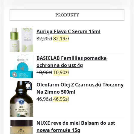
u
a
PRODUKTY
n
t
Auriga Flavo C Serum 15ml
i
82,20
zł
82,19
zł
t
y
BASICLAB Famillias pomadka
ochronna do ust 4g
10,96
zł
10,90
zł
Oleofarm Olej Z Czarnuszki Tłoczony
Na Zimno 500ml
46,96
zł
46,95
zł
NUXE reve de miel Balsam do ust
nowa formuła 15g