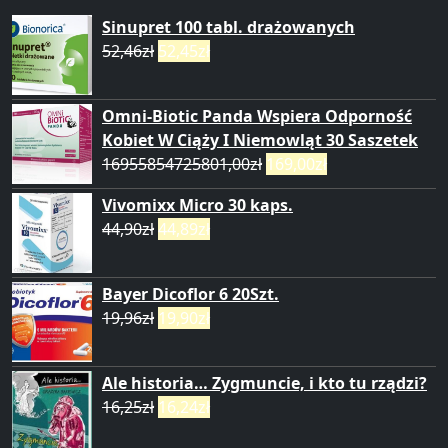
Sinupret 100 tabl. drażowanych
52,46
zł
52,45
zł
Omni-Biotic Panda Wspiera Odporność
Kobiet W Ciąży I Niemowląt 30 Saszetek
16955854725801,00
zł
169,00
zł
Vivomixx Micro 30 kaps.
44,90
zł
44,89
zł
Bayer Dicoflor 6 20Szt.
19,96
zł
19,90
zł
Ale historia… Zygmuncie, i kto tu rządzi?
16,25
zł
16,24
zł