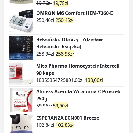
19,76
zł
19,75
zł
OMRON M6 Comfort HEM-7360-E
250,46
zł
250,45
zł
Beksiński. Obrazy - Zdzisław
Beksiński [książka]
258,94
zł
258,93
zł
Mito Pharma HomocysteinIntercell
90 kaps
18855854725801,00
zł
188,00
zł
Aliness Acerola Witamina C Proszek
250g
59,96
zł
59,90
zł
ESPERANZA ECN001 Breeze
102,84
zł
102,83
zł