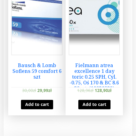
.
6
3
0
s
z
t
.
(
Bausch & Lomb
Fielmann atrea
1
Soflens 59 comfort 6
excellence 1 day
0
szt
toric 0.25 SPH, Cyl.
-0.75, Oś 170 & BC 8.6
0
30szt. (10036529)
30,00
zł
29,99
zł
128,96
zł
128,90
zł
3
0
Add to cart
Add to cart
1
9
7
)
q