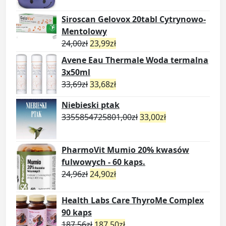
Siroscan Gelovox 20tabl Cytrynowo-
Mentolowy
24,00
zł
23,99
zł
Avene Eau Thermale Woda termalna
3x50ml
33,69
zł
33,68
zł
Niebieski ptak
3355854725801,00
zł
33,00
zł
PharmoVit Mumio 20% kwasów
fulwowych - 60 kaps.
24,96
zł
24,90
zł
Health Labs Care ThyroMe Complex
90 kaps
187,56
zł
187,50
zł