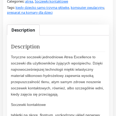
Categories:
atrea
,
Soczewki kontaktowe
m
Tags:
kiedy dziecko samo trzyma główkę
,
komputer owulacyjny
,
a
preparat na komary dla dzieci
n
n
a
Description
t
r
Description
e
a
Toryczne soczewki jednodniowe Atrea Excellence to
e
soczewki dla użytkowników żyjących wpośpiechu. Dzięki
x
najnowocześniejszej technologii miękki ielastyczny
c
materiał silikonowo-hydrożelowy zapewnia wysoką
e
przepuszczalność tlenu, atym samym zdrowe noszenie
l
soczewek kontaktowych, również, albo szczególnie wdni,
l
kiedy zajęcia się przeciągają.
e
n
Soczewki kontaktowe
c
e
tabletki na skore, flostrum, uszkodzony układ nerwowy