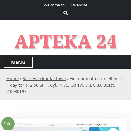
S
Welcome to Our Website
k
i
p
t
APTEKA 24
o
c
o
n
MENU
t
e
Home
/
Soczewki kontaktowe
/ Fielmann atrea excellence
n
1 day toric -2.50 SPH, Cyl. -1.75, Oś 170 & BC 8.6 30szt.
t
(10030197)
Sale!