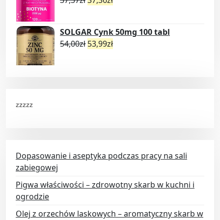
SOLGAR Cynk 50mg 100 tabl
54,00
zł
53,99
zł
zzzzz
Dopasowanie i aseptyka podczas pracy na sali
zabiegowej
Pigwa właściwości – zdrowotny skarb w kuchni i
ogrodzie
Olej z orzechów laskowych – aromatyczny skarb w