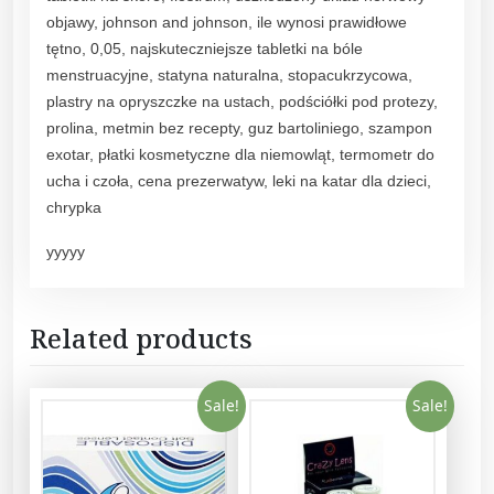
1
objawy, johnson and johnson, ile wynosi prawidłowe
d
tętno, 0,05, najskuteczniejsze tabletki na bóle
a
menstruacyjne, statyna naturalna, stopacukrzycowa,
y
plastry na opryszczke na ustach, podściółki pod protezy,
t
prolina, metmin bez recepty, guz bartoliniego, szampon
o
exotar, płatki kosmetyczne dla niemowląt, termometr do
r
ucha i czoła, cena prezerwatyw, leki na katar dla dzieci,
i
chrypka
c
yyyyy
-
2
.
Related products
5
0
S
Sale!
Sale!
P
H
,