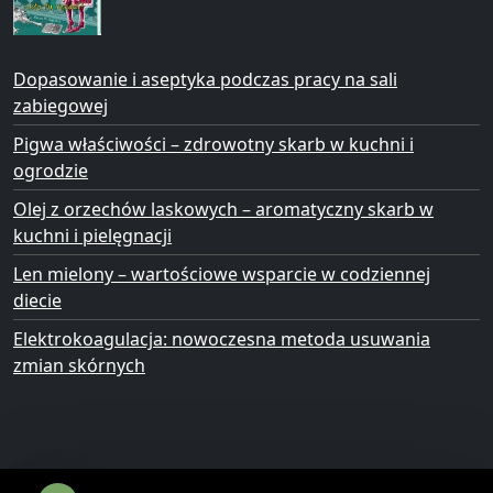
Dopasowanie i aseptyka podczas pracy na sali
zabiegowej
Pigwa właściwości – zdrowotny skarb w kuchni i
ogrodzie
Olej z orzechów laskowych – aromatyczny skarb w
kuchni i pielęgnacji
Len mielony – wartościowe wsparcie w codziennej
diecie
Elektrokoagulacja: nowoczesna metoda usuwania
zmian skórnych