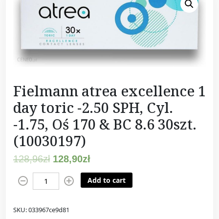
Fielmann atrea excellence 1
day toric -2.50 SPH, Cyl.
-1.75, Oś 170 & BC 8.6 30szt.
(10030197)
128,96
zł
128,90
zł
F
Add to cart
i
e
SKU:
033967ce9d81
l