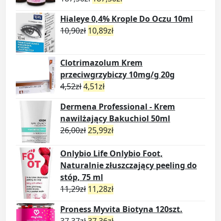
Hialeye 0,4% Krople Do Oczu 10ml
10,90
zł
10,89
zł
Clotrimazolum Krem
przeciwgrzybiczy 10mg/g 20g
4,52
zł
4,51
zł
Dermena Professional - Krem
nawilżający Bakuchiol 50ml
26,00
zł
25,99
zł
Onlybio Life Onlybio Foot,
Naturalnie złuszczający peeling do
stóp, 75 ml
11,29
zł
11,28
zł
Proness Myvita Biotyna 120szt.
37,37
zł
37,36
zł