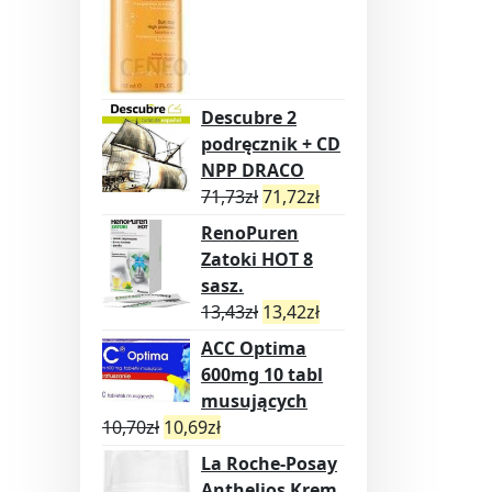
Descubre 2
podręcznik + CD
NPP DRACO
71,73
zł
71,72
zł
RenoPuren
Zatoki HOT 8
sasz.
13,43
zł
13,42
zł
ACC Optima
600mg 10 tabl
musujących
10,70
zł
10,69
zł
La Roche-Posay
Anthelios Krem