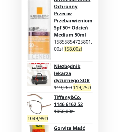
Ochronny
Przeciw
Przebarwieniom
Spf 50+ Odcień
Medium 50ml
15855854725801,
00
zł
158,00
zł
Niezbędnik
lekarza
dyżurnego SOR
119,26
zł
119,25
zł
Tiffany&Co.
1146 6162 52
1050,00
zł
1049,99
zł
Gorvita Maść