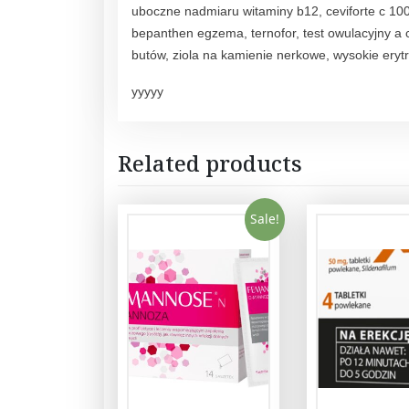
uboczne nadmiaru witaminy b12, ceviforte c 100
bepanthen egzema, ternofor, test owulacyjny a ci
butów, ziola na kamienie nerkowe, wysokie ery
yyyyy
Related products
Sale!