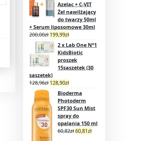
Azelac + C-VIT
Żel nawilżający
do twarzy 50ml
+ Serum liposomowe 30ml
200,00
zł
199,99
zł
2 x Lab One N°1
KidsBiotic
proszek
15saszetek (30
saszetek)
128,96
zł
128,90
zł
Bioderma
Photoderm
SPF30 Sun Mist
spray do
opalania 150 ml
60,82
zł
60,81
zł