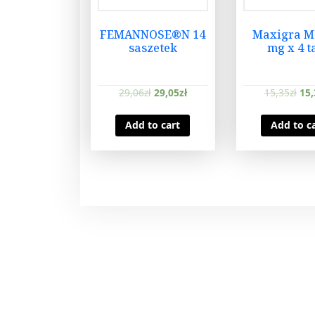
FEMANNOSE®N 14
Maxigra M
saszetek
mg x 4 t
29,06
zł
29,05
zł
15,35
zł
15,
Add to cart
Add to c