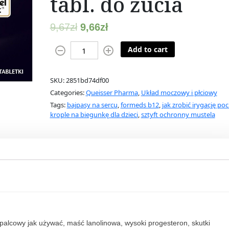
tabl. do żucia
9,67
zł
9,66
zł
D
Add to cart
o
p
SKU:
2851bd74df00
p
Categories:
Queisser Pharma
,
Układ moczowy i płciowy
e
Tags:
bajpasy na sercu
,
formeds b12
,
jak zrobić irygację po
l
krople na biegunkę dla dzieci
,
sztyft ochronny mustela
S
i
l
2
5
m
g
4
t
apalcowy jak używać, maść lanolinowa, wysoki progesteron, skutki