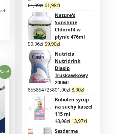
61,99
zł
61,98
zł
 od
Nature's
Sunshine
Chlorofil w
płynie 476ml
59,96
zł
59,90
zł
Nutricia
Nutridrink
Diasip
Sale!
Truskawkowy
200Ml
855854725801,00
zł
8,00
zł
Bobolen syrop
na suchy kaszel
115 ml
13,98
zł
13,97
zł
Sesderma