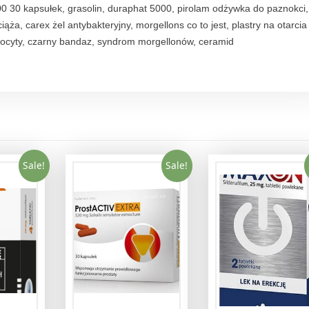
a
0 30 kapsułek, grasolin, duraphat 5000, pirolam odżywka do paznokci,
b
ąża, carex żel antybakteryjny, morgellons co to jest, plastry na otarcia
l
trocyty, czarny bandaz, syndrom morgellonów, ceramid
.
d
o
ż
u
c
i
Sale!
Sale!
a
q
u
a
n
t
i
t
y