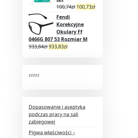
100,74
zł
100,73
zł
Fendi
Korekcyjne
Okulary Ff
0466G 807 53 Rozmiar M
933,84
zł
933,83
zł
zzzzz
Dopasowanie i aseptyka
podczas pracy na sali
zabiegowej
Pigwa właściwości –