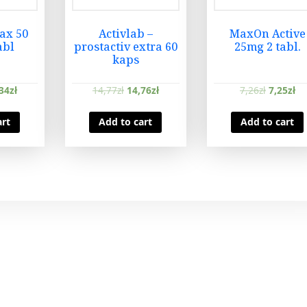
ax 50
Activlab –
MaxOn Active
abl
prostactiv extra 60
25mg 2 tabl.
kaps
34
zł
14,77
zł
14,76
zł
7,26
zł
7,25
zł
art
Add to cart
Add to cart