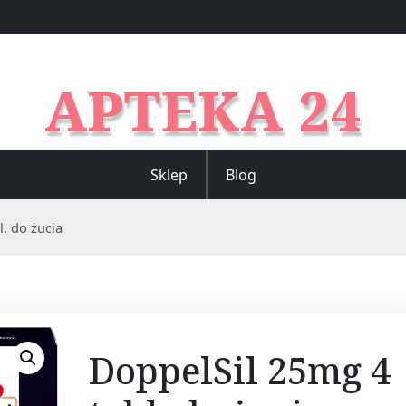
APTEKA 24
Sklep
Blog
. do żucia
DoppelSil 25mg 4