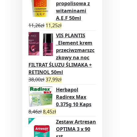
propolisowa z
witaminami
A,E,F 50ml
11,26
zł
11,25
zł
VIS PLANTIS
_Element krem
przeciwzmarszc
zkowy na noc
FILTRAT ŚLUZU ŚLIMAKA +
RETINOL 50ml
38,00
zł
37,99
zł
Herbapol
Radirex Max
0,375g 10 Kaps
8,46
zł
8,45
zł
Zestaw Artresan
OPTIMA 3 x 90
szt