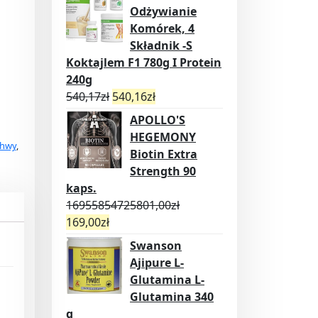
Odżywianie
Komórek, 4
Składnik -S
Koktajlem F1 780g I Protein
240g
540,17
zł
540,16
zł
APOLLO'S
HEGEMONY
chwy
,
Biotin Extra
Strength 90
kaps.
16955854725801,00
zł
169,00
zł
Swanson
Ajipure L-
Glutamina L-
Glutamina 340
g