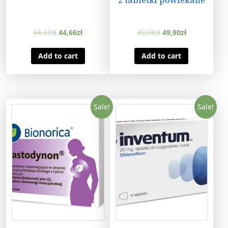
44,67
zł
44,66
zł
49,96
zł
49,90
zł
Add to cart
Add to cart
Sale!
Sale!