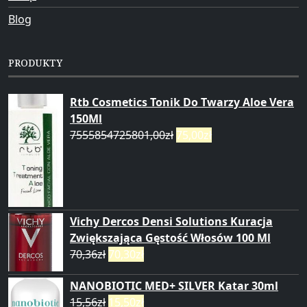
Blog
PRODUKTY
Rtb Cosmetics Tonik Do Twarzy Aloe Vera
150Ml
7555854725801,00
zł
75,00
zł
Vichy Dercos Densi Solutions Kuracja
Zwiększająca Gęstość Włosów 100 Ml
70,36
zł
70,30
zł
NANOBIOTIC MED+ SILVER Katar 30ml
15,56
zł
15,50
zł