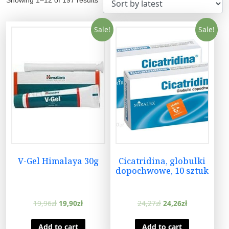
Sale!
Sale!
V-Gel Himalaya 30g
Cicatridina, globulki
dopochwowe, 10 sztuk
19,96
zł
19,90
zł
24,27
zł
24,26
zł
Add to cart
Add to cart