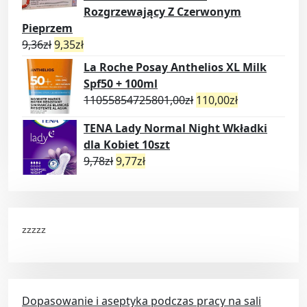
Rozgrzewający Z Czerwonym
Pieprzem
9,36
zł
9,35
zł
La Roche Posay Anthelios XL Milk
Spf50 + 100ml
11055854725801,00
zł
110,00
zł
TENA Lady Normal Night Wkładki
dla Kobiet 10szt
9,78
zł
9,77
zł
zzzzz
Dopasowanie i aseptyka podczas pracy na sali