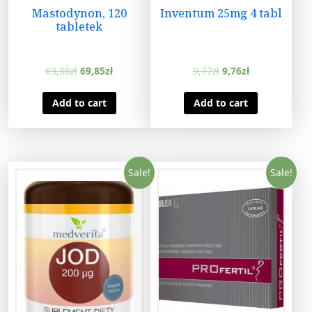
Mastodynon, 120
Inventum 25mg 4 tabl
tabletek
69,86
zł
69,85
zł
9,77
zł
9,76
zł
Add to cart
Add to cart
Sale!
Sale!