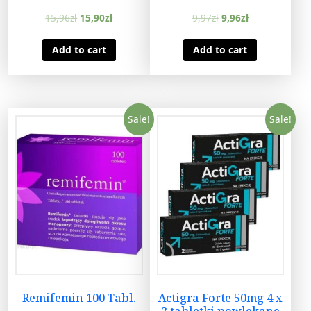
15,96
zł
15,90
zł
9,97
zł
9,96
zł
Add to cart
Add to cart
Sale!
Sale!
Remifemin 100 Tabl.
Actigra Forte 50mg 4 x
2 tabletki powlekane