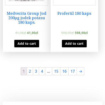
Medverita Group Jod
Profertil 180 kaps
200µg jodek potasu
180 kaps.
41,96
zł
41,90
zł
598,99
zł
598,98
zł
Add to cart
Add to cart
1
2
3
4
…
15
16
17
→