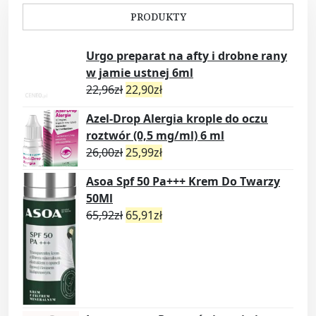
PRODUKTY
Urgo preparat na afty i drobne rany
w jamie ustnej 6ml
22,96
zł
22,90
zł
Azel-Drop Alergia krople do oczu
roztwór (0,5 mg/ml) 6 ml
26,00
zł
25,99
zł
Asoa Spf 50 Pa+++ Krem Do Twarzy
50Ml
65,92
zł
65,91
zł