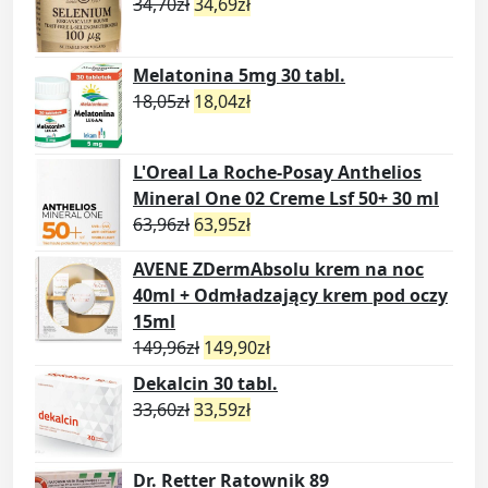
34,70
zł
34,69
zł
Melatonina 5mg 30 tabl.
18,05
zł
18,04
zł
L'Oreal La Roche-Posay Anthelios
Mineral One 02 Creme Lsf 50+ 30 ml
63,96
zł
63,95
zł
AVENE ZDermAbsolu krem na noc
40ml + Odmładzający krem pod oczy
15ml
149,96
zł
149,90
zł
Dekalcin 30 tabl.
33,60
zł
33,59
zł
Dr. Retter Ratownik 89