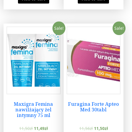
Sale!
Sale!
Maxigra Femina
Furagina Forte Apteo
nawilżający żel
Med 30tabl
intymny 75 ml
11,50
zł
11,49
zł
11,56
zł
11,50
zł