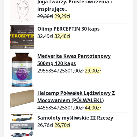
Joga twarzy. Proste ćwiczenia i
inspirujące..
29,30
zł
29,29
zł
Olimp PERCEPTIN 30 kaps
32,49
zł
32,48
zł
Medverita Kwas Pantotenowy
500mg 120 kaps
2955854725801,00
zł
29,00
zł
Halcamp Półwałek Lędźwiowy Z
Mocowaniem (PÓŁWAŁEKL)
4455854725801,00
zł
44,00
zł
Samoloty myśliwskie III Rzeszy
26,76
zł
26,70
zł