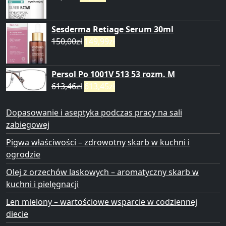
Sesderma Retiage Serum 30ml
150,00
zł
149,99
zł
Persol Po 1001V 513 53 rozm. M
613,46
zł
613,45
zł
Dopasowanie i aseptyka podczas pracy na sali
zabiegowej
Pigwa właściwości – zdrowotny skarb w kuchni i
ogrodzie
Olej z orzechów laskowych – aromatyczny skarb w
kuchni i pielęgnacji
Len mielony – wartościowe wsparcie w codziennej
diecie