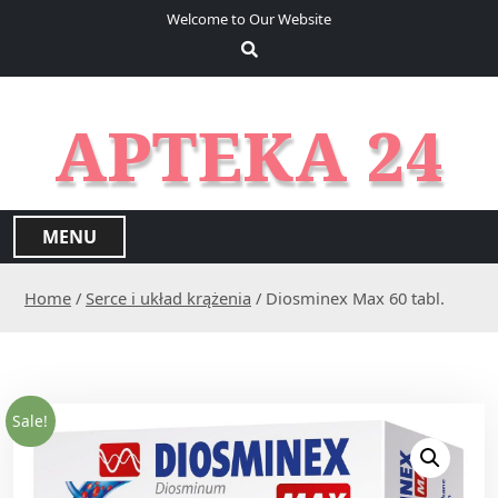
S
Welcome to Our Website
k
i
p
t
APTEKA 24
o
c
o
n
MENU
t
e
Home
/
Serce i układ krążenia
/ Diosminex Max 60 tabl.
n
t
Sale!