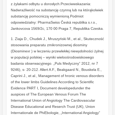
z żylakami odbytu u dorosłych.Przeciwwskazania:
Nadwrażliwość na substancję czynną lub na którąkolwiek
substancję pomocniczą wymienioną.Podmiot
odpowiedzialny: PharmaSwiss Česká republika s.r.o.,
Jankovcova 1569/2c, 170 00 Praga 7, Republika Czeska.
1. Ziaja D., Chudek J., Mruszyński M., et al., Skuteczność
stosowania preparatu zmikronizownej diosminy
(Diosminexr ) w leczeniu przewlekłej niewydolności żylnej
w populacji polskiej – wyniki wieloośrodowiskowego
badania obserwacyjnego. „Puls Medyczny” 2012, nr 7
9246), s- 20-212. Allert A.F., Beakgaard N., Bouskela E.,
Caprini J., et al., Management of hronic venous disorders
of the lower limbs Guidelines According to Scientific
Evidence PART I, Document developedunder the
auspices of The European Venous Forum The
International Union of Angiology The Cardiovascular
Disease Educational and Reserch Trust (UK), Union
Internationale de PhiEbologie, „International Angiology”