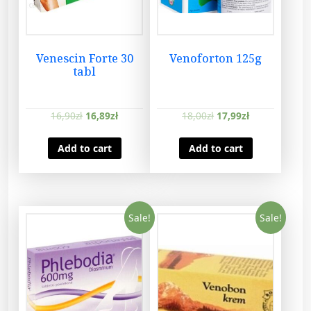
Venescin Forte 30
Venoforton 125g
tabl
16,90
zł
16,89
zł
18,00
zł
17,99
zł
Add to cart
Add to cart
Sale!
Sale!