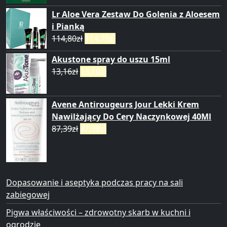
Lr Aloe Vera Zestaw Do Golenia z Aloesem
i Pianką
114,80
zł
114,79
zł
Akustone spray do uszu 15ml
13,16
zł
13,10
zł
Avene Antirougeurs Jour Lekki Krem
Nawilżający Do Cery Naczynkowej 40Ml
87,39
zł
87,38
zł
Dopasowanie i aseptyka podczas pracy na sali
zabiegowej
Pigwa właściwości – zdrowotny skarb w kuchni i
ogrodzie