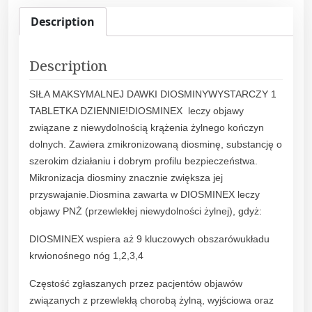
x
Description
M
a
Description
x
6
SIŁA MAKSYMALNEJ DAWKI DIOSMINYWYSTARCZY 1
0
TABLETKA DZIENNIE!DIOSMINEX leczy objawy
t
związane z niewydolnością krążenia żylnego kończyn
a
dolnych. Zawiera zmikronizowaną diosminę, substancję o
b
szerokim działaniu i dobrym profilu bezpieczeństwa.
l
Mikronizacja diosminy znacznie zwiększa jej
.
przyswajanie.Diosmina zawarta w DIOSMINEX leczy
q
objawy PNŻ (przewlekłej niewydolności żylnej), gdyż:
u
a
DIOSMINEX wspiera aż 9 kluczowych obszarówukładu
n
krwionośnego nóg 1,2,3,4
t
i
Częstość zgłaszanych przez pacjentów objawów
t
związanych z przewlekłą chorobą żylną, wyjściowa oraz