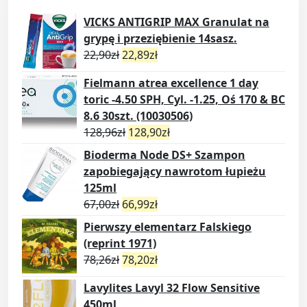
VICKS ANTIGRIP MAX Granulat na
grypę i przeziębienie 14sasz.
22,90
zł
22,89
zł
Fielmann atrea excellence 1 day
toric -4.50 SPH, Cyl. -1.25, Oś 170 & BC
8.6 30szt. (10030506)
128,96
zł
128,90
zł
Bioderma Node DS+ Szampon
zapobiegający nawrotom łupieżu
125ml
67,00
zł
66,99
zł
Pierwszy elementarz Falskiego
(reprint 1971)
78,26
zł
78,20
zł
Lavylites Lavyl 32 Flow Sensitive
450ml