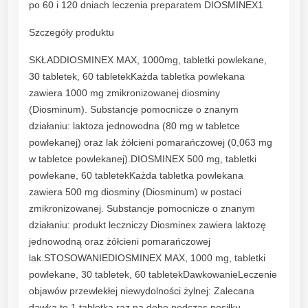
y
po 60 i 120 dniach leczenia preparatem DIOSMINEX1
Szczegóły produktu
SKŁADDIOSMINEX MAX, 1000mg, tabletki powlekane,
30 tabletek, 60 tabletekKażda tabletka powlekana
zawiera 1000 mg zmikronizowanej diosminy
(Diosminum). Substancje pomocnicze o znanym
działaniu: laktoza jednowodna (80 mg w tabletce
powlekanej) oraz lak żółcieni pomarańczowej (0,063 mg
w tabletce powlekanej).DIOSMINEX 500 mg, tabletki
powlekane, 60 tabletekKażda tabletka powlekana
zawiera 500 mg diosminy (Diosminum) w postaci
zmikronizowanej. Substancje pomocnicze o znanym
działaniu: produkt leczniczy Diosminex zawiera laktozę
jednowodną oraz żółcieni pomarańczowej
lak.STOSOWANIEDIOSMINEX MAX, 1000 mg, tabletki
powlekane, 30 tabletek, 60 tabletekDawkowanieLeczenie
objawów przewlekłej niewydolności żylnej: Zalecana
dawka to 1 tabletka raz na dobę podczas posiłku.