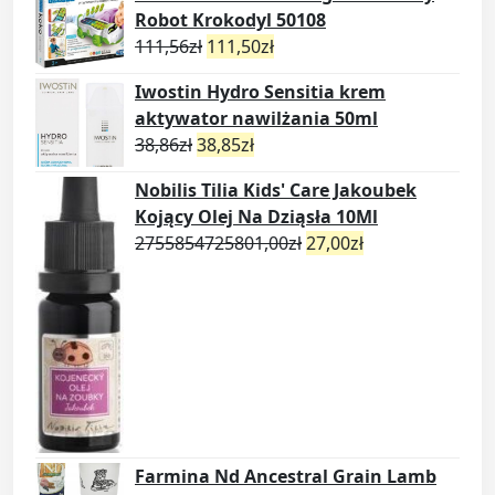
Robot Krokodyl 50108
111,56
zł
111,50
zł
Iwostin Hydro Sensitia krem
aktywator nawilżania 50ml
38,86
zł
38,85
zł
Nobilis Tilia Kids' Care Jakoubek
Kojący Olej Na Dziąsła 10Ml
2755854725801,00
zł
27,00
zł
Farmina Nd Ancestral Grain Lamb