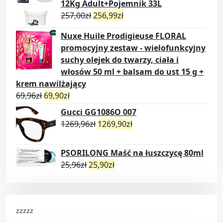
12Kg Adult+Pojemnik 33L
257,00
zł
256,99
zł
Nuxe Huile Prodigieuse FLORAL
promocyjny zestaw - wielofunkcyjny
suchy olejek do twarzy, ciała i
włosów 50 ml + balsam do ust 15 g +
krem nawilżający
69,96
zł
69,90
zł
Gucci GG1086O 007
1269,96
zł
1269,90
zł
PSORILONG Maść na łuszczycę 80ml
25,96
zł
25,90
zł
zzzzz