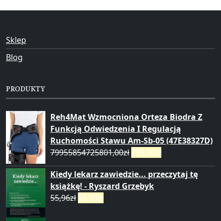
Sklep
Blog
PRODUKTY
Reh4Mat Wzmocniona Orteza Biodra Z
Funkcją Odwiedzenia I Regulacją
Ruchomości Stawu Am-Sb-05 (47E38327D)
79955854725801,00
zł
799,00
zł
Kiedy lekarz zawiedzie... przeczytaj tę
książkę! - Ryszard Grzebyk
55,96
zł
55,90
zł