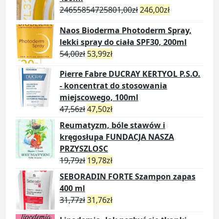
24655854725801,00
zł
246,00
zł
Naos Bioderma Photoderm Spray,
lekki spray do ciała SPF30, 200ml
54,00
zł
53,99
zł
Pierre Fabre DUCRAY KERTYOL P.S.O.
- koncentrat do stosowania
miejscowego, 100ml
47,56
zł
47,50
zł
Reumatyzm, bóle stawów i
kręgosłupa FUNDACJA NASZA
PRZYSZLOSC
19,79
zł
19,78
zł
SEBORADIN FORTE Szampon zapas
400 ml
31,77
zł
31,76
zł