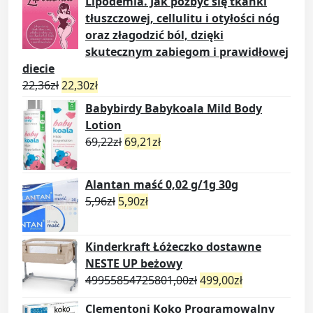
Lipodemia. Jak pozbyć się tkanki
tłuszczowej, cellulitu i otyłości nóg
oraz złagodzić ból, dzięki
skutecznym zabiegom i prawidłowej
diecie
22,36
zł
22,30
zł
Babybirdy Babykoala Mild Body
Lotion
69,22
zł
69,21
zł
Alantan maść 0,02 g/1g 30g
5,96
zł
5,90
zł
Kinderkraft Łóżeczko dostawne
NESTE UP beżowy
49955854725801,00
zł
499,00
zł
Clementoni Koko Programowalny