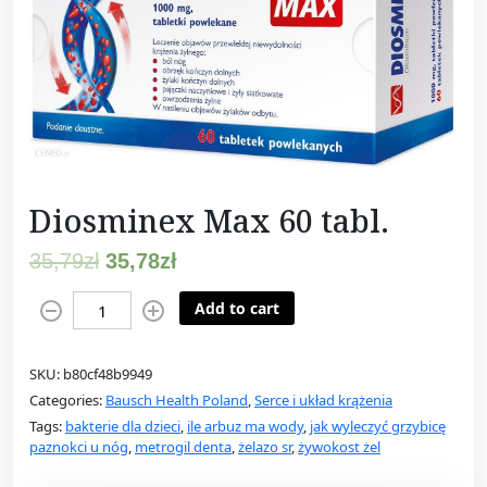
Diosminex Max 60 tabl.
35,79
zł
35,78
zł
D
Add to cart
i
o
SKU:
b80cf48b9949
s
Categories:
Bausch Health Poland
,
Serce i układ krążenia
m
Tags:
bakterie dla dzieci
,
ile arbuz ma wody
,
jak wyleczyć grzybicę
i
paznokci u nóg
,
metrogil denta
,
żelazo sr
,
żywokost żel
n
e