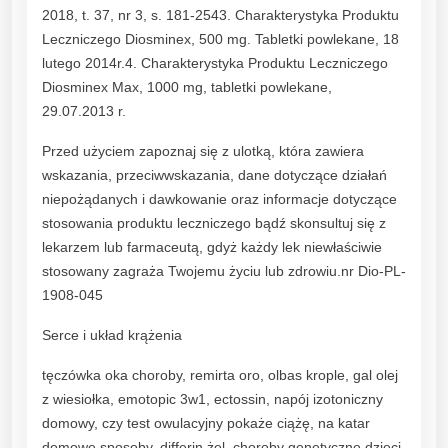
2018, t. 37, nr 3, s. 181-2543. Charakterystyka Produktu
Leczniczego Diosminex, 500 mg. Tabletki powlekane, 18
lutego 2014r.4. Charakterystyka Produktu Leczniczego
Diosminex Max, 1000 mg, tabletki powlekane,
29.07.2013 r.
Przed użyciem zapoznaj się z ulotką, która zawiera
wskazania, przeciwwskazania, dane dotyczące działań
niepożądanych i dawkowanie oraz informacje dotyczące
stosowania produktu leczniczego bądź skonsultuj się z
lekarzem lub farmaceutą, gdyż każdy lek niewłaściwie
stosowany zagraża Twojemu życiu lub zdrowiu.nr Dio-PL-
1908-045
Serce i układ krążenia
tęczówka oka choroby, remirta oro, olbas krople, gal olej
z wiesiołka, emotopic 3w1, ectossin, napój izotoniczny
domowy, czy test owulacyjny pokaże ciążę, na katar
domowe sposoby, differin żel, choroby genetyczne dzieci,