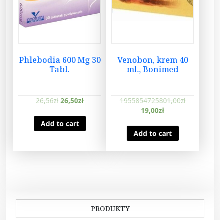
Phlebodia 600 Mg 30
Venobon, krem 40
Tabl.
ml., Bonimed
26,56
zł
26,50
zł
1955854725801,00
zł
19,00
zł
Add to cart
Add to cart
PRODUKTY