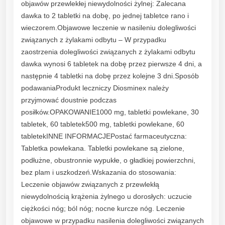
objawów przewlekłej niewydolności żylnej: Zalecana
dawka to 2 tabletki na dobę, po jednej tabletce rano i
wieczorem.Objawowe leczenie w nasileniu dolegliwości
związanych z żylakami odbytu – W przypadku
zaostrzenia dolegliwości związanych z żylakami odbytu
dawka wynosi 6 tabletek na dobę przez pierwsze 4 dni, a
następnie 4 tabletki na dobę przez kolejne 3 dni.Sposób
podawaniaProdukt leczniczy Diosminex należy
przyjmować doustnie podczas
posiłków.OPAKOWANIE1000 mg, tabletki powlekane, 30
tabletek, 60 tabletek500 mg, tabletki powlekane, 60
tabletekINNE INFORMACJEPostać farmaceutyczna:
Tabletka powlekana. Tabletki powlekane są zielone,
podłużne, obustronnie wypukłe, o gładkiej powierzchni,
bez plam i uszkodzeń.Wskazania do stosowania:
Leczenie objawów związanych z przewlekłą
niewydolnością krążenia żylnego u dorosłych: uczucie
ciężkości nóg; ból nóg; nocne kurcze nóg. Leczenie
objawowe w przypadku nasilenia dolegliwości związanych