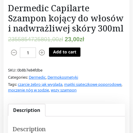
Dermedic Capilarte
Szampon kojący do włosów
i nadwrażliwej skóry 300ml
2355854725801,00
zł
23,00
zł
D
Add to cart
e
r
SKU:
0b8b7e84fdbe
m
Categories:
Dermedic
,
Dermokosmetyki
e
Tags:
czarcie żebro jak wygląda
,
majtki siateczkowe poporodowe
,
d
moczenie nóg w sodzie
,
wszy szampon
i
c
C
Description
a
p
Description
i