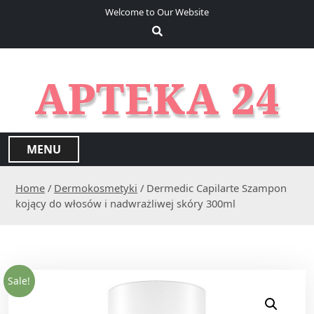
S
Welcome to Our Website
k
i
p
t
APTEKA 24
o
c
o
n
MENU
t
e
Home
/
Dermokosmetyki
/ Dermedic Capilarte Szampon
n
kojący do włosów i nadwrażliwej skóry 300ml
t
Sale!