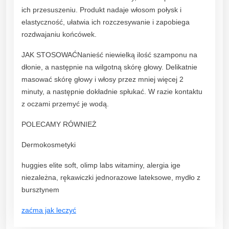
e
ich przesuszeniu. Produkt nadaje włosom połysk i
j
elastyczność, ułatwia ich rozczesywanie i zapobiega
s
rozdwajaniu końcówek.
k
ó
JAK STOSOWAĆNanieść niewielką ilość szamponu na
r
dłonie, a następnie na wilgotną skórę głowy. Delikatnie
y
masować skórę głowy i włosy przez mniej więcej 2
3
minuty, a następnie dokładnie spłukać. W razie kontaktu
0
z oczami przemyć je wodą.
0
m
POLECAMY RÓWNIEŻ
l
Dermokosmetyki
q
u
huggies elite soft, olimp labs witaminy, alergia ige
a
niezależna, rękawiczki jednorazowe lateksowe, mydło z
n
bursztynem
t
i
zaćma jak leczyć
t