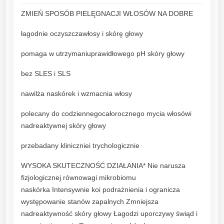
l
ZMIEŃ SPOSÓB PIELĘGNACJI WŁOSÓW NA DOBRE
a
r
łagodnie oczyszczawłosy i skórę głowy
t
e
pomaga w utrzymaniuprawidłowego pH skóry głowy
S
bez SLES i SLS
z
a
nawilża naskórek i wzmacnia włosy
m
p
polecany do codziennegocałorocznego mycia włosówi
o
nadreaktywnej skóry głowy
n
przebadany kliniczniei trychologicznie
k
o
WYSOKA SKUTECZNOŚĆ DZIAŁANIA* Nie narusza
j
fizjologicznej równowagi mikrobiomu
ą
naskórka Intensywnie koi podrażnienia i ogranicza
c
występowanie stanów zapalnych Zmniejsza
y
nadreaktywność skóry głowy Łagodzi uporczywy świąd i
d