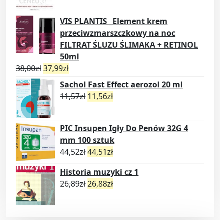
VIS PLANTIS _Element krem
przeciwzmarszczkowy na noc
FILTRAT ŚLUZU ŚLIMAKA + RETINOL
50ml
38,00
zł
37,99
zł
Sachol Fast Effect aerozol 20 ml
11,57
zł
11,56
zł
PIC Insupen Igły Do Penów 32G 4
mm 100 sztuk
44,52
zł
44,51
zł
Historia muzyki cz 1
26,89
zł
26,88
zł