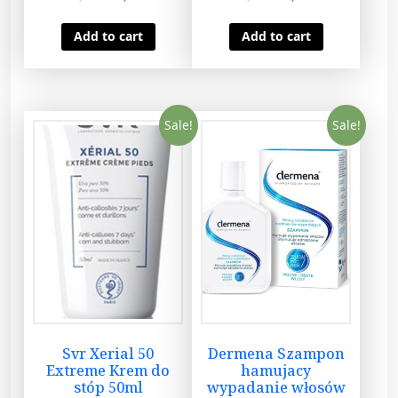
Add to cart
Add to cart
Sale!
Sale!
Svr Xerial 50
Dermena Szampon
Extreme Krem do
hamujacy
stóp 50ml
wypadanie włosów