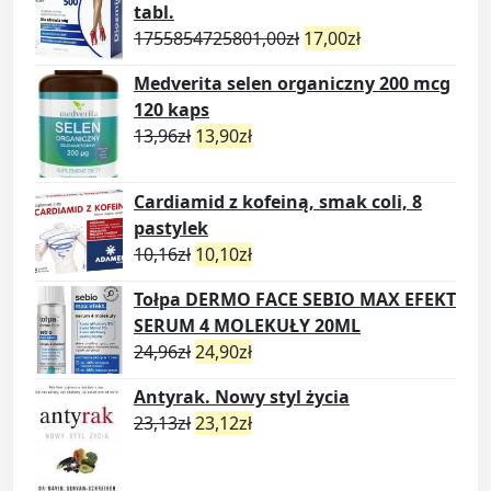
tabl.
1755854725801,00
zł
17,00
zł
Medverita selen organiczny 200 mcg
120 kaps
13,96
zł
13,90
zł
Cardiamid z kofeiną, smak coli, 8
pastylek
10,16
zł
10,10
zł
Tołpa DERMO FACE SEBIO MAX EFEKT
SERUM 4 MOLEKUŁY 20ML
24,96
zł
24,90
zł
Antyrak. Nowy styl życia
23,13
zł
23,12
zł