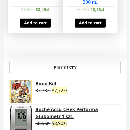
200 ml
38,50
zł
38,49
zł
18,19
zł
18,18
zł
Add to cart
Add to cart
PRODUKTY
Binio Bill
87,73
zł
87,72
zł
Roche Accu-CHek Performa
Glukometr 1 szt.
58,96
zł
58,90
zł