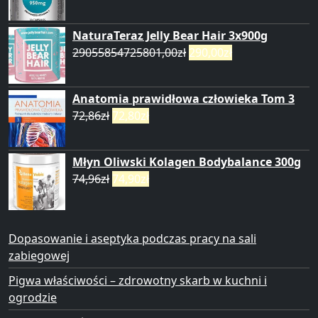
NaturaTeraz Jelly Bear Hair 3x900g
29055854725801,00
zł
290,00
zł
Anatomia prawidłowa człowieka Tom 3
72,86
zł
72,80
zł
Młyn Oliwski Kolagen Bodybalance 300g
74,96
zł
74,90
zł
Dopasowanie i aseptyka podczas pracy na sali
zabiegowej
Pigwa właściwości – zdrowotny skarb w kuchni i
ogrodzie