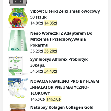
Vibovit Literki Żelki smak owocowy
50 sztuk
14,86
zł
14,85
zł
Neno Woreczki Z Adapterem Do
Mrożenia I Przechowywania
Pokarmu
36,29
zł
36,28
zł
Symbiosys Alflorex Probiotyk
30kaps.
34,50
zł
34,49
zł
NOVAMA FAMILINO PRO BY FLAEM
INHALATOR PNEUMATYCZNO-
TŁOKOWY
146,96
zł
146,90
zł
Natubay Kolagen Collagen Gold