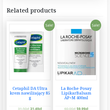
y
Related products
Sale!
Sale!
Cetaphil DA Ultra
La Roche-Posay
krem nawilżający 85
LipikarBalsam
g
AP+M 400ml
31,50
zł
31,49
zł
60,00
zł
59,99
zł