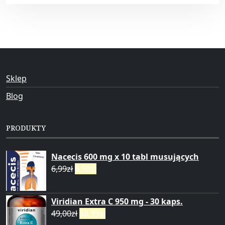
Sklep
Blog
PRODUKTY
Nacecis 600 mg x 10 tabl musujących
6,99
zł
6,98
zł
Viridian Extra C 950 mg - 30 kaps.
49,00
zł
48,99
zł