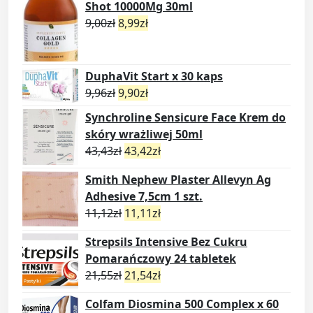
Shot 10000Mg 30ml
9,00
zł
8,99
zł
DuphaVit Start x 30 kaps
9,96
zł
9,90
zł
Synchroline Sensicure Face Krem do
skóry wrażliwej 50ml
43,43
zł
43,42
zł
Smith Nephew Plaster Allevyn Ag
Adhesive 7,5cm 1 szt.
11,12
zł
11,11
zł
Strepsils Intensive Bez Cukru
Pomarańczowy 24 tabletek
21,55
zł
21,54
zł
Colfam Diosmina 500 Complex x 60