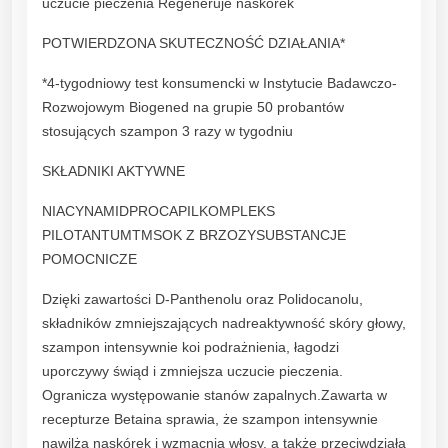
uczucie pieczenia Regeneruje naskórek
o
w
POTWIERDZONA SKUTECZNOŚĆ DZIAŁANIA*
ł
*4-tygodniowy test konsumencki w Instytucie Badawczo-
o
Rozwojowym Biogened na grupie 50 probantów
s
stosujących szampon 3 razy w tygodniu
ó
w
SKŁADNIKI AKTYWNE
i
n
NIACYNAMIDPROCAPILKOMPLEKS
a
PILOTANTUMTMSOK Z BRZOZYSUBSTANCJE
d
POMOCNICZE
w
Dzięki zawartości D-Panthenolu oraz Polidocanolu,
r
składników zmniejszających nadreaktywność skóry głowy,
a
szampon intensywnie koi podrażnienia, łagodzi
ż
uporczywy świąd i zmniejsza uczucie pieczenia.
l
Ogranicza występowanie stanów zapalnych.Zawarta w
i
recepturze Betaina sprawia, że szampon intensywnie
w
nawilża naskórek i wzmacnia włosy, a także przeciwdziała