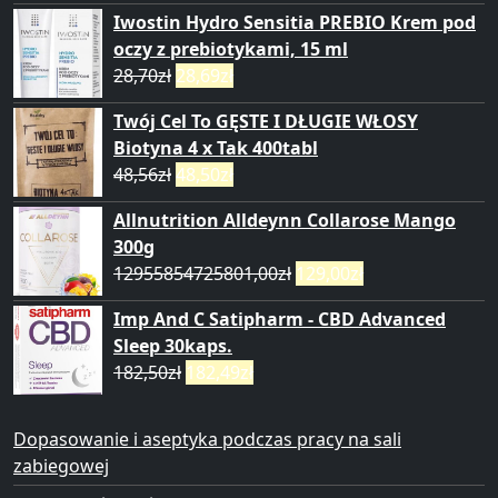
Iwostin Hydro Sensitia PREBIO Krem pod
oczy z prebiotykami, 15 ml
28,70
zł
28,69
zł
Twój Cel To GĘSTE I DŁUGIE WŁOSY
Biotyna 4 x Tak 400tabl
48,56
zł
48,50
zł
Allnutrition Alldeynn Collarose Mango
300g
12955854725801,00
zł
129,00
zł
Imp And C Satipharm - CBD Advanced
Sleep 30kaps.
182,50
zł
182,49
zł
Dopasowanie i aseptyka podczas pracy na sali
zabiegowej