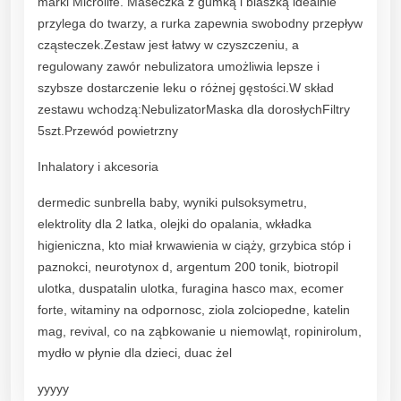
marki Microlife. Maseczka z gumką i blaszką idealnie
n
przylega do twarzy, a rurka zapewnia swobodny przepływ
h
cząsteczek.Zestaw jest łatwy w czyszczeniu, a
a
regulowany zawór nebulizatora umożliwia lepsze i
l
szybsze dostarczenie leku o różnej gęstości.W skład
a
zestawu wchodzą:NebulizatorMaska dla dorosłychFiltry
t
5szt.Przewód powietrzny
o
r
Inhalatory i akcesoria
a
N
dermedic sunbrella baby, wyniki pulsoksymetru,
E
elektrolity dla 2 latka, olejki do opalania, wkładka
B
higieniczna, kto miał krwawienia w ciąży, grzybica stóp i
1
paznokci, neurotynox d, argentum 200 tonik, biotropil
0
ulotka, duspatalin ulotka, furagina hasco max, ecomer
i
forte, witaminy na odpornosc, ziola zolciopedne, katelin
N
mag, revival, co na ząbkowanie u niemowląt, ropinirolum,
E
mydło w płynie dla dzieci, duac żel
B
yyyyy
1