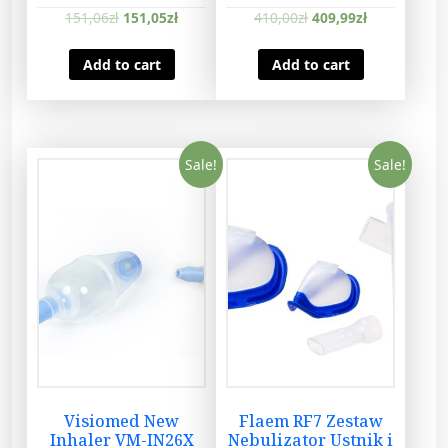
t
151,06
zł
151,05
zł
410,00
zł
409,99
zł
i
t
Add to cart
Add to cart
y
Sale!
Sale!
Visiomed New
Flaem RF7 Zestaw
Inhaler VM-IN26X
Nebulizator Ustnik i