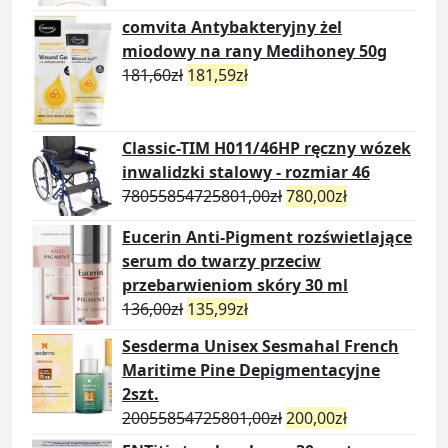
comvita Antybakteryjny żel
miodowy na rany Medihoney 50g
181,60
zł
181,59
zł
Classic-TIM H011/46HP ręczny wózek
inwalidzki stalowy - rozmiar 46
78055854725801,00
zł
780,00
zł
Eucerin Anti-Pigment rozświetlające
serum do twarzy przeciw
przebarwieniom skóry 30 ml
136,00
zł
135,99
zł
Sesderma Unisex Sesmahal French
Maritime Pine Depigmentacyjne
2szt.
20055854725801,00
zł
200,00
zł