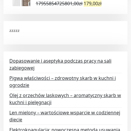
17955854725801,00
zł
179,00
zł
zzzzz
Dopasowanie i aseptyka podczas pracy na sali
zabiegowej
Pigwa właściwości – zdrowotny skarb w kuchni i
ogrodzie
Olej z orzechów laskowych – aromatyczny skarb w
kuchni i pielęgnacji
Len mielony – wartościowe wsparcie w codziennej
diecie
Elektrokoagulacja: nowoczesna metoda usuwania