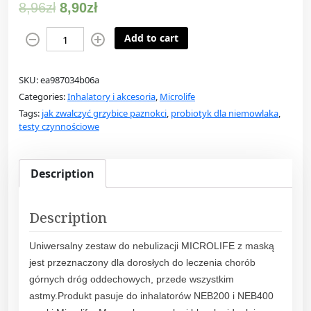
8,96
zł
8,90
zł
M
Add to cart
i
c
SKU:
ea987034b06a
r
Categories:
Inhalatory i akcesoria
,
Microlife
o
Tags:
jak zwalczyć grzybice paznokci
,
probiotyk dla niemowlaka
,
l
testy czynnościowe
i
f
e
Description
M
a
Description
s
k
Uniwersalny zestaw do nebulizacji MICROLIFE z maską
a
jest przeznaczony dla dorosłych do leczenia chorób
d
górnych dróg oddechowych, przede wszystkim
o
astmy.Produkt pasuje do inhalatorów NEB200 i NEB400
i