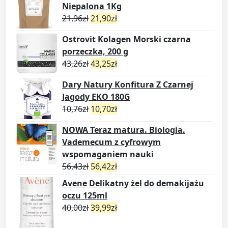
Niepalona 1Kg
21,96
zł
21,90
zł
Ostrovit Kolagen Morski czarna
porzeczka, 200 g
43,26
zł
43,25
zł
Dary Natury Konfitura Z Czarnej
Jagody EKO 180G
10,76
zł
10,70
zł
NOWA Teraz matura. Biologia.
Vademecum z cyfrowym
wspomaganiem nauki
56,43
zł
56,42
zł
Avene Delikatny żel do demakijażu
oczu 125ml
40,00
zł
39,99
zł