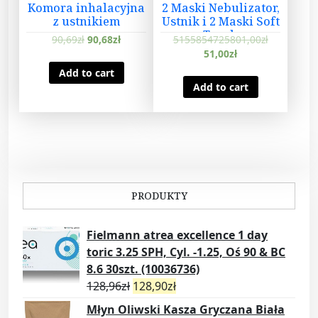
Komora inhalacyjna
2 Maski Nebulizator,
z ustnikiem
Ustnik i 2 Maski Soft
Touch
90,69
zł
90,68
zł
5155854725801,00
zł
51,00
zł
Add to cart
Add to cart
PRODUKTY
Fielmann atrea excellence 1 day
toric 3.25 SPH, Cyl. -1.25, Oś 90 & BC
8.6 30szt. (10036736)
128,96
zł
128,90
zł
Młyn Oliwski Kasza Gryczana Biała