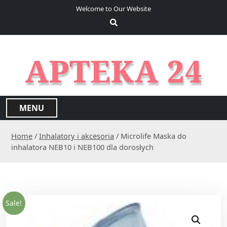
S
Welcome to Our Website
k
i
p
t
APTEKA 24
o
c
o
n
MENU
t
e
Home
/
Inhalatory i akcesoria
/ Microlife Maska do
n
inhalatora NEB10 i NEB100 dla dorosłych
t
Sale!