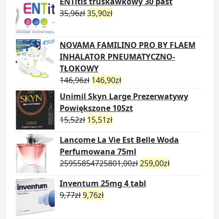
ENTitis truskawkowy 30 past
35,96
zł
35,90
zł
NOVAMA FAMILINO PRO BY FLAEM
INHALATOR PNEUMATYCZNO-
TŁOKOWY
146,96
zł
146,90
zł
Unimil Skyn Large Prezerwatywy
Powiększone 10Szt
15,52
zł
15,51
zł
Lancome La Vie Est Belle Woda
Perfumowana 75ml
25955854725801,00
zł
259,00
zł
Inventum 25mg 4 tabl
9,77
zł
9,76
zł