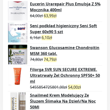
Eucerin Urarepair Plus Emulsja Z 5%
Mocznika 400ml
64,00
zł
63,99
zł
Seni podkład higieniczny Seni Soft
Super 60x90 5 szt
6,16
zł
6,10
zł
Swanson Glucosamine Chondroitin
MSM 360 tabl.
74,80
zł
74,79
zł
Filorga SVR SUN SECURE EXTREME,
Ultratrwały Żel Ochronny SPF50+ 50
ml
5455854725801,00
zł
54,00
zł
Snailmed Krem Modelujący Ze
Śluzem Ślimaka Na Dzień/Na Noc
50Ml