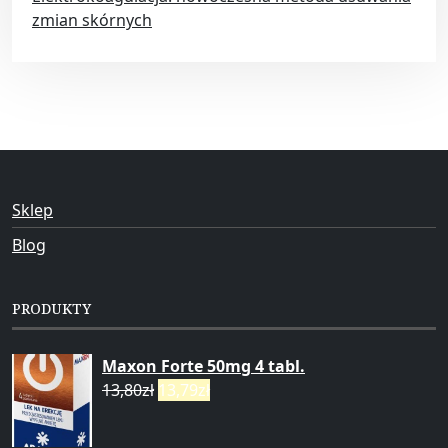
zmian skórnych
Sklep
Blog
PRODUKTY
Maxon Forte 50mg 4 tabl.
13,80
zł
13,79
zł