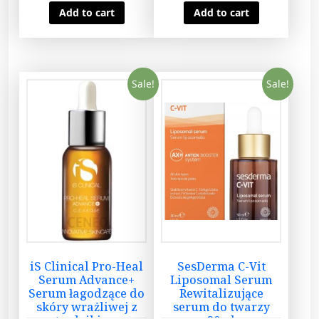
Add to cart
Add to cart
t
w
a
r
z
Sale!
Sale!
y
n
a
d
z
i
e
ń
8
8
iS Clinical Pro-Heal
SesDerma C-Vit
m
Serum Advance+
Liposomal Serum
l
Serum łagodzące do
Rewitalizujące
q
skóry wrażliwej z
serum do twarzy