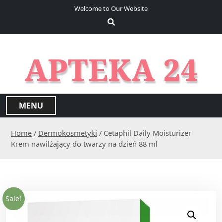
S
Welcome to Our Website
k
i
p
t
APTEKA 24
o
c
o
n
MENU
t
e
Home
/
Dermokosmetyki
/ Cetaphil Daily Moisturizer
n
Krem nawilżający do twarzy na dzień 88 ml
t
Sale!