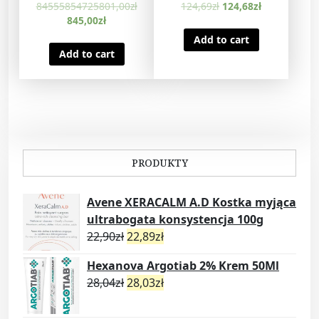
trądzikiem
30ml
u
84555854725801,00
zł
124,69
zł
124,68
zł
różowatym 30ml
a
845,00
zł
n
Add to cart
t
Add to cart
i
t
y
PRODUKTY
Avene XERACALM A.D Kostka myjąca
ultrabogata konsystencja 100g
22,90
zł
22,89
zł
Hexanova Argotiab 2% Krem 50Ml
28,04
zł
28,03
zł