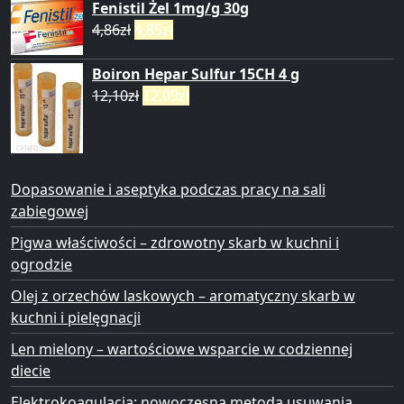
Fenistil Żel 1mg/g 30g
4,86
zł
4,85
zł
Boiron Hepar Sulfur 15CH 4 g
12,10
zł
12,09
zł
Dopasowanie i aseptyka podczas pracy na sali
zabiegowej
Pigwa właściwości – zdrowotny skarb w kuchni i
ogrodzie
Olej z orzechów laskowych – aromatyczny skarb w
kuchni i pielęgnacji
Len mielony – wartościowe wsparcie w codziennej
diecie
Elektrokoagulacja: nowoczesna metoda usuwania