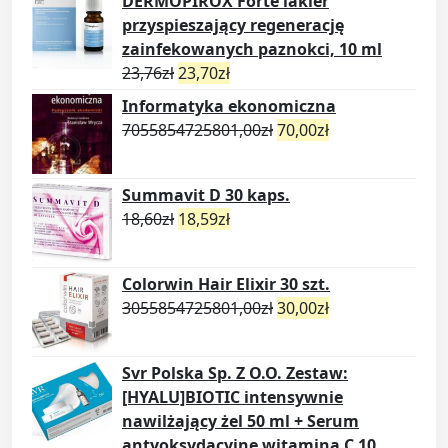
DERMOPIROX Forte lakier
przyspieszający regenerację
zainfekowanych paznokci, 10 ml
23,76
zł
23,70
zł
Informatyka ekonomiczna
7055854725801,00
zł
70,00
zł
Summavit D 30 kaps.
18,60
zł
18,59
zł
Colorwin Hair Elixir 30 szt.
3055854725801,00
zł
30,00
zł
Svr Polska Sp. Z O.O. Zestaw:
[HYALU]BIOTIC intensywnie
nawilżający żel 50 ml + Serum
antyoksydacyjne witaminą C 10