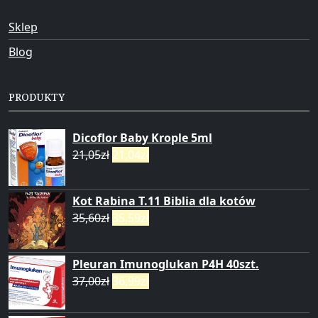
Sklep
Blog
PRODUKTY
Dicoflor Baby Krople 5ml
21,05
zł
21,04
zł
Kot Rabina T.11 Biblia dla kotów
35,60
zł
35,59
zł
Pleuran Imunoglukan P4H 40szt.
37,00
zł
36,99
zł