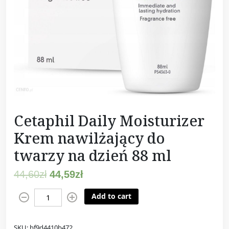
Cetaphil Daily Moisturizer
Krem nawilżający do
twarzy na dzień 88 ml
44,60
zł
44,59
zł
C
Add to cart
e
t
SKU:
bf9d4410b472