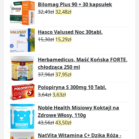
Bilomag Plus 90 + 30 kapsułek
32,49
zł
32,48
zł
Hasco Valused Noc 30tabl.
15,30
zł
15,29
zł
Herbamedicus, Maść Końska FORTE,
chłodząca 250 ml
37,96
zł
37,95
zł
Polopiryna S 300mg 10 Tabl.
3,64
zł
3,63
zł
Noble Health Misiowy Koktajl na
Zdrowe Włosy, 110g
43,56
zł
43,50
zł
NatVita Witamina C+ Dzika Róża -