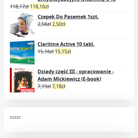
118,17
zł
118,16
zł
Czepek Do Pasemek 1szt.
2,56
zł
2,50
zł
Claritine Active 10 tabl.
15,16
zł
15,15
zł
Dziady część III - opracowanie -
Adam Mickiewicz (E-book)
7,19
zł
7,18
zł
zzzzz