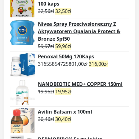
100 kaps
32,56
zł
32,50
zł
Nivea Spray Przeciwsłoneczny Z
Aktywatorem Opalania Protect &
Bronze Spf50
59,97
zł
59,96
zł
Penoxal 50Mg 120Kaps
31655854725801,00
zł
316,00
zł
NANOBIOTIC MED+ COPPER 150ml
19,96
zł
19,95
zł
Avilin Balsam x 100ml
30,46
zł
30,40
zł