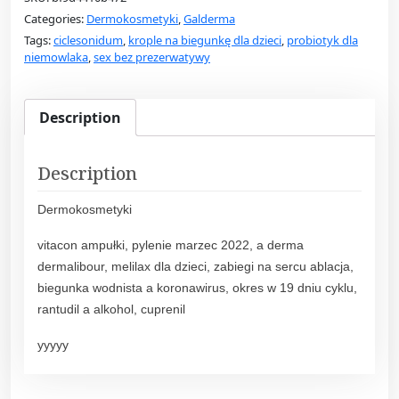
a
Categories:
Dermokosmetyki
,
Galderma
p
Tags:
ciclesonidum
,
krople na biegunkę dla dzieci
,
probiotyk dla
h
niemowlaka
,
sex bez prezerwatywy
i
l
D
Description
a
i
Description
l
y
Dermokosmetyki
M
o
vitacon ampułki, pylenie marzec 2022, a derma
i
dermalibour, melilax dla dzieci, zabiegi na sercu ablacja,
s
biegunka wodnista a koronawirus, okres w 19 dniu cyklu,
t
rantudil a alkohol, cuprenil
u
r
yyyyy
i
z