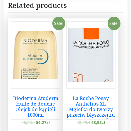
e
Related products
r
K
Sale!
Sale!
r
e
m
n
a
w
i
l
ż
a
j
Bioderma Atoderm
La Roche Posay
ą
Huile de douche
Anthelios XL
c
Olejek do kąpieli
Mgiełka do twarzy
1000ml
przeciw błyszczeniu
y
się SPF50 75ml
d
56,28
zł
56,27
zł
48,99
zł
48,98
zł
o