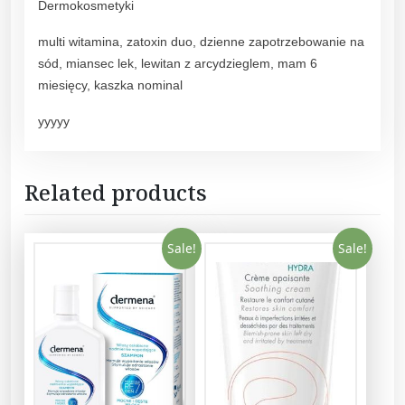
q
Dermokosmetyki
u
multi witamina, zatoxin duo, dzienne zapotrzebowanie na
a
sód, miansec lek, lewitan z arcydzieglem, mam 6
n
miesięcy, kaszka nominal
t
i
yyyyy
t
y
Related products
Sale!
Sale!