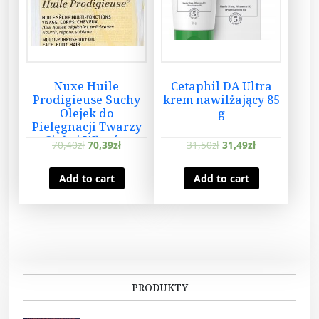
Nuxe Huile
Cetaphil DA Ultra
Prodigieuse Suchy
krem nawilżający 85
Olejek do
g
Pielęgnacji Twarzy
Ciała i Włosów
70,40
zł
70,39
zł
31,50
zł
31,49
zł
100ml
Add to cart
Add to cart
PRODUKTY