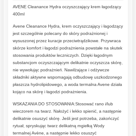
E
AVENE Cleanance Hydra oczyszczający krem łagodzący
H
400ml
Y
D
Avene Cleanance Hydra, krem oczyszczający i łagodzący
R
jest szczególnie polecany do skóry podrażnionej i
A
wysuszonej przez kuracje przeciwtrądzikowe. Przywraca
O
skórze komfort i łagodzi podrażnienia powstałe na skutek
c
stosowania produktów leczniczych. Dzięki łagodnym
z
substancjom oczyszczającym delikatnie oczyszcza skórę,
y
nie wywołując podrażnień. Nawilżające i odżywcze
s
składniki aktywne wspomagają odbudowę uszkodzonego
z
płaszcza hydrolipidowego, a woda termalna Avene działa
c
kojąco na skórę i łagodzi podrażnienia.
z
WSKAZANIA DO STOSOWANIA:Stosować rano i/lub
a
wieczorem na twarz. Nałożyć i lekko spienić, a następnie
j
delikatnie osuszyć skórę. Jeśli jest potrzeba, zakończyć
ą
rytuał, spryskując twarz delikatną mgiełką Wody
c
termalnej Avène, a następnie lekko osuszyć
y