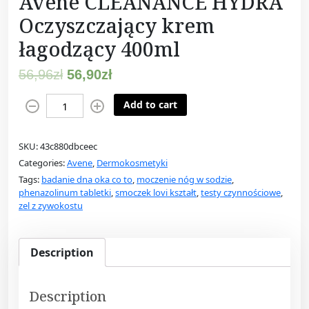
Avene CLEANANCE HYDRA
Oczyszczający krem
łagodzący 400ml
56,96
zł
56,90
zł
A
Add to cart
v
e
SKU:
43c880dbceec
n
Categories:
Avene
,
Dermokosmetyki
e
Tags:
badanie dna oka co to
,
moczenie nóg w sodzie
,
C
phenazolinum tabletki
,
smoczek lovi kształt
,
testy czynnościowe
,
L
zel z zywokostu
E
A
N
Description
A
N
Description
C