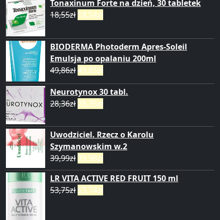
Tonaxinum Forte na dzień, 30 tabletek
18,55
zł
18,54
zł
BIODERMA Photoderm Apres-Soleil
Emulsja po opalaniu 200ml
49,86
zł
49,85
zł
Neurotynox 30 tabl.
28,36
zł
28,35
zł
Uwodziciel. Rzecz o Karolu
Szymanowskim w.2
39,99
zł
39,98
zł
LR VITA ACTIVE RED FRUIT 150 ml
53,75
zł
53,74
zł