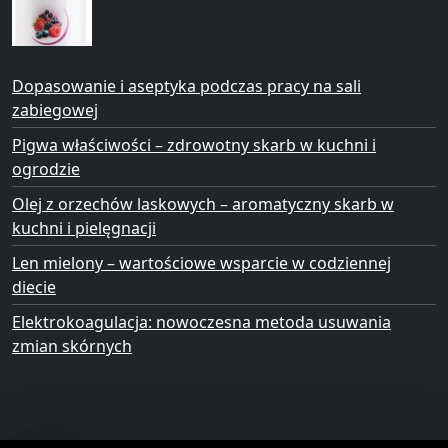
Dopasowanie i aseptyka podczas pracy na sali
zabiegowej
Pigwa właściwości – zdrowotny skarb w kuchni i
ogrodzie
Olej z orzechów laskowych – aromatyczny skarb w
kuchni i pielęgnacji
Len mielony – wartościowe wsparcie w codziennej
diecie
Elektrokoagulacja: nowoczesna metoda usuwania
zmian skórnych