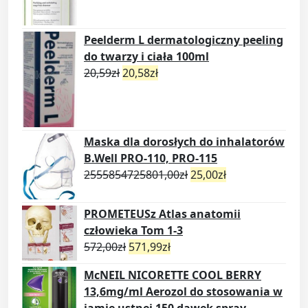
Peelderm L dermatologiczny peeling
do twarzy i ciała 100ml
20,59
zł
20,58
zł
Maska dla dorosłych do inhalatorów
B.Well PRO-110, PRO-115
2555854725801,00
zł
25,00
zł
PROMETEUSz Atlas anatomii
człowieka Tom 1-3
572,00
zł
571,99
zł
McNEIL NICORETTE COOL BERRY
13,6mg/ml Aerozol do stosowania w
jamie ustnej 150 dawek spray