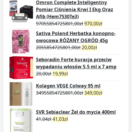
Omron Complete Inteligentny
Pomiar Ciśnienia Krwi I Ekg Oraz
Afib (Hem7530Te3)
97055854725801,00
zł
970,00
zł
Sativa Poland Herbatka konopno-
owocowa RÓŻANY OGRÓD 45g
2055854725801,00
zł
20,00
zł
Seboradin Forte kuracja przeciw
wypadaniu włosów 5,5 ml x 7 amp
20,00
zł
19,99
zł
Kolagen VEGE Colway 95 ml
34955854725801,00
zł
349,00
zł
SVR Sebiaclear Żel do mycia 400ml
41,04
zł
41,03
zł