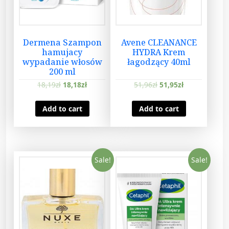
Dermena Szampon
Avene CLEANANCE
hamujacy
HYDRA Krem
wypadanie włosów
łagodzący 40ml
200 ml
18,19
zł
18,18
zł
51,96
zł
51,95
zł
Add to cart
Add to cart
Sale!
Sale!