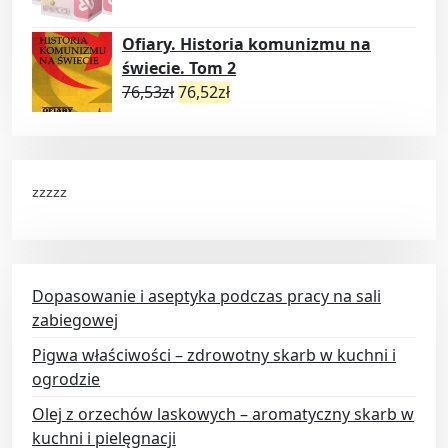
Ofiary. Historia komunizmu na
świecie. Tom 2
76,53
zł
76,52
zł
zzzzz
Dopasowanie i aseptyka podczas pracy na sali
zabiegowej
Pigwa właściwości – zdrowotny skarb w kuchni i
ogrodzie
Olej z orzechów laskowych – aromatyczny skarb w
kuchni i pielęgnacji