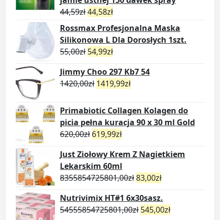
44,59
zł
44,58
zł
Rossmax Profesjonalna Maska
Silikonowa L Dla Dorosłych 1szt.
55,00
zł
54,99
zł
Jimmy Choo 297 Kb7 54
1420,00
zł
1419,99
zł
Primabiotic Collagen Kolagen do
picia pełna kuracja 90 x 30 ml Gold
620,00
zł
619,99
zł
Just Ziołowy Krem Z Nagietkiem
Lekarskim 60ml
8355854725801,00
zł
83,00
zł
Nutrivimix HT#1 6x30sasz.
54555854725801,00
zł
545,00
zł