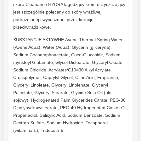
skórę.Cleanance HYDRA łagodzący krem oczyszczający
k
jest szczególnie polecany do skóry wrażliwej,
r
podrażnionej i wysuszonej przez kuracje
e
przeciwtrądzikowe.
m
ł
SUBSTANCJE AKTYWNE:Avene Thermal Spring Water
a
(Avene Aqua), Water (Aqua), Glycerin (gliceryna),
g
Sodium Cocoamphoacetate, Coco-Glucoside, Sodium
o
myristoyl Glutamate, Glycol Distearate, Glyceryl Oleate,
d
Sodium Chloride, Acrylates/C10=30 Alkyl Acrylate
z
Crosspolymer, Caprylyl Glycol, Citric Acid, Fragrance,
ą
Glyceryl Linoleate, Glyceryl Linolenate, Glyceryl
c
Palmitate, Glyceryl Stearate, Glycine Soja Oil (olej
y
sojowy), Hydrogenated Palm Glycerides Citrate, PEG-30
4
Dipolyhydroxystearate, PEG-40 Hydrogenated Castor Oil,
0
Propanediol, Salicylic Acid, Sodium Benzoate, Sodium
0
Dextran Sulfate, Sodium Hydroxide, Tocopherol
m
(witamina E), Trideceth-6.
l