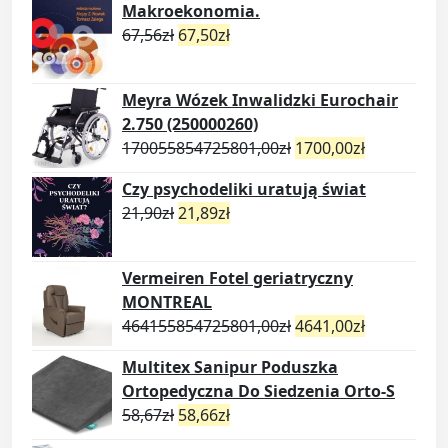
Makroekonomia.
67,56
zł
67,50
zł
Meyra Wózek Inwalidzki Eurochair
2.750 (250000260)
170055854725801,00
zł
1700,00
zł
Czy psychodeliki uratują świat
21,90
zł
21,89
zł
Vermeiren Fotel geriatryczny
MONTREAL
464155854725801,00
zł
4641,00
zł
Multitex Sanipur Poduszka
Ortopedyczna Do Siedzenia Orto-S
58,67
zł
58,66
zł