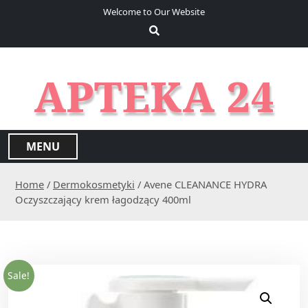
S
Welcome to Our Website
k
i
p
t
APTEKA 24
o
c
o
n
MENU
t
e
Home
/
Dermokosmetyki
/ Avene CLEANANCE HYDRA
n
Oczyszczający krem łagodzący 400ml
t
Sale!