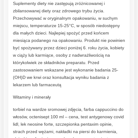
Suplementy diety nie zastępują zróżnicowanej i
zbilansowanej diety oraz zdrowego trybu życia.
Przechowywać w oryginalnym opakowaniu, w suchym
miejscu, temperaturze 15-25°C, w sposób niedostępny
dla małych dzieci. Najlepiej spożyć przed końcem
miesiąca podanego na opakowaniu. Produkt nie powinien
być spożywany przez dzieci poniżej 6. roku życia, kobiety
w ciąży lub karmiące, osoby z nadwrażliwością na
którykolwiek ze składników preparatu. Przed
zastosowaniem wskazane jest wykonanie badania 25-
(OH)D we krwi oraz konsultacja wyniku badania z
lekarzem lub farmaceutą
Witaminy i minerały
torbiel na wardze sromowej zdjęcia, farba cappuccino do
włosów, octenisept 100 ml – cena, test antygenowy covid
lidl, lek neosine forte, szczepionka pentaxim opinie,
strach przed wężami, nakładki na piersi do karmienia,