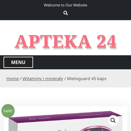
S
Welcome to Our Website
k
i
p
t
APTEKA 24
o
c
o
n
MENU
t
e
Home
/
Witaminy i minerały
/ Mieloguard 45 kaps
n
t
Sale!