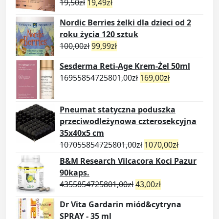
19,50
zł
19,49
zł
Nordic Berries żelki dla dzieci od 2
roku życia 120 sztuk
100,00
zł
99,99
zł
Sesderma Reti-Age Krem-Żel 50ml
16955854725801,00
zł
169,00
zł
Pneumat statyczna poduszka
przeciwodleżynowa czterosekcyjna
35x40x5 cm
107055854725801,00
zł
1070,00
zł
B&M Research Vilcacora Koci Pazur
90kaps.
4355854725801,00
zł
43,00
zł
Dr Vita Gardarin miód&cytryna
SPRAY - 35 ml