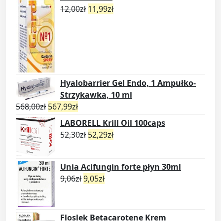
12,00
zł
11,99
zł
Hyalobarrier Gel Endo, 1 Ampułko-
Strzykawka, 10 ml
568,00
zł
567,99
zł
LABORELL Krill Oil 100caps
52,30
zł
52,29
zł
Unia Acifungin forte płyn 30ml
9,06
zł
9,05
zł
Floslek Betacarotene Krem