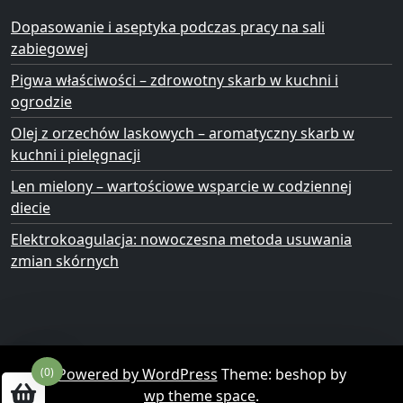
Dopasowanie i aseptyka podczas pracy na sali
zabiegowej
Pigwa właściwości – zdrowotny skarb w kuchni i
ogrodzie
Olej z orzechów laskowych – aromatyczny skarb w
kuchni i pielęgnacji
Len mielony – wartościowe wsparcie w codziennej
diecie
Elektrokoagulacja: nowoczesna metoda usuwania
zmian skórnych
Powered by WordPress
Theme: beshop by
(0)
wp theme space
.