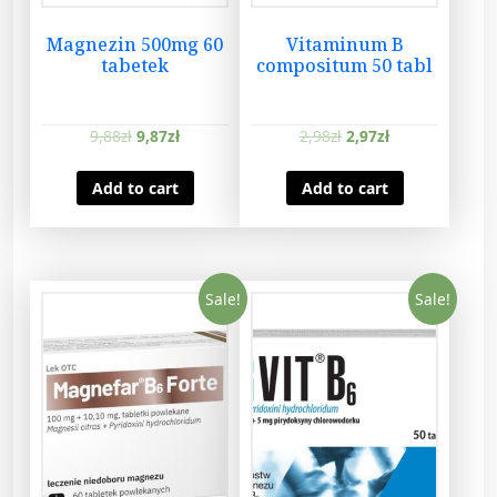
Magnezin 500mg 60
Vitaminum B
tabetek
compositum 50 tabl
9,88
zł
9,87
zł
2,98
zł
2,97
zł
Add to cart
Add to cart
Sale!
Sale!