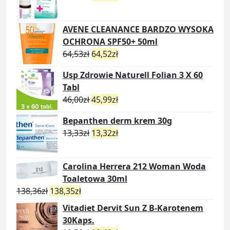
AVENE CLEANANCE BARDZO WYSOKA
OCHRONA SPF50+ 50ml
64,53
zł
64,52
zł
Usp Zdrowie Naturell Folian 3 X 60
Tabl
46,00
zł
45,99
zł
Bepanthen derm krem 30g
13,33
zł
13,32
zł
Carolina Herrera 212 Woman Woda
Toaletowa 30ml
138,36
zł
138,35
zł
Vitadiet Dervit Sun Z B-Karotenem
30Kaps.