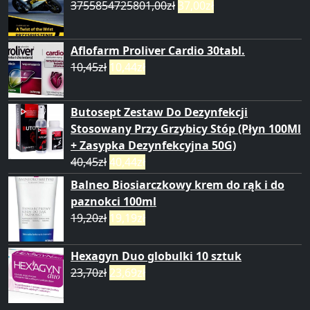
3755854725801,00
zł
37,00
zł
Aflofarm Proliver Cardio 30tabl.
10,45
zł
10,44
zł
Butosept Zestaw Do Dezynfekcji
Stosowany Przy Grzybicy Stóp (Płyn 100Ml
+ Zasypka Dezynfekcyjna 50G)
40,45
zł
40,44
zł
Balneo Biosiarczkowy krem do rąk i do
paznokci 100ml
19,20
zł
19,19
zł
Hexagyn Duo globulki 10 sztuk
23,70
zł
23,69
zł