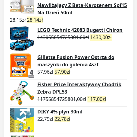
Nawilżający Z Beta-Karotenem Spf15
Na Dzień 50ml
28,15
zł
28,14
zł
LEGO Technic 42083 Bugatti Chiron
143055854725801,00
zł
1430,00
zł
Gillette Fusion Power Ostrza do
maszynki do golenia 4szt
57,96
zł
57,90
zł
Fisher-Price Interaktywny Chodzik
Zebra DPL53
11755854725801,00
zł
117,00
zł
DIKY 4% płyn 30ml
22,79
zł
22,78
zł