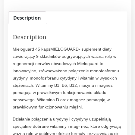
u
a
r
Description
d
4
Description
5
k
Mieloguard 45 kapsMIELOGUARD- suplement diety
a
zawierający 9 składników odgrywających ważną rolę w
p
regeneracji nerwów obwodowych Mieloguard to
s
innowacyjne, zrównoważone połączenie monofosforanu
q
urydyny, monofosforanu cytydyny i witamin w wysokich
u
stężeniach. Witaminy B1, B6, B12, niacyna i magnez
a
pomagają w prawidłowym funkcjonowaniu układu
n
nerwowego. Witamina D oraz magnez pomagają w
t
prawidłowym funkcjonowaniu mięśni.
i
t
Działanie połączenia urydyny i cytydyny uzupełniają
y
specjalnie dobrane witaminy i mag- nez, które odgrywają
ważną rolę w ogólnym efekcie formuły, przyczyniając się