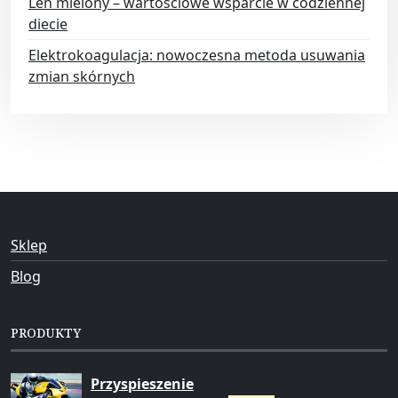
Len mielony – wartościowe wsparcie w codziennej
diecie
Elektrokoagulacja: nowoczesna metoda usuwania
zmian skórnych
Sklep
Blog
PRODUKTY
Przyspieszenie