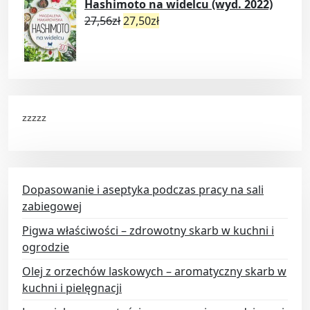
Hashimoto na widelcu (wyd. 2022)
27,56
zł
27,50
zł
zzzzz
Dopasowanie i aseptyka podczas pracy na sali
zabiegowej
Pigwa właściwości – zdrowotny skarb w kuchni i
ogrodzie
Olej z orzechów laskowych – aromatyczny skarb w
kuchni i pielęgnacji