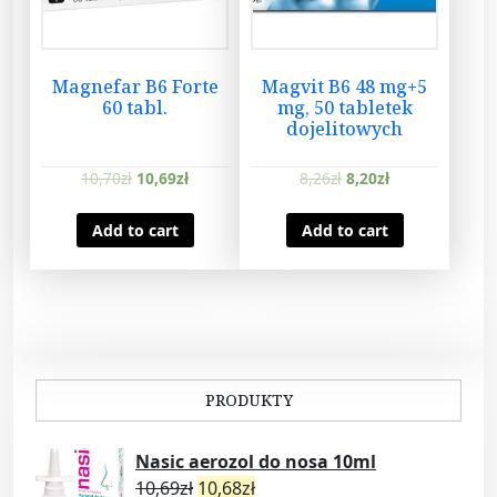
Magnefar B6 Forte
Magvit B6 48 mg+5
60 tabl.
mg, 50 tabletek
dojelitowych
10,70
zł
10,69
zł
8,26
zł
8,20
zł
Add to cart
Add to cart
PRODUKTY
Nasic aerozol do nosa 10ml
10,69
zł
10,68
zł