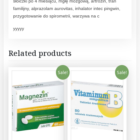
słoiczki po 4 miesiącu, mgłę mózgową, artrozin, tran
familijny, alprazolam aurovitas, inhalator intec pingwin,
przygotowanie do spirometrii, warzywa na c
yyyyy
Related products
Sale!
Sale!