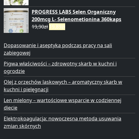
PROGRESS LABS Selen Organiczny
200mcg L- Selenometionina 360kaps
19,90
zł
19,89
zł
Dopasowanie i aseptyka podczas pracy na sali
zabiegowej
Pigwa właściwości – zdrowotny skarb w kuchni i
ogrodzie
Olej z orzechów laskowych – aromatyczny skarb w
kuchni i pielęgnacji
Len mielony – wartościowe wsparcie w codziennej
diecie
Elektrokoagulacja: nowoczesna metoda usuwania
zmian skórnych