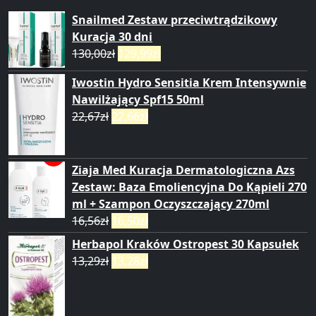
Snailmed Zestaw przeciwtrądzikowy
Kuracja 30 dni
130,00
zł
129,99
zł
Iwostin Hydro Sensitia Krem Intensywnie
Nawilżający Spf15 50ml
22,67
zł
22,66
zł
Ziaja Med Kuracja Dermatologiczna Azs
Zestaw: Baza Emoliencyjna Do Kąpieli 270
ml + Szampon Oczyszczający 270ml
16,56
zł
16,50
zł
Herbapol Kraków Ostropest 30 Kapsułek
13,29
zł
13,28
zł