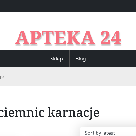
APTEKA 24
Sklep
Blog
je”
ciemnic karnacje