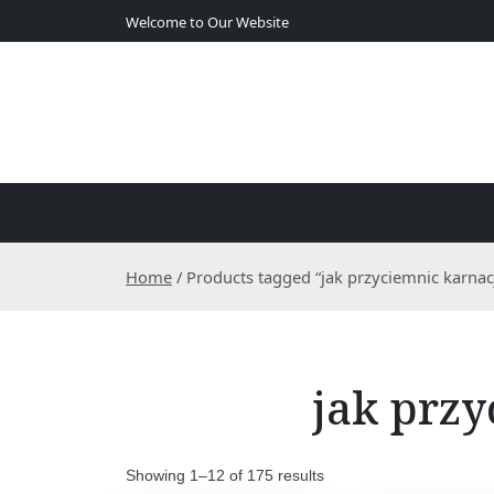
S
Welcome to Our Website
k
i
p
t
o
c
o
n
t
e
Home
/ Products tagged “jak przyciemnic karnac
n
t
jak przy
Showing 1–12 of 175 results