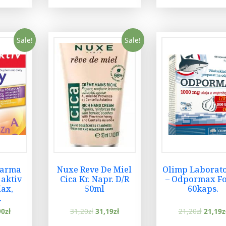
Sale!
Sale!
harma
Nuxe Reve De Miel
Olimp Laborato
aktiv
Cica Kr. Napr. D/R
– Odpormax Fo
ax,
50ml
60kaps.
.
90
zł
31,20
zł
31,19
zł
21,20
zł
21,19
z