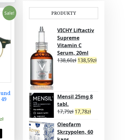
Sale!
PRODUKTY
VICHY Liftactiv
Supreme
Vitamin C
Serum, 20ml
138,60
zł
138,59
zł
ound
Mensil 25mg 8
 49
tabl.
17,79
zł
17,78
zł
zł
Oleofarm
Skrzypolen, 60
kaps