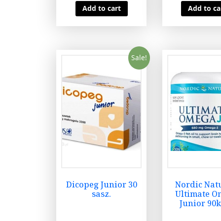
Add to cart
Add to ca
Sale!
Dicopeg Junior 30
Nordic Nat
sasz.
Ultimate 
Junior 90