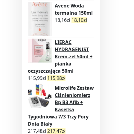
Avene Woda
termalna 150ml
18,16
zł
18,10
zł
LIERAC
HYDRAGENIST
Krem-żel 50ml +
pianka
oczyszczająca 50ml
115,99
zł
115,98
zł
Microlife Zestaw
Ciśnieniomierz
Bp B3 Afib +
Kasetka
Tygodniowa 7/3 Trzy Pory
Dnia Biały
217,48
zł
217,47
zł