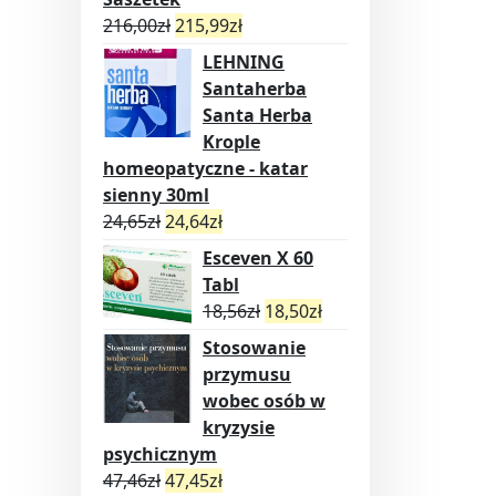
216,00
zł
215,99
zł
LEHNING
Santaherba
Santa Herba
Krople
homeopatyczne - katar
sienny 30ml
24,65
zł
24,64
zł
Esceven X 60
Tabl
18,56
zł
18,50
zł
Stosowanie
przymusu
wobec osób w
kryzysie
psychicznym
47,46
zł
47,45
zł