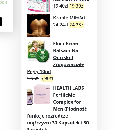
00
zł
19,40
zł
19,39
zł
Krople Miłości
24,24
zł
24,23
zł
Elixir Krem
Balsam Na
Odciski I
Zrogowaciałe
Pięty 10ml
5,96
zł
5,90
zł
HEALTH LABS
FertileMe
Complex for
Men (Płodność
funkcje rozrodcze
mężczyzn) 30 Kapsułek i 30
Saszetek