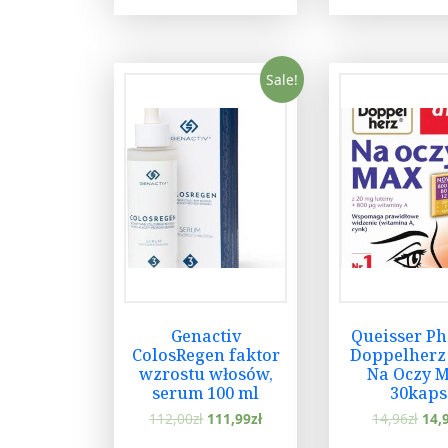
Sale!
Genactiv
Queisser P
ColosRegen faktor
Doppelherz 
wzrostu włosów,
Na Oczy M
serum 100 ml
30kaps
112,00
zł
111,99
zł
14,96
zł
14,