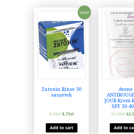
Sale!
Zatoxin Rinse 30
Avene
saszetek
ANTIROUG
JOUR Krem k
SPF 30 4
8,76
zł
8,75
zł
62,96
zł
62,
Add to cart
Add to ca