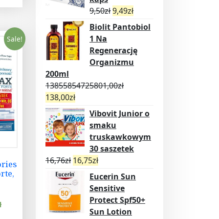
9,50
zł
9,49
zł
Biolit Pantobiol
1 Na
Sale!
Regenerację
Organizmu
200ml
13855854725801,00
zł
138,00
zł
Vibovit Junior o
smaku
truskawkowym
30 saszetek
16,76
zł
16,75
zł
ries
rte,
Eucerin Sun
Sensitive
Protect Spf50+
ł
Sun Lotion