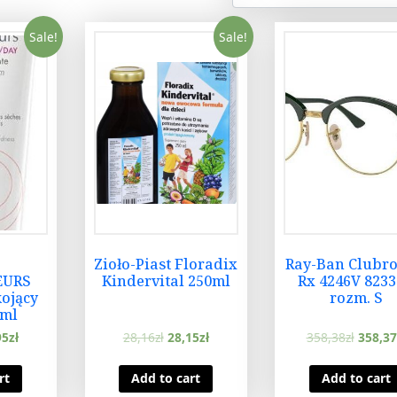
Sale!
Sale!
Zioło-Piast Floradix
Ray-Ban Clubr
EURS
Kindervital 250ml
Rx 4246V 8233
ojący
rozm. S
0ml
95
zł
28,16
zł
28,15
zł
358,38
zł
358,37
rt
Add to cart
Add to cart