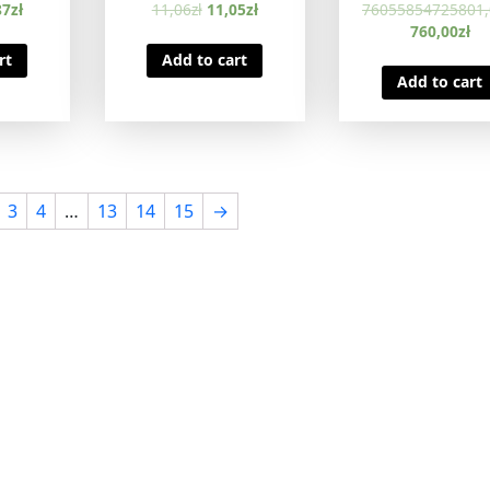
87
zł
11,06
zł
11,05
zł
76055854725801,
760,00
zł
rt
Add to cart
Add to cart
3
4
…
13
14
15
→