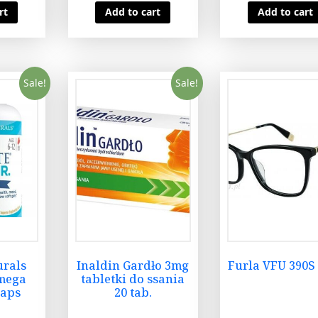
rt
Add to cart
Add to cart
Sale!
Sale!
urals
Inaldin Gardło 3mg
Furla VFU 390S
Omega
tabletki do ssania
kaps
20 tab.