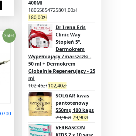
400Ml
18055854725801,00
zł
180,00
zł
Dr Irena Eris
Clinic Way
Sale!
Stopień 5º,
Dermokrem
Wypełniający Zmarszczki -
50 ml + Dermokrem
Globalnie Regenerujący - 25
ml
102,46
zł
102,40
zł
SOLGAR kwas
pantotenowy
550mg 100 kaps
 0700
79,96
zł
79,90
zł
VERBASCON
KIDS 2 x 10 sasz