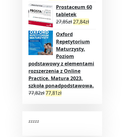
Prostaceum 60
tabletek
27,85
zł
27,84
zł
Oxford
Repetytorium
Maturzysty.
Poziom
podstawowy z elementami
rozszerzenia z Online
Practice. Matura 2023,
szkoła ponadpodstawowa.
77,82
zł
77,81
zł
zzzzz