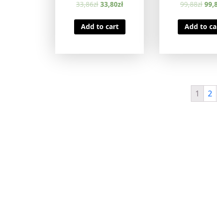
33,86
zł
33,80
zł
99,88
zł
99,
Add to cart
Add to ca
1
2