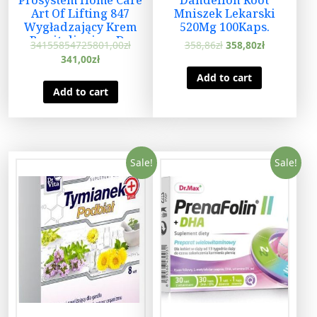
Art Of Lifting 847
Mniszek Lekarski
Wygładzający Krem
520Mg 100Kaps.
Rewitalizujący Do
34155854725801,00
zł
358,86
zł
358,80
zł
Twarzy Na Dzień Spf
341,00
zł
30 50ml
Add to cart
Add to cart
Sale!
Sale!