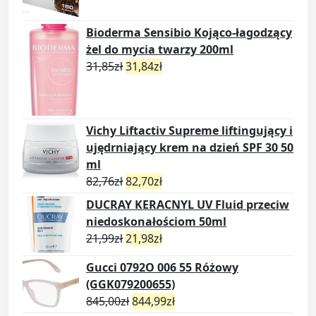
Bioderma Sensibio Kojąco-łagodzący
żel do mycia twarzy 200ml
31,85
zł
31,84
zł
Vichy Liftactiv Supreme liftingujący i
ujędrniający krem na dzień SPF 30 50
ml
82,76
zł
82,70
zł
DUCRAY KERACNYL UV Fluid przeciw
niedoskonałościom 50ml
21,99
zł
21,98
zł
Gucci 0792O 006 55 Różowy
(GGK079200655)
845,00
zł
844,99
zł