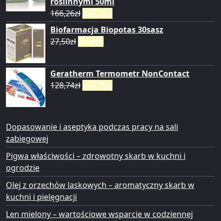
roślinnymi 50ml
166,26
zł
166,25
zł
Biofarmacja Biopotas 30sasz
27,50
zł
27,49
zł
Geratherm Termometr NonContact
128,74
zł
128,73
zł
Dopasowanie i aseptyka podczas pracy na sali
zabiegowej
Pigwa właściwości – zdrowotny skarb w kuchni i
ogrodzie
Olej z orzechów laskowych – aromatyczny skarb w
kuchni i pielęgnacji
Len mielony – wartościowe wsparcie w codziennej