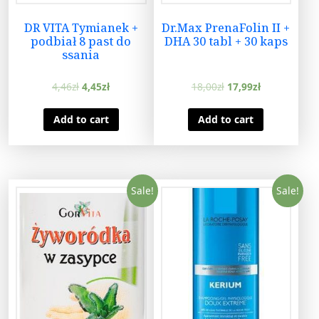
DR VITA Tymianek +
Dr.Max PrenaFolin II +
podbiał 8 past do
DHA 30 tabl + 30 kaps
ssania
4,46
zł
4,45
zł
18,00
zł
17,99
zł
Add to cart
Add to cart
Sale!
Sale!