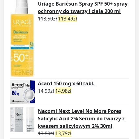
Uriage Bariésun Spray SPF 50+ spray
ochronny do twarzy i ciała 200 ml
113,50
zł
113,49
zł
Acard 150 mg x 60 tabl.
14,99
zł
14,98
zł
Nacomi Next Level No More Pores
Salicylic Acid 2% Serum do twarzy z
kwasem salicylowym 2% 30ml
13,80
zł
13,79
zł