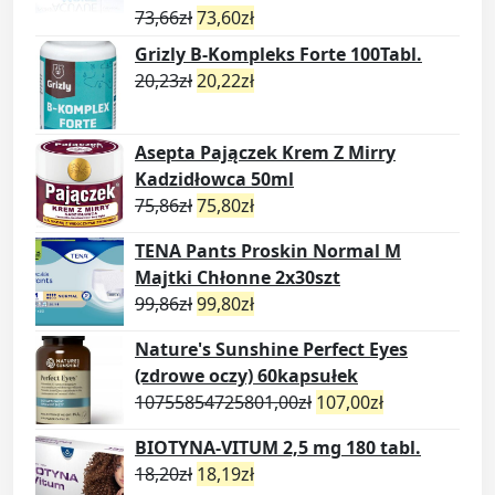
73,66
zł
73,60
zł
Grizly B-Kompleks Forte 100Tabl.
20,23
zł
20,22
zł
Asepta Pajączek Krem Z Mirry
Kadzidłowca 50ml
75,86
zł
75,80
zł
TENA Pants Proskin Normal M
Majtki Chłonne 2x30szt
99,86
zł
99,80
zł
Nature's Sunshine Perfect Eyes
(zdrowe oczy) 60kapsułek
10755854725801,00
zł
107,00
zł
BIOTYNA-VITUM 2,5 mg 180 tabl.
18,20
zł
18,19
zł