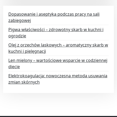
Dopasowanie i aseptyka podczas pracy na sali
zabiegowej
Pigwa właściwości – zdrowotny skarb w kuchni i
ogrodzie
Olej z orzechów laskowych – aromatyczny skarb w
kuchni i pielęgnacji
Len mielony – wartościowe wsparcie w codziennej
diecie
Elektrokoagulacja: nowoczesna metoda usuwania
zmian skórnych