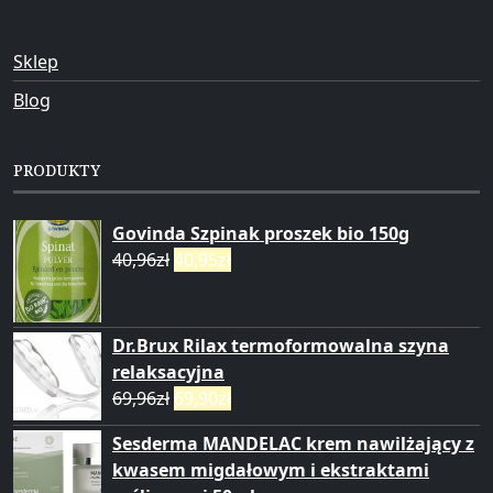
Sklep
Blog
PRODUKTY
Govinda Szpinak proszek bio 150g
40,96
zł
40,95
zł
Dr.Brux Rilax termoformowalna szyna
relaksacyjna
69,96
zł
69,90
zł
Sesderma MANDELAC krem nawilżający z
kwasem migdałowym i ekstraktami