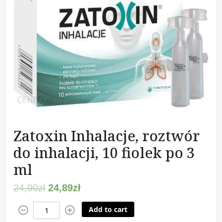
Zatoxin Inhalacje, roztwór
do inhalacji, 10 fiolek po 3
ml
24,90
zł
24,89
zł
Z
Add to cart
a