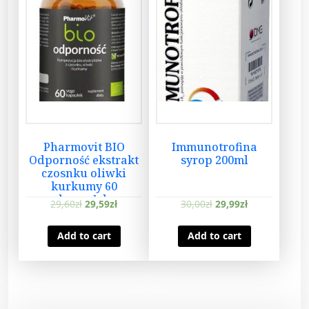
Pharmovit BIO
Immunotrofina
Odporność ekstrakt
syrop 200ml
czosnku oliwki
kurkumy 60
kapsułek
29,60
zł
29,59
zł
30,00
zł
29,99
zł
Add to cart
Add to cart