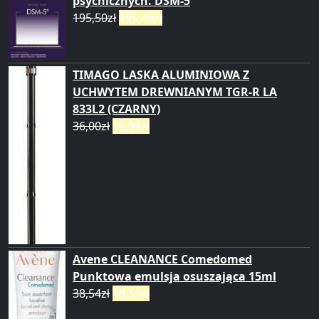
psychicznych. DSM-5
195,50
zł
195,49
zł
TIMAGO LASKA ALUMINIOWA Z
UCHWYTEM DREWNIANYM TGR-R LA
833L2 (CZARNY)
36,00
zł
35,99
zł
Avene CLEANANCE Comedomed
Punktowa emulsja osuszająca 15ml
38,54
zł
38,53
zł