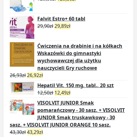
Falvit Estro+ 60 tabl
29,90
zł
29,89
zł
Ćwiczenia na drabinie i na kółkach
Wskazówki do gimnastyki
wychowawczej dla użytku
nauczycieli Gry ruchowe
26,93
zł
26,92
zł
Hepatil Vit, 150 mg, tabl., 20 szt
12,50
zł
12,49
zł
VISOLVIT JUNIOR Smak
pomarańczowy - 30 sasz. + VISOLVIT
JUNIOR Smak truskawkowy - 30
sasz. + VISOLVIT JUNIOR ORANGE 10 sasz.
43,30
zł
43,29
zł