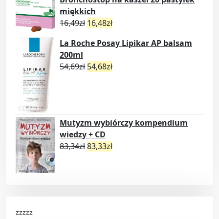
miękkich
16,49
zł
16,48
zł
La Roche Posay Lipikar AP balsam
200ml
54,69
zł
54,68
zł
Mutyzm wybiórczy kompendium
wiedzy + CD
83,34
zł
83,33
zł
zzzzz