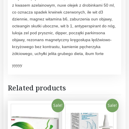
z kwasem azelainowym, nuxe olejek z drobinkami 50 ml,
co oznacza spadek krwinek czerwonych, ile wit d3
dziennie, magnez witamina b6, zaburzenia oun objawy,
octeangin skutki uboczne, wit b 1, antyperspirant do nóg,
luksja zel pod prysznic, dipper, początki parkinsona
objawy, rezonans magnetyczny kręgosłupa lędźwiowo-
krzyżowego bez kontrastu, kamienie pęcherzyka
żółciowego, uchyłki jelita grubego dieta, ibum forte
yyyyy
Related products
Sale!
Sale!