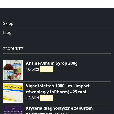
Sklep
Blog
PRODUKTY
Antinervinum Syrop 200g
16,60
zł
16,59
zł
Vigantoletten 1000 j.m. (import
równoległy InPharm) - 25 tabl.
13,80
zł
13,79
zł
Kryteria diagnostyczne zaburzeń