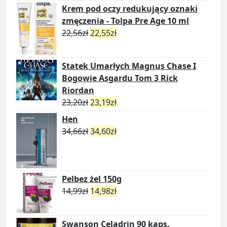
Krem pod oczy redukujący oznaki
zmęczenia - Tolpa Pre Age 10 ml
22,56
zł
22,55
zł
Statek Umarłych Magnus Chase I
Bogowie Asgardu Tom 3 Rick
Riordan
23,20
zł
23,19
zł
Hen
34,66
zł
34,60
zł
Pelbez żel 150g
14,99
zł
14,98
zł
Swanson Celadrin 90 kaps.