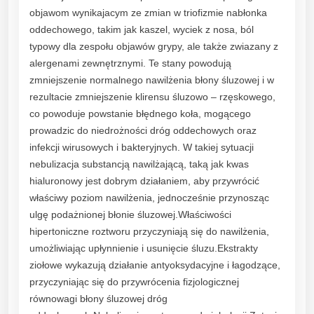
t
objawom wynikajacym ze zmian w triofizmie nabłonka
w
oddechowego, takim jak kaszel, wyciek z nosa, ból
ó
typowy dla zespołu objawów grypy, ale także zwiazany z
r
alergenami zewnętrznymi. Te stany powodują
d
zmniejszenie normalnego nawilżenia błony śluzowej i w
o
rezultacie zmniejszenie klirensu śluzowo – rzęskowego,
i
co powoduje powstanie błędnego koła, mogącego
n
prowadzic do niedrożności dróg oddechowych oraz
h
infekcji wirusowych i bakteryjnych. W takiej sytuacji
a
nebulizacja substancją nawilżającą, taką jak kwas
l
hialuronowy jest dobrym działaniem, aby przywrócić
a
właściwy poziom nawilżenia, jednocześnie przynosząc
c
ulgę podażnionej błonie śluzowej.Właściwości
j
hipertoniczne roztworu przyczyniają się do nawilżenia,
i
umożliwiając upłynnienie i usunięcie śluzu.Ekstrakty
,
ziołowe wykazują działanie antyoksydacyjne i łagodzące,
1
przyczyniając się do przywrócenia fizjologicznej
0
równowagi błony śluzowej dróg
f