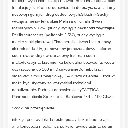
oddechowych.Nebulizacja roztworem do inhalacji Zatoxin
i
Inhalacje jest również odpowiednia do oczyszczania jamy
o
nosowej i górnych dróg oddechowych.SkładnikiSuchy
l
wyciąg z melisy lekarskiej Melissa officinalis (kwas
e
rozmarynowy 12%, )suchy wyciąg z pachnotki zwyczajnej
k
Perilla frutescens (polifenole 2,5%), suchy wyciąg z
p
macierzanki piaskowej Timo serpillo, kwas hialuronowy,
o
chlorek sodu 2%, jednowodny jednozasadowy fosforan
3
sodu, dwuwodny dwuzasadowy fosforan sodu,
m
maltodekstryna, krzemionka koloidalna bezwodna, woda
l
oczyszczona do 100 ml.DawkowanieDo nebulizacji
q
stosować 3 mililitrową fiolkę, 1 – 2 razy dziennie. Produkt
u
może być używany ze wszystkimi rodzajami
a
nebulizatorów.Podmiot odpowiedzialnyTACTICA
n
Pharmaceuticals Sp. z o.o.ul. Bankowa 444 – 100 Gliwice
t
i
Środki na przeziębienie
t
y
infekcje pochwy leki, la roche posay lipikar baume ap,
antykoncepcja mechaniczna, koronawirus astma, serum