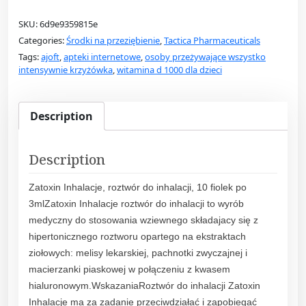
t
SKU:
6d9e9359815e
o
Categories:
Środki na przeziębienie
,
Tactica Pharmaceuticals
x
Tags:
ajoft
,
apteki internetowe
,
osoby przeżywające wszystko
i
intensywnie krzyżówka
,
witamina d 1000 dla dzieci
n
I
n
Description
h
a
Description
l
a
Zatoxin Inhalacje, roztwór do inhalacji, 10 fiolek po
c
3mlZatoxin Inhalacje roztwór do inhalacji to wyrób
j
medyczny do stosowania wziewnego składajacy się z
e
hipertonicznego roztworu opartego na ekstraktach
,
ziołowych: melisy lekarskiej, pachnotki zwyczajnej i
r
macierzanki piaskowej w połączeniu z kwasem
o
hialuronowym.WskazaniaRoztwór do inhalacji Zatoxin
z
Inhalacje ma za zadanie przeciwdziałać i zapobiegać