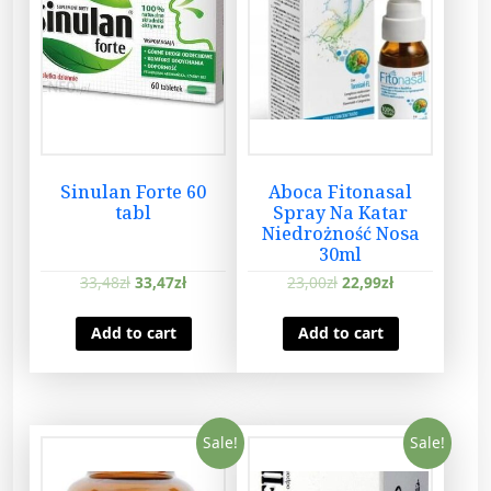
Sinulan Forte 60
Aboca Fitonasal
tabl
Spray Na Katar
Niedrożność Nosa
30ml
33,48
zł
33,47
zł
23,00
zł
22,99
zł
Add to cart
Add to cart
Sale!
Sale!