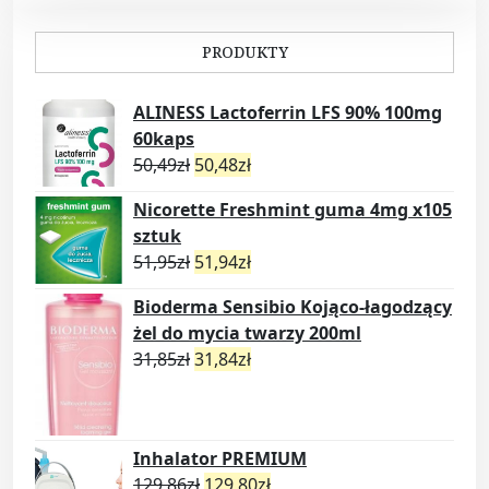
PRODUKTY
ALINESS Lactoferrin LFS 90% 100mg
60kaps
50,49
zł
50,48
zł
Nicorette Freshmint guma 4mg x105
sztuk
51,95
zł
51,94
zł
Bioderma Sensibio Kojąco-łagodzący
żel do mycia twarzy 200ml
31,85
zł
31,84
zł
Inhalator PREMIUM
129,86
zł
129,80
zł