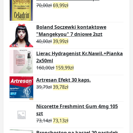
70,00
zł
69,99
zł
Boland Soczewki kontaktowe
"Mangekyou" 7 dniowe 2szt
40,00
zł
39,99
zł
Lierac Hydragenist Kr.Nawil.+Pianka
2x50ml
160,00
zł
159,99
zł
Artresan Efekt 30 kaps.
39,79
zł
39,78
zł
Nicorette Freshmint Gum 4mg 105
szt
73,14
zł
73,13
zł
Bronchostop na kaszel 20 pastylek