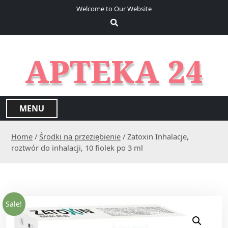
S
Welcome to Our Website
k
i
p
t
APTEKA 24
o
c
o
n
MENU
t
e
Home
/
Środki na przeziębienie
/ Zatoxin Inhalacje,
n
roztwór do inhalacji, 10 fiolek po 3 ml
t
Sale!