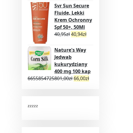
Svr Sun Secure
Fluide, Lekki
Krem Ochronny
Spf 50+, 50Ml
40,95
zł
40,94
zł
Nature's Way
Jedwab
kukurydziany
400 mg 100 kap
6655854725801,00
zł
66,00
zł
zzzzz