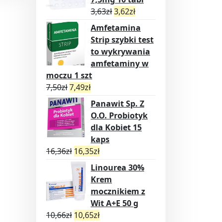
3,63
zł
3,62
zł
Amfetamina
Strip szybki test
to wykrywania
amfetaminy w
moczu 1 szt
7,50
zł
7,49
zł
Panawit Sp. Z
O.O. Probiotyk
dla Kobiet 15
kaps
16,36
zł
16,35
zł
Linourea 30%
Krem
mocznikiem z
Wit A+E 50 g
10,66
zł
10,65
zł