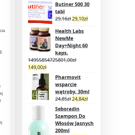
Butiner 500 30
tabl
29,16
zł
29,10
zł
Health Labs
cia
NewMe
Day+Night 60
kaps.
25
14955854725801,00
zł
149,00
zł
Pharmovit
wsparcie
u
wątroby, 30ml
ej
24,85
zł
24,84
zł
z
Seboradin
Szampon Do
ej
Włosów Jasnych
200ml