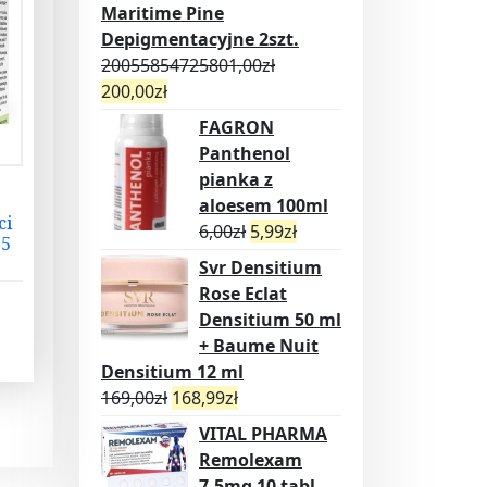
Maritime Pine
Depigmentacyjne 2szt.
20055854725801,00
zł
200,00
zł
FAGRON
Panthenol
pianka z
aloesem 100ml
ci
6,00
zł
5,99
zł
 5
Svr Densitium
Rose Eclat
Densitium 50 ml
+ Baume Nuit
Densitium 12 ml
169,00
zł
168,99
zł
VITAL PHARMA
Remolexam
7,5mg 10 tabl