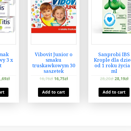
Smak
Vibovit Junior o
Sanprobi IBS
y 3 x
smaku
Krople dla dzie
t
truskawkowym 30
od 1 roku życia
saszetek
ml
,69
zł
16,76
zł
16,75
zł
28,20
zł
28,19
zł
art
Add to cart
Add to cart