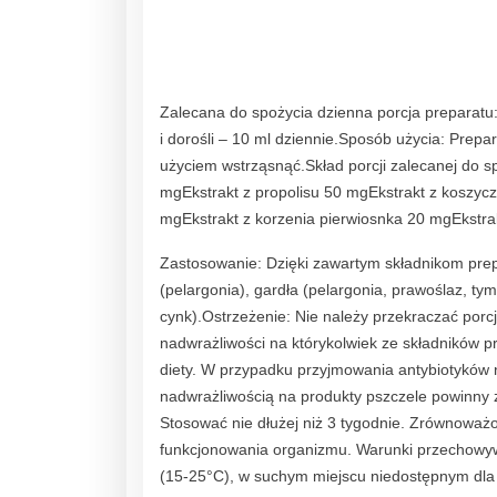
Zalecana do spożycia dzienna porcja preparatu: 
i dorośli – 10 ml dziennie.Sposób użycia: Prepa
użyciem wstrząsnąć.Skład porcji zalecanej do s
mgEkstrakt z propolisu 50 mgEkstrakt z koszy
mgEkstrakt z korzenia pierwiosnka 20 mgEkstra
Zastosowanie: Dzięki zawartym składnikom pre
(pelargonia), gardła (pelargonia, prawoślaz, ty
cynk).Ostrzeżenie: Nie należy przekraczać porc
nadwrażliwości na którykolwiek ze składników p
diety. W przypadku przyjmowania antybiotyków n
nadwrażliwością na produkty pszczele powinny 
Stosować nie dłużej niż 3 tygodnie. Zrównoważo
funkcjonowania organizmu. Warunki przechowyw
(15-25°C), w suchym miejscu niedostępnym dla m