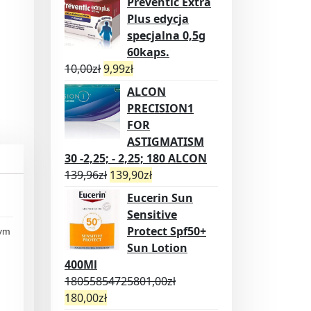
Preventic Extra
Plus edycja
specjalna 0,5g
60kaps.
10,00
zł
9,99
zł
ALCON
PRECISION1
FOR
ASTIGMATISM
30 -2,25; - 2,25; 180 ALCON
139,96
zł
139,90
zł
Eucerin Sun
Sensitive
Protect Spf50+
tym
Sun Lotion
400Ml
18055854725801,00
zł
180,00
zł