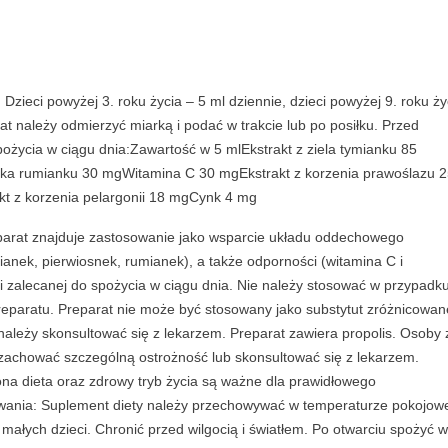
Dzieci powyżej 3. roku życia – 5 ml dziennie, dzieci powyżej 9. roku ży
rat należy odmierzyć miarką i podać w trakcie lub po posiłku. Przed
pożycia w ciągu dnia:Zawartość w 5 mlEkstrakt z ziela tymianku 85
czka rumianku 30 mgWitamina C 30 mgEkstrakt z korzenia prawoślazu 
kt z korzenia pelargonii 18 mgCynk 4 mg
parat znajduje zastosowanie jako wsparcie układu oddechowego
mianek, pierwiosnek, rumianek), a także odporności (witamina C i
ji zalecanej do spożycia w ciągu dnia. Nie należy stosować w przypadk
reparatu. Preparat nie może być stosowany jako substytut zróżnicowan
ależy skonsultować się z lekarzem. Preparat zawiera propolis. Osoby 
zachować szczególną ostrożność lub skonsultować się z lekarzem.
na dieta oraz zdrowy tryb życia są ważne dla prawidłowego
ania: Suplement diety należy przechowywać w temperaturze pokojow
ałych dzieci. Chronić przed wilgocią i światłem. Po otwarciu spożyć w