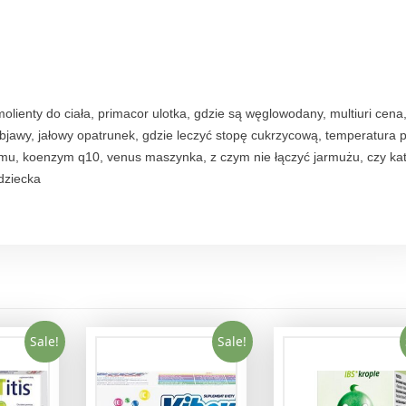
olienty do ciała, primacor ulotka, gdzie są węglowodany, multiuri cena
bjawy, jałowy opatrunek, gdzie leczyć stopę cukrzycową, temperatura 
zmu, koenzym q10, venus maszynka, z czym nie łączyć jarmużu, czy ka
dziecka
Sale!
Sale!