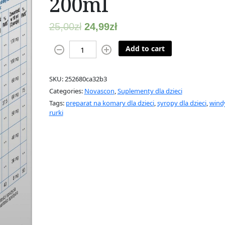
200ml
25,00
zł
24,99
zł
T
Add to cart
h
o
SKU:
252680ca32b3
n
Categories:
Novascon
,
Suplementy dla dzieci
s
Tags:
preparat na komary dla dzieci
,
syropy dla dzieci
,
wind
i
rurki
l
a
n
s
y
r
o
p
,