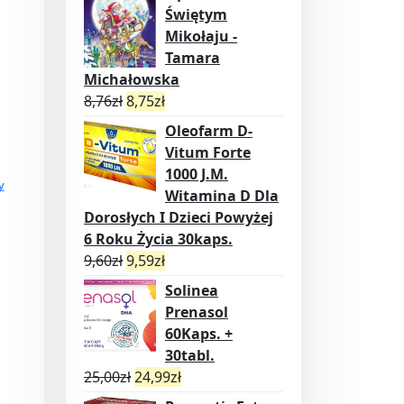
Świętym
Mikołaju -
Tamara
Michałowska
8,76
zł
8,75
zł
Oleofarm D-
Vitum Forte
1000 J.M.
y
Witamina D Dla
Dorosłych I Dzieci Powyżej
6 Roku Życia 30kaps.
9,60
zł
9,59
zł
Solinea
Prenasol
60Kaps. +
30tabl.
25,00
zł
24,99
zł