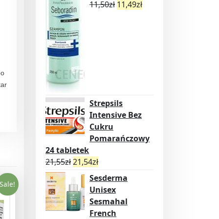
11,50
zł
11,49
zł
,
po
tar
Strepsils
Intensive Bez
Cukru
Pomarańczowy
24 tabletek
21,55
zł
21,54
zł
Sesderma
Sale!
Unisex
Sesmahal
French