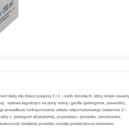
2
0
0
m
l
q
u
a
n
t
i
t
y
nt diety dla dzieci powyżej 3 r.ż. i osób dorosłych, który dzięki zawar
a), wpływa łagodząco na jamę ustną i gardło (pelargonia, prawoślaz,
ga prawidłowe funkcjonowanie układu odpornościowego (witamina C i
akty z: pelargonii afrykańskiej, prawoślazu, tymianku, pierwiosnka,
.Skuteczność działania produktu została potwierdzona badaniem.