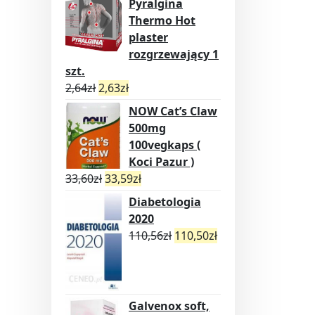
Pyralgina
Thermo Hot
plaster
rozgrzewający 1
szt.
2,64
zł
2,63
zł
NOW Cat’s Claw
500mg
100vegkaps (
Koci Pazur )
33,60
zł
33,59
zł
Diabetologia
2020
110,56
zł
110,50
zł
Galvenox soft,