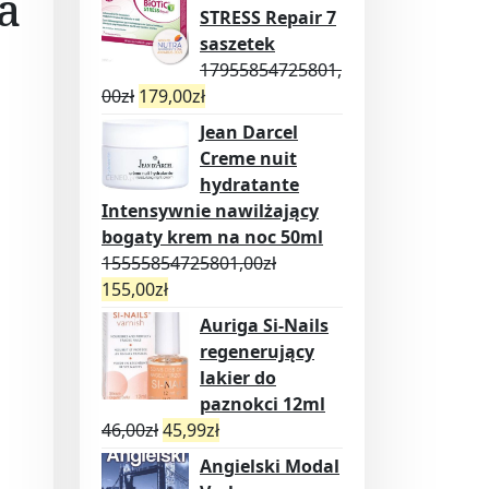
a
STRESS Repair 7
saszetek
17955854725801,
00
zł
179,00
zł
Jean Darcel
Creme nuit
hydratante
Intensywnie nawilżający
bogaty krem na noc 50ml
15555854725801,00
zł
155,00
zł
Auriga Si-Nails
regenerujący
lakier do
paznokci 12ml
46,00
zł
45,99
zł
Angielski Modal