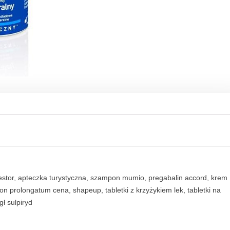
n
a
N
o
s
a
w
o
d
a
m
o
r
s
k
destor, apteczka turystyczna, szampon mumio, pregabalin accord, krem
a
eron prolongatum cena, shapeup, tabletki z krzyżykiem lek, tabletki na
1
ł sulpiryd
0
0