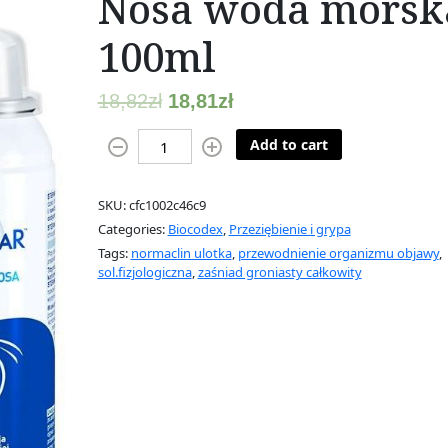
Nosa woda morsk
100ml
18,82
zł
18,81
zł
S
Add to cart
T
E
SKU:
cfc1002c46c9
R
Categories:
Biocodex
,
Przeziębienie i grypa
I
Tags:
normaclin ulotka
,
przewodnienie organizmu objawy
,
M
sol.fizjologiczna
,
zaśniad groniasty całkowity
A
R
H
i
g
i
e