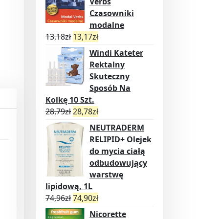
Verbs
Czasowniki
modalne
13,18
zł
13,17
zł
Windi Kateter
Rektalny
Skuteczny
Sposób Na
Kolkę 10 Szt.
28,79
zł
28,78
zł
NEUTRADERM
RELIPID+ Olejek
do mycia ciałą
odbudowujący
warstwę
lipidową, 1L
74,96
zł
74,90
zł
Nicorette