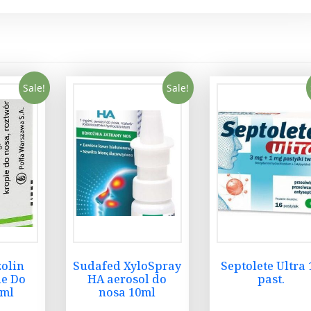
m
l
q
u
a
Sale!
Sale!
n
t
i
t
y
olin
Sudafed XyloSpray
Septolete Ultra 
le Do
HA aerosol do
past.
 ml
nosa 10ml