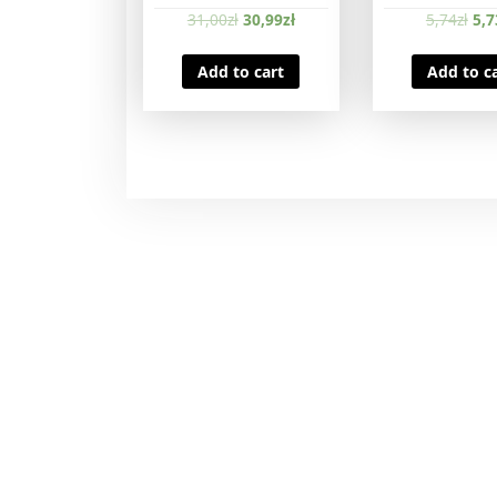
31,00
zł
30,99
zł
5,74
zł
5,7
Add to cart
Add to c