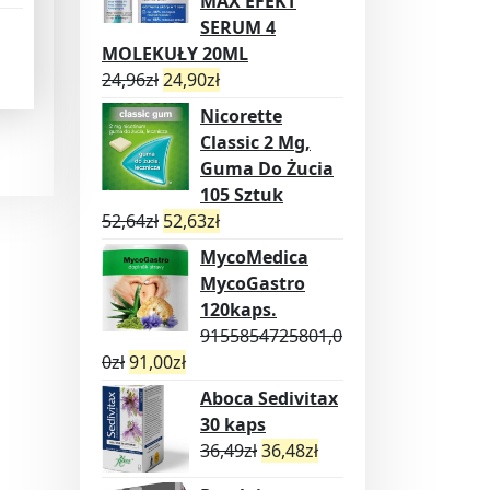
MAX EFEKT
SERUM 4
MOLEKUŁY 20ML
24,96
zł
24,90
zł
Nicorette
Classic 2 Mg,
Guma Do Żucia
105 Sztuk
52,64
zł
52,63
zł
MycoMedica
MycoGastro
120kaps.
9155854725801,0
0
zł
91,00
zł
Aboca Sedivitax
30 kaps
36,49
zł
36,48
zł