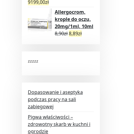
9199,00
zł
Allergocrom,
krople do oczu,
20mg/1ml, 10ml
8,90
zł
8,89
zł
zzzzz
Dopasowanie i aseptyka
podczas pracy na sali
zabiegowej
Pigwa właściwości –
zdrowotny skarb w kuchni i
ogrodzie