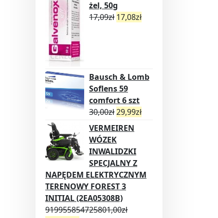
żel, 50g
17,09
zł
17,08
zł
Bausch & Lomb
Soflens 59
comfort 6 szt
30,00
zł
29,99
zł
VERMEIREN
WÓZEK
INWALIDZKI
SPECJALNY Z
NAPĘDEM ELEKTRYCZNYM
TERENOWY FOREST 3
INITIAL (2EA05308B)
919955854725801,00
zł