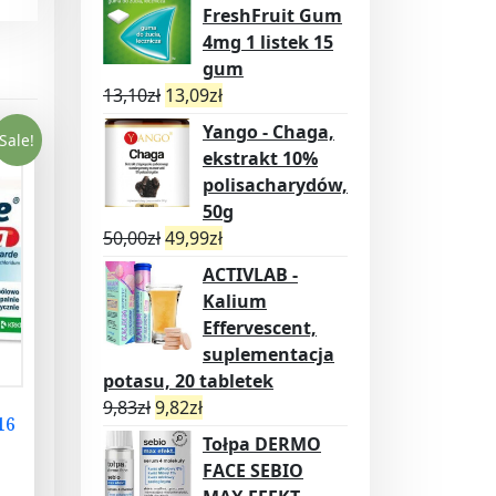
FreshFruit Gum
4mg 1 listek 15
gum
13,10
zł
13,09
zł
Yango - Chaga,
Sale!
ekstrakt 10%
polisacharydów,
50g
50,00
zł
49,99
zł
ACTIVLAB -
Kalium
Effervescent,
suplementacja
potasu, 20 tabletek
9,83
zł
9,82
zł
16
Tołpa DERMO
FACE SEBIO