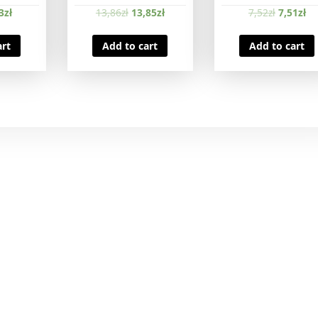
3
zł
13,86
zł
13,85
zł
7,52
zł
7,51
zł
art
Add to cart
Add to cart