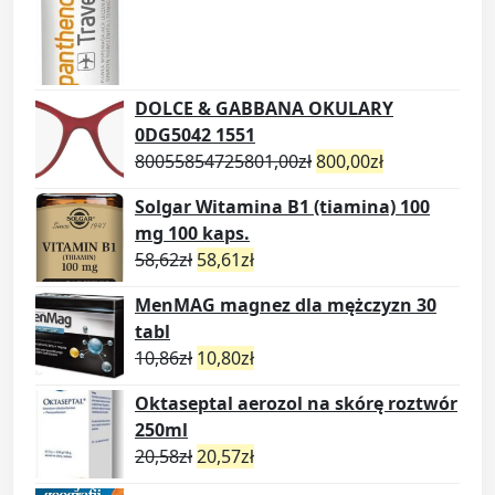
DOLCE & GABBANA OKULARY
0DG5042 1551
80055854725801,00
zł
800,00
zł
Solgar Witamina B1 (tiamina) 100
mg 100 kaps.
58,62
zł
58,61
zł
MenMAG magnez dla mężczyzn 30
tabl
10,86
zł
10,80
zł
Oktaseptal aerozol na skórę roztwór
250ml
20,58
zł
20,57
zł