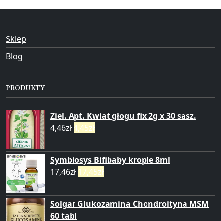
Sklep
Blog
PRODUKTY
Ziel. Apt. Kwiat głogu fix 2g x 30 sasz.
4,46
zł
4,45
zł
Symbiosys Bifibaby krople 8ml
17,46
zł
17,45
zł
Solgar Glukozamina Chondroityna MSM
60 tabl