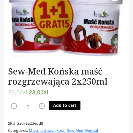
Sew-Med Końska maść
rozgrzewająca 2x250ml
23,02
zł
23,01
zł
S
Add to cart
e
w
SKU:
2307aa2dedd8
-
Categories:
Mięśnie stawy i kości
,
Sew-Med Medical
M