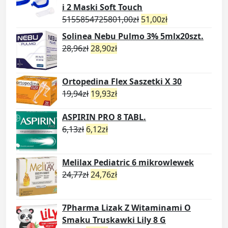
i 2 Maski Soft Touch
5155854725801,00
zł
51,00
zł
Solinea Nebu Pulmo 3% 5mlx20szt.
28,96
zł
28,90
zł
Ortopedina Flex Saszetki X 30
19,94
zł
19,93
zł
ASPIRIN PRO 8 TABL.
6,13
zł
6,12
zł
Melilax Pediatric 6 mikrowlewek
24,77
zł
24,76
zł
7Pharma Lizak Z Witaminami O
Smaku Truskawki Lily 8 G