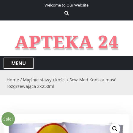
S
Welcome to Our Website
k
i
p
t
APTEKA 24
o
c
o
n
MENU
t
e
Home
/
Mięśnie stawy i kości
/ Sew-Med Końska maść
n
rozgrzewająca 2x250ml
t
Sale!