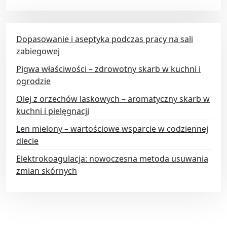
Dopasowanie i aseptyka podczas pracy na sali
zabiegowej
Pigwa właściwości – zdrowotny skarb w kuchni i
ogrodzie
Olej z orzechów laskowych – aromatyczny skarb w
kuchni i pielęgnacji
Len mielony – wartościowe wsparcie w codziennej
diecie
Elektrokoagulacja: nowoczesna metoda usuwania
zmian skórnych