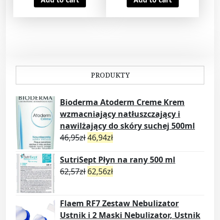
PRODUKTY
Bioderma Atoderm Creme Krem
wzmacniający natłuszczający i
nawilżający do skóry suchej 500ml
46,95
zł
46,94
zł
SutriSept Płyn na rany 500 ml
62,57
zł
62,56
zł
Flaem RF7 Zestaw Nebulizator
Ustnik i 2 Maski Nebulizator, Ustnik