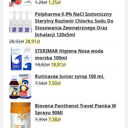
1,26
zł
1,25
zł
Polpharma 0,9% NaCl Izotoniczny
Sterylny Roztwór Chlorku Sodu Do
Stosowania Zewnętrznego Oraz
Inhalacji 120x5ml
28,92
zł
28,91
zł
STERIMAR Higiena Nosa woda
morska 100ml
18,82
zł
18,81
zł
Rutinacea Junior syrop 100 ml.
7,56
zł
7,50
zł
Biovena Panthenol Travel Pianka W
Sprayu 90Ml
7,39
zł
7,38
zł