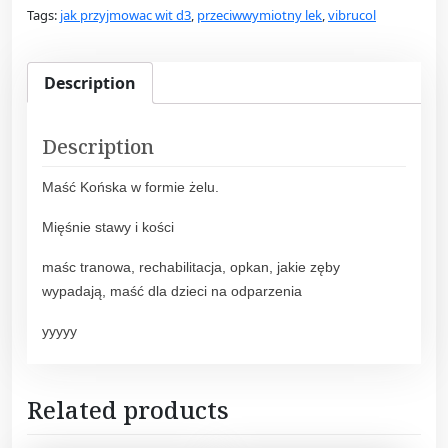
Tags:
jak przyjmowac wit d3
,
przeciwwymiotny lek
,
vibrucol
e
d
K
Description
o
ń
s
Description
k
Maść Końska w formie żelu.
a
m
Mięśnie stawy i kości
a
ś
maśc tranowa, rechabilitacja, opkan, jakie zęby
ć
wypadają, maść dla dzieci na odparzenia
r
yyyyy
o
z
g
Related products
r
z