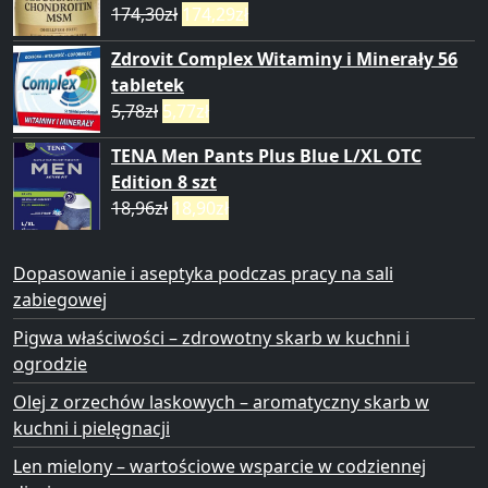
174,30
zł
174,29
zł
Zdrovit Complex Witaminy i Minerały 56
tabletek
5,78
zł
5,77
zł
TENA Men Pants Plus Blue L/XL OTC
Edition 8 szt
18,96
zł
18,90
zł
Dopasowanie i aseptyka podczas pracy na sali
zabiegowej
Pigwa właściwości – zdrowotny skarb w kuchni i
ogrodzie
Olej z orzechów laskowych – aromatyczny skarb w
kuchni i pielęgnacji
Len mielony – wartościowe wsparcie w codziennej