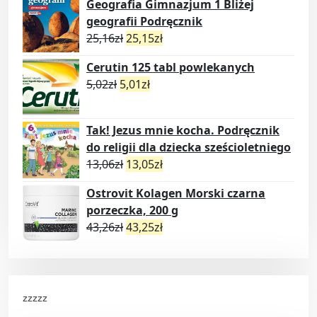
Geografia Gimnazjum 1 Bliżej
geografii Podręcznik
25,16
zł
25,15
zł
Cerutin 125 tabl powlekanych
5,02
zł
5,01
zł
Tak! Jezus mnie kocha. Podręcznik
do religii dla dziecka sześcioletniego
13,06
zł
13,05
zł
Ostrovit Kolagen Morski czarna
porzeczka, 200 g
43,26
zł
43,25
zł
zzzzz