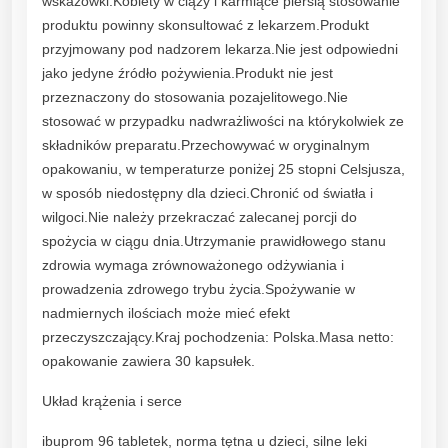
wskazówki:Kobiety w ciąży i karmiące piersią stosowanie
produktu powinny skonsultować z lekarzem.Produkt
przyjmowany pod nadzorem lekarza.Nie jest odpowiedni
jako jedyne źródło pożywienia.Produkt nie jest
przeznaczony do stosowania pozajelitowego.Nie
stosować w przypadku nadwrażliwości na którykolwiek ze
składników preparatu.Przechowywać w oryginalnym
opakowaniu, w temperaturze poniżej 25 stopni Celsjusza,
w sposób niedostępny dla dzieci.Chronić od światła i
wilgoci.Nie należy przekraczać zalecanej porcji do
spożycia w ciągu dnia.Utrzymanie prawidłowego stanu
zdrowia wymaga zrównoważonego odżywiania i
prowadzenia zdrowego trybu życia.Spożywanie w
nadmiernych ilościach może mieć efekt
przeczyszczający.Kraj pochodzenia: Polska.Masa netto:
opakowanie zawiera 30 kapsułek.
Układ krążenia i serce
ibuprom 96 tabletek, norma tętna u dzieci, silne leki