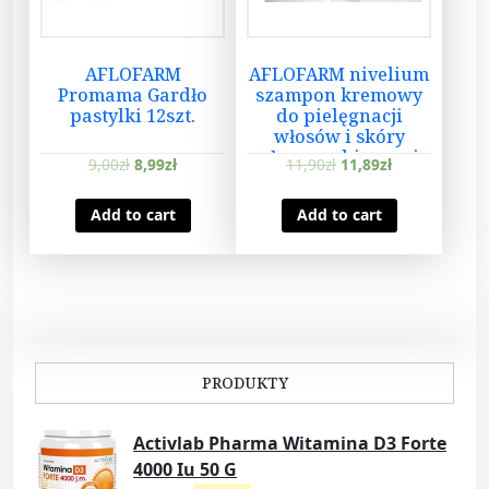
AFLOFARM
AFLOFARM nivelium
Promama Gardło
szampon kremowy
pastylki 12szt.
do pielęgnacji
włosów i skóry
głowy z objawami
9,00
zł
8,99
zł
11,90
zł
11,89
zł
atopowego
zapalenia skóry
Add to cart
Add to cart
łuszczycy 150ml
PRODUKTY
Activlab Pharma Witamina D3 Forte
4000 Iu 50 G