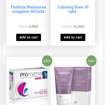
Flofarm Rutinacea
Laboteq Tone 30
Complete 90 Tabl.
tabl.
8,50
zł
8,49
zł
23,46
zł
23,40
zł
Add to cart
Add to cart
Sale!
Sale!