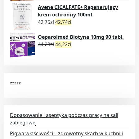
Avene CICALFATE+ Regenerujący
krem ochronny 100ml
42,75
zł
42,74
zł
Oeparolmed Biotyna 10mg 90 tabl.
44,23
zł
44,22
zł
zzzzz
Dopasowanie i aseptyka podczas pracy na sali
zabiegowej
Pigwa właściwości – zdrowotny skarb w kuchni i