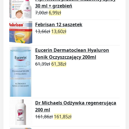
30 ml + grzebień
7,00
zł
6,99
zł
Febrisan 12 saszetek
13,66
zł
13,60
zł
Eucerin Dermatoclean Hyaluron
Tonik Oczyszczający 200ml
61,39
zł
61,38
zł
Dr Michaels Odżywka regenerująca
200 ml
161,86
zł
161,85
zł