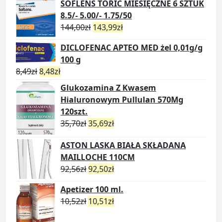
SOFLENS TORIC MIESIĘCZNE 6 SZTUK
8.5/- 5.00/- 1.75/50
144,00
zł
143,99
zł
DICLOFENAC APTEO MED żel 0,01g/g
100 g
8,49
zł
8,48
zł
Glukozamina Z Kwasem
Hialuronowym Pullulan 570Mg
120szt.
35,70
zł
35,69
zł
ASTON LASKA BIAŁA SKŁADANA
MAILLOCHE 110CM
92,56
zł
92,50
zł
Apetizer 100 ml.
10,52
zł
10,51
zł