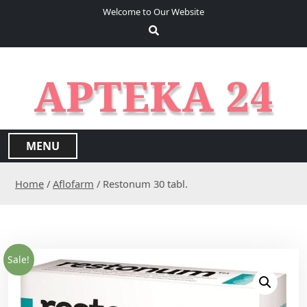
S
Welcome to Our Website
k
i
p
t
APTEKA 24
o
c
o
n
MENU
t
e
Home
/
Aflofarm
/ Restonum 30 tabl.
n
t
Sale!