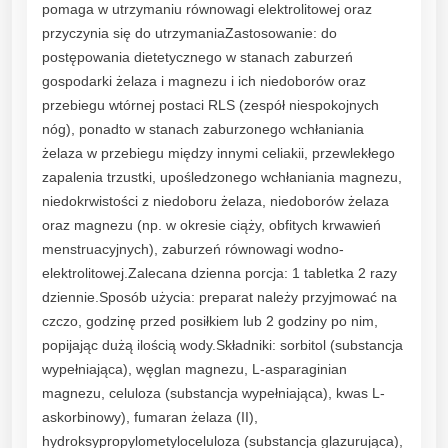
pomaga w utrzymaniu równowagi elektrolitowej oraz
przyczynia się do utrzymaniaZastosowanie: do
postępowania dietetycznego w stanach zaburzeń
gospodarki żelaza i magnezu i ich niedoborów oraz
przebiegu wtórnej postaci RLS (zespół niespokojnych
nóg), ponadto w stanach zaburzonego wchłaniania
żelaza w przebiegu między innymi celiakii, przewlekłego
zapalenia trzustki, upośledzonego wchłaniania magnezu,
niedokrwistości z niedoboru żelaza, niedoborów żelaza
oraz magnezu (np. w okresie ciąży, obfitych krwawień
menstruacyjnych), zaburzeń równowagi wodno-
elektrolitowej.Zalecana dzienna porcja: 1 tabletka 2 razy
dziennie.Sposób użycia: preparat należy przyjmować na
czczo, godzinę przed posiłkiem lub 2 godziny po nim,
popijając dużą ilością wody.Składniki: sorbitol (substancja
wypełniająca), węglan magnezu, L-asparaginian
magnezu, celuloza (substancja wypełniająca), kwas L-
askorbinowy), fumaran żelaza (II),
hydroksypropylometyloceluloza (substancja glazurująca),