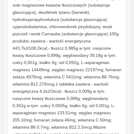
sole magnezowe kwasów tłuszczowych (substancja
glazurująca), dwutlenek tytanu (barwnik),
hydroksypropyloceluloza (substancja glazurująca),
cyjanokobalamina, chlorowodorek pirydoksyny, wosk
pszczeli i wosk Carnauba (substancje glazurujące).100g
produktu zawiera:- wartość energetyczna
443,7kJ/108,2kcal;- tłuszcz 0,985g w tym: nasycone
kwasy tłuszczowe 0,898g; węglowodany 39,18g w tym:
cukry 0,051g; białko 0g; sól 0,092g; L-asparaginian
magnezu 14449mg; węglan magnezu 22197mg; fumaran
żelaza 4978mg; witamina C 5411mg; witamina B6 76mg;
witamina B12 270mcg.1 tabletka zawiera:- wartość
energetyczna 4,1kJ/1kcal;- tłuszcz 0,009g w tym:
nasycone kwasy tłuszczowe 0,008g; węglowodany
0,362g w tym: cukry 0,0005g; białko 0g; sól 0,001g; L-
asparaginian magnezu 133,51mg; węglan magnezu
205,10mg; fumaran żelaza 46mg; witamina C 50mg;
witamina B6 0,7mg; witamina B12 2,5mcg.Ważne