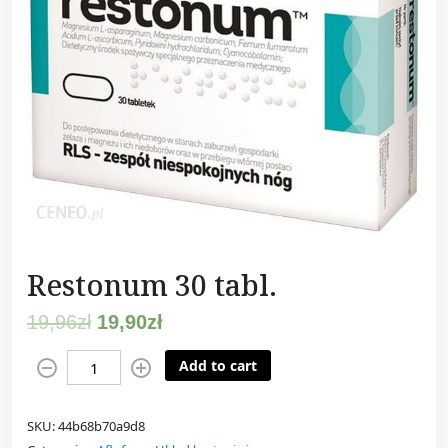
Restonum 30 tabl.
19,96
zł
19,90
zł
R
Add to cart
e
s
SKU:
44b68b70a9d8
t