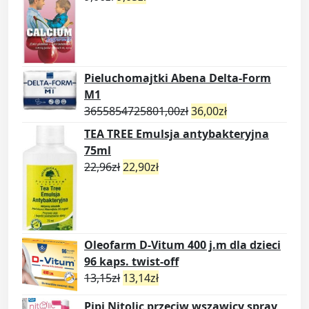
Pieluchomajtki Abena Delta-Form
M1
3655854725801,00
zł
36,00
zł
TEA TREE Emulsja antybakteryjna
75ml
22,96
zł
22,90
zł
Oleofarm D-Vitum 400 j.m dla dzieci
96 kaps. twist-off
13,15
zł
13,14
zł
Pipi Nitolic przeciw wszawicy spray