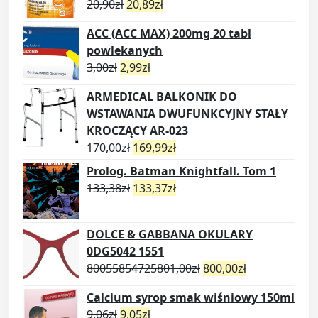
20,90
zł
20,89
zł
ACC (ACC MAX) 200mg 20 tabl
powlekanych
3,00
zł
2,99
zł
ARMEDICAL BALKONIK DO
WSTAWANIA DWUFUNKCYJNY STAŁY
KROCZĄCY AR-023
170,00
zł
169,99
zł
Prolog. Batman Knightfall. Tom 1
133,38
zł
133,37
zł
DOLCE & GABBANA OKULARY
0DG5042 1551
80055854725801,00
zł
800,00
zł
Calcium syrop smak wiśniowy 150ml
9,06
zł
9,05
zł