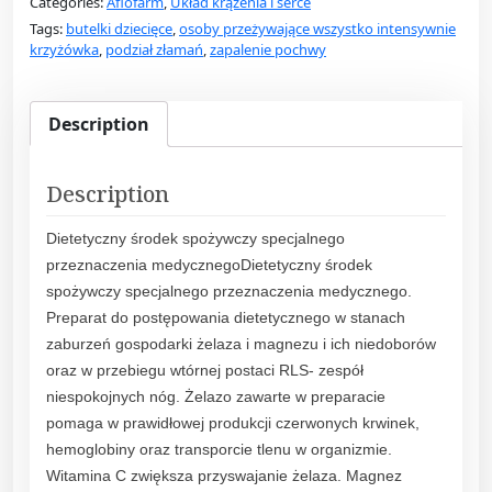
Categories:
Aflofarm
,
Układ krążenia i serce
o
Tags:
butelki dziecięce
,
osoby przeżywające wszystko intensywnie
n
krzyżówka
,
podział złamań
,
zapalenie pochwy
u
m
3
Description
0
t
Description
a
b
Dietetyczny środek spożywczy specjalnego
l
przeznaczenia medycznegoDietetyczny środek
.
spożywczy specjalnego przeznaczenia medycznego.
q
Preparat do postępowania dietetycznego w stanach
u
zaburzeń gospodarki żelaza i magnezu i ich niedoborów
a
oraz w przebiegu wtórnej postaci RLS- zespół
n
niespokojnych nóg. Żelazo zawarte w preparacie
t
pomaga w prawidłowej produkcji czerwonych krwinek,
i
hemoglobiny oraz transporcie tlenu w organizmie.
t
Witamina C zwiększa przyswajanie żelaza. Magnez
y