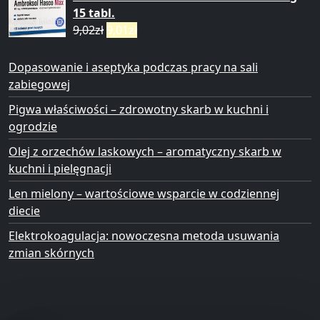
15 tabl.
9,02
zł
9,01
zł
Dopasowanie i aseptyka podczas pracy na sali
zabiegowej
Pigwa właściwości – zdrowotny skarb w kuchni i
ogrodzie
Olej z orzechów laskowych – aromatyczny skarb w
kuchni i pielęgnacji
Len mielony – wartościowe wsparcie w codziennej
diecie
Elektrokoagulacja: nowoczesna metoda usuwania
zmian skórnych