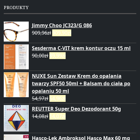
PRODUKTY
Jimmy Choo JC323/G 086
909,96
zł
909,90
zł
Sesderma C-VIT krem kontur oczu 15 ml
90,00
zł
89,99
zł
NUXE Sun Zestaw Krem do opalania
twarzy SPF50 50ml + Balsam do ciała po
opalaniu 50 ml
54,97
zł
54,96
zł
REUTTER Super Deo Dezodorant 50g
14,08
zł
14,07
zł
Hasco-Lek Ambroksol Hasco Max 60 mg