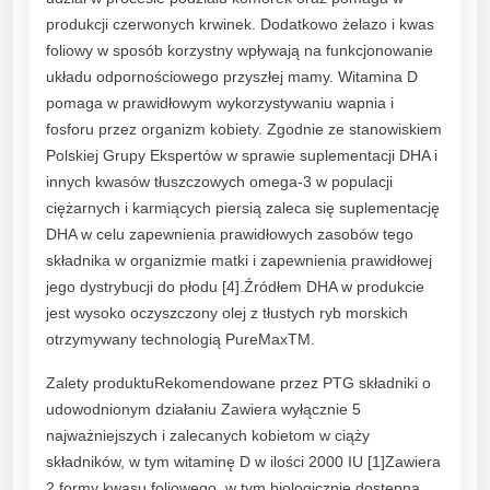
produkcji czerwonych krwinek. Dodatkowo żelazo i kwas
foliowy w sposób korzystny wpływają na funkcjonowanie
układu odpornościowego przyszłej mamy. Witamina D
pomaga w prawidłowym wykorzystywaniu wapnia i
fosforu przez organizm kobiety. Zgodnie ze stanowiskiem
Polskiej Grupy Ekspertów w sprawie suplementacji DHA i
innych kwasów tłuszczowych omega-3 w populacji
ciężarnych i karmiących piersią zaleca się suplementację
DHA w celu zapewnienia prawidłowych zasobów tego
składnika w organizmie matki i zapewnienia prawidłowej
jego dystrybucji do płodu [4].Źródłem DHA w produkcie
jest wysoko oczyszczony olej z tłustych ryb morskich
otrzymywany technologią PureMaxTM.
Zalety produktuRekomendowane przez PTG składniki o
udowodnionym działaniu Zawiera wyłącznie 5
najważniejszych i zalecanych kobietom w ciąży
składników, w tym witaminę D w ilości 2000 IU [1]Zawiera
2 formy kwasu foliowego, w tym biologicznie dostępną