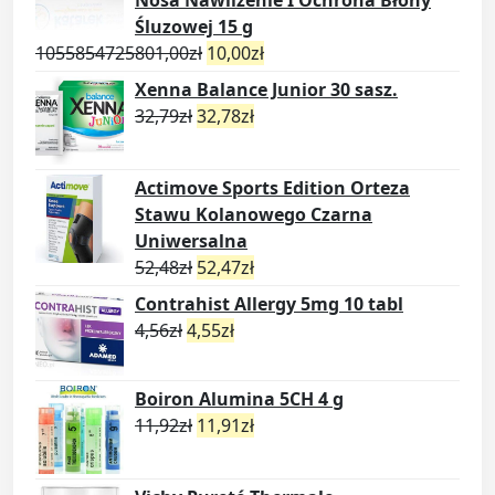
Śluzowej 15 g
1055854725801,00
zł
10,00
zł
Xenna Balance Junior 30 sasz.
32,79
zł
32,78
zł
Actimove Sports Edition Orteza
Stawu Kolanowego Czarna
Uniwersalna
52,48
zł
52,47
zł
Contrahist Allergy 5mg 10 tabl
4,56
zł
4,55
zł
Boiron Alumina 5CH 4 g
11,92
zł
11,91
zł