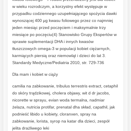
w wieku rozrodczym, a korzystny efekt występuje w
przypadku codziennego uzupełniającego spożycia dawki
wynoszącej 400 μg kwasu foliowego przez co najmniej
jeden miesiąc przed poczęciem i maksymalnie trzy
miesiące po poczęciu(4) Stanowisko Grupy Ekspertów w
sprawie suplementacji DHA i innych kwasów
tłuszczowych omega-3 w populacji kobiet ciężarnych,
karmiących piersią oraz niemowląt i dzieci do lat 3.
Standardy Medyczne/Pediatria 2010, str. 729-736
Dla mam i kobiet w ciąży
camilia na zabkowanie, tribulus terrestris extract, cetaphil
do skóry trądzikowej, cholera objawy, wit d dr jacobs,
nicorette w sprayu, evian woda termalna, nadmiar
żelaza, nutricia protifar, prenatal dha skład, capathil, jak
podnieść libido u kobiety, cloranxen, spray na
zabkowanie, lorista, syrop na katar dla dzieci, zespół
jelita drażliwego leki