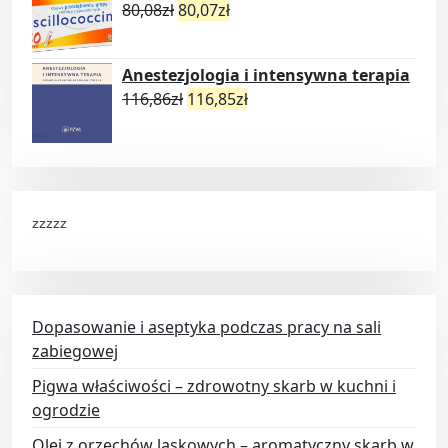
80,08
zł
80,07
zł
Anestezjologia i intensywna terapia
116,86
zł
116,85
zł
zzzzz
Dopasowanie i aseptyka podczas pracy na sali
zabiegowej
Pigwa właściwości – zdrowotny skarb w kuchni i
ogrodzie
Olej z orzechów laskowych – aromatyczny skarb w