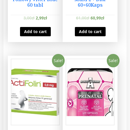
60 tabl
60+60Kaps
3,00
zł
2,99
zł
61,00
zł
60,99
zł
Add to cart
Add to cart
Sale!
Sale!