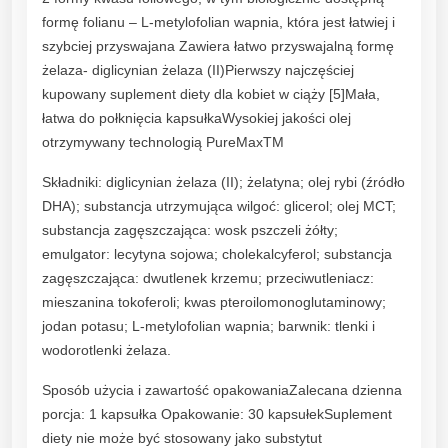
formę folianu – L-metylofolian wapnia, która jest łatwiej i
szybciej przyswajana Zawiera łatwo przyswajalną formę
żelaza- diglicynian żelaza (II)Pierwszy najczęściej
kupowany suplement diety dla kobiet w ciąży [5]Mała,
łatwa do połknięcia kapsułkaWysokiej jakości olej
otrzymywany technologią PureMaxTM
Składniki: diglicynian żelaza (II); żelatyna; olej rybi (źródło
DHA); substancja utrzymująca wilgoć: glicerol; olej MCT;
substancja zagęszczająca: wosk pszczeli żółty;
emulgator: lecytyna sojowa; cholekalcyferol; substancja
zagęszczająca: dwutlenek krzemu; przeciwutleniacz:
mieszanina tokoferoli; kwas pteroilomonoglutaminowy;
jodan potasu; L-metylofolian wapnia; barwnik: tlenki i
wodorotlenki żelaza.
Sposób użycia i zawartość opakowaniaZalecana dzienna
porcja: 1 kapsułka Opakowanie: 30 kapsułekSuplement
diety nie może być stosowany jako substytut