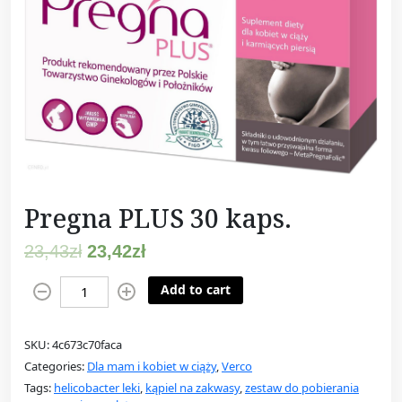
Pregna PLUS 30 kaps.
23,43
zł
23,42
zł
P
Add to cart
r
e
SKU:
4c673c70faca
g
Categories:
Dla mam i kobiet w ciąży
,
Verco
n
Tags:
helicobacter leki
,
kąpiel na zakwasy
,
zestaw do pobierania
a