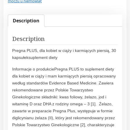
moczu u niemowląt
P
L
U
Description
S
3
Description
0
k
Pregna PLUS, dla kobiet w ciąży i karmiących piersią, 30
a
kapsułeksuplement diety
p
s
Informacje o produkciePregna PLUS to suplement diety
.
dla kobiet w ciąży i mam karmiących piersią opracowany
q
według standardów Evidence Based Medicine. Zawiera
u
rekomendowane przez Polskie Towarzystwo
a
Ginekologiczne składniki: kwas foliowy, żelazo, jod i
n
witaminę D oraz DHA z rodziny omega – 3 [1]. Żelazo,
t
zawarte w preparacie Pregna Plus, występuje w formie
i
diglicynianu żelaza (II), który jest rekomendowany przez
t
Polskie Towarzystwo Ginekologiczne [2], charakteryzuje
y