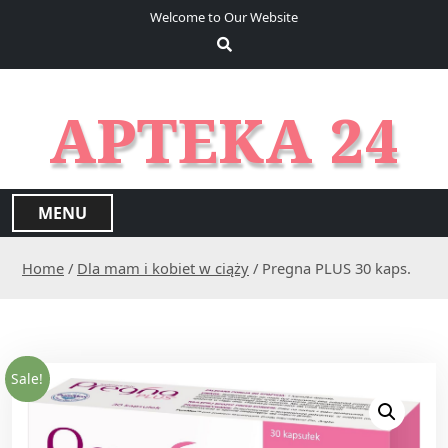
S
Welcome to Our Website
k
i
p
t
APTEKA 24
o
c
o
n
MENU
t
e
Home
/
Dla mam i kobiet w ciąży
/ Pregna PLUS 30 kaps.
n
t
Sale!