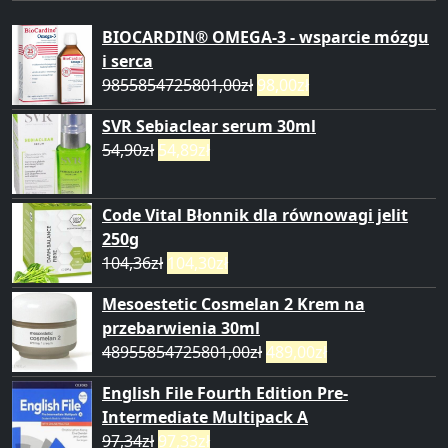
BIOCARDIN® OMEGA-3 - wsparcie mózgu
i serca
9855854725801,00
zł
98,00
zł
SVR Sebiaclear serum 30ml
54,90
zł
54,89
zł
Code Vital Błonnik dla równowagi jelit
250g
104,36
zł
104,30
zł
Mesoestetic Cosmelan 2 Krem na
przebarwienia 30ml
48955854725801,00
zł
489,00
zł
English File Fourth Edition Pre-
Intermediate Multipack A
97,34
zł
97,33
zł