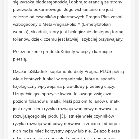
się wysoką biodostępnością i dobrą tolerancją ze strony
przewodu pokarmowego. Jego wchłanianie nie jest
zależne od czynników pokarmowych.Pregna Plus został
wzbogacony o MetaPregnaFolic™ (L-metylofolian
wapnia), składnik, który jest biologicznie dostępną formą
folianów, dzięki czemu jest łatwiej i szybciej przyswajany.
Przeznaczenie produktuKobiety w ciąży i karmiące
piersią.
DziałanieSkładniki suplementu diety Pregna PLUS pełnią
wiele istotnych funkcji w organizmie, które w sposób
fizjologiczny wpływają na prawidłowy przebieg ciąży.
Uzupełniające spożycie kwasu foliowego zwiększa
poziom folianów u matki. Niski poziom folianów u matki
jest czynnikiem ryzyka rozwoju wad cewy nerwowej u
rozwijającego się płodu [3]. Istnieje wiele czynników
ryzyka rozwoju wad cewy nerwowej i zmiana jednego z
nich może mieć korzystny wpływ lub nie. Żelazo bierze
udział w procesie podziału komórek oraz pomaga w