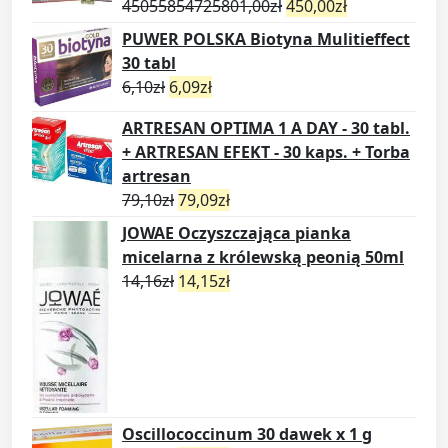
45055854725801,00
zł
450,00
zł
PUWER POLSKA Biotyna Mulitieffect
30 tabl
6,10
zł
6,09
zł
ARTRESAN OPTIMA 1 A DAY - 30 tabl.
+ ARTRESAN EFEKT - 30 kaps. + Torba
artresan
79,10
zł
79,09
zł
JOWAE Oczyszczająca pianka
micelarna z królewską peonią 50ml
14,16
zł
14,15
zł
Oscillococcinum 30 dawek x 1 g