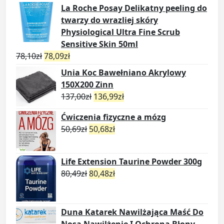
La Roche Posay Delikatny peeling do
twarzy do wrazliej skóry
Physiological Ultra Fine Scrub
Sensitive Skin 50ml
78,10
zł
78,09
zł
Unia Koc Bawełniano Akrylowy
150X200 Zinn
137,00
zł
136,99
zł
Ćwiczenia fizyczne a mózg
50,69
zł
50,68
zł
Life Extension Taurine Powder 300g
80,49
zł
80,48
zł
Duna Katarek Nawilżająca Maść Do
Nosa Nawilżenie I Ochrona Błony