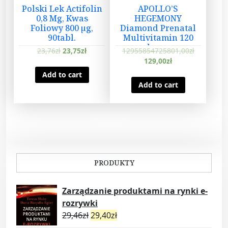
Polski Lek Actifolin
APOLLO’S
0,8 Mg, Kwas
HEGEMONY
Foliowy 800 µg,
Diamond Prenatal
90tabl.
Multivitamin 120
kaps.
23,76
zł
23,75
zł
12955854725801,00
zł
129,00
zł
Add to cart
Add to cart
PRODUKTY
Zarządzanie produktami na rynki e-
rozrywki
29,46
zł
29,40
zł