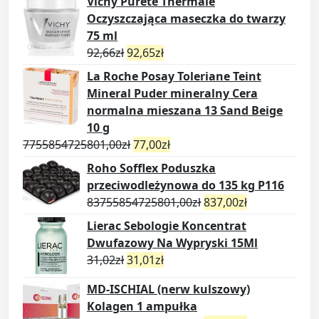
Vichy Pureté Thermale
Oczyszczająca maseczka do twarzy
75 ml
92,66
zł
92,65
zł
La Roche Posay Toleriane Teint
Mineral Puder mineralny Cera
normalna mieszana 13 Sand Beige
10 g
7755854725801,00
zł
77,00
zł
Roho Sofflex Poduszka
przeciwodleżynowa do 135 kg P116
83755854725801,00
zł
837,00
zł
Lierac Sebologie Koncentrat
Dwufazowy Na Wypryski 15Ml
31,02
zł
31,01
zł
MD-ISCHIAL (nerw kulszowy)
Kolagen 1 ampułka