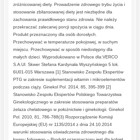
zróżnicowanej diety. Prowadzenie zdrowego trybu życia i
stosowanie zbilansowanej diety jest niezbędne dla
zachowania prawidłowego stanu zdrowia. Nie należy
przekraczać zalecanej porcji spożycia w ciągu dnia.
Produkt przeznaczony dla osób dorosłych.
Przechowywać w temperaturze pokojowej, w suchym
miejscu. Przechowywać w sposób niedostępny dla
małych dzieci. Wyprodukowano w Polsce dla:VERCO
S.A.Ul. Skwer Stefana Kardynała Wyszyńskiego 5 lok.
6U01-015 Warszawa [1] Stanowisko Zespołu Ekspertów
PTG w zakresie suplementacji witamin i mikroelementów
podczas ciąży. Ginekol Pol. 2014, 85, 395-399 [2]
Stanowisko Zespołu Ekspertów Polskiego Towarzystwa
Ginekologicznego w zakresie stosowania preparatów
żelaza chelatowego w położnictwie i ginekologii. Ginekol
Pol. 2010, 81, 786-788(3) Rozporządzenie Komisji
Europejskiej (EU) nr 1135/2014 z dnia 24.10.2014
warunki stosowania oświadczenia zdrowotnego dla
kwasu foliowego – Produkt przeznaczony jest dla kobiet