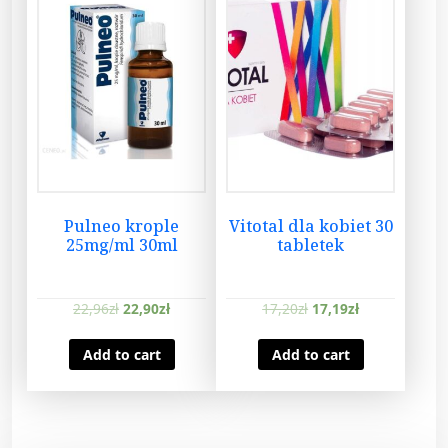
Pulneo krople
Vitotal dla kobiet 30
25mg/ml 30ml
tabletek
22,96
zł
22,90
zł
17,20
zł
17,19
zł
Add to cart
Add to cart