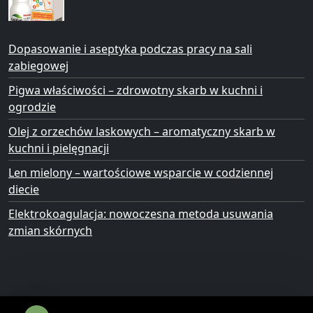
Dopasowanie i aseptyka podczas pracy na sali
zabiegowej
Pigwa właściwości – zdrowotny skarb w kuchni i
ogrodzie
Olej z orzechów laskowych – aromatyczny skarb w
kuchni i pielęgnacji
Len mielony – wartościowe wsparcie w codziennej
diecie
Elektrokoagulacja: nowoczesna metoda usuwania
zmian skórnych