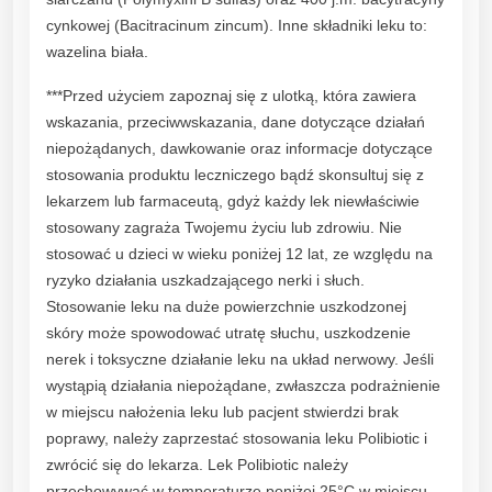
e
cynkowej (Bacitracinum zincum). Inne składniki leku to:
n
wazelina biała.
i
***Przed użyciem zapoznaj się z ulotką, która zawiera
a
wskazania, przeciwwskazania, dane dotyczące działań
,
niepożądanych, dawkowanie oraz informacje dotyczące
o
stosowania produktu leczniczego bądź skonsultuj się z
w
lekarzem lub farmaceutą, gdyż każdy lek niewłaściwie
r
stosowany zagraża Twojemu życiu lub zdrowiu. Nie
z
stosować u dzieci w wieku poniżej 12 lat, ze względu na
o
ryzyko działania uszkadzającego nerki i słuch.
d
Stosowanie leku na duże powierzchnie uszkodzonej
z
skóry może spowodować utratę słuchu, uszkodzenie
e
nerek i toksyczne działanie leku na układ nerwowy. Jeśli
n
wystąpią działania niepożądane, zwłaszcza podrażnienie
i
w miejscu nałożenia leku lub pacjent stwierdzi brak
a
poprawy, należy zaprzestać stosowania leku Polibiotic i
s
zwrócić się do lekarza. Lek Polibiotic należy
k
przechowywać w temperaturze poniżej 25°C w miejscu