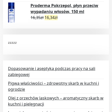
Proderma Pokrzepol, płyn przeciw
wypadaniu włosów, 150 ml
16,35
zł
16,34
zł
zzzzz
Dopasowanie i aseptyka podczas pracy na sali
zabiegowej
Pigwa właściwości – zdrowotny skarb w kuchni i
ogrodzie
Olej z orzechów laskowych – aromatyczny skarb w
kuchni i pielęgnacji