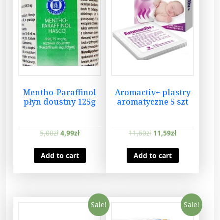
Mentho-Paraffinol
Aromactiv+ plastry
płyn doustny 125g
aromatyczne 5 szt
5,00
zł
4,99
zł
11,60
zł
11,59
zł
Add to cart
Add to cart
Sale!
Sale!