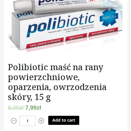
Polibiotic maść na rany
powierzchniowe,
oparzenia, owrzodzenia
skóry, 15 g
8,00
zł
7,99
zł
P
Add to cart
o