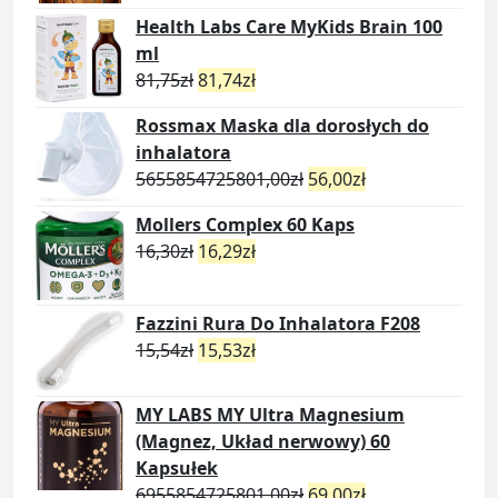
Health Labs Care MyKids Brain 100
ml
81,75
zł
81,74
zł
Rossmax Maska dla dorosłych do
inhalatora
5655854725801,00
zł
56,00
zł
Mollers Complex 60 Kaps
16,30
zł
16,29
zł
Fazzini Rura Do Inhalatora F208
15,54
zł
15,53
zł
MY LABS MY Ultra Magnesium
(Magnez, Układ nerwowy) 60
Kapsułek
6955854725801,00
zł
69,00
zł