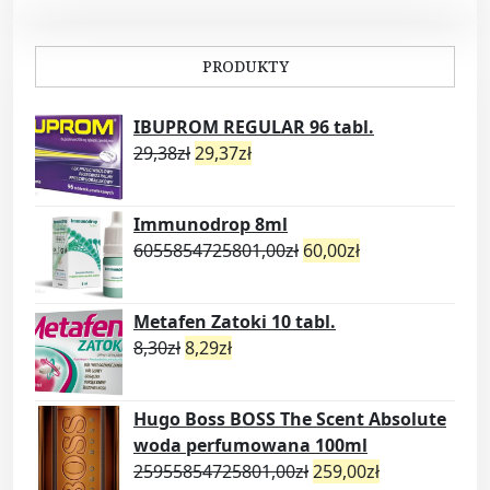
PRODUKTY
IBUPROM REGULAR 96 tabl.
29,38
zł
29,37
zł
Immunodrop 8ml
6055854725801,00
zł
60,00
zł
Metafen Zatoki 10 tabl.
8,30
zł
8,29
zł
Hugo Boss BOSS The Scent Absolute
woda perfumowana 100ml
25955854725801,00
zł
259,00
zł