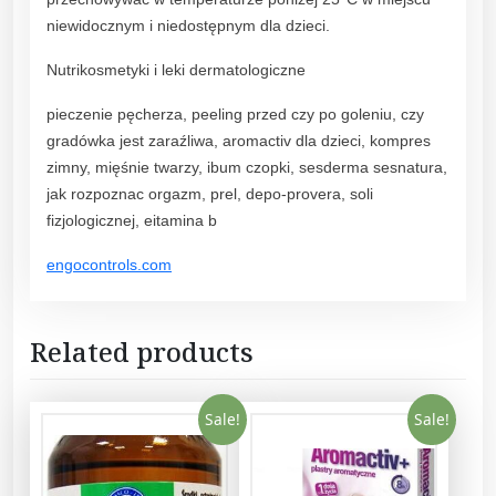
ó
niewidocznym i niedostępnym dla dzieci.
r
y
Nutrikosmetyki i leki dermatologiczne
,
1
pieczenie pęcherza, peeling przed czy po goleniu, czy
5
gradówka jest zaraźliwa, aromactiv dla dzieci, kompres
g
zimny, mięśnie twarzy, ibum czopki, sesderma sesnatura,
q
jak rozpoznac orgazm, prel, depo-provera, soli
u
fizjologicznej, eitamina b
a
engocontrols.com
n
t
i
Related products
t
y
Sale!
Sale!