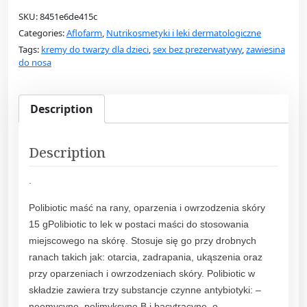
l
SKU:
8451e6de415c
i
Categories:
Aflofarm
,
Nutrikosmetyki i leki dermatologiczne
b
Tags:
kremy do twarzy dla dzieci
,
sex bez prezerwatywy
,
zawiesina
i
do nosa
o
t
i
Description
c
m
Description
a
ś
.
ć
n
Polibiotic maść na rany, oparzenia i owrzodzenia skóry
a
15 gPolibiotic to lek w postaci maści do stosowania
r
miejscowego na skórę. Stosuje się go przy drobnych
a
ranach takich jak: otarcia, zadrapania, ukąszenia oraz
n
przy oparzeniach i owrzodzeniach skóry. Polibiotic w
y
składzie zawiera trzy substancje czynne antybiotyki: –
p
neomycynę, polimyksynę B i bacytracynę, o