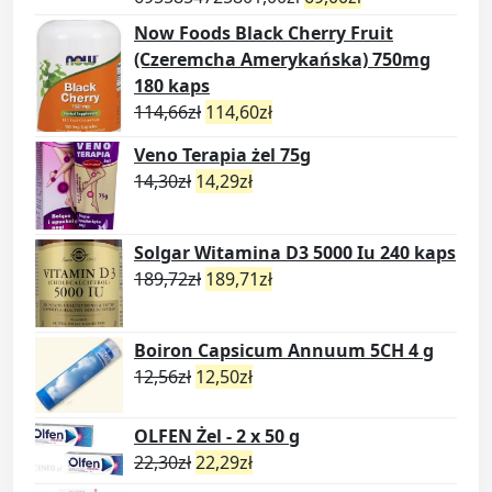
Now Foods Black Cherry Fruit
(Czeremcha Amerykańska) 750mg
180 kaps
114,66
zł
114,60
zł
Veno Terapia żel 75g
14,30
zł
14,29
zł
Solgar Witamina D3 5000 Iu 240 kaps
189,72
zł
189,71
zł
Boiron Capsicum Annuum 5CH 4 g
12,56
zł
12,50
zł
OLFEN Żel - 2 x 50 g
22,30
zł
22,29
zł