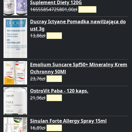
Suplement Diety 120G
16555854725801,00
zł
165,00
zł
Ducray Ictyane Pomadka nawilżająca do
ust 3g
13,86
zł
13,80
zł
Emolium Suncare Spf50+ Mineralny Krem
Ochronny 50Ml
23,76
zł
23,70
zł
OstroVit Paba - 120 kaps.
21,96
zł
21,90
zł
Sinulan Forte Allergy Spray 15ml
16,89
zł
16,88
zł