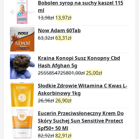
Bobolen syrop na suchy kaszel 115
ml
13,98
zł
13,97
zł
Now Adam 60Tab
63,32
zł
63,31
zł
Kraina Konopi Susz Konopny Cbd
Hash Afghan 5g
2555854725801,00
zł
25,00
zł
Słodkie Zdrowie Witamina C Kwas L-
Askorbinowy 1kg
26,96
zł
26,90
zł
Eucerin Przeciwsłoneczny Krem Do
Skóry Suchej Sun Sensitive Protect
Spf50+ 50 Ml
82,92
zł
82,91
zł