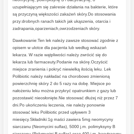
o
uzupełniającym się zakresie działania na bakterie, które
w
są przyczyną większości zakażeń skóry.Do stosowania
i
przy:drobnych ranach takich jak ukąszenia, otarcia i
e
zadrapania,oparzeniach,owrzodzeniach skóry.
r
z
Dawkowanie:Ten lek należy zawsze stosować zgodnie z
c
opisem w ulotce dla pacjenta lub według wskazań
h
lekarza. W razie wątpliwości należy zwrócić się do
n
lekarza lub farmaceuty.Podanie na skórę.Oczyścić
i
miejsce zranienia i pokryć niewielką ilością leku. Lek
o
Polibiotic należy nakładać na chorobowo zmienioną
w
powierzchnię skóry 2 do 5 razy na dobę. Miejsce po
e
nałożeniu leku można przykryć opatrunkiem z gazy lub
,
pozostawić nieosłonięte.Nie stosować dłużej niż przez 7
o
dni.Po ukończeniu leczenia, nie należy ponownie
p
stosować leku Polibiotic przed upływem 3
a
miesięcy.Składniki:1g maści zawiera 5mg neomycyny
r
siarczanu (Neomycini sulfas), 5000 j.m. polimyksyny B
z
siarczanu (Polymyxini B sulfas) oraz 400 j.m. bacytracyny