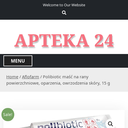
S
Welcome to Our Website
k
i
p
t
APTEKA 24
o
c
o
n
MENU
t
e
Home
/
Aflofarm
/ Polibiotic maść na rany
n
powierzchniowe, oparzenia, owrzodzenia skóry, 15 g
t
Sale!