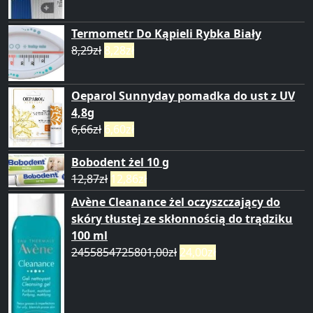
Termometr Do Kąpieli Rybka Biały
8,29
zł
8,28
zł
Oeparol Sunnyday pomadka do ust z UV
4,8g
6,66
zł
6,60
zł
Bobodent żel 10 g
12,87
zł
12,86
zł
Avène Cleanance żel oczyszczający do
skóry tłustej ze skłonnością do trądziku
100 ml
2455854725801,00
zł
24,00
zł