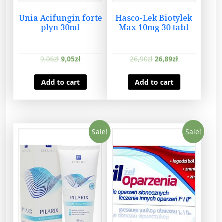
i
t
Unia Acifungin forte
Hasco-Lek Biotylek
płyn 30ml
Max 10mg 30 tabl
y
9,06
zł
9,05
zł
26,90
zł
26,89
zł
Add to cart
Add to cart
Sale!
Sale!