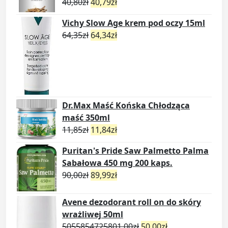
40,80
zł
40,79
zł
Vichy Slow Age krem pod oczy 15ml
64,35
zł
64,34
zł
Dr.Max Maść Końska Chłodząca
maść 350ml
11,85
zł
11,84
zł
Puritan's Pride Saw Palmetto Palma
Sabałowa 450 mg 200 kaps.
90,00
zł
89,99
zł
Avene dezodorant roll on do skóry
wrażliwej 50ml
5055854725801,00
zł
50,00
zł