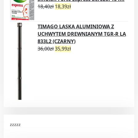
18,40
zł
18,39
zł
TIMAGO LASKA ALUMINIOWA Z
UCHWYTEM DREWNIANYM TGR-R LA
833L2 (CZARNY)
36,00
zł
35,99
zł
zzzzz