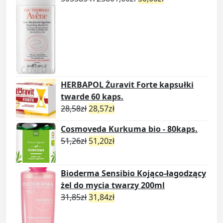
HERBAPOL Żuravit Forte kapsułki
twarde 60 kaps.
28,58
zł
28,57
zł
Cosmoveda Kurkuma bio - 80kaps.
51,26
zł
51,20
zł
Bioderma Sensibio Kojąco-łagodzący
żel do mycia twarzy 200ml
31,85
zł
31,84
zł