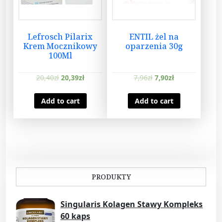
Lefrosch Pilarix
ENTIL żel na
Krem Mocznikowy
oparzenia 30g
100Ml
20,40
zł
20,39
zł
7,96
zł
7,90
zł
Add to cart
Add to cart
PRODUKTY
Singularis Kolagen Stawy Kompleks
60 kaps