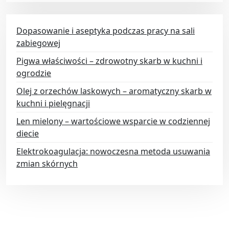
Dopasowanie i aseptyka podczas pracy na sali
zabiegowej
Pigwa właściwości – zdrowotny skarb w kuchni i
ogrodzie
Olej z orzechów laskowych – aromatyczny skarb w
kuchni i pielęgnacji
Len mielony – wartościowe wsparcie w codziennej
diecie
Elektrokoagulacja: nowoczesna metoda usuwania
zmian skórnych