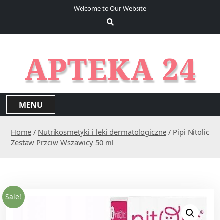
S
Welcome to Our Website
k
i
p
t
APTEKA 24
o
c
o
n
MENU
t
e
Home
/
Nutrikosmetyki i leki dermatologiczne
/ Pipi Nitolic
n
Zestaw Przciw Wszawicy 50 ml
t
Sale!