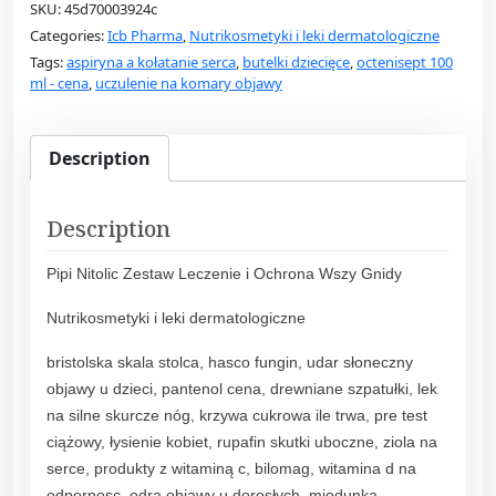
SKU:
45d70003924c
i
Categories:
Icb Pharma
,
Nutrikosmetyki i leki dermatologiczne
N
Tags:
aspiryna a kołatanie serca
,
butelki dziecięce
,
octenisept 100
i
ml - cena
,
uczulenie na komary objawy
t
o
l
Description
i
c
Description
Z
e
Pipi Nitolic Zestaw Leczenie i Ochrona Wszy Gnidy
s
t
Nutrikosmetyki i leki dermatologiczne
a
w
bristolska skala stolca, hasco fungin, udar słoneczny
P
objawy u dzieci, pantenol cena, drewniane szpatułki, lek
r
na silne skurcze nóg, krzywa cukrowa ile trwa, pre test
z
ciążowy, łysienie kobiet, rupafin skutki uboczne, ziola na
c
serce, produkty z witaminą c, bilomag, witamina d na
i
odpornosc, odra objawy u dorosłych, miodunka