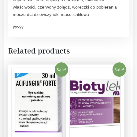
w
właściwości, czerwony żołądź, woreczki do pobierania
W
moczu dla dziewczynek, masc ichtilowa
s
yyyyy
z
a
w
Related products
i
c
y
Sale!
Sale!
5
0
m
l
q
u
a
n
t