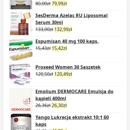
80,00
zł
79,99
zł
SesDerma Azelac RU Liposomal
Serum 30ml
133,00
zł
132,99
zł
Espumisan 40 mg 100 kaps.
15,43
zł
15,42
zł
Proxeed Women 30 Saszetek
120,50
zł
120,49
zł
Emolium DERMOCARE Emulsja do
kąpieli 400ml
26,36
zł
26,30
zł
Yango Lukrecja ekstrakt 10:1 60
kaps