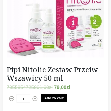
Pipi Nitolic Zestaw Przciw
Wszawicy 50 ml
7955854725801,00
zł
79,00
zł
P
Add to cart
i
p