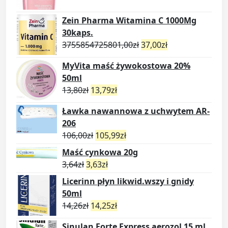
Zein Pharma Witamina C 1000Mg
30kaps.
3755854725801,00
zł
37,00
zł
MyVita maść żywokostowa 20%
50ml
13,80
zł
13,79
zł
Ławka nawannowa z uchwytem AR-
206
106,00
zł
105,99
zł
Maść cynkowa 20g
3,64
zł
3,63
zł
Licerinn płyn likwid.wszy i gnidy
50ml
14,26
zł
14,25
zł
Sinulan Forte Express aerozol 15 ml