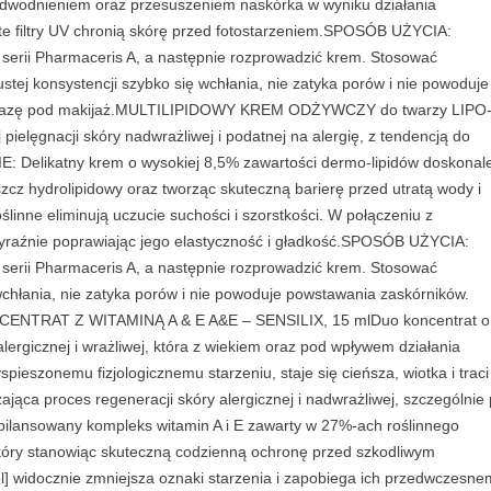
 odwodnieniem oraz przesuszeniem naskórka w wyniku działania
r
e filtry UV chronią skórę przed fotostarzeniem.SPOSÓB UŻYCIA:
u
 serii Pharmaceris A, a następnie rozprowadzić krem. Stosować
j
ustej konsystencji szybko się wchłania, nie zatyka porów i nie powoduje
ą
ą bazę pod makĳaż.MULTILIPIDOWY KREM ODŻYWCZY do twarzy LIPO
c
elęgnacji skóry nadwrażliwej i podatnej na alergię, z tendencją do
y
IE: Delikatny krem o wysokiej 8,5% zawartości dermo-lipidów doskonal
D
szcz hydrolipidowy oraz tworząc skuteczną barierę przed utratą wody i
e
linne eliminują uczucie suchości i szorstkości. W połączeniu z
r
raźnie poprawiając jego elastyczność i gładkość.SPOSÓB UŻYCIA:
m
 serii Pharmaceris A, a następnie rozprowadzić krem. Stosować
o
chłania, nie zatyka porów i nie powoduje powstawania zaskórników.
p
CENTRAT Z WITAMINĄ A & E A&E – SENSILIX, 15 mlDuo koncentrat o
i
alergicznej i wrażliwej, która z wiekiem oraz pod wpływem działania
e
ieszonemu fizjologicznemu starzeniu, staje się cieńsza, wiotka i traci
l
ająca proces regeneracji skóry alergicznej i nadwrażliwej, szczególnie
ę
ilansowany kompleks witamin A i E zawarty w 27%-ach roślinnego
g
kóry stanowiąc skuteczną codzienną ochronę przed szkodliwym
n
ol] widocznie zmniejsza oznaki starzenia i zapobiega ich przedwczesn
a