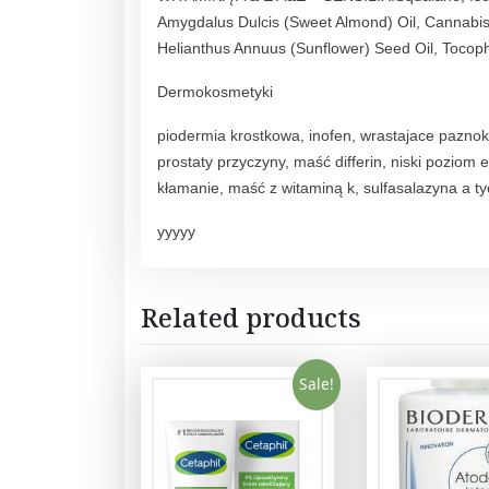
Amygdalus Dulcis (Sweet Almond) Oil, Cannabis 
Helianthus Annuus (Sunflower) Seed Oil, Tocoph
Dermokosmetyki
piodermia krostkowa, inofen, wrastajace paznokc
prostaty przyczyny, maść differin, niski poziom
kłamanie, maść z witaminą k, sulfasalazyna a t
yyyyy
Related products
Sale!