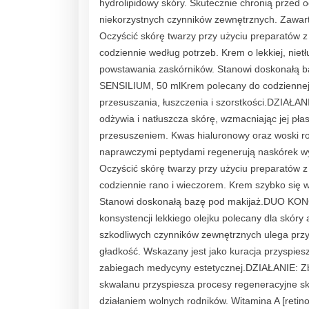
hydrolipidowy skóry. Skutecznie chronią przed
niekorzystnych czynników zewnętrznych. Zawart
Oczyścić skórę twarzy przy użyciu preparatów z
codziennie według potrzeb. Krem o lekkiej, nietł
powstawania zaskórników. Stanowi doskonał
SENSILIUM, 50 mlKrem polecany do codziennej pi
przesuszania, łuszczenia i szorstkości.DZIAŁAN
odżywia i natłuszcza skórę, wzmacniając jej pła
przesuszeniem. Kwas hialuronowy oraz woski roś
naprawczymi peptydami regenerują naskórek wy
Oczyścić skórę twarzy przy użyciu preparatów z
codziennie rano i wieczorem. Krem szybko się w
Stanowi doskonałą bazę pod makĳaż.DUO KON
konsystencji lekkiego olejku polecany dla skóry 
szkodliwych czynników zewnętrznych ulega przysp
gładkość. Wskazany jest jako kuracja przyspiesz
zabiegach medycyny estetycznej.DZIAŁANIE: Zb
skwalanu przyspiesza procesy regeneracyjne s
działaniem wolnych rodników. Witamina A [retin