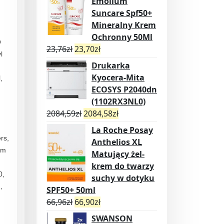
Emolium
Suncare Spf50+
Mineralny Krem
Ochronny 50Ml
O
23,76
zł
23,70
zł
l
Drukarka
Kyocera-Mita
,
ECOSYS P2040dn
(1102RX3NL0)
2084,59
zł
2084,58
zł
La Roche Posay
rs,
Anthelios XL
um
Matujący żel-
krem do twarzy
0,
suchy w dotyku
,
SPF50+ 50ml
66,96
zł
66,90
zł
SWANSON