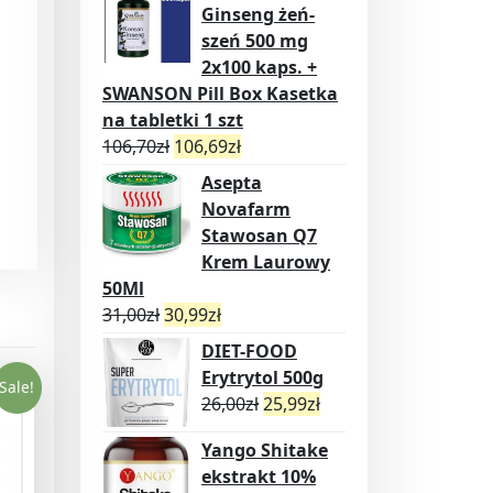
Ginseng żeń-
szeń 500 mg
2x100 kaps. +
SWANSON Pill Box Kasetka
na tabletki 1 szt
106,70
zł
106,69
zł
Asepta
Novafarm
Stawosan Q7
Krem Laurowy
50Ml
31,00
zł
30,99
zł
DIET-FOOD
Erytrytol 500g
Sale!
26,00
zł
25,99
zł
Yango Shitake
ekstrakt 10%