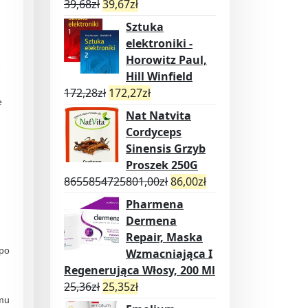
39,68
zł
39,67
zł
Sztuka
elektroniki -
Horowitz Paul,
-
Hill Winfield
172,28
zł
172,27
zł
e
Nat Natvita
Cordyceps
Sinensis Grzyb
Proszek 250G
8655854725801,00
zł
86,00
zł
Pharmena
Dermena
Repair, Maska
 po
Wzmacniająca I
Regenerująca Włosy, 200 Ml
25,36
zł
25,35
zł
emu