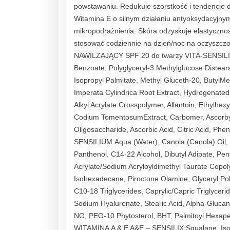
powstawaniu. Redukuje szorstkość i tendencje 
Witamina E o silnym działaniu antyoksydacyjnym 
mikropodrażnienia. Skóra odzyskuje elastyczn
stosować codziennie na dzień/noc na oczyszczo
NAWILŻAJĄCY SPF 20 do twarzy VITA-SENSILIUM
Benzoate, Polyglyceryl-3 Methylglucose Disteara
Isopropyl Palmitate, Methyl Gluceth-20, ButylM
Imperata Cylindrica Root Extract, Hydrogenated
Alkyl Acrylate Crosspolymer, Allantoin, Ethylhexy
Codium TomentosumExtract, Carbomer, Ascorbyl 
Oligosaccharide, Ascorbic Acid, Citric Acid
SENSILIUM:Aqua (Water), Canola (Canola) Oil, 
Panthenol, C14-22 Alcohol, Dibutyl Adipate, Pen
Acrylate/Sodium Acryloyldimethyl Taurate Copol
Isohexadecane, Piroctone Olamine, Glyceryl Poly
C10-18 Triglycerides, Caprylic/Capric Triglyceri
Sodium Hyaluronate, Stearic Acid, Alpha-Glucan
NG, PEG-10 Phytosterol, BHT, Palmitoyl Hex
WITAMINĄ A & E A&E – SENSILIX:Squalane, Ison