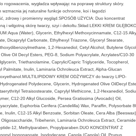
do rogowacenia, wygładza wpływając na poprawę struktury skóry.
c
wzmacnia jej naturalne funkcje ochronne, koi i łagodzi
j
ość, zdrowy i promienny wygląd.SPOSÓB UŻYCIA: Duo koncentrat
a
ną i wilgotną skórę twarzy, szyi i dekoltu.Skład:LEKKI KREM GŁĘBOK
d
:Aqua (Water), Glycerin, Ethylhexyl Methoxycinnamate, C12-15 Alky
l
te, Dicaprylyl Carbonate, Ethylhexyl Triazone, Glyceryl Stearate,
a
ethoxydibenzoylmethane, 1,2-Hexanediol, Cetyl Alcohol, Butylene Glycol
s
 Olive Oil Decyl Esters, PEG-8, Sodium Polyacrylate, Acrylates/C10-30
k
lglycerin, Triethanolamine, Caprylic/Capric Triglyceride, Tocopherol,
ó
Palmitate, Inulin, Laminaria Ochroleuca Extract, Alpha-Glucan
r
, Phenoxyethanol.MULTILIPIDOWY KREM ODŻYWCZY do twarzy LIPO-
y
Hydrogenated Polydecene, Glycerin, Hydrogenated Olive OilDecyl Este
a
taerythrityl Tetraisostearate, Caprylyl Methicone, 1,2-Hexanediol, Sodi
l
ymer, C12-20 Alkyl Glucoside, Persea Gratissima (Avocado) Oil,
e
acrylate, Euphorbia Cerifera (Candelilla) Wax, Paraffin, Polysorbate 8
r
de, Inulin, C12-15 Alkyl Benzoate, Sorbitan Oleate, Cera Alba (Beeswax)
g
 Oligosaccharide, Tribehenin, Laminaria Ochroleuca Extract, Ceramide
i
apeptide-12, Methylparaben, Propylparaben.DUO KONCENTRAT Z
c
onyl Isononanoate, Isododecane, Canola (Canola) Oil, Prunus