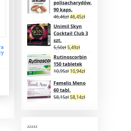
polisacharydów,
90 kaps.
46,46
zł
46,45
zł
Unimil Skyn
Cocktail Club 3
szt.
ra
5,50
zł
5,49
zł
cy
Rutinoscorbin
150 tabletek
10,95
zł
10,94
zł
Femelis Meno
60 tabl.
58,15
zł
58,14
zł
zzzzz