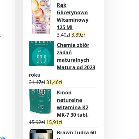
Rąk
Glicerynowo
Witaminowy
a
125 Ml
3,40
zł
3,39
zł
Chemia zbiór
zadań
maturalnych
Matura od 2023
roku
31,47
zł
31,46
zł
Kinon
naturalna
witamina K2
MK-7 30 tabl.
15,92
zł
15,91
zł
Brawn Tudca 60
nia