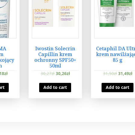
i
t
y
MA
Iwostin Solecrin
Cetaphil DA Ult
rm
Capillin krem
krem nawilżają
kojący
ochronny SPF50+
85 g
m
50ml
towy
18
zł
30,27
zł
30,26
zł
31,50
zł
31,49
zł
l
art
Add to cart
Add to cart