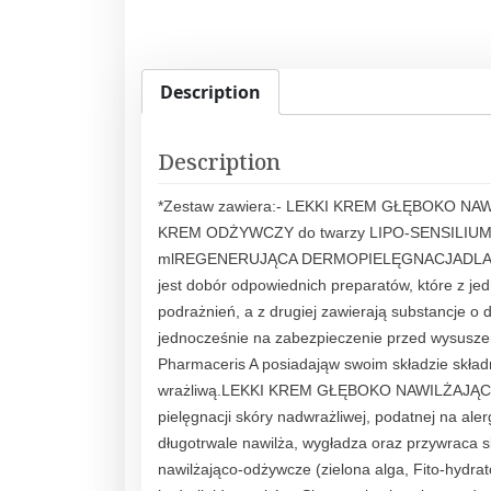
Description
Description
*Zestaw zawiera:- LEKKI KREM GŁĘBOKO NAW
KREM ODŻYWCZY do twarzy LIPO-SENSILIUM,
mlREGENERUJĄCA DERMOPIELĘGNACJADLA SKÓ
jest dobór odpowiednich preparatów, które z je
podrażnień, a z drugiej zawierają substancje o
jednocześnie na zabezpieczenie przed wysusz
Pharmaceris A posiadająw swoim składzie składn
wrażliwą.LEKKI KREM GŁĘBOKO NAWILŻAJĄCY 
pielęgnacji skóry nadwrażliwej, podatnej na al
długotrwale nawilża, wygładza oraz przywraca 
nawilżająco-odżywcze (zielona alga, Fito-hydrato