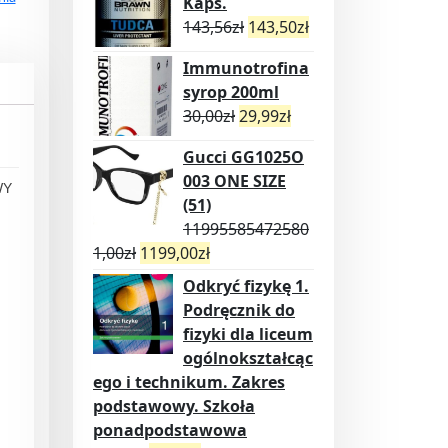
Kaps.
143,56
zł
143,50
zł
Immunotrofina
syrop 200ml
30,00
zł
29,99
zł
Gucci GG1025O
003 ONE SIZE
WY
(51)
11995585472580
1,00
zł
1199,00
zł
Odkryć fizykę 1.
Podręcznik do
fizyki dla liceum
ogólnokształcąc
ego i technikum. Zakres
podstawowy. Szkoła
ponadpodstawowa