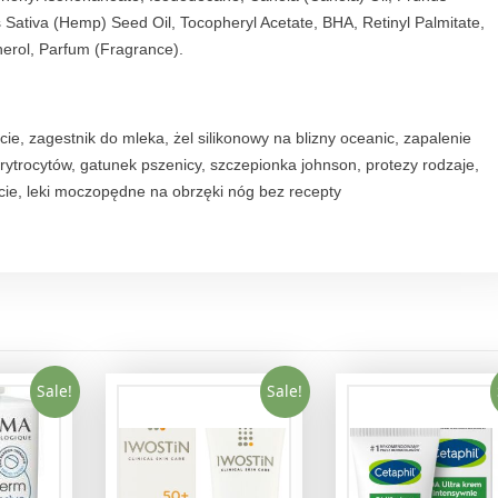
z
Sativa (Hemp) Seed Oil, Tocopheryl Acetate, BHA, Retinyl Palmitate,
n
erol, Parfum (Fragrance).
e
j
i
w
ie, zagestnik do mleka, żel silikonowy na blizny oceanic, zapalenie
r
 erytrocytów, gatunek pszenicy, szczepionka johnson, protezy rodzaje,
a
ycie, leki moczopędne na obrzęki nóg bez recepty
ż
l
i
w
e
j
q
Sale!
Sale!
u
a
n
t