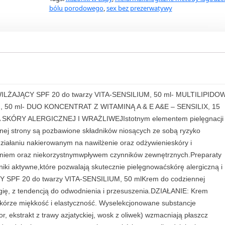
a
bólu porodowego
,
sex bez prezerwatywy
c
e
r
i
s
A
Z
ILŻAJĄCY SPF 20 do twarzy VITA-SENSILIUM, 50 ml- MULTILIPIDO
e
 50 ml- DUO KONCENTRAT Z WITAMINĄ A & E A&E – SENSILIX, 15
s
RY ALERGICZNEJ I WRAŻLIWEJIstotnym elementem pielęgnacji
t
dnej strony są pozbawione składników niosących ze sobą ryzyko
a
 działaniu nakierowanym na nawilżenie oraz odżywienieskóry i
w
eniem oraz niekorzystnymwpływem czynników zewnętrznych.Preparaty
R
iki aktywne,które pozwalają skutecznie pielęgnowaćskórę alergiczną i
e
SPF 20 do twarzy VITA-SENSILIUM, 50 mlKrem do codziennej
g
ergię, z tendencją do odwodnienia i przesuszenia.DZIAŁANIE: Krem
e
skórze miękkość i elastyczność. Wyselekcjonowane substancje
n
r, ekstrakt z trawy azjatyckiej, wosk z oliwek) wzmacniają płaszcz
e