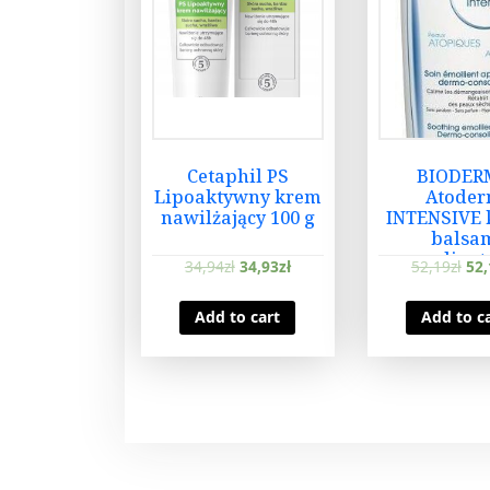
Cetaphil PS
BIODER
Lipoaktywny krem
Atode
nawilżający 100 g
INTENSIVE 
balsa
emolien
34,94
zł
34,93
zł
52,19
zł
52,
500m
Add to cart
Add to c