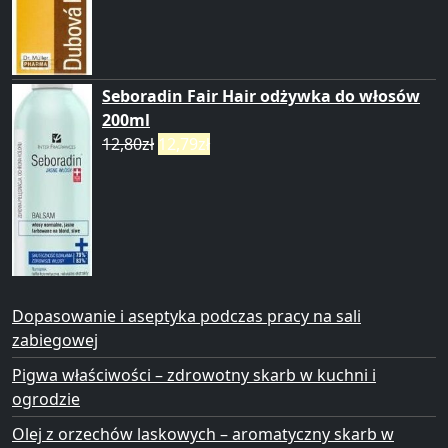
Seboradin Fair Hair odżywka do włosów
200ml
12,80
zł
12,79
zł
Dopasowanie i aseptyka podczas pracy na sali
zabiegowej
Pigwa właściwości – zdrowotny skarb w kuchni i
ogrodzie
Olej z orzechów laskowych – aromatyczny skarb w