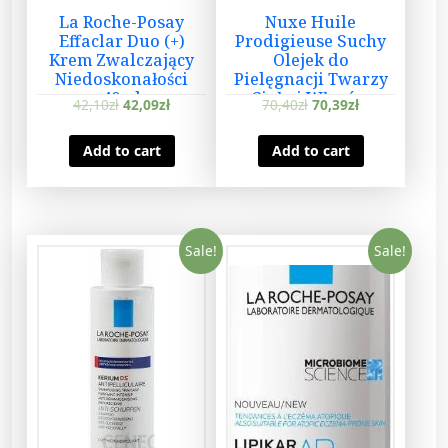
t
La Roche-Posay
Nuxe Huile
y
Effaclar Duo (+)
Prodigieuse Suchy
Krem Zwalczający
Olejek do
Niedoskonałości
Pielęgnacji Twarzy
40ml
Ciała i Włosów
42,10
zł
42,09
zł
70,40
zł
70,39
zł
100ml
Add to cart
Add to cart
Sale!
Sale!