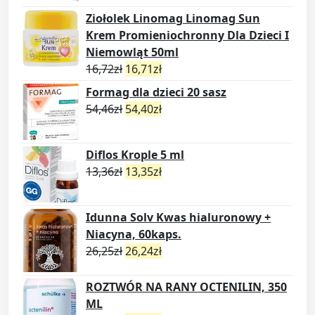
Ziołolek Linomag Linomag Sun
Krem Promieniochronny Dla Dzieci I
Niemowląt 50ml
16,72
zł
16,71
zł
Formag dla dzieci 20 sasz
54,46
zł
54,40
zł
Diflos Krople 5 ml
13,36
zł
13,35
zł
Idunna Solv Kwas hialuronowy +
Niacyna, 60kaps.
26,25
zł
26,24
zł
ROZTWÓR NA RANY OCTENILIN, 350
ML