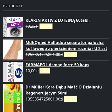
PRODUKTY
KLARIN AKTIV Z LUTEINĄ 60tabl.
19,22
zł
19,21
zł
MdhQmed Halluduo separator palucha
koślawego z pierścieniem rozmiar U 2 szt
1255854725801,00
zł
12,00
zł
FARMAPOL Asmag forte 50 kaps
10,00
zł
9,99
zł
Dr Müller Kora Dębu Maść O Działaniu
Regenerującym 50ml
1355854725801,00
zł
13,00
zł