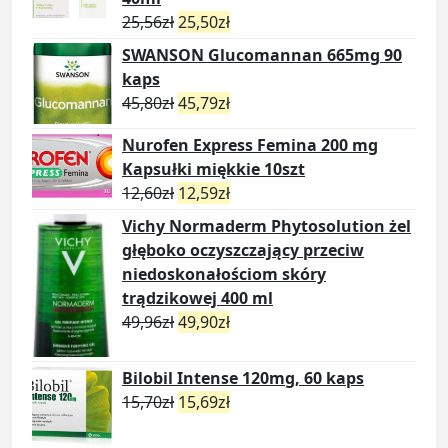
25,56
zł
25,50
zł
SWANSON Glucomannan 665mg 90
kaps
45,80
zł
45,79
zł
Nurofen Express Femina 200 mg
Kapsułki miękkie 10szt
12,60
zł
12,59
zł
Vichy Normaderm Phytosolution żel
głęboko oczyszczający przeciw
niedoskonałościom skóry
trądzikowej 400 ml
49,96
zł
49,90
zł
Bilobil Intense 120mg, 60 kaps
15,70
zł
15,69
zł