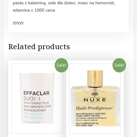
o
pasta z kalaminą, zele dla dzieci, masc na hemoroid,
l
witamina c 1000 cena
i
c
yyyyy
o
c
z
Related products
u
2
Sale!
Sale!
0
0
m
l
q
u
a
n
t
i