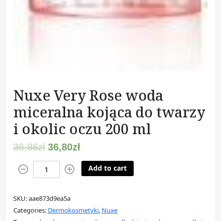
Nuxe Very Rose woda
miceralna kojąca do twarzy
i okolic oczu 200 ml
36,86
zł
36,80
zł
N
Add to cart
u
x
SKU:
aae873d9ea5a
e
Categories:
Dermokosmetyki
,
Nuxe
V