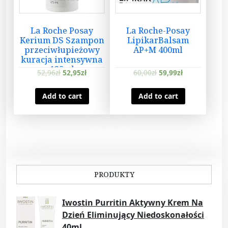
La Roche Posay
La Roche-Posay
Kerium DS Szampon
LipikarBalsam
przeciwłupieżowy
AP+M 400ml
kuracja intensywna
125ml
52,96
zł
52,95
zł
60,00
zł
59,99
zł
Add to cart
Add to cart
PRODUKTY
Iwostin Purritin Aktywny Krem Na
Dzień Eliminujący Niedoskonałości
40ml