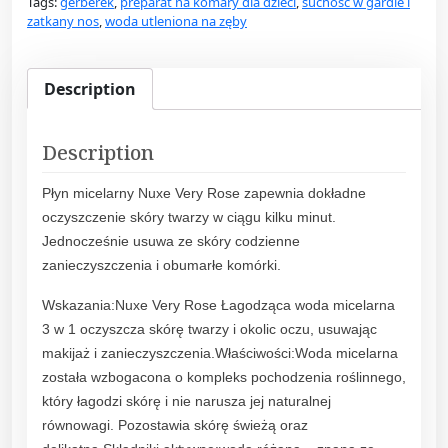
Tags:
gerberek
,
preparat na komary dla dzieci
,
suchosc w gardle i
e
zatkany nos
,
woda utleniona na zęby
r
y
R
Description
o
s
Description
e
w
Płyn micelarny Nuxe Very Rose zapewnia dokładne
o
oczyszczenie skóry twarzy w ciągu kilku minut.
d
Jednocześnie usuwa ze skóry codzienne
a
zanieczyszczenia i obumarłe komórki.
m
i
Wskazania:Nuxe Very Rose Łagodząca woda micelarna
c
3 w 1 oczyszcza skórę twarzy i okolic oczu, usuwając
e
makijaż i zanieczyszczenia.Właściwości:Woda micelarna
r
została wzbogacona o kompleks pochodzenia roślinnego,
a
który łagodzi skórę i nie narusza jej naturalnej
l
równowagi. Pozostawia skórę świeżą oraz
n