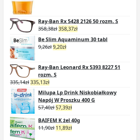
Ray-Ban Rx 5428 2126 50 rozm. S
358,38
zł
358,37
zł
Be Slim Aquaminum 30 tabl
9,26
zł
9,20
zł
Ray-Ban Leonard Rx 5393 8227 51
rozm. S
335,14
zł
335,13
zł
Milupa Lp Drink Niskobiałkowy
Napój W Proszku 400 G
57,40
zł
57,39
zł
BAIFEM K żel 40g
11,90
zł
11,89
zł