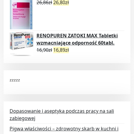
26,86
zł
26,80
zł
RENOPUREN ZATOKI MAX Tabletki
wzmacniające odporność 60tabl.
16,90
zł
16,89
zł
zzzzz
Dopasowanie i aseptyka podczas pracy na sali
zabiegowej
Pigwa właściwości – zdrowotny skarb w kuchni i