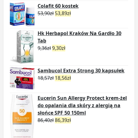
Colafit 60 kostek
53,90
zł
53,89
zł
Hk Herbapol Kraków Na Gardło 30
Tab
9,36
zł
9,30
zł
Sambucol Extra Strong 30 kapsułek
18,57
zł
18,56
zł
Eucerin Sun Allergy Protect krem-żel
do opalania dla skóry z alergią na
słońce SPF 50 150ml
86,40
zł
86,39
zł