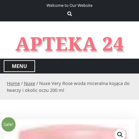
S
Welcome to Our Website
k
i
p
t
APTEKA 24
o
c
o
n
MENU
t
e
Home
/
Nuxe
/ Nuxe Very Rose woda miceralna kojąca do
n
twarzy i okolic oczu 200 ml
t
Sale!