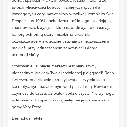
delikatną.Składniki aktywne:woda różana – znana ze
a
swoich właściwości kojących i zmiękczających dla
k
każdego typu cery, nawet skóry wrażliwej, kompleks Skin-
o
Respect – w 100% pochodzenia roślinnego, składają się
j
z cukrów nawilżających, które nawadniają i wzmacniają
ą
barierę ochronną skóry, micelarne składniki
c
oczyszczające – skutecznie usuwają zanieczyszczenia i
a
makijaż, przy jednoczesnym zapewnieniu dobrej
d
tolerancji skóry.
o
t
StosowanieUsunięcie makijażu jest pierwszym,
w
niezbędnym krokiem Twojej codziennej pielęgnacji! Rano
a
i wieczorem delikatnie przemyj twarz i oczy płatkiem
r
kosmetycznym nasączonym wodą micelarną. Powtarzaj
z
czynność do czasu, aż płatek będzie czysty. Nie wymaga
y
spłukiwania. Uzupełnij swoją pielęgnację o kosmetyki z
i
gamy Very Rose.
o
Dermokosmetyki
k