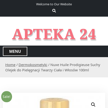
S
Welcome to Our Website
k
i
p
t
APTEKA 24
o
c
o
n
MENU
t
e
Home
/
Dermokosmetyki
/ Nuxe Huile Prodigieuse Suchy
n
Olejek do Pielęgnacji Twarzy Ciała i Włosów 100ml
t
Sale!