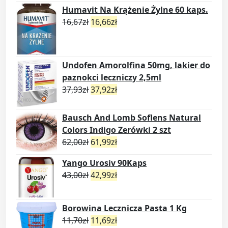
Humavit Na Krążenie Żylne 60 kaps.
16,67
zł
16,66
zł
Undofen Amorolfina 50mg, lakier do
paznokci leczniczy 2,5ml
37,93
zł
37,92
zł
Bausch And Lomb Soflens Natural
Colors Indigo Zerówki 2 szt
62,00
zł
61,99
zł
Yango Urosiv 90Kaps
43,00
zł
42,99
zł
Borowina Lecznicza Pasta 1 Kg
11,70
zł
11,69
zł