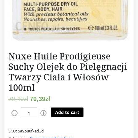
Nuxe Huile Prodigieuse
Suchy Olejek do Pielęgnacji
Twarzy Ciała i Włosów
100ml
70,40
zł
70,39
zł
N
Add to cart
u
x
SKU:
5a9b80f7ed3d
e