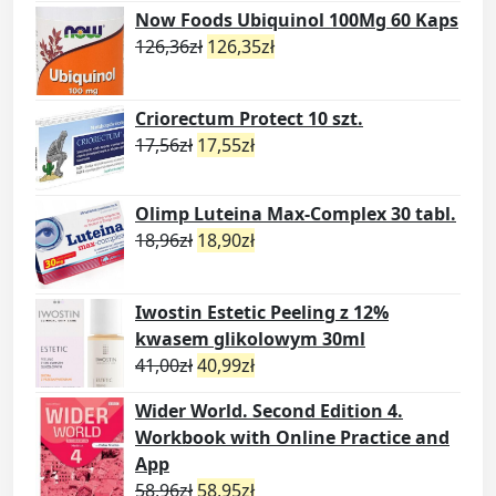
Now Foods Ubiquinol 100Mg 60 Kaps
126,36
zł
126,35
zł
Criorectum Protect 10 szt.
17,56
zł
17,55
zł
Olimp Luteina Max-Complex 30 tabl.
18,96
zł
18,90
zł
Iwostin Estetic Peeling z 12%
kwasem glikolowym 30ml
41,00
zł
40,99
zł
Wider World. Second Edition 4.
Workbook with Online Practice and
App
58,96
zł
58,95
zł