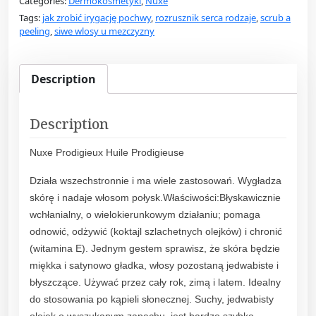
Categories:
Dermokosmetyki
,
Nuxe
H
Tags:
jak zrobić irygację pochwy
,
rozrusznik serca rodzaje
,
scrub a
u
peeling
,
siwe wlosy u mezczyzny
i
l
e
Description
P
r
Description
o
d
Nuxe Prodigieux Huile Prodigieuse
i
g
Działa wszechstronnie i ma wiele zastosowań. Wygładza
i
skórę i nadaje włosom połysk.Właściwości:Błyskawicznie
e
wchłanialny, o wielokierunkowym działaniu; pomaga
u
odnowić, odżywić (koktajl szlachetnych olejków) i chronić
s
(witamina E). Jednym gestem sprawisz, że skóra będzie
e
miękka i satynowo gładka, włosy pozostaną jedwabiste i
S
błyszczące. Używać przez cały rok, zimą i latem. Idealny
u
do stosowania po kąpieli słonecznej. Suchy, jedwabisty
c
olejek o wyszukanym zapachu, jest bardzo szybko