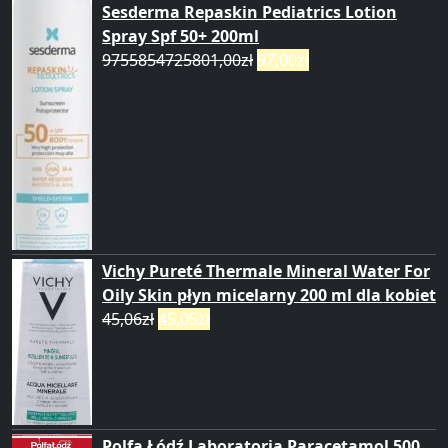
Sesderma Repaskin Pediatrics Lotion
Spray Spf 50+ 200ml
9755854725801,00
zł
97,00
zł
Vichy Pureté Thermale Mineral Water For
Oily Skin płyn micelarny 200 ml dla kobiet
45,06
zł
45,05
zł
Polfa Łódź Laboratoria Paracetamol 500