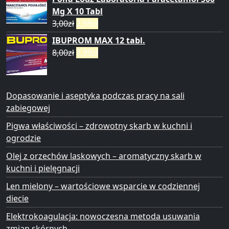
Mg X 10 Tabl
3,00
zł
2,99
zł
IBUPROM MAX 12 tabl.
8,00
zł
7,99
zł
Dopasowanie i aseptyka podczas pracy na sali
zabiegowej
Pigwa właściwości – zdrowotny skarb w kuchni i
ogrodzie
Olej z orzechów laskowych – aromatyczny skarb w
kuchni i pielęgnacji
Len mielony – wartościowe wsparcie w codziennej
diecie
Elektrokoagulacja: nowoczesna metoda usuwania
zmian skórnych