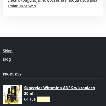
Elektrokoagulacja: nowoczesna metoda usuwania
zmian skórnych
Sklep
Blog
PRODUKTY
Skoczylas Witamina ADEK w kroplach
30ml
64,18
zł
64,17
zł