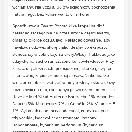
h
wchłaniany. Nie uczula. 98,8% składników pochodzenia
y
naturalnego. Bez konserwantów i silikonu.
O
l
Sposób użycia:Twarz: Pobrać kilka kropel na dłoń,
e
nakładać szczególnie na przesuszone części twarzy,
j
omijając okolice oczu.Ciało: Nakładać odważnie, aby
e
nawilżyć i odżywić skórę ciała. Idealny po ekspozycji
k
słonecznej, w celu ukojenia skóry.Włosy: Nakładać jako
d
odżywkę na suche i zniszczone końcówki włosów. Przy
o
zniszczonych włosach, przesuszonej skórze głowy, po
P
intensywnej kąpieli słonecznej stosować jako maskę –
i
wieczorem obficie wetrzeć w umyte włosy i skórę głowy,
e
pozostawić na noc, rano umyć głowę szamponem z linii
l
Reve de Miel.Skład:Huiles de Bourrache 1%, Amandes
ę
Douces 5%, Millepertuis 7% et Camélia 2%, Vitamine E
g
1%, Cylomethicone, octyldodecanol, caprylic/capric
n
triglyceride, isodecyl neopentanoate, isononyl
a
isononanoate, hypericum perforatum (hypericum
perforatum extract), prunus dulcis (sweet almond oil),