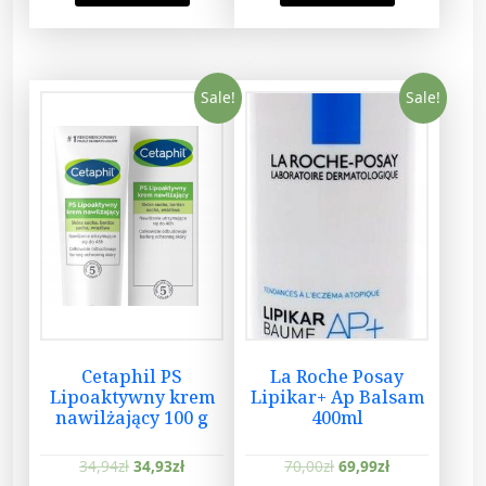
Sale!
Sale!
Cetaphil PS
La Roche Posay
Lipoaktywny krem
Lipikar+ Ap Balsam
nawilżający 100 g
400ml
34,94
zł
34,93
zł
70,00
zł
69,99
zł