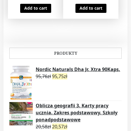
Add to cart
Add to cart
PRODUKTY
Nordic Naturals Dha Jr. Xtra 90Kaps.
95,76
zł
95,75
zł
Oblicza geografii 3. Karty pracy
ucznia. Zakres podstawowy. Szkoły
ponadpodstawowe
20,58
zł
20,57
zł