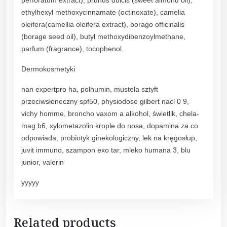
c
j
ethylhexyl methoxycinnamate (octinoxate), camelia
i
oleifera(camellia oleifera extract), borago officinalis
T
(borage seed oil), butyl methoxydibenzoylmethane,
w
parfum (fragrance), tocophenol.
a
Dermokosmetyki
r
z
nan expertpro ha, polhumin, mustela sztyft
y
przeciwsłoneczny spf50, physiodose gilbert nacl 0 9,
C
vichy homme, broncho vaxom a alkohol, świetlik, chela-
i
mag b6, xylometazolin krople do nosa, dopamina za co
a
odpowiada, probiotyk ginekologiczny, lek na kręgosłup,
ł
juvit immuno, szampon exo tar, mleko humana 3, blu
a
junior, valerin
i
W
yyyyy
ł
o
s
Related products