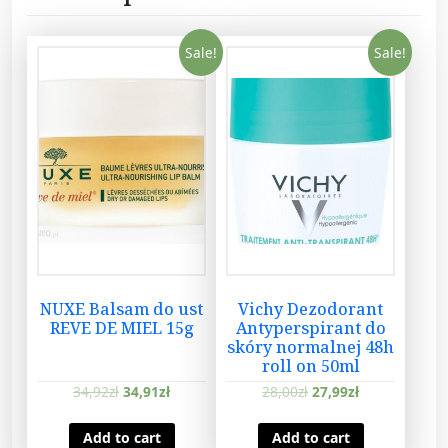
ó
w
Sale!
Sale!
1
0
0
m
l
q
u
a
n
t
i
NUXE Balsam do ust
Vichy Dezodorant
t
REVE DE MIEL 15g
Antyperspirant do
y
skóry normalnej 48h
roll on 50ml
34,92
zł
34,91
zł
28,00
zł
27,99
zł
Add to cart
Add to cart