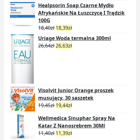
Healpsorin Soap Czarne Mydło
Afrykańskie Na Łuszczycę I Trądzik
100G
18,40
zł
18,39
zł
Uriage Woda termalna 300ml
26,64
zł
26,63
zł
Visolvit Junior Orange proszek
musujący, 30 saszetek
19,45
zł
19,44
zł
Wellmedica Sinuphar Spray Na
Katar Z Nanosrebrem 30Ml
11,40
zł
11,39
zł