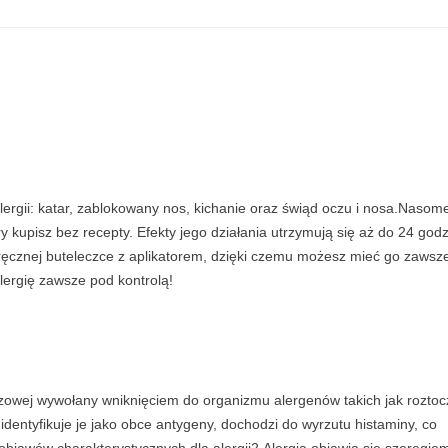
r
o
l
0
,
0
5
m
g
rgii: katar, zablokowany nos, kichanie oraz świąd oczu i nosa.Nasome
6
y kupisz bez recepty. Efekty jego działania utrzymują się aż do 24 godz
0
oręcznej buteleczce z aplikatorem, dzięki czemu możesz mieć go zawsz
d
lergię zawsze pod kontrolą!
a
w
e
k
a
luzowej wywołany wniknięciem do organizmu alergenów takich jak roztoc
e
identyfikuje je jako obce antygeny, dochodzi do wyrzutu histaminy, co
r