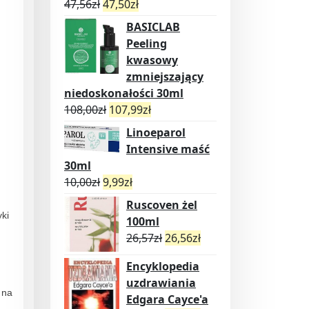
47,56
zł
47,50
zł
BASICLAB
Peeling
kwasowy
zmniejszający
niedoskonałości 30ml
108,00
zł
107,99
zł
Linoeparol
Intensive maść
30ml
10,00
zł
9,99
zł
Ruscoven żel
ki
100ml
26,57
zł
26,56
zł
Encyklopedia
uzdrawiania
 na
Edgara Cayce'a