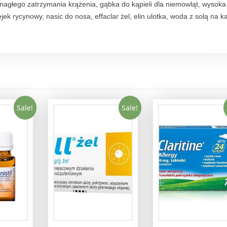
agłego zatrzymania krążenia, gąbka do kąpieli dla niemowląt, wysoka
jek rycynowy, nasic do nosa, effaclar żel, elin ulotka, woda z solą na k
Sale!
Sale!