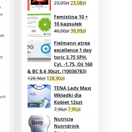
23,09
zł
23,08
zł
y
ie
Femistina 10 +
10 kapsułek
40,00
zł
39,99
zł
Lek
Fielmann atrea
excellence 1 day
toric 3.75 SPH,
ny
Cyl. -1.75, Oś 160
& BC 8.6 30szt. (10036783)
128,96
zł
128,90
zł
TENA Lady Maxi
Wkładki dla
ych
Kobiet 12szt
7,96
zł
7,95
zł
Nutricia
Nutridrink