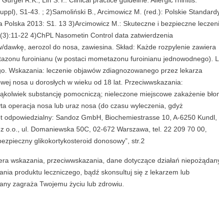
gel R.K., Lin S.Y.: Clinical practice guideline: Allergic rhinitis.
pl), S1-43. ; 2)Samoliński B., Arcimowicz M. (red.): Polskie Standard
 Polska 2013: S1. 13 3)Arcimowicz M.: Skuteczne i bezpieczne leczen
1(3):11-22 4)ChPL Nasometin Control data zatwierdzenia
dawkę, aerozol do nosa, zawiesina. Skład: Każde rozpylenie zawiera
zonu furoinianu (w postaci mometazonu furoinianu jednowodnego). 
o. Wskazania: leczenie objawów zdiagnozowanego przez lekarza
wej nosa u dorosłych w wieku od 18 lat. Przeciwwskazania:
rąkolwiek substancję pomocniczą; nieleczone miejscowe zakażenie bło
yta operacja nosa lub uraz nosa (do czasu wyleczenia, gdyż
iot odpowiedzialny: Sandoz GmbH, Biochemiestrasse 10, A-6250 Kundl,
 z o.o., ul. Domaniewska 50C, 02-672 Warszawa, tel. 22 209 70 00,
zpieczny glikokortykosteroid donosowy”, str.2
wiera wskazania, przeciwwskazania, dane dotyczące działań niepożądan
nia produktu leczniczego, bądź skonsultuj się z lekarzem lub
wany zagraża Twojemu życiu lub zdrowiu.