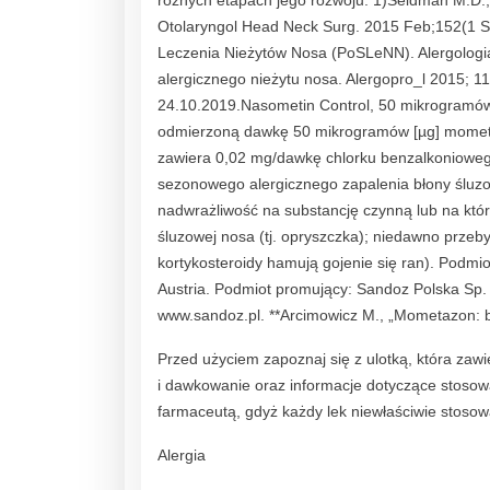
różnych etapach jego rozwoju. 1)Seidman M.D., Gur
Otolaryngol Head Neck Surg. 2015 Feb;152(1 Sup
Leczenia Nieżytów Nosa (PoSLeNN). Alergologia
alergicznego nieżytu nosa. Alergopro_l 2015; 1
24.10.2019.Nasometin Control, 50 mikrogramów/
odmierzoną dawkę 50 mikrogramów [µg] mometa
zawiera 0,02 mg/dawkę chlorku benzalkonioweg
sezonowego alergicznego zapalenia błony śluzo
nadwrażliwość na substancję czynną lub na któ
śluzowej nosa (tj. opryszczka); niedawno przeb
kortykosteroidy hamują gojenie się ran). Podm
Austria. Podmiot promujący: Sandoz Polska Sp.
www.sandoz.pl. **Arcimowicz M., „Mometazon: be
Przed użyciem zapoznaj się z ulotką, która za
i dawkowanie oraz informacje dotyczące stosowa
farmaceutą, gdyż każdy lek niewłaściwie stoso
Alergia