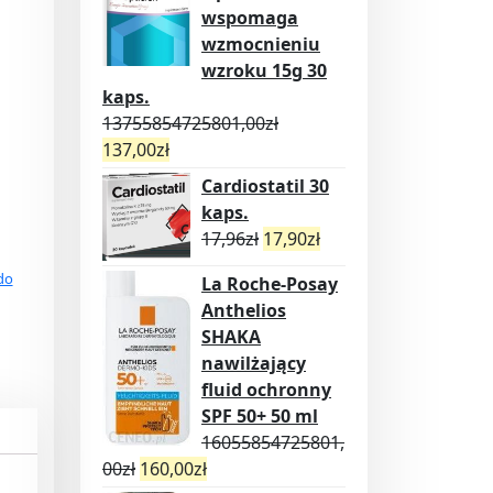
wspomaga
wzmocnieniu
wzroku 15g 30
kaps.
13755854725801,00
zł
137,00
zł
Cardiostatil 30
kaps.
17,96
zł
17,90
zł
do
La Roche-Posay
Anthelios
SHAKA
nawilżający
fluid ochronny
SPF 50+ 50 ml
16055854725801,
00
zł
160,00
zł