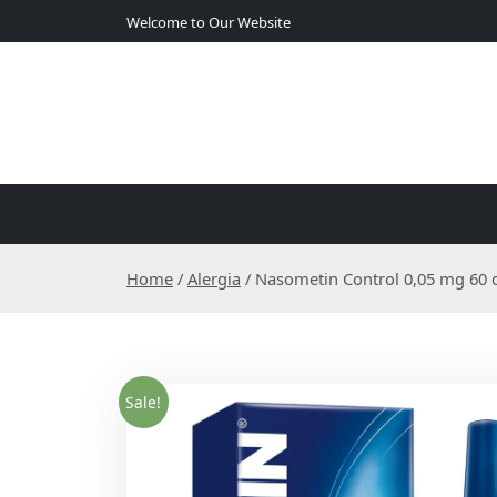
S
Welcome to Our Website
k
i
p
t
o
c
o
n
t
e
Home
/
Alergia
/ Nasometin Control 0,05 mg 60 
n
t
Sale!