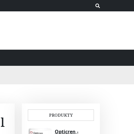
PRODUKTY
l
Opticren -