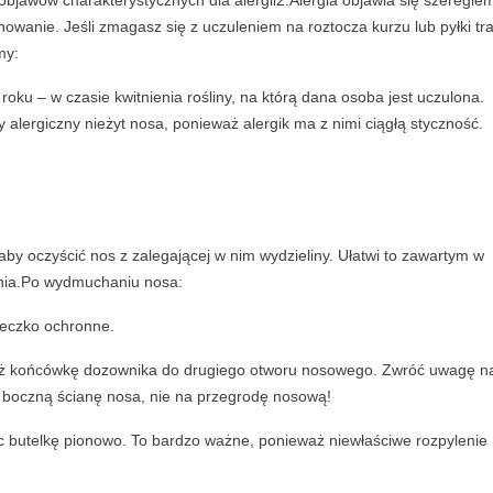
objawów charakterystycznych dla alergii2.Alergia objawia się szeregie
o
nowanie. Jeśli zmagasz się z uczuleniem na roztocza kurzu lub pyłki tr
z
my:
o
l
roku – w czasie kwitnienia rośliny, na którą dana osoba jest uczulona.
1
lergiczny nieżyt nosa, ponieważ alergik ma z nimi ciągłą styczność.
0
g
q
u
a
aby oczyścić nos z zalegającej w nim wydzieliny. Ułatwi to zawartym w
n
łania.Po wydmuchaniu nosa:
t
ieczko ochronne.
i
t
óż końcówkę dozownika do drugiego otworu nosowego. Zwróć uwagę n
y
a boczną ścianę nosa, nie na przegrodę nosową!
 butelkę pionowo. To bardzo ważne, ponieważ niewłaściwe rozpylenie