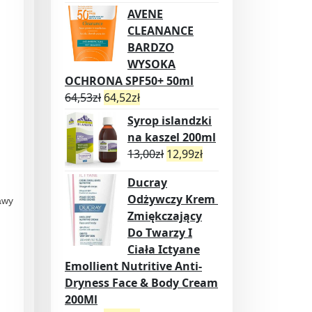
AVENE
CLEANANCE
BARDZO
WYSOKA
OCHRONA SPF50+ 50ml
64,53
zł
64,52
zł
Syrop islandzki
na kaszel 200ml
13,00
zł
12,99
zł
Ducray
Odżywczy Krem ​​
awy
Zmiękczający
Do Twarzy I
Ciała Ictyane
Emollient Nutritive Anti-
Dryness Face & Body Cream
200Ml