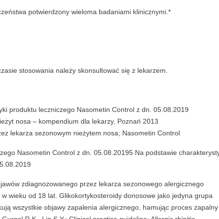
czeństwa potwierdzony wieloma badaniami klinicznymi.*
zasie stosowania należy skonsultować się z lekarzem.
ki produktu leczniczego Nasometin Control z dn. 05.08.2019
y nieżyt nosa – kompendium dla lekarzy, Poznań 2013
zez lekarza sezonowym nieżytem nosa; Nasometin Control
czego Nasometin Control z dn. 05.08.20195 Na podstawie charakterysty
05.08.2019
objawów zdiagnozowanego przez lekarza sezonowego alergicznego
 w wieku od 18 lat. Glikokortykosteroidy donosowe jako jedyna grupa
kują wszystkie objawy zapalenia alergicznego, hamując proces zapalny