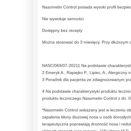
Nasometin Control posiada wysoki profil bezpie
Nie wywołuje senności
Dostępny bez recepty
Można stosować do 3 miesięcy. Przy dłuższym c
NASC/069/07-20211 Na podstawie charakterysty
2 Emeryk A., Rapiejko P., Lipiec, A., Alergiczn
3 Poradnik dla pacjenta ze zdiagnozowanym pr
4 Na podstawie charakterystyki produktu leczni
produktu leczniczego Nasometin Control z dn. 
*Nasometin Control wskazany jest w leczeniu 
zapalenia błony śluzowej nosa u osób dorosłych
terapeutyczna poprawiają drożność nosa i redu