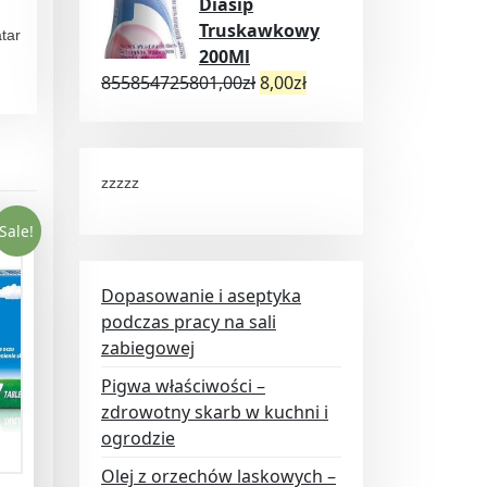
Diasip
Truskawkowy
atar
200Ml
855854725801,00
zł
8,00
zł
zzzzz
Sale!
Dopasowanie i aseptyka
podczas pracy na sali
zabiegowej
Pigwa właściwości –
zdrowotny skarb w kuchni i
ogrodzie
Olej z orzechów laskowych –