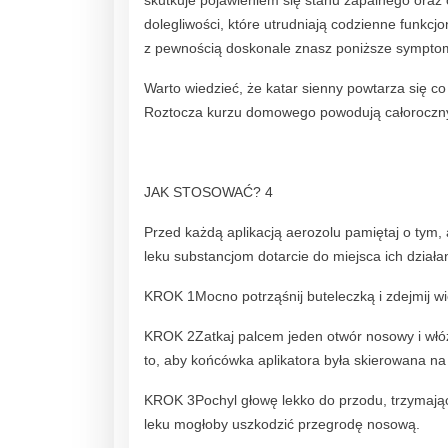
skutkuje pojawieniem się stanu zapalnego oraz 
dolegliwości, które utrudniają codzienne funkcjo
z pewnością doskonale znasz poniższe sympto
Warto wiedzieć, że katar sienny powtarza się co 
Roztocza kurzu domowego powodują całoroczny a
JAK STOSOWAĆ? 4
Przed każdą aplikacją aerozolu pamiętaj o tym, 
leku substancjom dotarcie do miejsca ich dzia
KROK 1Mocno potrząśnij buteleczką i zdejmij w
KROK 2Zatkaj palcem jeden otwór nosowy i wł
to, aby końcówka aplikatora była skierowana n
KROK 3Pochyl głowę lekko do przodu, trzymając
leku mogłoby uszkodzić przegrodę nosową.