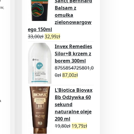
Sanct Bernhard
m
Balsam z
aw,
omułka
zielonowargow
ego 150ml
33,00
zł
32,99
zł
Invex Remedies
Silor+B krzem z
borem 300ml
8755854725801,0
0
zł
87,00
zł
L'Biotica Biovax
Bb Odżywka 60
a
sekund
naturalne oleje
200 ml
19,80
zł
19,79
zł