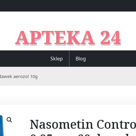
APTEKA 24
Sklep
Blog
dawek aerozol 10g
Nasometin Contro