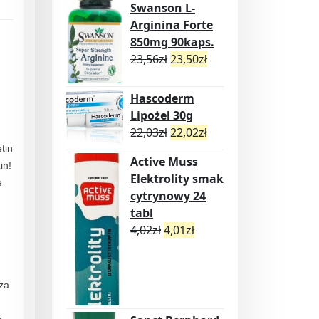
Swanson L-
Arginina Forte
850mg 90kaps.
23,56
zł
23,50
zł
Hascoderm
Lipożel 30g
22,03
zł
22,02
zł
tin
Active Muss
in!
Elektrolity smak
e
cytrynowy 24
tabl
4,02
zł
4,01
zł
za