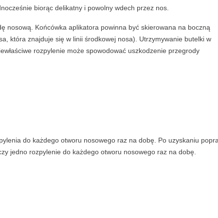
nocześnie biorąc delikatny i powolny wdech przez nos.
ę nosową. Końcówka aplikatora powinna być skierowana na boczną
, która znajduje się w linii środkowej nosa). Utrzymywanie butelki w
 niewłaściwe rozpylenie może spowodować uszkodzenie przegrody
pylenia do każdego otworu nosowego raz na dobę. Po uzyskaniu popr
rczy jedno rozpylenie do każdego otworu nosowego raz na dobę.