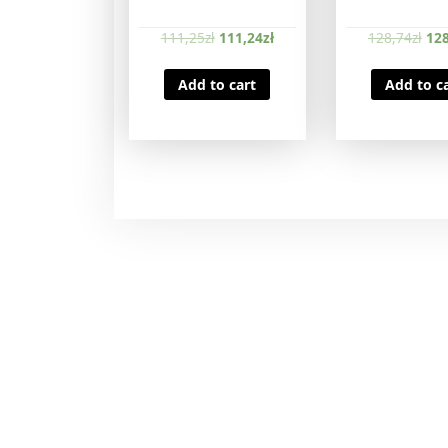
111,25
zł
111,24
zł
128,74
zł
128
Add to cart
Add to c