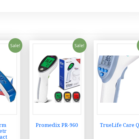
Sale!
Sale!
erm
Promedix PR-960
TrueLife Care 
etr
act