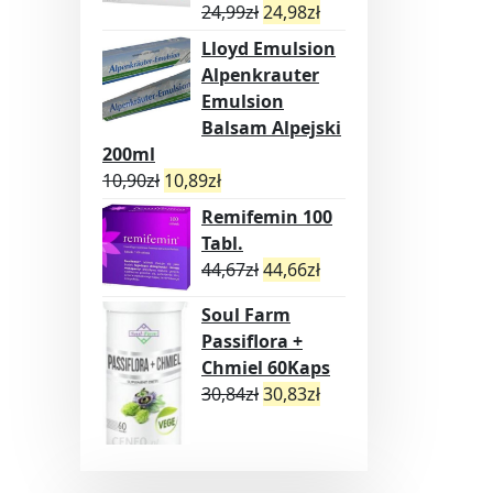
24,99
zł
24,98
zł
Lloyd Emulsion
Alpenkrauter
Emulsion
Balsam Alpejski
200ml
10,90
zł
10,89
zł
Remifemin 100
Tabl.
44,67
zł
44,66
zł
Soul Farm
Passiflora +
Chmiel 60Kaps
30,84
zł
30,83
zł