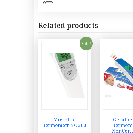
yyyyy
Related products
Sale!
Microlife
Gerath
Termometr NC 200
Termom
NonCont