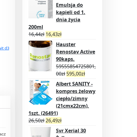
Emulsja do
kąpieli od 1.
dnia życia
200ml
16,44
zł
16,43
zł
Hauster
it d3
Renostav Active
90kaps.
59555854725801,
00
zł
595,00
zł
Albert SANITY -
kompres żelowy
ciepło/zimny
(21cmx22cm),
1szt. (26491)
26,50
zł
26,49
zł
Svr Xerial 30
acz