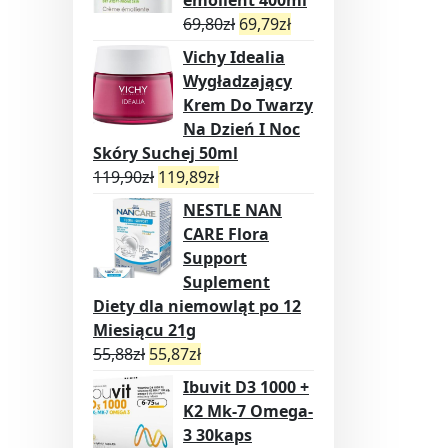
69,80
zł
69,79
zł
Vichy Idealia
Wygładzający
Krem Do Twarzy
Na Dzień I Noc
Skóry Suchej 50ml
119,90
zł
119,89
zł
NESTLE NAN
CARE Flora
Support
Suplement
Diety dla niemowląt po 12
Miesiącu 21g
55,88
zł
55,87
zł
Ibuvit D3 1000 +
K2 Mk-7 Omega-
3 30kaps