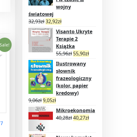
wojny
światowej
32,93
zł
32,92
zł
Visanto Ukryte
Terapie 2
Sale!
Książka
55,96
zł
55,90
zł
Ilustrowany
słownik
frazeologiczny
(kolor, papier
kredowy)
9,06
zł
9,05
zł
Mikroekonomia
40,28
zł
40,27
zł
Q7