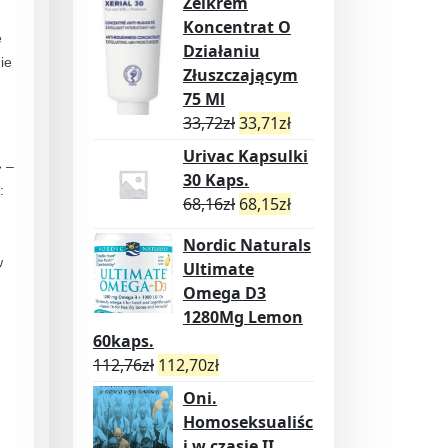
Żelkrem
Koncentrat O
e
Działaniu
ie
Złuszczającym
75 Ml
33,72
zł
33,71
zł
Urivac Kapsulki
» –
30 Kaps.
:
68,16
zł
68,15
zł
Nordic Naturals
w
Ultimate
Omega D3
1280Mg Lemon
60kaps.
112,76
zł
112,70
zł
Oni.
Homoseksualiśc
i w czasie II