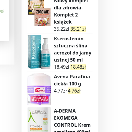
Nowy komplet
dla zdrowia.
0
zł
Komplet 2
książek
35,22
zł
35,21
zł
Kserostemin
sztuczna ślina
aerozol do jamy
ustnej 50 ml
18,49
zł
18,48
zł
Avena Parafina
ciekła 100 g
4,77
zł
4,76
zł
A-DERMA
EXOMEGA
CONTROL Krem
emolient 400ml