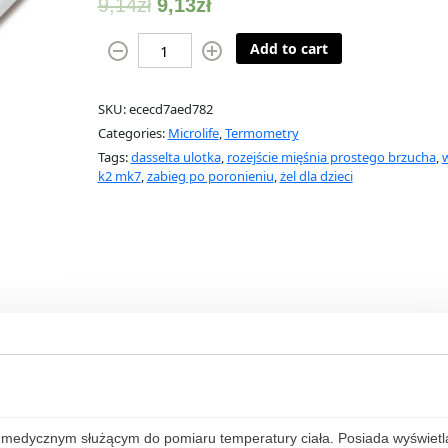
9,14
zł
9,13
zł
M
Add to cart
i
c
SKU:
ececd7aed782
r
Categories:
Microlife
,
Termometry
o
Tags:
dasselta ulotka
,
rozejście mięśnia prostego brzucha
,
w
l
k2 mk7
,
zabieg po poronieniu
,
żel dla dzieci
i
f
e
M
T
1
6
C
2
q
u
 medycznym służącym do pomiaru temperatury ciała. Posiada wyświetl