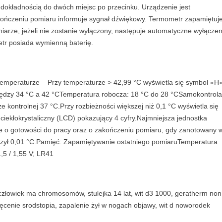
a
dokładnością do dwóch miejsc po przecinku. Urządzenie jest
n
kończeniu pomiaru informuje sygnał dźwiękowy. Termometr zapamiętuj
t
arze, jeżeli nie zostanie wyłączony, następuje automatyczne wyłączen
i
metr posiada wymienną baterię.
t
y
emperaturze – Przy temperaturze > 42,99 °C wyświetla się symbol «H
ędzy 34 °C a 42 °CTemperatura robocza: 18 °C do 28 °CSamokontrola
 kontrolnej 37 °C.Przy rozbieżności większej niż 0,1 °C wyświetla się
iekłokrystaliczny (LCD) pokazujący 4 cyfry.Najmniejsza jednostka
e o gotowości do pracy oraz o zakończeniu pomiaru, gdy zanotowany 
czył 0,01 °C.Pamięć: Zapamiętywanie ostatniego pomiaruTemperatura
,5 / 1,55 V; LR41
wy człowiek ma chromosomów, stulejka 14 lat, wit d3 1000, geratherm non
cenie srodstopia, zapalenie żył w nogach objawy, wit d noworodek