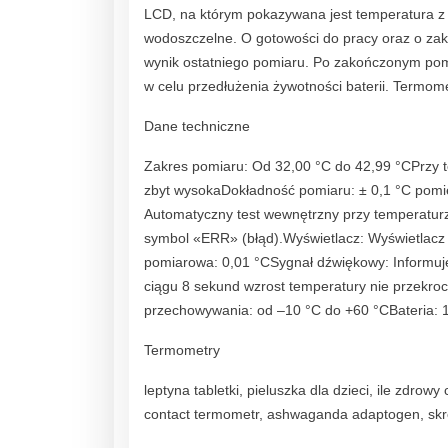
LCD, na którym pokazywana jest temperatura z 
wodoszczelne. O gotowości do pracy oraz o za
wynik ostatniego pomiaru. Po zakończonym pomi
w celu przedłużenia żywotności baterii. Termo
Dane techniczne
Zakres pomiaru: Od 32,00 °C do 42,99 °CPrzy t
zbyt wysokaDokładność pomiaru: ± 0,1 °C pomi
Automatyczny test wewnętrzny przy temperaturze
symbol «ERR» (błąd).Wyświetlacz: Wyświetlacz c
pomiarowa: 0,01 °CSygnał dźwiękowy: Informuj
ciągu 8 sekund wzrost temperatury nie przekro
przechowywania: od –10 °C do +60 °CBateria: 1
Termometry
leptyna tabletki, pieluszka dla dzieci, ile zdro
contact termometr, ashwaganda adaptogen, skrę