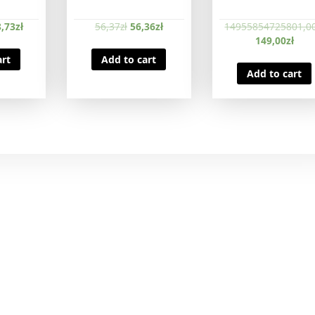
,73
zł
56,37
zł
56,36
zł
14955854725801,0
149,00
zł
art
Add to cart
Add to cart