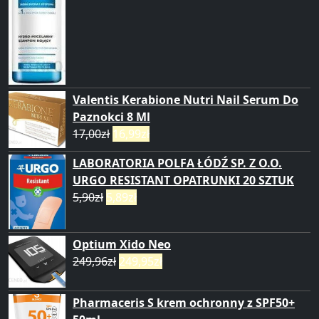
Valentis Kerabione Nutri Nail Serum Do
Paznokci 8 Ml
17,00
zł
16,99
zł
LABORATORIA POLFA ŁÓDŹ SP. Z O.O.
URGO RESISTANT OPATRUNKI 20 SZTUK
5,90
zł
5,89
zł
Optium Xido Neo
249,96
zł
249,95
zł
Pharmaceris S krem ochronny z SPF50+