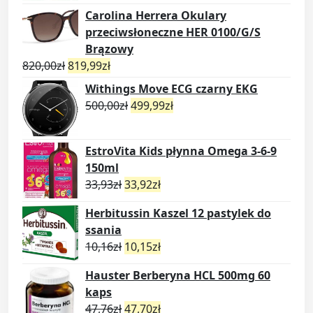
Carolina Herrera Okulary
przeciwsłoneczne HER 0100/G/S
Brązowy
820,00
zł
819,99
zł
Withings Move ECG czarny EKG
500,00
zł
499,99
zł
EstroVita Kids płynna Omega 3-6-9
150ml
33,93
zł
33,92
zł
Herbitussin Kaszel 12 pastylek do
ssania
10,16
zł
10,15
zł
Hauster Berberyna HCL 500mg 60
kaps
47,76
zł
47,70
zł