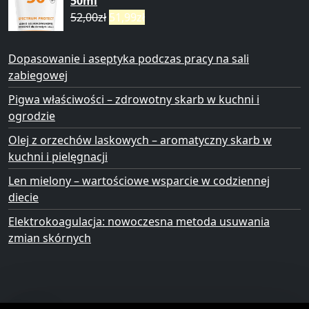
50ml
52,00
zł
51,99
zł
Dopasowanie i aseptyka podczas pracy na sali
zabiegowej
Pigwa właściwości – zdrowotny skarb w kuchni i
ogrodzie
Olej z orzechów laskowych – aromatyczny skarb w
kuchni i pielęgnacji
Len mielony – wartościowe wsparcie w codziennej
diecie
Elektrokoagulacja: nowoczesna metoda usuwania
zmian skórnych