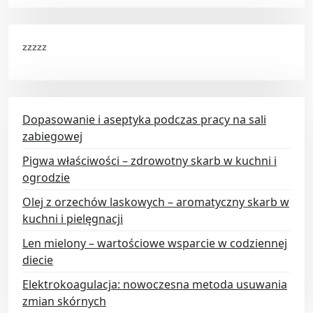
zzzzz
Dopasowanie i aseptyka podczas pracy na sali
zabiegowej
Pigwa właściwości – zdrowotny skarb w kuchni i
ogrodzie
Olej z orzechów laskowych – aromatyczny skarb w
kuchni i pielęgnacji
Len mielony – wartościowe wsparcie w codziennej
diecie
Elektrokoagulacja: nowoczesna metoda usuwania
zmian skórnych