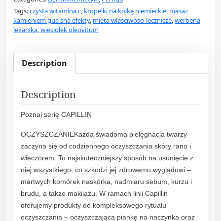
t
Tags:
czysta witamina c
,
kropelki na kolkę niemieckie
,
masaz
i
kamieniem gua sha efekty
,
mieta wlasciwosci lecznicze
,
werbena
n
lekarska
,
wiesiołek oleovitum
C
a
p
Description
i
l
Description
l
i
Poznaj serię CAPILLIN
n
k
OCZYSZCZANIEKażda świadoma pielęgnacja twarzy
r
zaczyna się od codziennego oczyszczania skóry rano i
e
wieczorem. To najskuteczniejszy sposób na usunięcie z
m
niej wszystkiego, co szkodzi jej zdrowemu wyglądowi –
i
martwych komórek naskórka, nadmiaru sebum, kurzu i
n
brudu, a także makijażu. W ramach linii Capillin
t
oferujemy produkty do kompleksowego rytuału
e
oczyszczania – oczyszczającą piankę na naczynka oraz