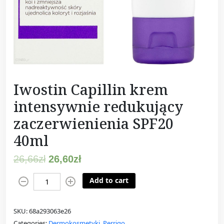
Iwostin Capillin krem
intensywnie redukujący
zaczerwienienia SPF20
40ml
26,66
zł
26,60
zł
I
Add to cart
w
o
SKU:
68a293063e26
s
Categories:
Dermokosmetyki
,
Perrigo