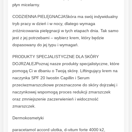
n
płyn micelarny.
s
CODZIENNA PIELĘGNACJASkóra ma swój indywidualny
y
tryb pracy w dzień i w nocy, dlatego wymaga
w
zróżnicowania pielęgnacji w tych etapach dnia. Tak samo
n
jest z jej potrzebami – wybierz krem, który będzie
i
dopasowany do jej typu i wymagań.
e
r
PRODUKTY SPECJALISTYCZNE DLA SKÓRY
e
DOJRZAŁEJPoznaj nasze produkty specjalistyczne, które
d
pomogą Ci w dbaniu o Twoją skórę. Liftingujący krem na
u
naczynka SPF 20 Iwostin Capillin i Serum
k
przeciwzmarszczkowe przeznaczone do skóry dojrzałej i
u
naczynkowej wspomogą proces redukcji zmarszczek
j
oraz zmniejszenie zaczerwienień i widoczność
ą
zmarszczek.
c
y
Dermokosmetyki
z
paracetamol accord ulotka, d-vitum forte 4000 k2,
a