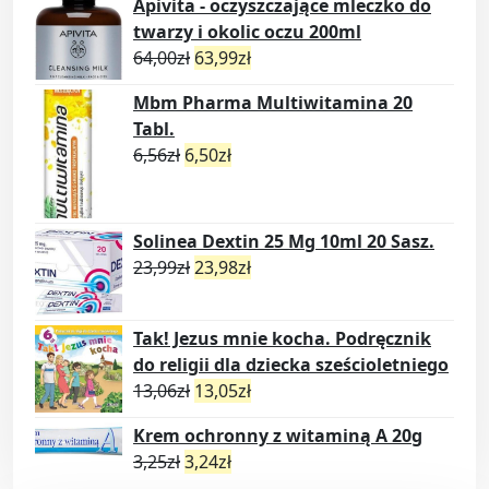
Apivita - oczyszczające mleczko do
twarzy i okolic oczu 200ml
64,00
zł
63,99
zł
Mbm Pharma Multiwitamina 20
Tabl.
6,56
zł
6,50
zł
Solinea Dextin 25 Mg 10ml 20 Sasz.
23,99
zł
23,98
zł
Tak! Jezus mnie kocha. Podręcznik
do religii dla dziecka sześcioletniego
13,06
zł
13,05
zł
Krem ochronny z witaminą A 20g
3,25
zł
3,24
zł