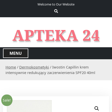
S
Welcome to Our Website
k
i
p
t
APTEKA 24
o
c
o
n
MENU
t
e
Home
/
Dermokosmetyki
/ Iwostin Capillin krem
n
intensywnie redukujący zaczerwienienia SPF20 40ml
t
Sale!