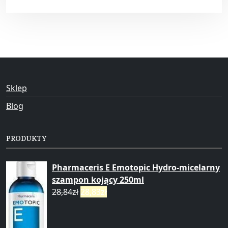
Sklep
Blog
PRODUKTY
Pharmaceris E Emotopic Hydro-micelarny
szampon kojący 250ml
28,84
zł
28,83
zł