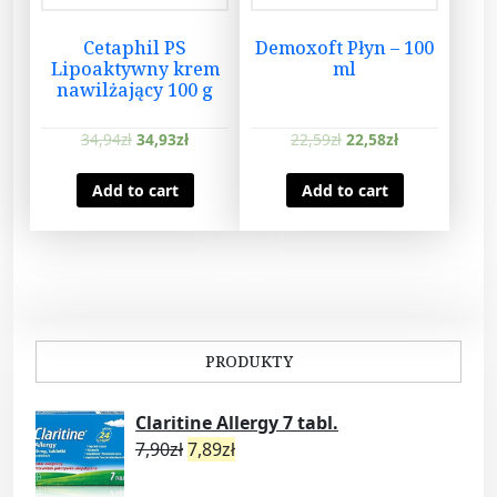
Cetaphil PS
Demoxoft Płyn – 100
Lipoaktywny krem
ml
nawilżający 100 g
34,94
zł
34,93
zł
22,59
zł
22,58
zł
Add to cart
Add to cart
PRODUKTY
Claritine Allergy 7 tabl.
7,90
zł
7,89
zł