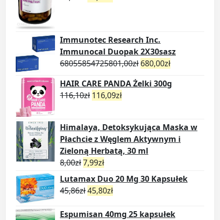
Immunotec Research Inc.
Immunocal Duopak 2X30sasz
68055854725801,00
zł
680,00
zł
HAIR CARE PANDA Żelki 300g
116,10
zł
116,09
zł
Himalaya, Detoksykująca Maska w
Płachcie z Węglem Aktywnym i
Zieloną Herbatą, 30 ml
8,00
zł
7,99
zł
Lutamax Duo 20 Mg 30 Kapsułek
45,86
zł
45,80
zł
Espumisan 40mg 25 kapsułek