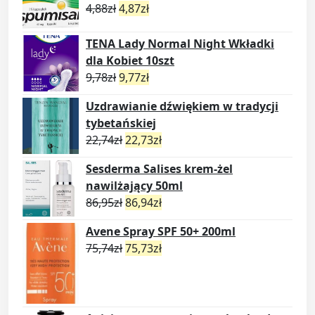
4,88
zł
4,87
zł
TENA Lady Normal Night Wkładki
dla Kobiet 10szt
9,78
zł
9,77
zł
Uzdrawianie dźwiękiem w tradycji
tybetańskiej
22,74
zł
22,73
zł
Sesderma Salises krem-żel
nawilżający 50ml
86,95
zł
86,94
zł
Avene Spray SPF 50+ 200ml
75,74
zł
75,73
zł