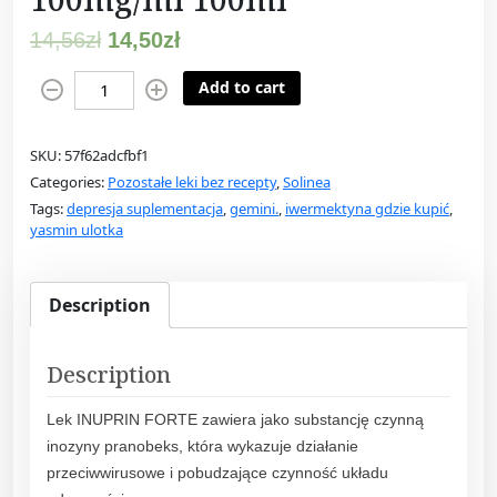
14,56
zł
14,50
zł
I
Add to cart
n
u
SKU:
57f62adcfbf1
p
Categories:
Pozostałe leki bez recepty
,
Solinea
r
Tags:
depresja suplementacja
,
gemini.
,
iwermektyna gdzie kupić
,
i
yasmin ulotka
n
F
o
Description
r
t
Description
e
S
Lek INUPRIN FORTE zawiera jako substancję czynną
y
inozyny pranobeks, która wykazuje działanie
r
przeciwwirusowe i pobudzające czynność układu
o