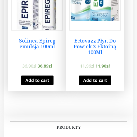
Solinea Epireg
Ectovazz Płyn Do
emulsja 100ml
Powiek Z Ektoiną
100Ml
36,90
zł
36,89
zł
11,96
zł
11,90
zł
Add to cart
Add to cart
PRODUKTY