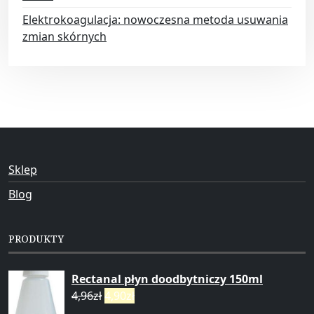
Elektrokoagulacja: nowoczesna metoda usuwania
zmian skórnych
Sklep
Blog
PRODUKTY
Rectanal płyn doodbytniczy 150ml
4,96
zł
4,90
zł