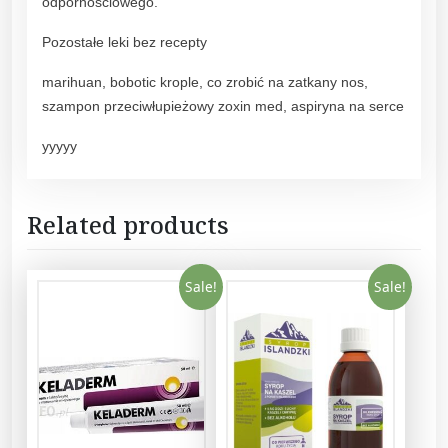
odpornościowego.
p
1
Pozostałe leki bez recepty
0
0
marihuan, bobotic krople, co zrobić na zatkany nos,
m
szampon przeciwłupieżowy zoxin med, aspiryna na serce
g
yyyyy
/
m
l
Related products
1
0
0
Sale!
Sale!
m
l
q
u
a
n
t