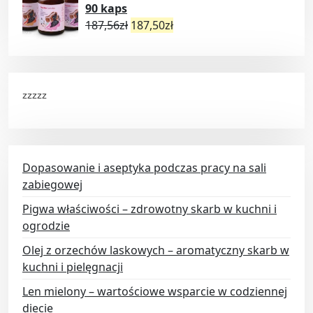
90 kaps
187,56
zł
187,50
zł
zzzzz
Dopasowanie i aseptyka podczas pracy na sali
zabiegowej
Pigwa właściwości – zdrowotny skarb w kuchni i
ogrodzie
Olej z orzechów laskowych – aromatyczny skarb w
kuchni i pielęgnacji
Len mielony – wartościowe wsparcie w codziennej
diecie