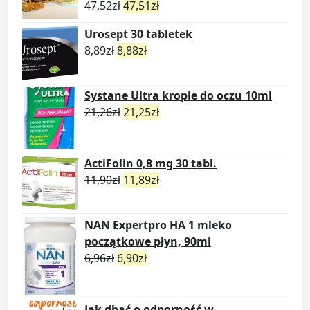
47,52
zł
47,51
zł
Urosept 30 tabletek
8,89
zł
8,88
zł
Systane Ultra krople do oczu 10ml
21,26
zł
21,25
zł
ActiFolin 0,8 mg 30 tabl.
11,90
zł
11,89
zł
NAN Expertpro HA 1 mleko
początkowe płyn, 90ml
6,96
zł
6,90
zł
Jak dbać o odporność w