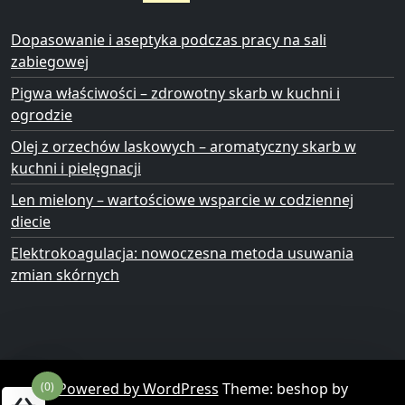
Dopasowanie i aseptyka podczas pracy na sali
zabiegowej
Pigwa właściwości – zdrowotny skarb w kuchni i
ogrodzie
Olej z orzechów laskowych – aromatyczny skarb w
kuchni i pielęgnacji
Len mielony – wartościowe wsparcie w codziennej
diecie
Elektrokoagulacja: nowoczesna metoda usuwania
zmian skórnych
Powered by WordPress
Theme: beshop by
(0)