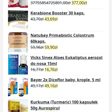
37755854725801,00
zł
377,00
zł
Kerabione Booster 30 kaps.
43,70
zł
43,69
zł
Natubay Primabiotic Colostrum
60kaps.
59,96
zł
59,90
zł
Vicks Sinex Aloes Eukaliptus aerozol
do nosa 15ml
16,77
zł
16,76
zł
Bayer 2x Dicoflor baby, krople, 5 ml
49,17
zł
49,16
zł
Kurkuma (Turmeric) 100 kapsułek
50g Aurospirul