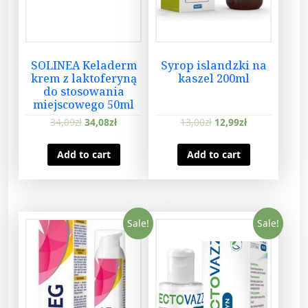
i
t
y
SOLINEA Keladerm
Syrop islandzki na
krem z laktoferyną
kaszel 200ml
do stosowania
miejscowego 50ml
34,09
zł
34,08
zł
13,00
zł
12,99
zł
Add to cart
Add to cart
Sale!
Sale!