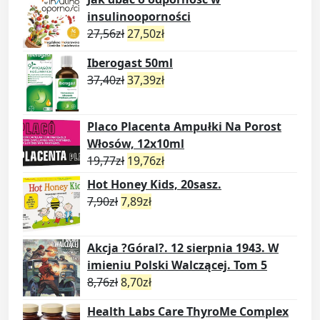
insulinooporności
27,56
zł
27,50
zł
Iberogast 50ml
37,40
zł
37,39
zł
Placo Placenta Ampułki Na Porost
Włosów, 12x10ml
19,77
zł
19,76
zł
Hot Honey Kids, 20sasz.
7,90
zł
7,89
zł
Akcja ?Góral?. 12 sierpnia 1943. W
imieniu Polski Walczącej. Tom 5
8,76
zł
8,70
zł
Health Labs Care ThyroMe Complex