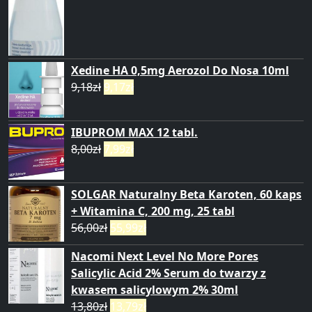
Xedine HA 0,5mg Aerozol Do Nosa 10ml
9,18
zł
9,17
zł
IBUPROM MAX 12 tabl.
8,00
zł
7,99
zł
SOLGAR Naturalny Beta Karoten, 60 kaps
+ Witamina C, 200 mg, 25 tabl
56,00
zł
55,99
zł
Nacomi Next Level No More Pores
Salicylic Acid 2% Serum do twarzy z
kwasem salicylowym 2% 30ml
13,80
zł
13,79
zł