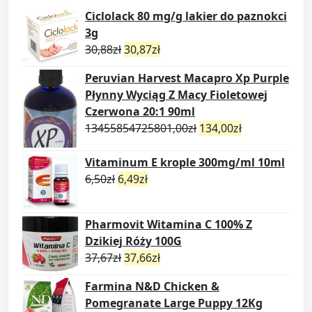
Ciclolack 80 mg/g lakier do paznokci
3g
30,88
zł
30,87
zł
Peruvian Harvest Macapro Xp Purple
Płynny Wyciąg Z Macy Fioletowej
Czerwona 20:1 90ml
13455854725801,00
zł
134,00
zł
Vitaminum E krople 300mg/ml 10ml
6,50
zł
6,49
zł
Pharmovit Witamina C 100% Z
Dzikiej Róży 100G
37,67
zł
37,66
zł
Farmina N&D Chicken &
Pomegranate Large Puppy 12Kg