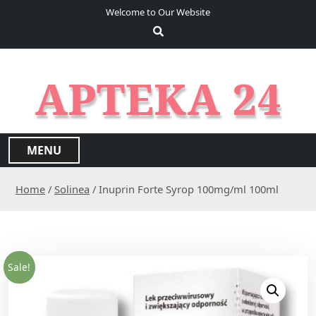
S
Welcome to Our Website
k
i
p
t
APTEKA 24
o
c
o
n
MENU
t
e
Home
/
Solinea
/ Inuprin Forte Syrop 100mg/ml 100ml
n
t
Sale!