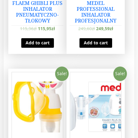
FLAEM GHIBLI PLUS
MEDEL
n
INHALATOR
PROFESSIONAL
t
PNEUMATYCZNO-
INHALATOR
TŁOKOWY
PROFESJONALNY
i
t
115,96
zł
115,95
zł
249,60
zł
249,59
zł
y
Add to cart
Add to cart
Sale!
Sale!