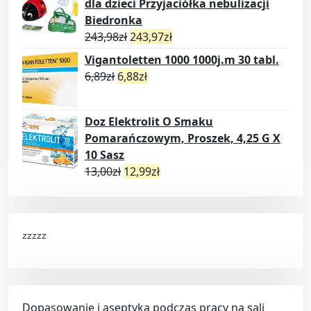
dla dzieci Przyjaciółka nebulizacji
Biedronka
243,98
zł
243,97
zł
Vigantoletten 1000 1000j.m 30 tabl.
6,89
zł
6,88
zł
Doz Elektrolit O Smaku
Pomarańczowym, Proszek, 4,25 G X
10 Sasz
13,00
zł
12,99
zł
zzzzz
Dopasowanie i aseptyka podczas pracy na sali