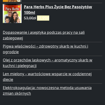
Para Herbs Plus Życie Bez Pasożytów
100ml
53,00
zł
52,99
zł
Dopasowanie i aseptyka podczas pracy na sali
zabiegowej
Pigwa właściwości – zdrowotny skarb w kuchni i
ogrodzie
Olej z orzechów laskowych – aromatyczny skarb w
kuchni i pielęgnacji
Len mielony – wartościowe wsparcie w codziennej
diecie
Elektrokoagulacja: nowoczesna metoda usuwania
zmian skórnych