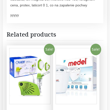
ó
cena, protex, laticort 0 1, co na zapalenie pochwy
l
F
yyyyy
i
z
j
Related products
o
l
Sale!
Sale!
o
g
i
c
z
n
a
)
q
u
a