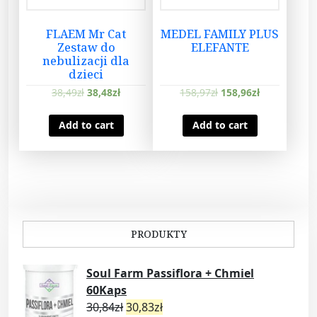
FLAEM Mr Cat
MEDEL FAMILY PLUS
Zestaw do
ELEFANTE
nebulizacji dla
dzieci
38,49
zł
38,48
zł
158,97
zł
158,96
zł
Add to cart
Add to cart
PRODUKTY
Soul Farm Passiflora + Chmiel
60Kaps
30,84
zł
30,83
zł