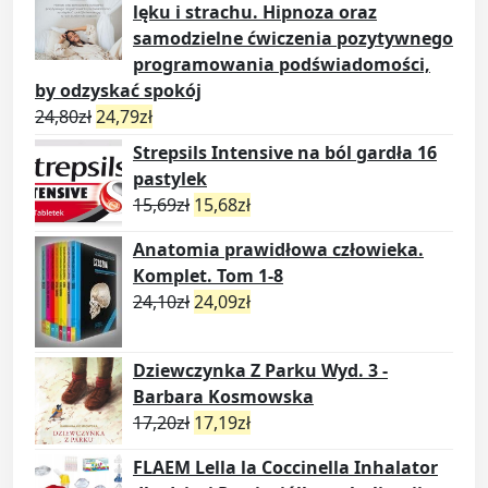
lęku i strachu. Hipnoza oraz
samodzielne ćwiczenia pozytywnego
programowania podświadomości,
by odzyskać spokój
24,80
zł
24,79
zł
Strepsils Intensive na ból gardła 16
pastylek
15,69
zł
15,68
zł
Anatomia prawidłowa człowieka.
Komplet. Tom 1-8
24,10
zł
24,09
zł
Dziewczynka Z Parku Wyd. 3 -
Barbara Kosmowska
17,20
zł
17,19
zł
FLAEM Lella la Coccinella Inhalator