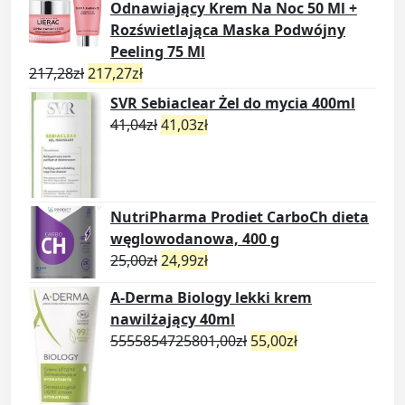
Odnawiający Krem Na Noc 50 Ml +
Rozświetlająca Maska Podwójny
Peeling 75 Ml
217,28
zł
217,27
zł
SVR Sebiaclear Żel do mycia 400ml
41,04
zł
41,03
zł
NutriPharma Prodiet CarboCh dieta
węglowodanowa, 400 g
25,00
zł
24,99
zł
A-Derma Biology lekki krem
nawilżający 40ml
5555854725801,00
zł
55,00
zł