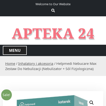
S
Welcome to Our Website
k
i
p
t
APTEKA 24
o
c
o
n
MENU
t
e
Home
/
Inhalatory i akcesoria
/ Helpmedi Nebucare Max
n
Zestaw Do Nebulizacji (Nebulizator + Sól Fizjologiczna)
t
Sale!