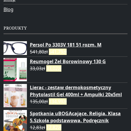
Blog
PRODUKTY
Persol Po 3303V 181 51 rozm. M
541,80
zł
541,79
zł
Reumogel Żel Borowinowy 130 G
33,03
zł
33,02
zł
Lierac - zestaw dermokosmetyczny
Phytolastil Gel 400ml + Ampułki 20x5ml
135,00
zł
134,99
zł
Spotkania uBOGAcające. Religia. Klasa
5.Szkoła podstawowa. Podręcznik
12,83
zł
12,82
zł