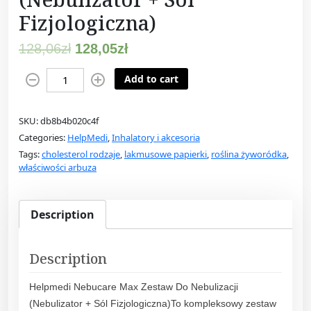
Fizjologiczna)
128,06
zł
128,05
zł
H
Add to cart
e
l
SKU:
db8b4b020c4f
p
Categories:
HelpMedi
,
Inhalatory i akcesoria
m
Tags:
cholesterol rodzaje
,
lakmusowe papierki
,
roślina żyworódka
,
e
właściwości arbuza
d
i
N
Description
e
b
Description
u
c
Helpmedi Nebucare Max Zestaw Do Nebulizacji
a
(Nebulizator + Sól Fizjologiczna)To kompleksowy zestaw
r