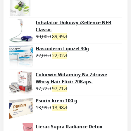
Inhalator tłokowy iXellence NEB
Classic
90,00
zł
89,99
zł
Hascoderm Lipożel 30g
22,03
zł
22,02
zł
Colorwin Witaminy Na Zdrowe
Włosy Hair Elixir 70Kaps.
97,72
zł
97,71
zł
Psorin krem 100 g
13,99
zł
13,98
zł
Lierac Supra Radiance Detox