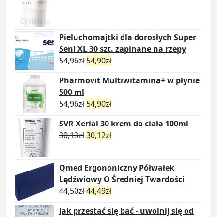
Pieluchomajtki dla dorosłych Super
Seni XL 30 szt. zapinane na rzepy
54,96
zł
54,90
zł
Pharmovit Multiwitamina+ w płynie
500 ml
54,96
zł
54,90
zł
SVR Xerial 30 krem do ciała 100ml
30,13
zł
30,12
zł
Qmed Ergononiczny Półwałek
Lędźwiowy O Średniej Twardości
44,50
zł
44,49
zł
Jak przestać się bać - uwolnij się od