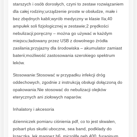
z
starszych i osób dorosłych, czyni to zestaw rozwiązaniem
a
dla całej rodziny;urządzenie proste w obsłudze, małe i
c
bez zbędnych kabli;wyrób medyczny w klasie IIa;40
j
ampułek soli fizjologicznej w zestawie;2 prędkości
i
nebulizacji;poręczny – można go używać w każdym
(
miejscu;ładowany przez USB z dowolnego źródła
N
zasilania;przyjazny dla środowiska – akumulator zamiast
e
baterii;możliwość zastosowania szerokiego spektrum
b
leków.
u
l
Stosowanie:Stosować w przypadku infekcji dróg
i
oddechowych, zgodnie z instrukcją obsługi dołączoną do
z
opakowania.Nie stosować do nebulizacji olejków
a
eterycznych ani ziołowych naparów.
t
Inhalatory i akcesoria
o
r
dzienniczek pomiaru ciśnienia pdf, co to jest skwalen,
+
polsart plus skutki uboczne, sea band, podklady do
S
lozeczka, lek magnez b6, microlife neb 400, furaginum