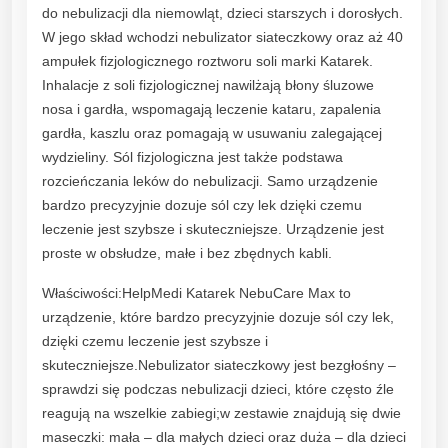
do nebulizacji dla niemowląt, dzieci starszych i dorosłych.
e
W jego skład wchodzi nebulizator siateczkowy oraz aż 40
M
ampułek fizjologicznego roztworu soli marki Katarek.
a
Inhalacje z soli fizjologicznej nawilżają błony śluzowe
x
nosa i gardła, wspomagają leczenie kataru, zapalenia
Z
gardła, kaszlu oraz pomagają w usuwaniu zalegającej
e
wydzieliny. Sól fizjologiczna jest także podstawa
s
rozcieńczania leków do nebulizacji. Samo urządzenie
t
bardzo precyzyjnie dozuje sól czy lek dzięki czemu
a
leczenie jest szybsze i skuteczniejsze. Urządzenie jest
w
proste w obsłudze, małe i bez zbędnych kabli.
D
o
Właściwości:HelpMedi Katarek NebuCare Max to
N
urządzenie, które bardzo precyzyjnie dozuje sól czy lek,
e
dzięki czemu leczenie jest szybsze i
b
skuteczniejsze.Nebulizator siateczkowy jest bezgłośny –
u
sprawdzi się podczas nebulizacji dzieci, które często źle
l
reagują na wszelkie zabiegi;w zestawie znajdują się dwie
i
maseczki: mała – dla małych dzieci oraz duża – dla dzieci